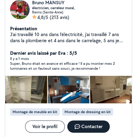
Bruno MANSUY
électricien, carreleur mural,
Reims (Sainte-Anne)
4,8/5
(213 avis)
Présentation
J'ai travaillé 10 ans dans l'électricité, j'ai travaillé 7 ans
dans la plomberie et 4 ans dans le carrelage, 5 ans je
monte des meuble , 5 ans et des petits travaux pour
aller allovoisin à bientôt
Dernier avis laissé par Eva : 5/5
Il y a 1 mois
Super, Bruno était en avance et efficace ! Il a pu monter mes 2
luminaires et un fauteuil sans souci, je recommande !
Montage de meuble en kit
Montage de dressing en kit
Voir le profil
Contacter