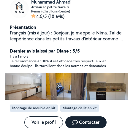
Muhammad Ahmadi
Artisan en petite travaux
Reims (Chatillons-Centre)
4,6/5
(18 avis)
Présentation
Français (mis à jour) : Bonjour, je m'appelle Nima. J'ai de
l'expérience dans les petits travaux d'intérieur comme la
, le plâtre, l'installation de placards, la pose de parquet,
ainsi que les petites . Je travaille avec soin, propreté et
Dernier avis laissé par Diane : 5/5
sérieux, en cherchant toujours à satisfaire mes clients.
Il y a 1 mois
Je recommande à 100% il est efficace très respectueux et
bonne équipe . Ils travaillent dans les normes et demandes
notre avis à chaque étape ça je trouve au top pour moi qui suis
détaillante je valide ma prestation. Il a été réactif et très
ponctuel. La veille pour le lendemain en plus .
Montage de meuble en kit
Montage de lit en kit
Voir le profil
Contacter