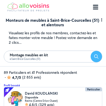
Monteurs de meubles à Saint-Brice-Courcelles (51)
et alentours
Visualisez les profils de nos membres, contactez-les et
faites monter votre meuble ! Postez votre demande en
2 clics...
Montage meubles en kit
Reche
à Saint-Brice-Courcelles (51)
89 Particuliers et 41 Professionnels répondent
-
4,7/5
(2 855 avis)
Profil boosté
Particulier
David KOUDLANSKI
Disponible
Reims (Centre Erlon-Ouest)
4,8/5
(329 avis)