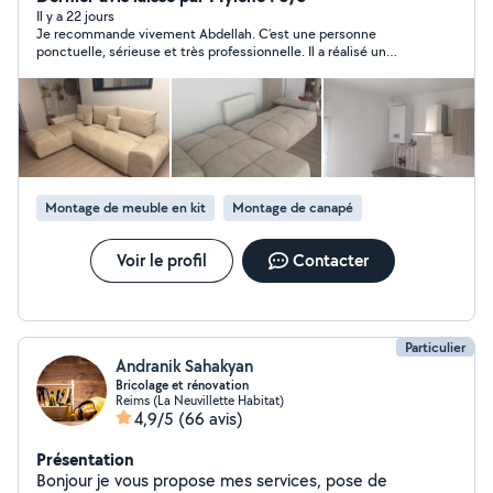
projet ! Disponible tout la semaine de samedi jusqu'à
Il y a 22 jours
Je recommande vivement Abdellah. C’est une personne
samedi H24 .
ponctuelle, sérieuse et très professionnelle. Il a réalisé un
travail remarquable, propre et rapide. Je suis très satisfaite du
résultat et je n’hésiterai pas à faire de nouveau appel à lui pour
de futurs travaux. Merci encore pour votre excellent travail !
Montage de meuble en kit
Montage de canapé
Voir le profil
Contacter
Particulier
Andranik Sahakyan
Bricolage et rénovation
Reims (La Neuvillette Habitat)
4,9/5
(66 avis)
Présentation
Bonjour je vous propose mes services, pose de