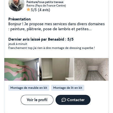
Peinture/tous petits travaux
Reims (Pays de France-Centre)
5/5
(4 avis)
Présentation
Bonjour ! Je propose mes services dans divers domaines
: peinture, plâtrerie, pose de lambris et petites
réparations. Je suis une personne responsable et
méticuleuse. Chargement / déchargement de
Dernier avis laissé par Benaabid : 5/5
matériaux et affaires.
jeudi à minuit
Franchement top j’ai rien à dire montage de dressing superbe !
Montage de meuble en kit
Montage de lit en kit
Voir le profil
Contacter