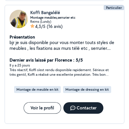
Particulier
Koffi Bangalélé
Montage meubles,serrurier etc
Reims (Lundy)
4,3/5
(16 avis)
Présentation
bjr je suis disponible pour vous monter touts styles de
meubles , les fixations aux murs télé etc , serrurier
certifié , débouchage de toilette etc , prix sympa
Dernier avis laissé par Florence : 5/5
Il y a 25 jours
Très réactif, Koffi s'est rendu disponible rapidement. Sérieux et
très gentil, Koffi a réalisé une excellente prestation. Très bon
rapport qualité-prix. Personne au top. Je le recommande
sincèrement.
Montage de meuble en kit
Montage de dressing en kit
Voir le profil
Contacter