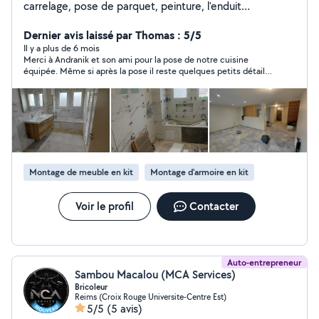
carrelage, pose de parquet, peinture, l'enduit
rebouchage, lissage, ratissage, pose de placo, pose de
papier peint toile de verre, bricolage, n'hésitez pas me
Dernier avis laissé par Thomas : 5/5
contacter
Il y a plus de 6 mois
Merci à Andranik et son ami pour la pose de notre cuisine
équipée. Même si après la pose il reste quelques petits détails
à régler ou à corriger, Andranik revient le faire sans problème.
Je recommande 100%. Merci !
Montage de meuble en kit
Montage d'armoire en kit
Voir le profil
Contacter
Auto-entrepreneur
Sambou Macalou (MCA Services)
Bricoleur
Reims (Croix Rouge Universite-Centre Est)
5/5
(5 avis)