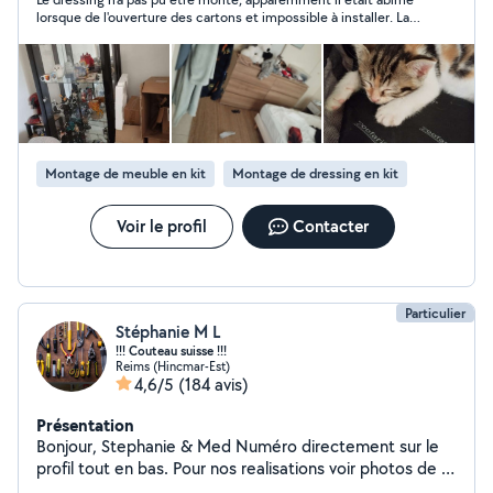
lorsque de l'ouverture des cartons et impossible à installer. La
prestation a été réglée malgré tout, Camille s'est déplacé et a
tenté de faire de son mieux.
Montage de meuble en kit
Montage de dressing en kit
Voir le profil
Contacter
Particulier
Stéphanie M L
!!! Couteau suisse !!!
Reims (Hincmar-Est)
4,6/5
(184 avis)
Présentation
Bonjour, Stephanie & Med Numéro directement sur le
profil tout en bas. Pour nos realisations voir photos de "
NOS REALISATIONS". "35 ans d expérience " - Pose de