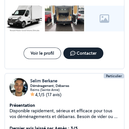
Voir le profil
Contacter
Particulier
Selim Berkane
Déménagement, Débarras
Reims (Sainte-Anne)
4,1/5
(17 avis)
Présentation
Disponible rapidement, sérieux et efficace pour tous
vos déménagements et débarras. Besoin de vider ou de
déplacer ? Je m'occupe de tout ! Déménagements et
débarras rapides, propres et organisés. Maisons,
Dernier avis laissé par Agnès : 3/5