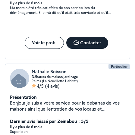
Il y a plus de 6 mois
Ma mère a été très satisfaite de son service lors du
déménagement. Elle m'a dit qu'il était très serviable et qu'il
était une personne sérieuse. N'hésitez pas à faire appel à lui,
vous ne serez pas déçu. Il propose également des tarifs très
abordables.
Voir le profil
Contacter
Particulier
Nathalie Boisson
Débarras de maison jardinage
Reims (La Neuvillette Habitat)
4/5
(4 avis)
Présentation
Bonjour je suis a votre service pour le débarras de vos
maisons ainsi que l'entretien de vos locaux et
dépendances ainsi que l'entretien de vos espaces verts
Soucieux de réaliser un travail de qualité a un tarif
Dernier avis laissé par Zeinabou : 5/5
raisonnable je me tiens à votre disposition afin de
Il y a plus de 6 mois
Super bien
satisfaire vos demande Au plaisir de m'entretenir avec