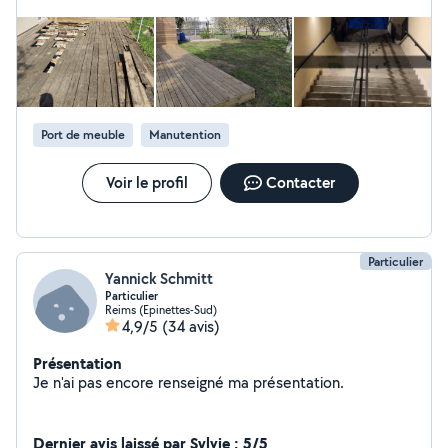
Port de meuble
Manutention
Voir le profil
Contacter
Particulier
Yannick Schmitt
Particulier
Reims (Epinettes-Sud)
4,9/5
(34 avis)
Présentation
Je n'ai pas encore renseigné ma présentation.
Dernier avis laissé par Sylvie : 5/5