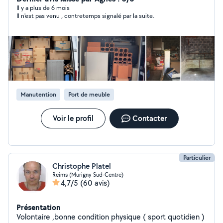
appartements, caves ou locaux : j'interviens avec
Il y a plus de 6 mois
Il n'est pas venu , contretemps signalé par la suite.
efficacité et soin, pour vous libérer l'espace et l'esprit.
Manutention
Port de meuble
Voir le profil
Contacter
Particulier
Christophe Platel
Reims (Murigny Sud-Centre)
4,7/5
(60 avis)
Présentation
Volontaire ,bonne condition physique ( sport quotidien )