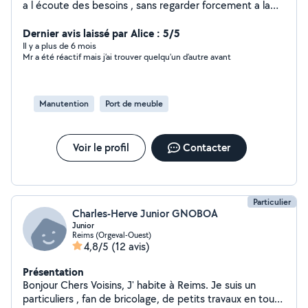
a l écoute des besoins , sans regarder forcement a la
montre , l aide a la personne est prioritaire , et gardons
le sourire meme dans les taches difficiles !!
Dernier avis laissé par Alice : 5/5
Il y a plus de 6 mois
Mr a été réactif mais j’ai trouver quelqu’un d’autre avant
Manutention
Port de meuble
Voir le profil
Contacter
Particulier
Charles-Herve Junior GNOBOA
Junior
Reims (Orgeval-Ouest)
4,8/5
(12 avis)
Présentation
Bonjour Chers Voisins, J' habite à Reims. Je suis un
particuliers , fan de bricolage, de petits travaux en tout