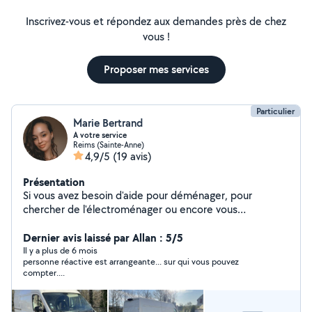
Inscrivez-vous et répondez aux demandes près de chez
vous !
Proposer mes services
Particulier
Marie Bertrand
A votre service
Reims (Sainte-Anne)
4,9/5
(19 avis)
Présentation
Si vous avez besoin d'aide pour déménager, pour
chercher de l'électroménager ou encore vous
debarasser d'encombrants... Je vous propose mes
services, réactif et soigné, n' hésitez pas pour plus
Dernier avis laissé par Allan : 5/5
d'informations !
Il y a plus de 6 mois
personne réactive est arrangeante... sur qui vous pouvez
compter....