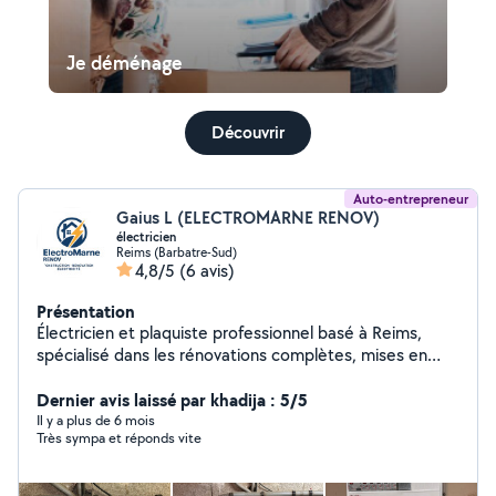
Je déménage
Découvrir
Auto-entrepreneur
Gaius L (ELECTROMARNE RENOV)
électricien
Reims (Barbatre-Sud)
4,8/5
(6 avis)
Présentation
Électricien et plaquiste professionnel basé à Reims,
spécialisé dans les rénovations complètes, mises en
sécurité électriques, remplacements de tableaux,
création de circuits, pose de placo, doublages et faux
Dernier avis laissé par khadija : 5/5
plafonds. Travail soigné, respect des normes, devis clair
Il y a plus de 6 mois
Très sympa et réponds vite
et interventions fiables. Disponible pour particuliers et
professionnels