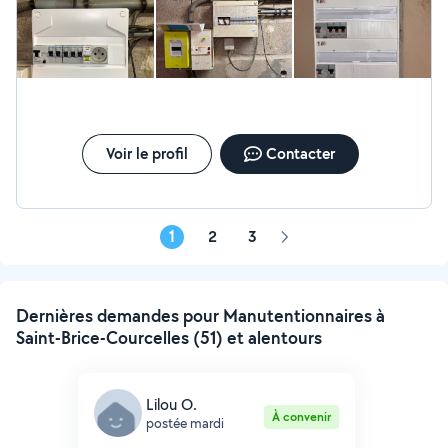
Voir le profil
Contacter
1
2
3
Page
suivante
Dernières demandes pour Manutentionnaires à
Saint-Brice-Courcelles (51) et alentours
Lilou O.
À convenir
postée mardi