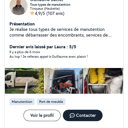
Tous types de manutention
Tinqueux (Haubette)
4,9/5
(107 avis)
Présentation
Je réalise tous types de services de manutention
comme débarrasser des encombrants, services de
livraison, etc Je me tiens disponible pour toute
demande.
Dernier avis laissé par Laura : 5/5
Il y a plus de 6 mois
Au top ! Je referais appel à Guillaume avec plaisir !
Manutention
Port de meuble
Voir le profil
Contacter