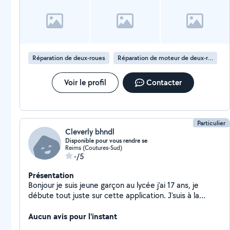
Réparation de deux-roues
Réparation de moteur de deux-roues
Voir le profil
Contacter
Particulier
Cleverly bhndl
Disponible pour vous rendre se
Reims (Coutures-Sud)
-/5
Présentation
Bonjour je suis jeune garçon au lycée j'ai 17 ans, je
débute tout juste sur cette application. J'suis à la
recherche des petites offres pour pouvoir être plus ou
moins autonome.
Aucun avis pour l'instant