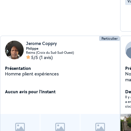
Vi
cel
sit
Particulier
Jerome Coppry
Philippe
Reims (Croix du Sud-Sud-Ouest)
5/5
(1 avis)
Présentation
Pr
Homme plient expériences
No
ma
tr
Aucun avis pour l'instant
Der
Il 
a en
s'o
n'a