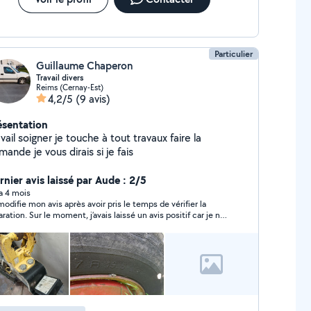
Particulier
Guillaume Chaperon
Travail divers
Reims (Cernay-Est)
4,2/5
(9 avis)
ésentation
vail soigner je touche à tout travaux faire la
ande je vous dirais si je fais
rnier avis laissé par Aude : 2/5
 a 4 mois
modifie mon avis après avoir pris le temps de vérifier la
ment, j’avais laissé un avis positif car je ne
tais pas rendu compte des problèmes immédiatement.
ès inspection de la porte de cellule de mon camping-car, je
state finalement que le carénage a été fissuré au niveau de
sière lors de l’intervention. Par ailleurs, plusieurs joints de
porte n’ont pas été remis, ce qui rend la porte moins
nche. Ces éléments ne m’ont pas été signalés après
 J’ai également tenté de recontacter Guillaume
 en discuter, mais mon numéro a été bloqué. Je trouve