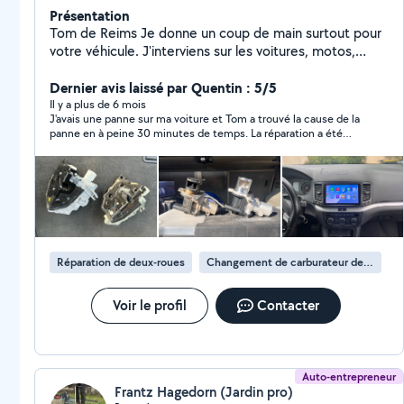
Présentation
Tom de Reims Je donne un coup de main surtout pour
votre véhicule. J'interviens sur les voitures, motos,
scooters, tondeuses à gazon, VSP,
Dernier avis laissé par Quentin : 5/5
Il y a plus de 6 mois
J'avais une panne sur ma voiture et Tom a trouvé la cause de la
panne en à peine 30 minutes de temps. La réparation a été
faite rapidement et il donne de bons conseils. C'est une
personne réactive, respectueuse, soigneuse et honnête. Je ne
peux que recommander d'y aller les yeux fermés. Cordialement
Réparation de deux-roues
Changement de carburateur de deux-roues
Voir le profil
Contacter
Auto-entrepreneur
Frantz Hagedorn (Jardin pro)