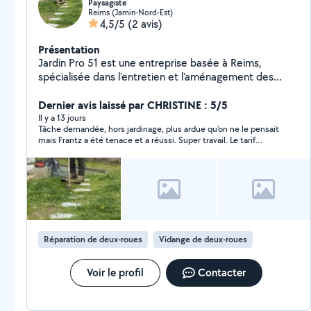
Paysagiste
Reims (Jamin-Nord-Est)
4,5/5
(2 avis)
Présentation
Jardin Pro 51 est une entreprise basée à Reims,
spécialisée dans l'entretien et l'aménagement des
espaces verts. Nous intervenons auprès des
particuliers et des professionnels pour tous vos travaux
Dernier avis laissé par CHRISTINE : 5/5
de jardinage : tonte, débroussaillage et entretien de
Il y a 13 jours
Tâche demandée, hors jardinage, plus ardue qu'on ne le pensait
jardins.
mais Frantz a été tenace et a réussi. Super travail. Le tarif
demandé bien en dessous du travail fait donc réajustement
prévu. Un grand merci à lui. Je le recommande vivement.
Réparation de deux-roues
Vidange de deux-roues
Voir le profil
Contacter