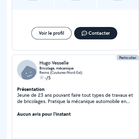
Voir le profil
Contacter
Particulier
Hugo Vesselle
Bricolage, mécanique
Reims (Coutures-Nord-Est)
-/5
Présentation
Jeune de 23 ans pouvant faire tout types de travaux et
de bricolages. Pratique la mécanique automobile en
autodidacte sur plusieurs véhicules. Couvreur en
intérim. Aide au déménagement, et tous travaux.
Aucun avis pour l'instant