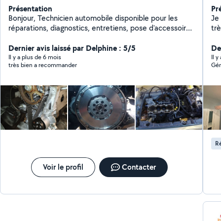
Présentation
Pr
Bonjour, Technicien automobile disponible pour les
Je 
réparations, diagnostics, entretiens, pose d'accessoires
tr
et conseils. Je propose également du transport de
marchandises. N'hésitez pas à me contacter ! à très
Dernier avis laissé par Delphine : 5/5
De
bientôt.
Il y a plus de 6 mois
Il y
très bien a recommander
Gén
Ré
Voir le profil
Contacter