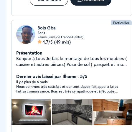
Particulier
Bois Gba
Boris
Reims (Pays de France-Centre)
4,7/5
(49 avis)
Présentation
Bonjour à tous Je fais le montage de tous les meubles (
cuisine et autres pièces) Pose de sol ( parquet et lino)
Tapisserie ( papier peint et peinture) Pose de
Dernier avis laissé par Ilhame : 5/5
sanitaires Détartrage sanitaire Et tout autre bricolage
Il y a plus de 6 mois
Nous sommes très satisfait et content d'avoir fait appel à lui et
fait sa connaissance, Bois est très sympathique et à l'écoute.
Je vous le recommande vivement, il tient ses engagements.