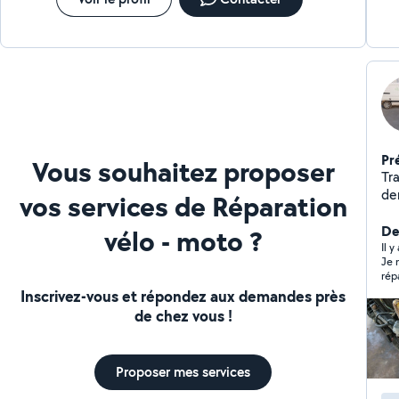
Pr
Vous souhaitez proposer
Tra
dem
vos services de Réparation
De
vélo - moto ?
Il y
Je 
réparation. Sur le mo
m’é
Inscrivez-vous et répondez aux demandes près
Apr
de chez vous !
con
la glis
la 
éta
Proposer mes services
l’intervention.
pour