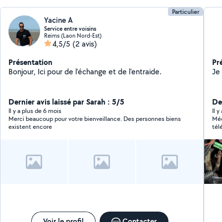
Particulier
Yacine A
Service entre voisins
Reims (Laon Nord-Est)
4,5/5
(2 avis)
Présentation
Pr
Bonjour, Ici pour de l'échange et de l'entraide.
Dernier avis laissé par Sarah : 5/5
Der
Il y a plus de 6 mois
Il 
Merci beaucoup pour votre bienveillance. Des personnes biens
Méc
existent encore
tél
de 
Voir le profil
Contacter