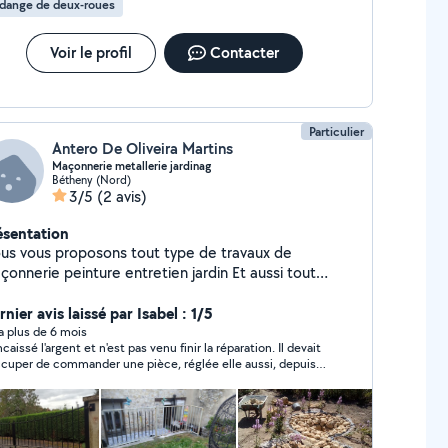
dange de deux-roues
a dommage, car la communication aurait permis de régler la
uation plus correctement.
Voir le profil
Contacter
Particulier
Antero De Oliveira Martins
Maçonnerie metallerie jardinag
Bétheny (Nord)
3/5
(2 avis)
ésentation
us vous proposons tout type de travaux de
çonnerie peinture entretien jardin Et aussi tout
avaux de metallerie est soudure
nier avis laissé par Isabel : 1/5
y a plus de 6 mois
caissé l'argent et n'est pas venu finir la réparation. Il devait
ccuper de commander une pièce, réglée elle aussi, depuis
 jamais redonné signe de vie.