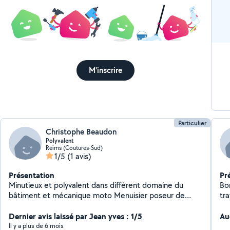
M'inscrire
Particulier
Christophe Beaudon
Polyvalent
Reims (Coutures-Sud)
1/5
(1 avis)
Présentation
Pr
Minutieux et polyvalent dans différent domaine du
Bo
bâtiment et mécanique moto Menuisier poseur de
tra
métier mais très bon Mécano moto Je serais vous
en
apporter satisfaction N hésitez pas à me contacter
Dernier avis laissé par Jean yves : 1/5
pr
Au
merci
pe
Il y a plus de 6 mois