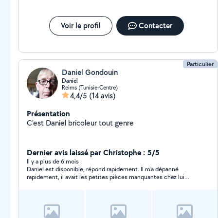
Voir le profil
Contacter
Particulier
Daniel Gondouin
Daniel
Reims (Tunisie-Centre)
4,4/5
(14 avis)
Présentation
C'est Daniel bricoleur tout genre
Dernier avis laissé par Christophe : 5/5
Il y a plus de 6 mois
Daniel est disponible, répond rapidement. Il m'a dépanné
rapidement, il avait les petites pièces manquantes chez lui
pour mon dépannage. Il connait bien son sujet le bricolage et
dépanne un peu tout je pense; Je recommande merci à lui