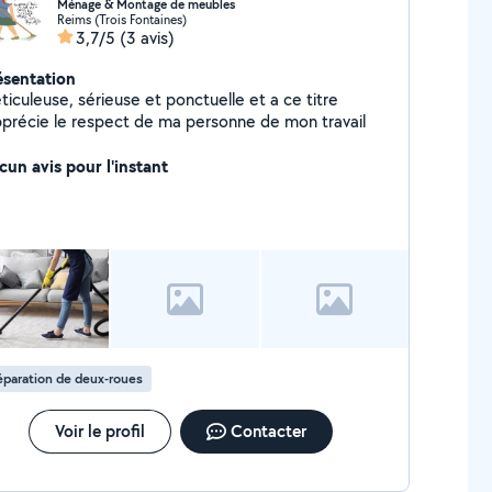
Ménage & Montage de meubles
Reims (Trois Fontaines)
3,7/5
(3 avis)
ésentation
iculeuse, sérieuse et ponctuelle et a ce titre
apprécie le respect de ma personne de mon travail
cun avis pour l'instant
paration de deux-roues
Voir le profil
Contacter