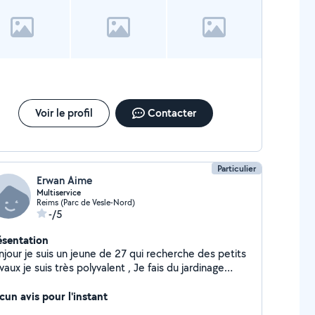
Voir le profil
Contacter
Particulier
Erwan Aime
Multiservice
Reims (Parc de Vesle-Nord)
-/5
ésentation
njour je suis un jeune de 27 qui recherche des petits
vaux je suis très polyvalent , Je fais du jardinage
tretiens de propriétés peinture je peut aussi
omener vos petites bêtes si nécessaire je touche un
cun avis pour l'instant
ut a tout se que je peut