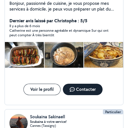
Bonjour, passionné de cuisine, je vous propose mes
services à domicile. je peux vous préparer un plat du
jour des menus pour la semaine ou m'adapter à vos
besoins . cuisine maison. menu personnalisé à domicile
Dernier avis laissé par Christophe : 5/5
ponctuel ou régulier. N'hésitez pas à m'écrire afin que
Il y a plus de 6 mois
Catherine est une personne agréable et dynamique Sur qui ont
nous en discutions ensemble.
peut compter À très bientôt
Voir le profil
Contacter
Particulier
Soukaina Sakinaell
Soukaina à votre service!
Cannes (Tassigny)