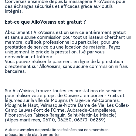
Conversez ensemble depuis la messagerie AlloVoisins pour
des échanges sécurisés et efficaces grâce aux outils
intégrés.
Est-ce que AlloVoisins est gratuit ?
Absolument ! AlloVoisins est un service entièrement gratuit
et sans aucune commission pour tout utilisateur cherchant un
membre, qu’il soit professionnel ou particulier, pour une
prestation de service ou une location de matériel. Payez
uniquement le prix de la prestation, fixé par vous,
demandeur, et l’offreur.
Vous pouvez réaliser le paiement en ligne de la prestation
directement sur AlloVoisins, sans aucune commission ni frais
bancaires.
Sur AlloVoisins, trouvez toutes les prestations de services
pour réaliser votre projet de Cuisine à emporter - Fruits et
légumes sur la ville de Mougins (Village-Le Val-Cabrieres,
Mougins le Haut, Valmasque-Notre Dame de Vie, Les Colles-
Camp Lauvas-Font de l'Orme, Aubarede-Campelieres,
Pibonson-Les Faisses-Ranguin, Saint-Martin-Le Miracle)
(Alpes-maritimes, 06110, 06250, 06370, 06259)
Autres exemples de prestations réalisées par nos membres :
préparation de plat à emporter, ..