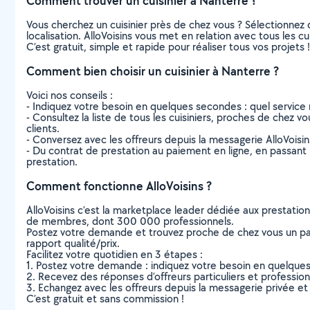
Comment trouver un cuisinier à Nanterre ?
Vous cherchez un cuisinier près de chez vous ? Sélectionne
localisation. AlloVoisins vous met en relation avec tous les 
C’est gratuit, simple et rapide pour réaliser tous vos projets !
Comment bien choisir un cuisinier à Nanterre ?
Voici nos conseils :
- Indiquez votre besoin en quelques secondes : quel service 
- Consultez la liste de tous les cuisiniers, proches de chez vou
clients.
- Conversez avec les offreurs depuis la messagerie AlloVoisi
- Du contrat de prestation au paiement en ligne, en passant pa
prestation.
Comment fonctionne AlloVoisins ?
AlloVoisins c’est la marketplace leader dédiée aux prestatio
de membres, dont 300 000 professionnels.
Postez votre demande et trouvez proche de chez vous un parti
rapport qualité/prix.
Facilitez votre quotidien en 3 étapes :
1. Postez votre demande : indiquez votre besoin en quelque
2. Recevez des réponses d’offreurs particuliers et professio
3. Echangez avec les offreurs depuis la messagerie privée et 
C’est gratuit et sans commission !