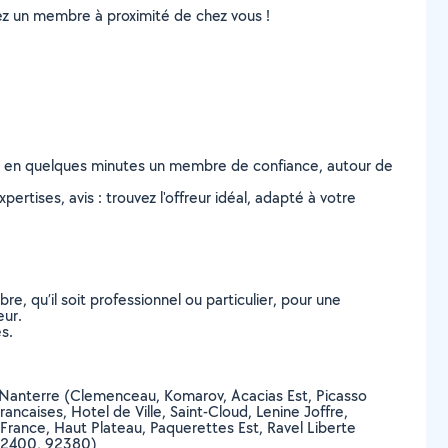
uvez un membre à proximité de chez vous !
z en quelques minutes un membre de confiance, autour de
ertises, avis : trouvez l'offreur idéal, adapté à votre
, qu’il soit professionnel ou particulier, pour une
eur.
s.
e de Nanterre (Clemenceau, Komarov, Acacias Est, Picasso
aises, Hotel de Ville, Saint-Cloud, Lenine Joffre,
 France, Haut Plateau, Paquerettes Est, Ravel Liberte
 92400, 92380)