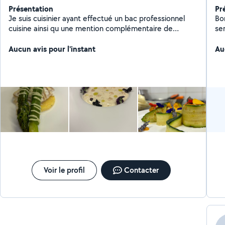
Présentation
Pr
Je suis cuisinier ayant effectué un bac professionnel
Bon
cuisine ainsi qu une mention complémentaire de
se
pâtisserie.
co
Aucun avis pour l'instant
ré
Au
cr
de
ph
Voir le profil
Contacter