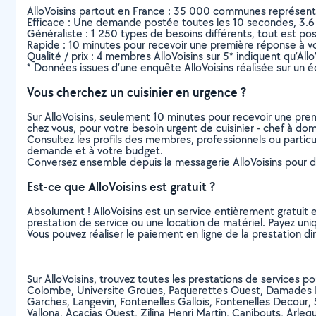
AlloVoisins partout en France : 35 000 communes représentées 
Efficace : Une demande postée toutes les 10 secondes, 3.6
Généraliste : 1 250 types de besoins différents, tout est poss
Rapide : 10 minutes pour recevoir une première réponse à 
Qualité / prix : 4 membres AlloVoisins sur 5* indiquent qu’All
* Données issues d’une enquête AlloVoisins réalisée sur un é
Vous cherchez un cuisinier en urgence ?
Sur AlloVoisins, seulement 10 minutes pour recevoir une p
chez vous, pour votre besoin urgent de cuisinier - chef à dom
Consultez les profils des membres, professionnels ou particuli
demande et à votre budget.
Conversez ensemble depuis la messagerie AlloVoisins pour de
Est-ce que AlloVoisins est gratuit ?
Absolument ! AlloVoisins est un service entièrement gratuit 
prestation de service ou une location de matériel. Payez uniq
Vous pouvez réaliser le paiement en ligne de la prestation di
Sur AlloVoisins, trouvez toutes les prestations de services p
Colombe, Universite Groues, Paquerettes Ouest, Damades La 
Garches, Langevin, Fontenelles Gallois, Fontenelles Decour, 
Vallona, Acacias Ouest, Zilina Henri Martin, Canibouts, Ar