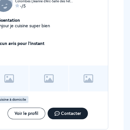
Colombes (Jeanne d'Arc-Salle des Fetes)
-/5
ésentation
jour je cuisine super bien
cun avis pour l'instant
isine à domicile
Voir le profil
Contacter