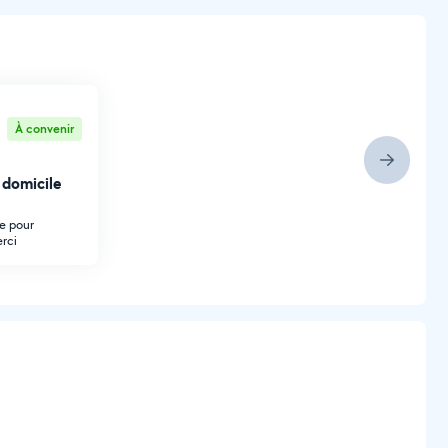
À convenir
 domicile
ne pour
erci