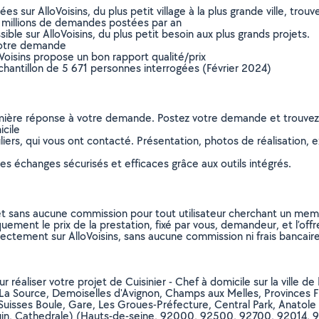
sur AlloVoisins, du plus petit village à la plus grande ville, tro
 millions de demandes postées par an
ible sur AlloVoisins, du plus petit besoin aux plus grands projets.
votre demande
oVoisins propose un bon rapport qualité/prix
chantillon de 5 671 personnes interrogées (Février 2024)
remière réponse à votre demande. Postez votre demande et trouve
icile
ers, qui vous ont contacté. Présentation, photos de réalisation, exp
s échanges sécurisés et efficaces grâce aux outils intégrés.
et sans aucune commission pour tout utilisateur cherchant un membre
uement le prix de la prestation, fixé par vous, demandeur, et l’offr
rectement sur AlloVoisins, sans aucune commission ni frais bancaire
our réaliser votre projet de Cuisinier - Chef à domicile sur la vill
Source, Demoiselles d'Avignon, Champs aux Melles, Provinces Franc
Suisses Boule, Gare, Les Groues-Préfecture, Central Park, Anatole
lequin, Cathedrale) (Hauts-de-seine, 92000, 92500, 92700, 92014,