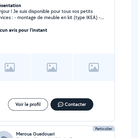
ésentation
jour ! Je suis disponible pour tous vos petits
rvices : - montage de meuble en kit (type IKEA) -
voiturage / déplacement sur courte distance -
daction / correction de documents et courriers -
cun avis pour l'instant
éation de CV et lettres de motivation - prestations
 communication (création de carte de visite et flyers
oto/vidéo, community management)
Voir le profil
Contacter
Particulier
Meroua Guedouari