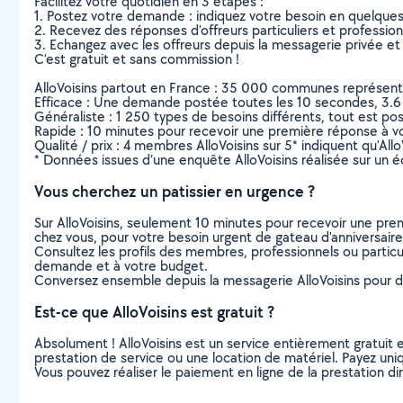
Facilitez votre quotidien en 3 étapes :
1. Postez votre demande : indiquez votre besoin en quelque
2. Recevez des réponses d’offreurs particuliers et professio
3. Echangez avec les offreurs depuis la messagerie privée et 
C’est gratuit et sans commission !
AlloVoisins partout en France : 35 000 communes représentées 
Efficace : Une demande postée toutes les 10 secondes, 3.6
Généraliste : 1 250 types de besoins différents, tout est poss
Rapide : 10 minutes pour recevoir une première réponse à 
Qualité / prix : 4 membres AlloVoisins sur 5* indiquent qu’All
* Données issues d’une enquête AlloVoisins réalisée sur un é
Vous cherchez un patissier en urgence ?
Sur AlloVoisins, seulement 10 minutes pour recevoir une p
chez vous, pour votre besoin urgent de gateau d'anniversaire
Consultez les profils des membres, professionnels ou particuli
demande et à votre budget.
Conversez ensemble depuis la messagerie AlloVoisins pour de
Est-ce que AlloVoisins est gratuit ?
Absolument ! AlloVoisins est un service entièrement gratuit 
prestation de service ou une location de matériel. Payez uniq
Vous pouvez réaliser le paiement en ligne de la prestation di