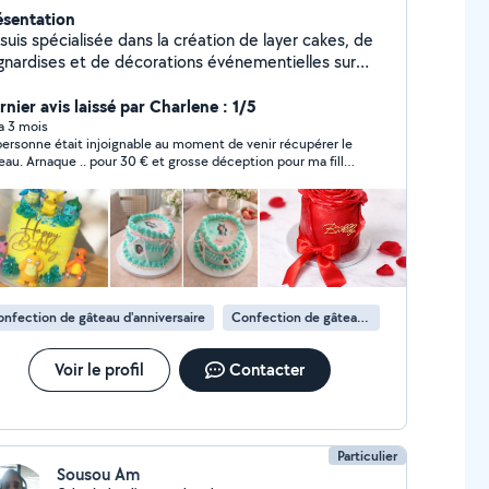
ésentation
suis spécialisée dans la création de layer cakes, de
gnardises et de décorations événementielles sur
sure. Chaque réalisation est entièrement faite
ison, avec des ingrédients soigneusement
rnier avis laissé par Charlene : 1/5
ectionnés pour garantir qualité, fraîcheur et saveurs
 a 3 mois
personne était injoignable au moment de venir récupérer le
es. Je mets un point d'honneur à offrir des
eau. Arnaque .. pour 30 € et grosse déception pour ma fille
éations aussi élégantes que gourmandes, pensées
sa fête d'anniversaire
ns les moindres détails pour sublimer vos
énements. Mon objectif est simple : vous proposer
 produits artisanaux, raffinés et réalisés avec
ssion.
nfection de gâteau d'anniversaire
Confection de gâteau de mariage
Voir le profil
Contacter
Particulier
Sousou Am