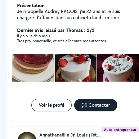
Présentation
Je m'appelle Audrey RACOIS, j'ai 23 ans et je suis
chargée d'affaires dans un cabinet d'architecture
intérieure. Je propose mes services sur mon temps
libre afin d'arrondir mes fins de mois et d'aider des
Dernier avis laissé par Thomas : 5/5
personnes dans les domaines suivants: Architecture: -
Il y a plus de 6 mois
Très pro, ponctuelle, et très à l’écoute mes attentes
réalisation de plan 2D/3D -réalisation de planning de
chantier + consultation d'entreprise Service à la
personne: -garde d'enfants occasionnelle -grand
ménage (lavage des sols, vitres, vaisselles, linge,
repassage...) disponible uniquement les weekend -
repassage (à mon domicile) -préparation de repas
régulier (meal prep) -réalisation de gâteaux (amateur)
Si vous êtes intéressé par une de ces prestations
n'hésitez pas à me contacter !
Voir le profil
Contacter
Auto-entrepreneur
Annathanaëlle Jn Louis (l’étoile Anna et Jacques)