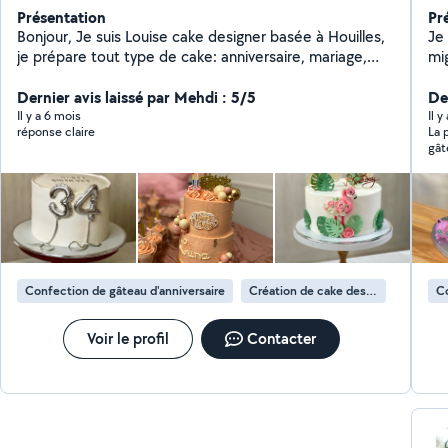
Présentation
Pr
Bonjour, Je suis Louise cake designer basée à Houilles,
Je 
je prépare tout type de cake: anniversaire, mariage,
mi
baptême... Je reste disponible pour répondre toutes
me
vos demandes et questions.
Dernier avis laissé par Mehdi : 5/5
ma
De
sél
Il y a 6 mois
Il y
réponse claire
La 
authentiqu
gât
cr
et 
da
év
des
pa
Confection de gâteau d'anniversaire
Création de cake design
Co
Voir le profil
Contacter