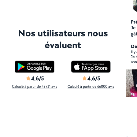
Pr
Je 
Nos utilisateurs nous
gât
ann
évaluent
Der
Il 
Je 
ann
00
4,6/5
4,6/5
Calculé à partir de 48731 avis
Calculé à partir de 66000 avis