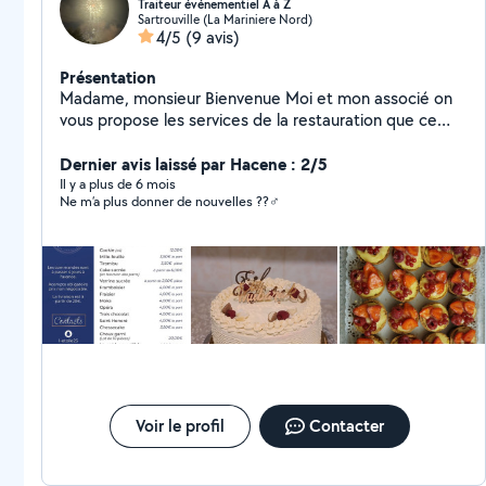
Traiteur événementiel A à Z
Sartrouville (La Mariniere Nord)
4/5
(9 avis)
Présentation
Madame, monsieur Bienvenue Moi et mon associé on
vous propose les services de la restauration que ce
soit les appétits la cuisine,la pâtisserie et plein d'autres
choses nous vous proposons des produits frais et fais
Dernier avis laissé par Hacene : 2/5
maison vous trouverais pas moins cher ailleurs Une
Il y a plus de 6 mois
Ne m’a plus donner de nouvelles ??‍♂️
cuisine qui a 10 ans expérience dans la restauration
Une pâtissière qui a 9 ans expérience dans la pâtisserie
le traiteur et boulangerie un parfait mélange pour vos
futures évènements Vous pouvez voir nos photos nos
flyers sur Instagram au nom letoileanneetjacques
N'hésitez pas à nous Conctacté
Voir le profil
Contacter