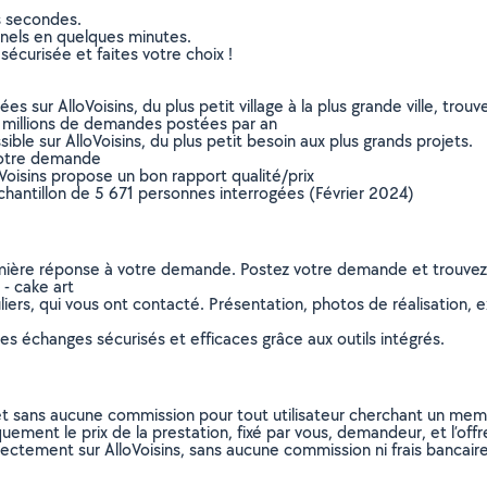
s secondes.
nnels en quelques minutes.
sécurisée et faites votre choix !
sur AlloVoisins, du plus petit village à la plus grande ville, tro
 millions de demandes postées par an
ible sur AlloVoisins, du plus petit besoin aux plus grands projets.
votre demande
oVoisins propose un bon rapport qualité/prix
chantillon de 5 671 personnes interrogées (Février 2024)
remière réponse à votre demande. Postez votre demande et trouve
 - cake art
ers, qui vous ont contacté. Présentation, photos de réalisation, exp
s échanges sécurisés et efficaces grâce aux outils intégrés.
et sans aucune commission pour tout utilisateur cherchant un membre
uement le prix de la prestation, fixé par vous, demandeur, et l’offr
rectement sur AlloVoisins, sans aucune commission ni frais bancaire