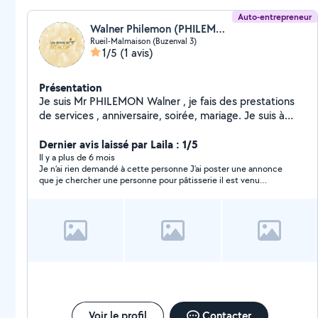
Auto-entrepreneur
Walner Philemon (PHILEMON)
Rueil-Malmaison (Buzenval 3)
1/5
(1 avis)
Présentation
Je suis Mr PHILEMON Walner , je fais des prestations
de services , anniversaire, soirée, mariage. Je suis à
votre DISPOSITION, ET POUR VOUS SERVIR!
Dernier avis laissé par Laila : 1/5
Il y a plus de 6 mois
Je n’ai rien demandé à cette personne J’ai poster une annonce
que je chercher une personne pour pâtisserie il est venu
m’envoyer un message pour me dire qu’il n’en fesai pas un peu
bizarre
Voir le profil
Contacter