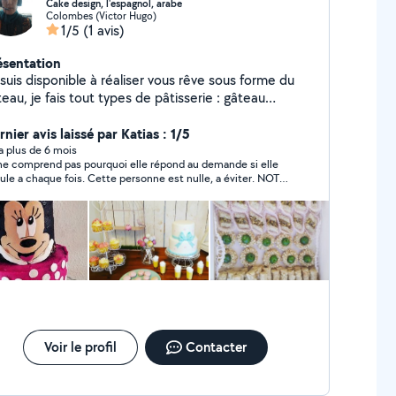
Cake design, l'espagnol, arabe
Colombes (Victor Hugo)
1/5
(1 avis)
ésentation
suis disponible à réaliser vous rêve sous forme du
eau, je fais tout types de pâtisserie : gâteau
iversaire, baptême ...... Aussi gâteaux marocain.
nier avis laissé par Katias : 1/5
y a plus de 6 mois
ne comprend pas pourquoi elle répond au demande si elle
ule a chaque fois. Cette personne est nulle, a éviter. NOTE
Voir le profil
Contacter