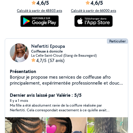
4,6/5
4,6/5
Calculé à partir de 48803 avis
Calculé à partir de 66000 avis
Particulier
Nefertiti Epoupa
Coiffeuse à domicile
La Celle-Saint-Cloud (Etang de Beauregard)
4,7/5
(57 avis)
Présentation
Bonjour je propose mes services de coiffeuse afro
principalement, expérimentée professionnelle et douce
je coiffe sur tout type de cheveux. Enfants et adultes.
Dernier avis laissé par Valérie : 5/5
Il y a 1 mois
Ma fille a été absolument ravie de la coiffure réalisée par
Nerfertiti. Cela correspondait exactement à ce qu'elle avait
demandé. En plus de ses qualités de coiffeuse, Nefertiti est
très agréable et sympathique