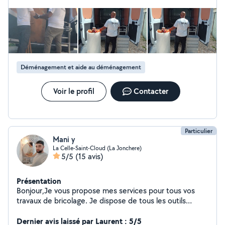
Déménagement et aide au déménagement
Voir le profil
Contacter
Particulier
Mani y
La Celle-Saint-Cloud (La Jonchere)
5/5
(15 avis)
Présentation
Bonjour,Je vous propose mes services pour tous vos
travaux de bricolage. Je dispose de tous les outils
nécessaires ainsi que de plusieurs machines adaptées.
Merci de votre confiance !
Dernier avis laissé par Laurent : 5/5