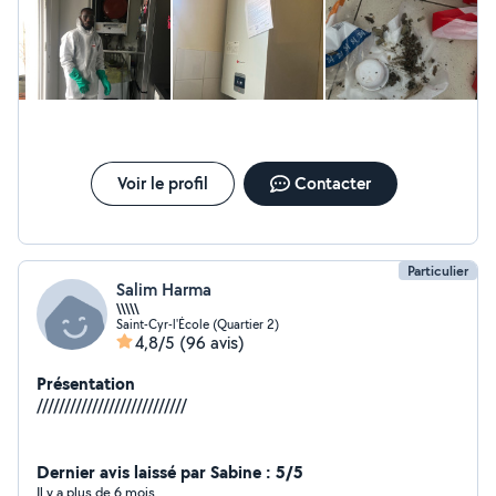
soir et le week-end. Prise en charge rapide et sans délai
d'attente.
Voir le profil
Contacter
Particulier
Salim Harma
\\\\\
Saint-Cyr-l'École (Quartier 2)
4,8/5
(96 avis)
Présentation
///////////////////////////
Dernier avis laissé par Sabine : 5/5
Il y a plus de 6 mois