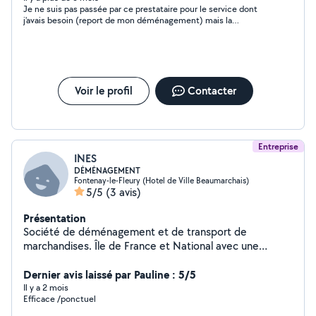
Je ne suis pas passée par ce prestataire pour le service dont
j'avais besoin (report de mon déménagement) mais la
communication à été claire et fluide, je tenais donc à laisser un
avis.
Voir le profil
Contacter
Entreprise
INES
DÉMÉNAGEMENT
Fontenay-le-Fleury (Hotel de Ville Beaumarchais)
5/5
(3 avis)
Présentation
Société de déménagement et de transport de
marchandises. Île de France et National avec une
grande expérience.
Dernier avis laissé par Pauline : 5/5
Il y a 2 mois
Efficace /ponctuel