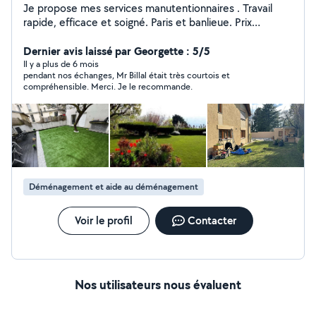
Je propose mes services manutentionnaires . Travail
rapide, efficace et soigné. Paris et banlieue. Prix
raisonnable, à partir de 40 selon la distance et le
volume. N'hésitez pas à m'envoyer un message avec les
Dernier avis laissé par Georgette : 5/5
détails pour un devis rapide !
Il y a plus de 6 mois
pendant nos échanges, Mr Billal était très courtois et
compréhensible. Merci. Je le recommande.
Déménagement et aide au déménagement
Voir le profil
Contacter
Nos utilisateurs nous évaluent