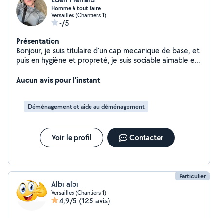
Homme à tout faire
Versailles (Chantiers 1)
-/5
Présentation
Bonjour, je suis titulaire d'un cap mecanique de base, et
puis en hygiène et propreté, je suis sociable aimable et
respectueux et cherche à comblé mes fin de mois au
vue de mes situations
Aucun avis pour l'instant
Déménagement et aide au déménagement
Voir le profil
Contacter
Particulier
Albi albi
Versailles (Chantiers 1)
4,9/5
(125 avis)