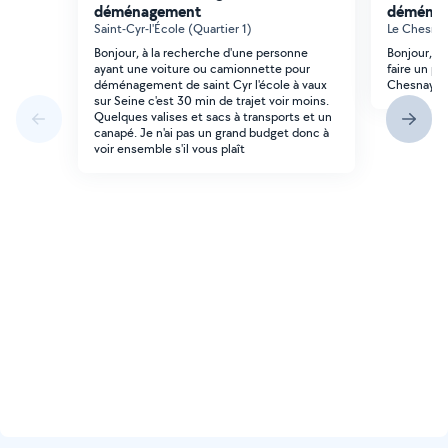
déménagement
déména
Saint-Cyr-l'École (Quartier 1)
Le Chesnay
Bonjour, à la recherche d'une personne
Bonjour, J'
ayant une voiture ou camionnette pour
faire un p
déménagement de saint Cyr l'école à vaux
Chesnay et
sur Seine c'est 30 min de trajet voir moins.
Quelques valises et sacs à transports et un
canapé. Je n'ai pas un grand budget donc à
voir ensemble s'il vous plaît