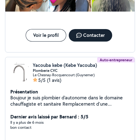
Voir le profil
Contacter
Auto-entrepreneur
Yacouba kebe (Kebe Yacouba)
Plomberie CVC
Le Chesnay-Rocquencourt (Guynemer)
5/5
(1 avis)
Présentation
Boujour je suis plombier d'autonome dans le domaine
chauffagiste et sanitaire Remplacement d'une
chaudière murale à gaz, radiateur, évier, lavabo, robinet
mitigeur et vanne d'arrêt réparer de fuite d'eau
Dernier avis laissé par Bernard : 5/5
N'hésitez pas à me contacter au si besoin je vous
Il y a plus de 6 mois
bon contact
remercie infiniment Notre standard est ouvert 24H/24
et 7J/7. Nos artisans chauffagistes sont disponibles le