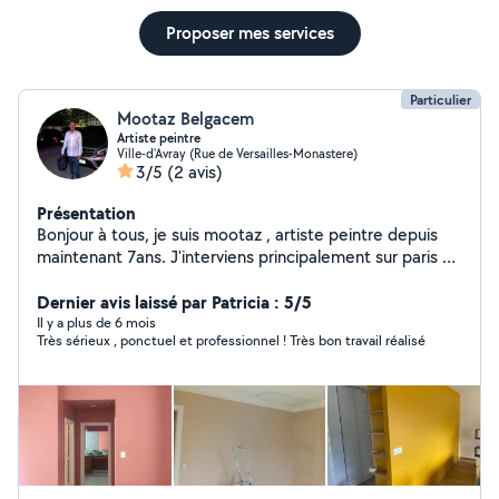
Proposer mes services
Particulier
Mootaz Belgacem
Artiste peintre
Ville-d'Avray (Rue de Versailles-Monastere)
3/5
(2 avis)
Présentation
Bonjour à tous, je suis mootaz , artiste peintre depuis
maintenant 7ans. J'interviens principalement sur paris et
ville d'avry N'hésitez pas à me contacter pour toute
demander de peinture ou bricolage, je serai ravi de vous
Dernier avis laissé par Patricia : 5/5
aider à réaliser vos projets.
Il y a plus de 6 mois
Très sérieux , ponctuel et professionnel ! Très bon travail réalisé