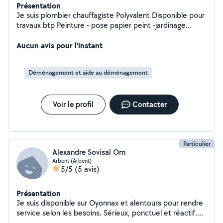
Présentation
Je suis plombier chauffagiste Polyvalent Disponible pour
travaux btp Peinture - pose papier peint -jardinage
Débarras - démontage -manutention Travaux de
plomberie Oyonnax et les alentours Véhicule avec
Aucun avis pour l'instant
permis B et C
Déménagement et aide au déménagement
Voir le profil
Contacter
Particulier
Alexandre Sovisal Om
Arbent (Arbent)
5/5
(5 avis)
Présentation
Je suis disponible sur Oyonnax et alentours pour rendre
service selon les besoins. Sérieux, ponctuel et réactif.
N'hésitez pas à me contacter.