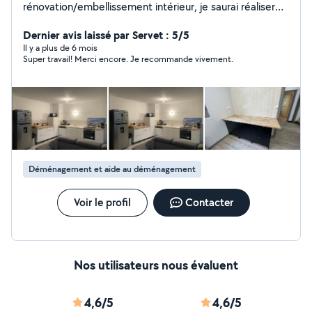
rénovation/embellissement intérieur, je saurai réaliser
des travaux pour vous, en passant par ces corps de
métier : Serrurerie, Menuiserie, petite plomberie,
Dernier avis laissé par Servet : 5/5
Peinture, Tapisserie, Espaces Vert, petite pose
Il y a plus de 6 mois
Super travail! Merci encore. Je recommande vivement.
d'électricité ainsi que du nettoyage/ménage. En restant
disponible pour toute demande, Cordialement, Emilien
Déménagement et aide au déménagement
Voir le profil
Contacter
Nos utilisateurs nous évaluent
4,6/5
4,6/5