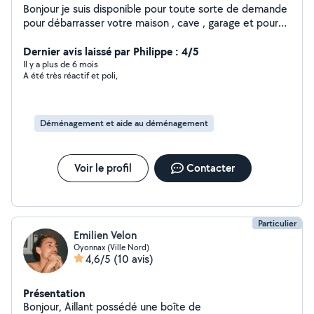
Bonjour je suis disponible pour toute sorte de demande
pour débarrasser votre maison , cave , garage et pour
plusieurs autres services contacter moi pour en savoir
d'avantages
Dernier avis laissé par Philippe : 4/5
Il y a plus de 6 mois
A été très réactif et poli,
Déménagement et aide au déménagement
Voir le profil
Contacter
Particulier
Emilien Velon
Oyonnax (Ville Nord)
4,6/5
(10 avis)
Présentation
Bonjour, Aillant possédé une boîte de