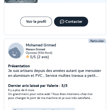
Voir le profil
Contacter
Particulier
Mohamed Grimed
Maison Grimed
Oyonnax (Ville Nord)
5/5
(2 avis)
Présentation
Je suis artisans depuis des années autant que menuisier
en aluminium et PVC , Service multies travaux a petit
prix Disponible et sérieux ,je propose mon aide pour
Petits travaux de bricolage et réparation Montage de
Dernier avis laissé par Valerie : 5/5
meuble Déplacement aide au transport déménagement
Il y a plus de 6 mois
Un grand merci pour votre aide ! Vous êtes intervenu chez moi
et je sais faire plein dautre chose Travail soigné et
pour changer le joint de ma machine et je suis très satisfaite
rapide Disponible sur Oyonnax et alentours
du service. Personne ponctuelle, sérieuse, avec des prix tout à
fait raisonnables. Échanges agréables, très gentil et surtout
polyvalent dans le bricolage. Je recommande à 100 % et je