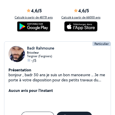
4,6/5
4,6/5
Calculé à partir de 48731 avis
Calculé à partir de 66000 avis
Particulier
Badr Rahmoune
Bricoleur
Tergnier (Fargniers)
-/5
Présentation
bonjour , badr 30 ans je suis un bon manoeuvre .. Je me
porte à votre disposition pour des petits travaux du
batiments ou du netoyage ou bien du jardinage Prix
attractifs- satisfait ou refait ! Je fais preuve de patience
Aucun avis pour l'instant
et de rigueur. N'hésitez pas a me contactez .Au plaisir.