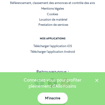
Référencement, classement des annonces et contrôle des avis
Mentions légales
Cookies
Location de matériel
Prestation de services
NOS APPLICATIONS
Télécharger l’application iOS
Télécharger l’application Android
Retrouvez-nous :
Connectez-vous pour profiter
pleinement d'AlloVoisins
M'inscrire
Version 25.5.3
Carte