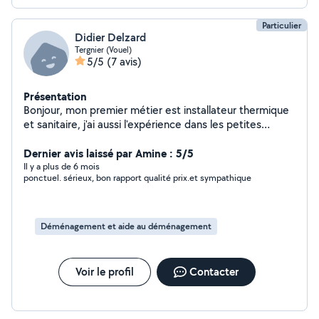
Particulier
Didier Delzard
Tergnier (Vouel)
5/5
(7 avis)
Présentation
Bonjour, mon premier métier est installateur thermique
et sanitaire, j'ai aussi l'expérience dans les petites
réparations du quotidien, disponible, consciencieux et
perfectionniste je suis à l'écoute de vos attentes!
Dernier avis laissé par Amine : 5/5
Il y a plus de 6 mois
ponctuel. sérieux, bon rapport qualité prix.et sympathique
Déménagement et aide au déménagement
Voir le profil
Contacter