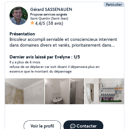
Particulier
Gérard SASSENAUEN
Propose services soignés
Saint-Quentin (Saint-Jean)
4,4/5
(38 avis)
Présentation
Bricoleur accompli serviable et consciencieux intervient
dans domaines divers et variés, prioritairement dans
l'informatique après 40 ans d'expérience dans ce
domaine. Passionné de bricolage je fournis un travail
Dernier avis laissé par Evelyne : 1/5
soigné. Habitué à la rénovation de logements.
Il y a plus de 6 mois
refuse de se déplacer car soit disant il dépensera plus en
essence que le montant du dépannage
Voir le profil
Contacter