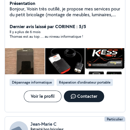
Présentation
Bonjour, Voisin très outillé, je propose mes services pour
du petit bricolage (montage de meubles, luminaires,
petites réparations) et de l'aide au quotidien (courses,
déplacements). Suite à une opération du dos, je ne
Dernier avis laissé par CORINNE : 5/5
porte pas de charges lourdes, mais je privilégie un travail
Il y a plus de 6 mois
Thomas est au top .... au niveau informatique !
de précision et de qualité. Sensible au lien social, je
propose également des visites de courtoisie aux
personnes âgées pour échanger, rendre service et
rompre la solitude. Sérieux, ponctuel et bienveillant. À
bientôt,
Dépannage informatique
Réparation d'ordinateur portable
Voir le profil
Contacter
Particulier
Jean-Marie C
Retraité bon bricoleur