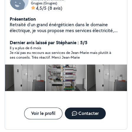
Grugies (Grugies)
4,5/5
(8 avis)
Présentation
Retraité d'un grand énérgéticien dans le domaine
électrique, je vous propose mes services électricité,
plomberie simple, montage meubles, parquets, pose de
tringles à rideaux etc...
Dernier avis laissé par Stéphanie : 5/5
Il y a plus de 6 mois
Je n’ai pas eu recours aux services de Jean-Marie mais plutôt à
ses conseils. Très réactif. Merci Jean-Marie
Voir le profil
Contacter