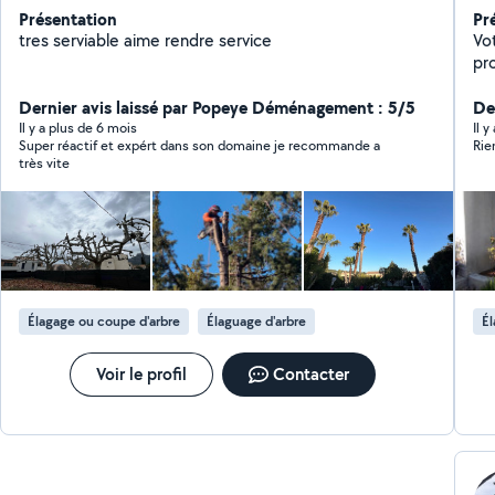
Présentation
Pr
tres serviable aime rendre service
Votre
pro
l'année. Nous in
Dernier avis laissé par Popeye Déménagement : 5/5
aména
De
verts Taille de haies et 
Il y a plus de 6 mois
Il y
Super réactif et expért dans son domaine je recommande a
Rie
Élagage d
très vite
Tra
et r
à u
sans cont
ci
Élagage ou coupe d'arbre
Élaguage d'arbre
Él
Voir le profil
Contacter