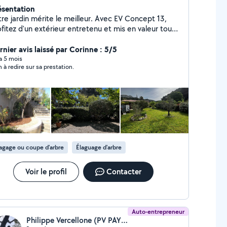
ésentation
 jardin mérite le meilleur. Avec EV Concept 13,
fitez d'un extérieur entretenu et mis en valeur toute
tervenons pour : Création et
gement de jardins Entretien complet d'espaces
rnier avis laissé par Corinne : 5/5
arbustes Débroussaillage
 a 5 mois
n à redire sur sa prestation.
'arbres Abattage d'arbres en toute sécurité
vail sérieux, propre et soigné, matériel professionnel
espect de votre environnement Confiez votre jardin
n professionnel et profitez d'un extérieur agréable
rainte. Devis gratuit Contact rapide Zéro six-
nquante-quarante neuf- quatre vingt neuf- quinze
agage ou coupe d'arbre
Élaguage d'arbre
Voir le profil
Contacter
Auto-entrepreneur
Philippe Vercellone (PV PAYSAGE)