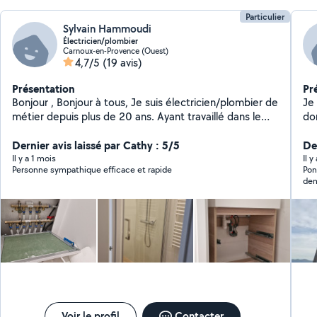
Particulier
Sylvain Hammoudi
Électricien/plombier
Carnoux-en-Provence (Ouest)
4,7/5
(19 avis)
Présentation
Pr
Bonjour , Bonjour à tous, Je suis électricien/plombier de
Je 
métier depuis plus de 20 ans. Ayant travaillé dans le
dom
bâtiment, le tertiaire , j aïs des connaissances
de 
approfondie dans les autres corps de métier tel que la
Dernier avis laissé par Cathy : 5/5
Der
petite maçonnerie, le plaque, pose de cuisine etc...
Il y a 1 mois
Il 
Personne sympathique efficace et rapide
Pon
Voilà pour ma présentation. A+++
dem
vou
san
Voir le profil
Contacter