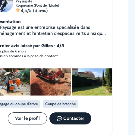
Paysagiste
Roquevaire (Pont de l'Etoile)
4,3/5
(3 avis)
ésentation
 Paysage est une entreprise spécialisée dans
aménagement et l'entretien d'espaces verts ainsi que
élagage. Forts d'une expérience de plusieurs années
ns le domaine, nous mettons un point d'honneur à
nier avis laissé par Gilles : 4/5
rir à nos clients des services personnalisés, de
y a plus de 6 mois
s en sommes à la prise de contact
alité et respectueux de l'environnement. Que vous
ez un particulier, une entreprise ou une collectivité,
us répondons à vos besoins spécifiques en matière
 création, entretien, et soins des espaces extérieurs.
agage ou coupe d'arbre
Coupe de branche
Voir le profil
Contacter