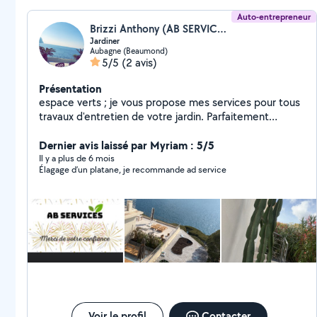
Auto-entrepreneur
Brizzi Anthony (AB SERVICES)
Jardiner
Aubagne (Beaumond)
5/5
(2 avis)
Présentation
espace verts ; je vous propose mes services pour tous
travaux d'entretien de votre jardin. Parfaitement
équipé, travail soigné, passion partagée, nettoyage
façade toiture terrasse a haute pression prix attractifs
Dernier avis laissé par Myriam : 5/5
& raisonnables. je propose également l'évacuation
Il y a plus de 6 mois
Élagage d’un platane, je recommande ad service
d'objets encombrants. Je vous réponds rapidement &
propose un devis gratuit. N'hésitez pas à me contacter,
A bientôt !
Voir le profil
Contacter