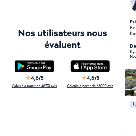
Pr
Pv
Nos utilisateurs nous
l'
l'
évaluent
da
Der
off
Il 
Nou
qu
soy
no
de
4,6/5
4,6/5
Calculé à partir de 48731 avis
Calculé à partir de 66000 avis
Él