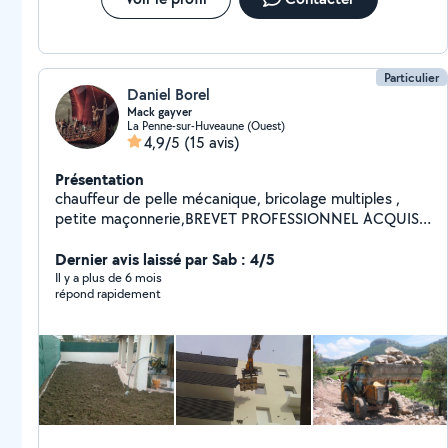
Particulier
Daniel Borel
Mack gayver
La Penne-sur-Huveaune (Ouest)
4,9/5
(15 avis)
Présentation
chauffeur de pelle mécanique, bricolage multiples ,
petite maçonnerie,BREVET PROFESSIONNEL ACQUIS
DANS, création de jardin privé, espace vert, goutte à
goutte, terrassement, enrochement, clôture,recherche
Dernier avis laissé par Sab : 4/5
de métaux, réseau,câbles EDF,
Il y a plus de 6 mois
répond rapidement