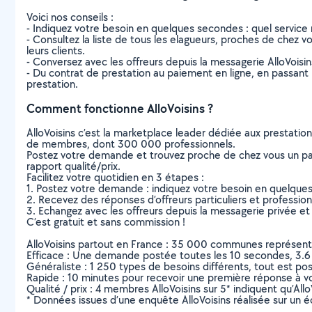
Voici nos conseils :
- Indiquez votre besoin en quelques secondes : quel service 
- Consultez la liste de tous les elagueurs, proches de chez vou
leurs clients.
- Conversez avec les offreurs depuis la messagerie AlloVoisi
- Du contrat de prestation au paiement en ligne, en passant pa
prestation.
Comment fonctionne AlloVoisins ?
AlloVoisins c’est la marketplace leader dédiée aux prestatio
de membres, dont 300 000 professionnels.
Postez votre demande et trouvez proche de chez vous un parti
rapport qualité/prix.
Facilitez votre quotidien en 3 étapes :
1. Postez votre demande : indiquez votre besoin en quelque
2. Recevez des réponses d’offreurs particuliers et professio
3. Echangez avec les offreurs depuis la messagerie privée et 
C’est gratuit et sans commission !
AlloVoisins partout en France : 35 000 communes représentées 
Efficace : Une demande postée toutes les 10 secondes, 3.6
Généraliste : 1 250 types de besoins différents, tout est poss
Rapide : 10 minutes pour recevoir une première réponse à 
Qualité / prix : 4 membres AlloVoisins sur 5* indiquent qu’All
* Données issues d’une enquête AlloVoisins réalisée sur un é