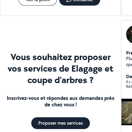
Pr
Vous souhaitez proposer
Pl
qu
vos services de Elagage et
me
Der
coupe d'arbres ?
Il 
RA
Inscrivez-vous et répondez aux demandes près
de chez vous !
Proposer mes services