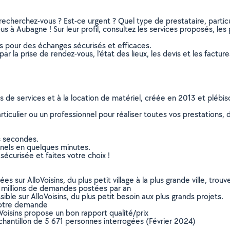
recherchez-vous ? Est-ce urgent ? Quel type de prestataire, particu
s à Aubagne ! Sur leur profil, consultez les services proposés, les p
ns pour des échanges sécurisés et efficaces.
r la prise de rendez-vous, l’état des lieux, les devis et les facture
ns de services et à la location de matériel, créée en 2013 et plébi
culier ou un professionnel pour réaliser toutes vos prestations, d
s secondes.
nnels en quelques minutes.
sécurisée et faites votre choix !
sur AlloVoisins, du plus petit village à la plus grande ville, tro
 millions de demandes postées par an
ible sur AlloVoisins, du plus petit besoin aux plus grands projets.
votre demande
oVoisins propose un bon rapport qualité/prix
chantillon de 5 671 personnes interrogées (Février 2024)