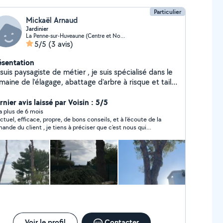
Particulier
Mickaël Arnaud
Jardinier
La Penne-sur-Huveaune (Centre et Nord)
5/5
(3 avis)
ésentation
suis paysagiste de métier , je suis spécialisé dans le
aine de l'élagage, abattage d'arbre à risque et taille
haie .
nier avis laissé par Voisin : 5/5
y a plus de 6 mois
ctuel, efficace, propre, de bons conseils, et à l’écoute de la
ande du client , je tiens à préciser que c’est nous qui
lions garder les stipes sur le tronc du palmier . Je rappellerai
s hésiter merci Michael !
Voir le profil
Contacter