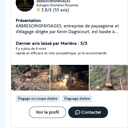
ARBRESOINSPAYSAGES
Aubagne (Garlaban Royante)
3,8/5
(10 avis)
Présentation
ARBRESOINSPAYSAGES, entreprise de paysagisme et
d'élagage dirigée par Kevin Dagnicourt, est basée à
Marseille (13012) et intervient dans toutes les
Bouches-du-Rhône et en région Provence-Alpes-Côte
Dernier avis laissé par Mariéva : 5/5
d'Azur. Spécialisé dans l'élagage d'arbres, l'abattage, la
Il y a plus de 6 mois
rapide et efficace et très sympathique. je le recommande.
taille, l'entretien de jardins, le débroussaillage et
l'aménagement paysager, je propose des prestations
soignées, sécurisées et adaptées à chaque terrain.
J'interviens auprès des particuliers, professionnels et
syndics, avec un travail sérieux, des conseils
personnalisés et le respect de l'environnement. Devis
gratuit, intervention rapide et travail de qualité pour
tous vos travaux d'extérieur en PACA.
Élagage ou coupe d'arbre
Élaguage d'arbre
Voir le profil
Contacter