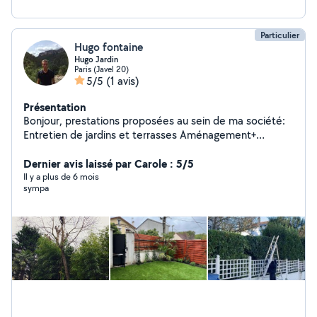
Particulier
Hugo fontaine
Hugo Jardin
Paris (Javel 20)
5/5
(1 avis)
Présentation
Bonjour, prestations proposées au sein de ma société:
Entretien de jardins et terrasses Aménagement+
création Taille, élagage et abattage d'arbres Je reste à
votre disposition pour tout compléments d'informations
Dernier avis laissé par Carole : 5/5
Il y a plus de 6 mois
sympa