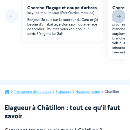
Cherche Elagage et coupe d'arbres
Cherche 
Issy-les-Moulineaux (Fort Gardes Mobiles)
Arcueil (J
Bonjour, Je suis sur Le secteur du Caro et j'ai
Bonjour, Au
besoin d'un abattage d'un sapin qui menace
prochainem
de tomber . Pourriez-vous venir pour un
branche to
devis ? Virginie Le Gall
surplombe 
branche es
voisin, sur
sécuriser 
faire enlev
Prestations de services
Elagueurs
Hauts-de-seine
Châtillon
Elagueur à Châtillon : tout ce qu’il faut
savoir