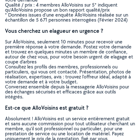
Qualité / prix : 4 membres AlloVoisins sur 5* indiquent
qu’AlloVoisins propose un bon rapport qualité/prix
* Données issues d’une enquête AlloVoisins réalisée sur un
échantillon de 5 671 personnes interrogées (Février 2024)
Vous cherchez un elagueur en urgence ?
Sur AlloVoisins, seulement 10 minutes pour recevoir une
première réponse à votre demande. Postez votre demande
et trouvez en quelques minutes un membre de confiance,
autour de chez vous, pour votre besoin urgent de elagage et
coupe d'arbres
Consultez les profils des membres, professionnels ou
particuliers, qui vous ont contacté. Présentation, photos de
réalisation, expertises, avis : trouvez l'offreur idéal, adapté à
votre demande et à votre budget.
Conversez ensemble depuis la messagerie AlloVoisins pour
des échanges sécurisés et efficaces grâce aux outils
intégrés.
Est-ce que AlloVoisins est gratuit ?
Absolument ! AlloVoisins est un service entièrement gratuit
et sans aucune commission pour tout utilisateur cherchant un
membre, qu’il soit professionnel ou particulier, pour une
prestation de service ou une location de matériel. Payez
uniquement le prix de la prestation, fixé par vous,