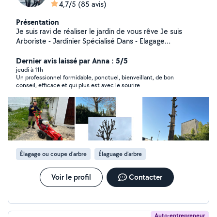
4,7/5
(85 avis)
Présentation
Je suis ravi de réaliser le jardin de vous rêve Je suis
Arboriste - Jardinier Spécialisé Dans - Elagage
Professionnel,abattage Arbres dangereux. - Je dispose
de tout le matériel professionnel Broyage de branches
Dernier avis laissé par Anna : 5/5
Taille des haies -Tonte de votre gazon - Débroussaillage
jeudi à 11h
Un professionnel formidable, ponctuel, bienveillant, de bon
. Entretien de jardin bureau restaurant . Parc - Plus , de
conseil, efficace et qui plus est avec le sourire
Contrat à l'année , au trimestriel . -Gazon Placage En
rouleau et SEMI N'hésitez pas à me contacter -mon
O633223304 Je suis disponible et à votre écoute.
Merci pour votre confiance.
Élagage ou coupe d'arbre
Élaguage d'arbre
Voir le profil
Contacter
Auto-entrepreneur