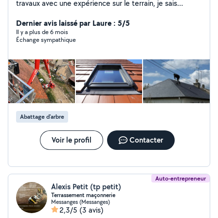
travaux avec une expérience sur le terrain, je sais
m'adapter à plusieurs situations, je suis à l'écoute de
votre demande
Dernier avis laissé par Laure : 5/5
Il y a plus de 6 mois
Échange sympathique
Abattage d'arbre
Voir le profil
Contacter
Auto-entrepreneur
Alexis Petit (tp petit)
Terrassement maçonnerie
Messanges (Messanges)
2,3/5
(3 avis)