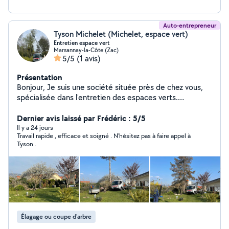
Auto-entrepreneur
Tyson Michelet (Michelet, espace vert)
Entretien espace vert
Marsannay-la-Côte (Zac)
5/5
(1 avis)
Présentation
Bonjour, Je suis une société située près de chez vous,
spécialisée dans l'entretien des espaces verts.
J'interviens pour tous vos travaux d'abattage, d'élagage,
ainsi que pour l'entretien et la mise en forme de vos
Dernier avis laissé par Frédéric : 5/5
extérieurs. Je dispose également d'un véhicule nacelle
Il y a 24 jours
Travail rapide , efficace et soigné . N'hésitez pas à faire appel à
pour les travaux en hauteur. N'hésitez pas à me
Tyson .
contacter pour plus d'informations ou pour un devis
gratuit. Merci et à bientôt.
Élagage ou coupe d'arbre