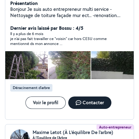
Présentation
Bonjour Je suis auto entrepreneur multi service -
Nettoyage de toiture façade mur ect.. -renovation
toiture tuiles tôle faîtage planche de rive pose d'alue
laqué ect.. -Peinture intérieur et extérieur façade pignon
Dernier avis laissé par Bossu : 4/5
toiture mur ect.. sur tout support -Elagage abbatage
Il y a plus de 6 mois
je n'ai pas fait travailler ce "voisin" car hors CESU comme
taille de haie taille d'arbre plantation d'arbre
mentionné ds mon annonce ...
dessouchage de haie et d'arbre tonte de pelouse -
débarras de maison cave grenier grange nettoyage de
terrain évacuation de tout encombrants.demolition et
évacuation de mûr cabanon maison dalle et autre merci
Déracinement d'arbre
Voir le profil
Contacter
Auto-entrepreneur
Maxime Letot (À L'équilibre De l'arbre)
À l'Equilibre de l'Arbre