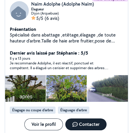
Naïm Adolphe (Adolphe Naïm)
Élagueur
Dijon (Arquebuse)
5/5
(6 avis)
Présentation
Spécialisé dans abattage ,etêtage,élagage ,de toute
hauteur d'arbre.Taille de haie arbre fruitier,pose de
clôture.Peut intervenir très rapidement travail soigné 17
d'expérience.
Dernier avis laissé par Stéphanie : 5/5
Il y a 13 jours
Je recommande Adolphe, il est réactif, ponctuel et
compétent. Il a élagué un cerisier et supprimer des arbres.
Merci
Élagage ou coupe d'arbre
Élaguage d'arbre
Voir le profil
Contacter