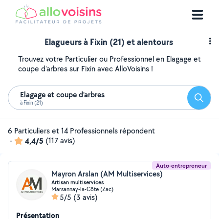
Elagueurs à Fixin (21) et alentours
Trouvez votre Particulier ou Professionnel en Elagage et
coupe d'arbres sur Fixin avec AlloVoisins !
Elagage et coupe d'arbres
Reche
à Fixin (21)
6 Particuliers et 14 Professionnels répondent
-
4,4/5
(117 avis)
Auto-entrepreneur
Mayron Arslan (AM Multiservices)
Artisan multiservices
Marsannay-la-Côte (Zac)
5/5
(3 avis)
Présentation