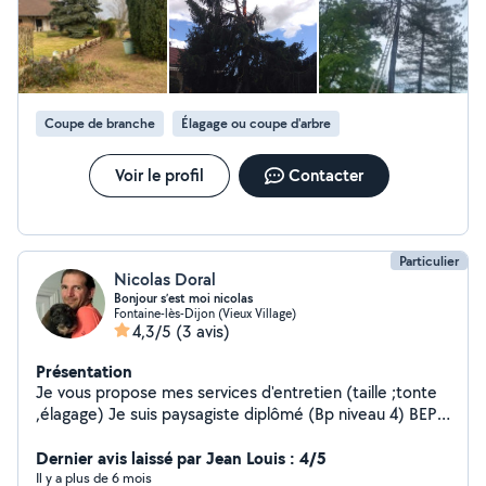
alors n'hésitez pas a me demander une prestation j'y
répondrais au plus vite. Mr renard est a votre écoute.
Merci
Coupe de branche
Élagage ou coupe d'arbre
Voir le profil
Contacter
Particulier
Nicolas Doral
Bonjour s’est moi nicolas
Fontaine-lès-Dijon (Vieux Village)
4,3/5
(3 avis)
Présentation
Je vous propose mes services d'entretien (taille ;tonte
,élagage) Je suis paysagiste diplômé (Bp niveau 4) BEP
travaux paysagers Je suis célibataire et j'ai une très
bonne connaissance dans le métier paysagiste
Dernier avis laissé par Jean Louis : 4/5
Il y a plus de 6 mois