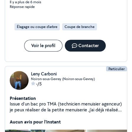
Il y a plus de 6 mois
Réponse rapide
Élagage ou coupe d'arbre
Coupe de branche
Voir le profil
Contacter
Particulier
Leny Carboni
Noiron-sous-Gevrey (Noiron-sous-Gevrey)
-/5
Présentation
Issue d'un bac pro TMA (technicien menuisier agenceur)
je peux réaliser de la petite menuiserie ,j'ai déjà réalisé
un toit pour une cabane en bande bitumeuse ,réalisé un
mini bar en escalier à la main et réalisé une grange .J'ai
Aucun avis pour l'instant
déjà travaillé dans l'espace vert donc je peut tondre,