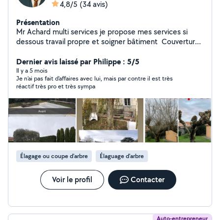
4,8/5
(34 avis)
Présentation
Mr Achard multi services je propose mes services si
dessous travail propre et soigner bâtiment ️ Couverture,
Peinture bâtiment intérieur extérieur, Pose de closoir
cimentation feitage, Nettoyage toiture Espace vert
Dernier avis laissé par Philippe : 5/5
Taille de haie Abattage Élagage Enlèvement des
Il y a 5 mois
Je n’ai pas fait d’affaires avec lui, mais par contre il est très
végétaux N'hésiter pas à regarder ma gallérie photo de
réactif très pro et très sympa
mes travaux avant après Devis et déplacement gratuit
possibilité de se déplacer dans la journée si urgence. Je
suis joignable à partir de l'application ou sur mon
portable 06-02-40-40-65 n'hésitez pas pour toute
question.
Élagage ou coupe d'arbre
Élaguage d'arbre
Voir le profil
Contacter
Auto-entrepreneur