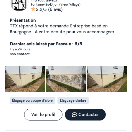
TTX tout travaux
Fontaine-lès-Dijon (Vieux Village)
2,2/5
(6 avis)
Présentation
TTX répond à votre demande Entreprise basé en
Bourgogne . A votre écoute pour vous accompagner
dans vos projets de rénovation Peinture intérieur,
Peinture extérieure (façade, boiseries fer forgé etc et
Dernier avis laissé par Pascale : 5/5
s'occupe aussi du nettoyage, façade, dalle et nettoyage
Il y a 24 jours
bon contact
de toiture, on n'a une équipe qui s'occupe aussi bien
Entretien de jardin et d'espaces verts,Entrez en contact
avec TTX pour discuter de vos besoins et obtenir un
devis
Élagage ou coupe d'arbre
Élaguage d'arbre
Voir le profil
Contacter