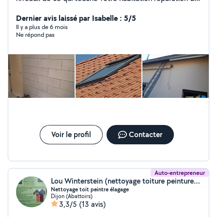
fuite, pose d alu,demoussage toiture ect.. Travaille en
sécurité avec harnais de sécurité ou nacelle
Dernier avis laissé par Isabelle : 5/5
Il y a plus de 6 mois
Ne répond pas
Voir le profil
Contacter
Auto-entrepreneur
Lou Winterstein (nettoyage toiture peinture entretien espace vert)
Nettoyage toit peintre élagage
Dijon (Abattoirs)
3,3/5
(13 avis)