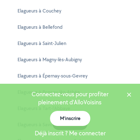
Elagueurs à Couchey
Elagueurs à Bellefond
Elagueurs à Saint-Julien
Elagueurs à Magny-lès-Aubigny
Elagueurs à Épernay-sous-Gevrey
Elagueurs à Poncey-lès-Athée
Connectez-vous pour profiter
pleinement d'AlloVoisins
Elagueurs à Tart-l'Abbaye
M'inscrire
Carte
Elagueurs à Savouges
Déjà inscrit ? Me connecter