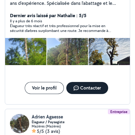
ans d'expérience. Spécialisée dans l'abattage et le
démontage d'arbres délicat et difficile d'accès. Nous
nous déplaçons dans toute l'Ariège et ses environ.
Dernier avis laissé par Nathalie : 5/5
Amoureux de la nature, notre équipe d'élagueur
Il y a plus de 6 mois
Élagueur très réactif et très professionnel pour la mise en
professionnel vous conseillera et vous guidera sur vos
sécurité d’arbres surplombant une route. Je recommande à
projet d'élagage ou bien d'abattage, quelle que soit la
100%.
hauteur est la nature de l'arbre.
Voir le profil
Contacter
Entreprise
Adrien Agaesse
Élagueur / Paysagiste
Mazères (Mazères)
5/5
(3 avis)