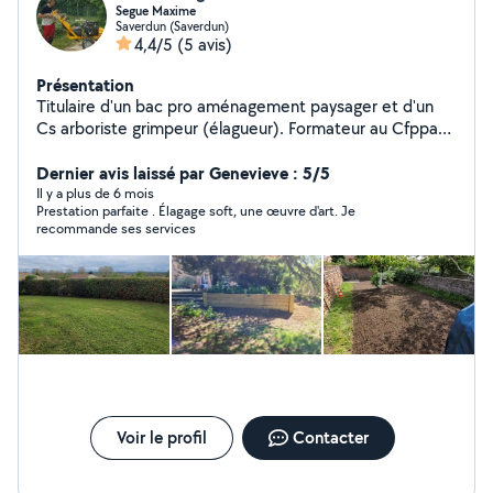
Segue Maxime
Saverdun (Saverdun)
4,4/5
(5 avis)
Présentation
Titulaire d'un bac pro aménagement paysager et d'un
Cs arboriste grimpeur (élagueur). Formateur au Cfppa
de Pamiers. Avec 9 ans d'expérience je serai à même de
réaliser vos chantier aussi bien d'entretien d'espace vert
Dernier avis laissé par Genevieve : 5/5
(tonte, taille de haie), d'élagage et de création d'espace
Il y a plus de 6 mois
Prestation parfaite . Élagage soft, une œuvre d'art. Je
vert (plantation, gazon). Je peux vous proposer le
recommande ses services
service à la personne sur l'entretien d'espace vert via ma
société SARL AGP
Voir le profil
Contacter