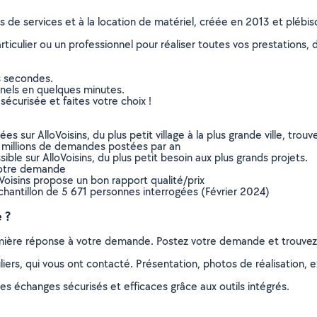
ns de services et à la location de matériel, créée en 2013 et plébi
culier ou un professionnel pour réaliser toutes vos prestations, d
s secondes.
nnels en quelques minutes.
sécurisée et faites votre choix !
sur AlloVoisins, du plus petit village à la plus grande ville, tro
 millions de demandes postées par an
ible sur AlloVoisins, du plus petit besoin aux plus grands projets.
votre demande
oVoisins propose un bon rapport qualité/prix
chantillon de 5 671 personnes interrogées (Février 2024)
 ?
remière réponse à votre demande. Postez votre demande et trouve
ers, qui vous ont contacté. Présentation, photos de réalisation, exp
s échanges sécurisés et efficaces grâce aux outils intégrés.