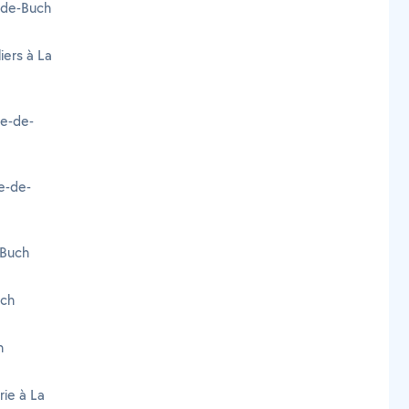
-de-Buch
liers à La
e-de-
e-de-
-Buch
uch
h
rie à La