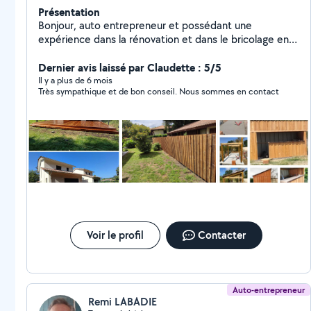
Présentation
Bonjour, auto entrepreneur et possédant une
expérience dans la rénovation et dans le bricolage en
général, je propose mes services pour vos petits
travaux intérieur/extérieur, montage de meubles etc.
Dernier avis laissé par Claudette : 5/5
Je suis disponible rapidement, n'hésitez pas à me
Il y a plus de 6 mois
Très sympathique et de bon conseil. Nous sommes en contact
contacter si besoin ! Bricol'ap à votre service.
Voir le profil
Contacter
Auto-entrepreneur
Remi LABADIE