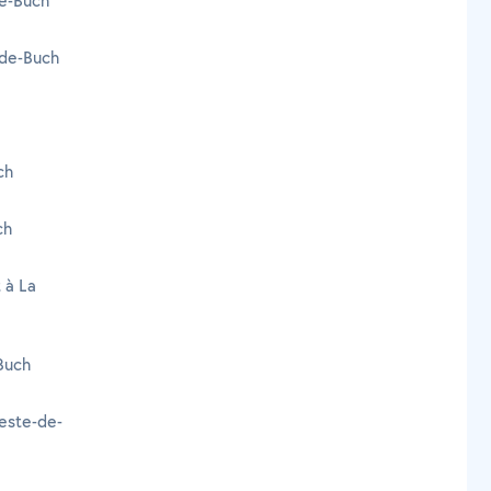
de-Buch
-de-Buch
ch
ch
 à La
Buch
Teste-de-