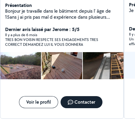
Pr
Présentation
Bonjour je travaille dans le bâtiment depuis l' âge de
15ans j ai pris pas mal d expérience dans plusieurs
domaines où je me suis perfectionner je maîtrise la
Der
couverture zinguerie charpente bardages terrasse bois
Dernier avis laissé par Jerome : 5/5
Il 
je travaille avec un collègue qui lui est spécialisée dans l
Il y a plus de 6 mois
Un 
TRES BON VOISIN RESPECTE SES ENGAGEMENTS TRES
électricité le placoplâtre j aime le travail soigner je suis
eff
CORRECT DEMANDEZ LUI IL VOUS DONNERA
à votre disposition pour des conseils ou travaux n
hésiter pas !
Voir le profil
Contacter