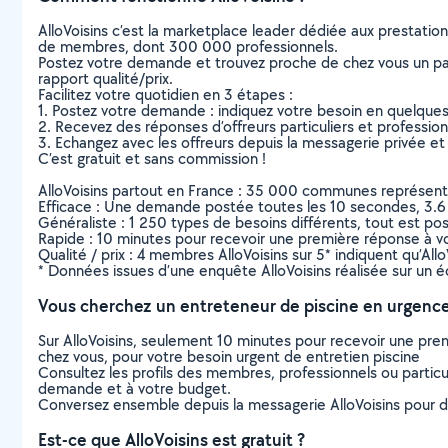
AlloVoisins c’est la marketplace leader dédiée aux prestatio
de membres, dont 300 000 professionnels.
Postez votre demande et trouvez proche de chez vous un parti
rapport qualité/prix.
Facilitez votre quotidien en 3 étapes :
1. Postez votre demande : indiquez votre besoin en quelque
2. Recevez des réponses d’offreurs particuliers et professio
3. Echangez avec les offreurs depuis la messagerie privée et 
C’est gratuit et sans commission !
AlloVoisins partout en France : 35 000 communes représentées 
Efficace : Une demande postée toutes les 10 secondes, 3.6
Généraliste : 1 250 types de besoins différents, tout est poss
Rapide : 10 minutes pour recevoir une première réponse à 
Qualité / prix : 4 membres AlloVoisins sur 5* indiquent qu’All
* Données issues d’une enquête AlloVoisins réalisée sur un é
Vous cherchez un entreteneur de piscine en urgence
Sur AlloVoisins, seulement 10 minutes pour recevoir une p
chez vous, pour votre besoin urgent de entretien piscine
Consultez les profils des membres, professionnels ou particuli
demande et à votre budget.
Conversez ensemble depuis la messagerie AlloVoisins pour de
Est-ce que AlloVoisins est gratuit ?