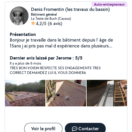
Auto-entrepreneur
Denis Fromentin (les travaux du bassin)
Bâtiment général
La Teste-de-Buch (Cazaux)
4,2/5
(6 avis)
Présentation
Bonjour je travaille dans le bâtiment depuis l' âge de
15ans j ai pris pas mal d expérience dans plusieurs
domaines où je me suis perfectionner je maîtrise la
couverture zinguerie charpente bardages terrasse bois
Dernier avis laissé par Jerome : 5/5
je travaille avec un collègue qui lui est spécialisée dans l
Il y a plus de 6 mois
TRES BON VOISIN RESPECTE SES ENGAGEMENTS TRES
électricité le placoplâtre j aime le travail soigner je suis à
CORRECT DEMANDEZ LUI IL VOUS DONNERA
votre disposition pour des conseils ou travaux n hésiter
pas !
Voir le profil
Contacter