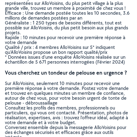
représentées sur AlloVoisins, du plus petit village à la plus
grande ville, trouvez un membre à proximité de chez vous !
Efficace : Une demande postée toutes les 10 secondes, 3.6
millions de demandes postées par an
Généraliste : 1 250 types de besoins différents, tout est
possible sur AlloVoisins, du plus petit besoin aux plus grands
projets.
Rapide : 10 minutes pour recevoir une première réponse à
votre demande
Qualité / prix : 4 membres AlloVoisins sur 5* indiquent
qu’AlloVoisins propose un bon rapport qualité/prix
* Données issues d’une enquête AlloVoisins réalisée sur un
échantillon de 5 671 personnes interrogées (Février 2024)
Vous cherchez un tondeur de pelouse en urgence ?
Sur AlloVoisins, seulement 10 minutes pour recevoir une
première réponse à votre demande. Postez votre demande
et trouvez en quelques minutes un membre de confiance,
autour de chez vous, pour votre besoin urgent de tonte de
pelouse - débroussaillage
Consultez les profils des membres, professionnels ou
particuliers, qui vous ont contacté. Présentation, photos de
réalisation, expertises, avis : trouvez l'offreur idéal, adapté à
votre demande et à votre budget.
Conversez ensemble depuis la messagerie AlloVoisins pour
des échanges sécurisés et efficaces grâce aux outils