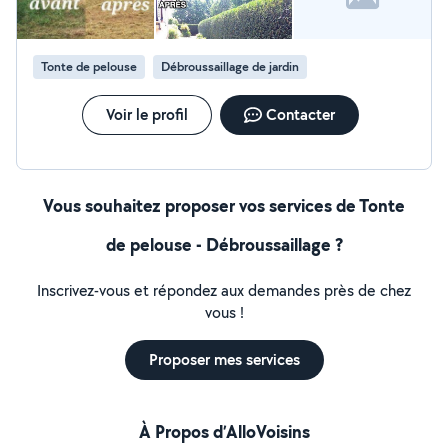
Travail propre et soigné garanti. J'interviens sur le bassin
d'Arcachon et les alentours. Je reste joignable au 06/10
72 58 33 Bien cordialement, Kenzo Dupré
Tonte de pelouse
Débroussaillage de jardin
Voir le profil
Contacter
Vous souhaitez proposer vos services de Tonte
de pelouse - Débroussaillage ?
Inscrivez-vous et répondez aux demandes près de chez
vous !
Proposer mes services
À Propos d’AlloVoisins