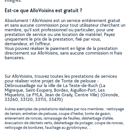
intégrés.
Est-ce que AlloVoisins est gratuit ?
Absolument ! AlloVoisins est un service entièrement gratuit
et sans aucune commission pour tout utilisateur cherchant un
membre, qu’il soit professionnel ou particulier, pour une
prestation de service ou une location de matériel. Payez
uniquement le prix de la prestation, fixé par vous,
demandeur, et l’offreur.
Vous pouvez réaliser le paiement en ligne de la prestation
directement sur AlloVoisins, sans aucune commission ni frais
bancaires.
Sur AlloVoisins, trouvez toutes les prestations de services
pour réaliser votre projet de Tonte de pelouse -
Débroussaillage sur la ville de La Teste-de-Buch (La
Migreque, Saint-Exupery, Bordes, Aiguillon-Port, Les
Miquelots, Le PYLA, Jean de Graily, Centre Ville) (Gironde,
33260, 33120, 33115, 33470)
Autres exemples de prestations réalisées par nos membres : nettoyage
de terrain, entretien de pelouse, coupe d'herbe, tonte de gazon,
enlevement de ronces, ramassage de feuilles, désherbage d'allée,
évacuation de déchets verts, désherbage de potager, coupe de ronces,
nettoyage de bordures, fauchage au gyrobroyeur, ..