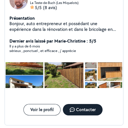
La Teste-de-Buch (Les Miquelots)
5/5
(8 avis)
Présentation
Bonjour, auto entrepreneur et possédant une
expérience dans la rénovation et dans le bricolage en
général, je propose mes services pour vos petits travaux
intérieur/extérieur, montage de meubles etc. Je suis
Dernier avis laissé par Marie-Christine : 5/5
disponible rapidement, n'hésitez pas à me contacter si
Il y a plus de 6 mois
sérieux , ponctuel , et efficace , j' apprécie
besoin ! Bricol'ap à votre service.
Voir le profil
Contacter