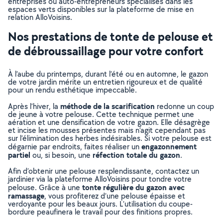
entreprises ou auto-entrepreneurs spécialisés dans les
espaces verts disponibles sur la plateforme de mise en
relation AlloVoisins.
Nos prestations de tonte de pelouse et
de débroussaillage pour votre confort
À l’aube du printemps, durant l’été ou en automne, le gazon
de votre jardin mérite un entretien rigoureux et de qualité
pour un rendu esthétique impeccable.
méthode de la scarification
Après l’hiver, la
redonne un coup
de jeune à votre pelouse. Cette technique permet une
aération et une densification de votre gazon. Elle désagrège
et incise les mousses présentes mais n’agit cependant pas
sur l’élimination des herbes indésirables. Si votre pelouse est
engazonnement
dégarnie par endroits, faites réaliser un
partiel
réfection totale du gazon
ou, si besoin, une
.
Afin d’obtenir une pelouse resplendissante, contactez un
jardinier via la plateforme AlloVoisins pour tondre votre
tonte régulière du gazon avec
pelouse. Grâce à une
ramassage
, vous profiterez d’une pelouse épaisse et
verdoyante pour les beaux jours. L’utilisation du coupe-
bordure peaufinera le travail pour des finitions propres.