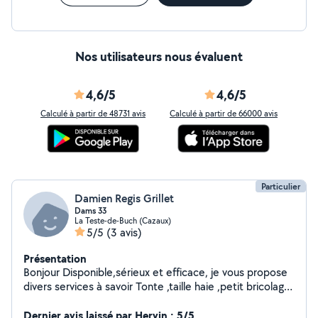
Nos utilisateurs nous évaluent
4,6/5
4,6/5
Calculé à partir de 48731 avis
Calculé à partir de 66000 avis
Particulier
Damien Regis Grillet
Dams 33
La Teste-de-Buch (Cazaux)
5/5
(3 avis)
Présentation
Bonjour Disponible,sérieux et efficace, je vous propose
divers services à savoir Tonte ,taille haie ,petit bricolage
,manutention,déménagement,débarras ,nettoyage
,démolition et évacuation gravats ou autre ..: Équipé de
Dernier avis laissé par Hervin : 5/5