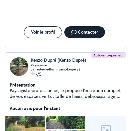
Voir le profil
Contacter
Auto-entrepreneur
Kenzo Dupré (Kenzo Dupré)
Paysagiste
La Teste-de-Buch (Saint-Exupery)
-/5
Présentation
Paysagiste professionnel, je propose l'entretien complet
de vos espaces verts : taille de haies, débroussaillage,
élagage, abattage et dessouchage. Je réalise
également des petits travaux de maçonnerie (bordures,
Aucun avis pour l'instant
allées, murets) et de peinture extérieure. Travail
effectué en équipe, avec sérieux, professionnalisme et
assurance comprise. Déplacement et devis gratuits.