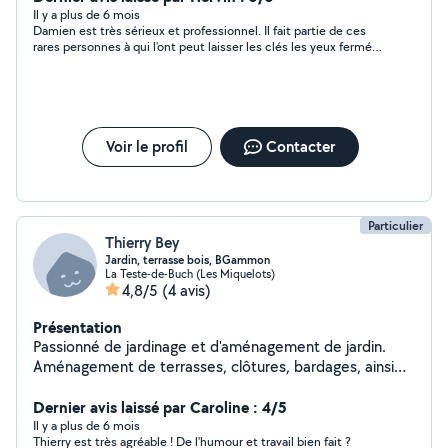
tout le matériel nécessaire pour effectuer ces
Il y a plus de 6 mois
Damien est très sérieux et professionnel. Il fait partie de ces
différentes tâches.
rares personnes à qui l’ont peut laisser les clés les yeux fermés.
Avenant et gentil une belle rencontre. Super travail dans le
jardin mais aussi en bricolage. Il s’occupe également de
débarrasser les encombrants à la déchèterie. Je recommande.
Voir le profil
Contacter
Particulier
Thierry Bey
Jardin, terrasse bois, BGammon
La Teste-de-Buch (Les Miquelots)
4,8/5
(4 avis)
Présentation
Passionné de jardinage et d'aménagement de jardin.
Aménagement de terrasses, clôtures, bardages, ainsi
que rangement de bûches, pergola salon ou plantes,
balancelles, brasero, lombricomposteurs, montage de
Dernier avis laissé par Caroline : 4/5
meuble. 30 ans d'expérience à votre service. En option,
Il y a plus de 6 mois
Thierry est très agréable ! De l'humour et travail bien fait ?
cours de Backgammon.