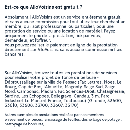
Est-ce que AlloVoisins est gratuit ?
Absolument ! AlloVoisins est un service entièrement gratuit
et sans aucune commission pour tout utilisateur cherchant un
membre, qu’il soit professionnel ou particulier, pour une
prestation de service ou une location de matériel. Payez
uniquement le prix de la prestation, fixé par vous,
demandeur, et l’offreur.
Vous pouvez réaliser le paiement en ligne de la prestation
directement sur AlloVoisins, sans aucune commission ni frais
bancaires.
Sur AlloVoisins, trouvez toutes les prestations de services
pour réaliser votre projet de Tonte de pelouse -
Débroussaillage sur la ville de Pessac (Fac Lettres, Noes, Le
Bourg, Cap de Bos, l'Alouette, Magonty, Saige Sud, Saige
Nord, Camponac, Madran, Fac Sciences-Droit, Chataigneraie,
Sardine, Les Echoppes, Bellegrave, Candau, 3 m, Parc
Industriel, Le Monteil, France, Toctoucau) (Gironde, 33600,
33610, 33608, 33700, 33607, 33170)
Autres exemples de prestations réalisées par nos membres :
enlevement de ronces, ramassage de feuilles, désherbage de potager,
nettoyage de bordures, ..