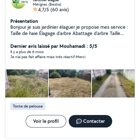
Jardinier élaguer
Mérignac (Beutre)
4,7/5
(60 avis)
Présentation
Bonjour je suis jardinier élaguer je propose mes service :
Taille de haie Élagage d'arbre Abattage d'arbre Taille
d'arbustes Taille de buisson Taille d'arbre fruitier Tonte
de pelouse Création de pelouse Débroussaillage du
Dernier avis laissé par Mouhamadi : 5/5
terrain et ronce Évacuation des végétaux J'ai tout le
Il y a plus de 6 mois
Je n’ai pas fait affaire mais très réactif Merci
matériel nécessaire Déplacement et devis gratuit Prix
attractif Travaille à la demande du client
Tonte de pelouse
Voir le profil
Contacter