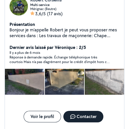
Multi-service
Mérignac (Beutre)
3,6/5
(17 avis)
Présentation
Bonjour je m'appelle Robert je peut vous proposer mes
services dans : Les travaux de maçonnerie: Chape
Crepit Enduit Les petit service ( montage de meuble ,
débarra de déchets etc ) Les travaux d'espace vert :
Dernier avis laissé par Véronique : 2/5
Tonte de pelouse Taille de haie et arbuste Nettoyage
Il y a plus de 6 mois
Réponse à demande rapide. Échange téléphonique très
bâtiment extérieur : Toiture Pignon Façade N'hésiter
courtois Mais n'a pas d'agrément pour le crédit d'impôt hors ce
pas à me contacter en cas de besoin je me ferait un
document était obligatoire pour moi. N'a pas répondu à mon
plaisir de vous rendre service Travaille propre et soigner
dernier échange.
Personne sérieux et respectueux d'autrui Déplacement
et devis gratuit
Voir le profil
Contacter