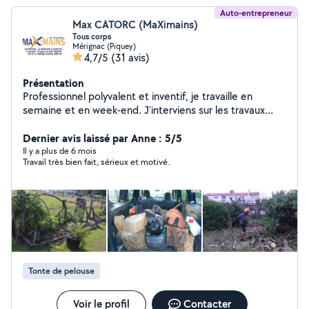
Auto-entrepreneur
Max CATORC (MaXimains)
Tous corps
Mérignac (Piquey)
4,7/5
(31 avis)
Présentation
Professionnel polyvalent et inventif, je travaille en
semaine et en week-end. J'interviens sur les travaux
extérieurs et intérieurs. S.O.S Travaux : réparations,
rénovation, construction, aménagement, peinture
Dernier avis laissé par Anne : 5/5
(manuelle et pistolet), plomberie, nettoyage chantiers,
Il y a plus de 6 mois
Travail très bien fait, sérieux et motivé.
élagage, jardinage ... et sur demande. Réalisations sur
facebook Maximains33
Tonte de pelouse
Voir le profil
Contacter