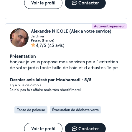
tous types d'évacuations : Déchets verts Gravats
Voir le profil
Contacter
Débarras de maisons, garages, caves et greniers
Encombrants et autres évacuations
Auto-entrepreneur
Alexandre NICOLE (Alex a votre service)
Jardinier
Pessac (France)
4,7/5
(43 avis)
Présentation
bonjour je vous propose mes services pour l' entretien
de votre jardin tonte taille de haie et d arbustes Je peux
aussi évacuer vos encombrants pour vous simplifier la
tâche
Dernier avis laissé par Mouhamadi : 5/5
Il y a plus de 6 mois
Je n’ai pas fait affaire mais très réactif Merci
Tonte de pelouse
Évacuation de déchets verts
Voir le profil
Contacter