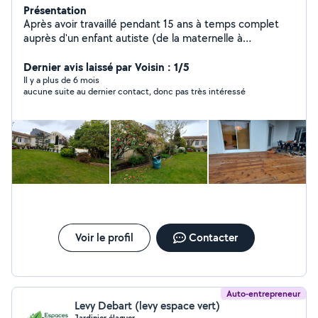
Présentation
Après avoir travaillé pendant 15 ans à temps complet
auprès d'un enfant autiste (de la maternelle à
l'université) j'ai entrepris une reconversion Je suis
passionné, perfectionniste, et sérieux!! Je dispose de
Dernier avis laissé par Voisin : 1/5
tout les outils nécessaires pour effectuer vos petits et
Il y a plus de 6 mois
aucune suite au dernier contact, donc pas très intéressé
gros travaux. Je peux aider et partager avec vous mon
savoir-faire en : -Peinture -Pose de cuisines -Plomberie -
Revêtement de sol -Terasses -Pergola -Agencement sur
mesure -Jardinage -Montage de meubles -
Déménagement -Mécanique automobile etc Je reste à
votre disposition pour tout renseignements et/ou
questions Au plaisir d'échanger avec vous
Voir le profil
Contacter
Auto-entrepreneur
Levy Debart (levy espace vert)