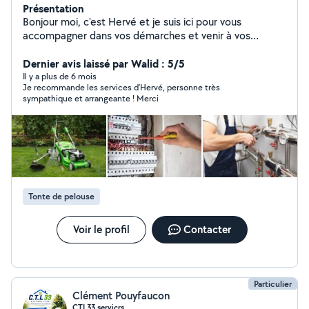
Présentation
Bonjour moi, c'est Hervé et je suis ici pour vous
accompagner dans vos démarches et venir à vos
besoins en petits travaux , montage de meubles je suis
également électricien de métier. Bien cordialement aux
Dernier avis laissé par Walid : 5/5
plaisirs de faire des choses pour vous
Il y a plus de 6 mois
Je recommande les services d’Hervé, personne très
sympathique et arrangeante ! Merci
Tonte de pelouse
Voir le profil
Contacter
Particulier
Clément Pouyfaucon
CTL33 servicrs