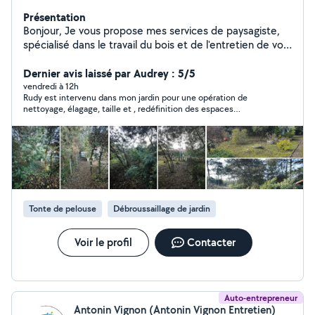
Présentation
Bonjour, Je vous propose mes services de paysagiste,
spécialisé dans le travail du bois et de l'entretien de vos
jardins tout au long de l'année. Fort de 15 ans
d'expérience, je saurai répondre a vos attentes
Dernier avis laissé par Audrey : 5/5
vendredi à 12h
Rudy est intervenu dans mon jardin pour une opération de
nettoyage, élagage, taille et , redéfinition des espaces
végétaux. Il s’est toujours montré très réactif lors de nos
échanges, fiable et très ponctuel. Il possède l’outillage adapté
aux travaux qui étaient prévus, il est sympathique très à
l’écoute et de bon conseil. le résultat est tout à fait conforme à
ce que je souhaitais. Son tarif est tout à fait conforme au prix
du marché. Je le recommande et referai appel à lui sans
hésiter.
Tonte de pelouse
Débroussaillage de jardin
Voir le profil
Contacter
Auto-entrepreneur
Antonin Vignon (Antonin Vignon Entretien)