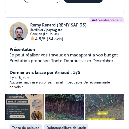
Auto-entrepreneur
Remy Renard (REMY SAP 33)
Jardinier / paysagiste
Canéjan (La House)
4,8/5
(34 avis)
Présentation
Je peut réaliser vos travaux en madaptant a vos budget
Prestation proposer: Tonte Débroussailler Deserbher
Taille d'arbustes/ haie en tout genre Elagage Rognage
Création : Massif Allee Terrasse Autre prestation sur
Dernier avis laissé par Arnaud : 5/5
demande
Il y a 18 jours
Aucune mauvaise surprise. Travail impeccable. Je recommande
ce voisin.
Tonte de pelouse
Débroussaillage de jardin