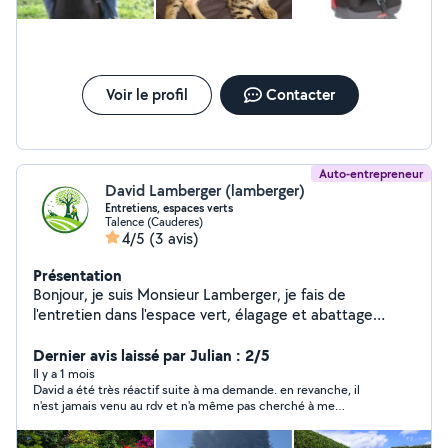
Voir le profil
Contacter
Auto-entrepreneur
David Lamberger (lamberger)
Entretiens, espaces verts
Talence (Cauderes)
4/5
(3 avis)
Présentation
Bonjour, je suis Monsieur Lamberger, je fais de
l'entretien dans l'espace vert, élagage et abattage
d'arbres taille de haie. taille d'arbustes tente de
pelouse, pose de gazon, déssousage de souche je me
Dernier avis laissé par Julian : 2/5
déplace dans toute la Gironde et bien sûr n'hésitez pas
Il y a 1 mois
David a été très réactif suite à ma demande. en revanche, il
à me contacter pour un diagnostique est un devis 100
n'est jamais venu au rdv et n'a même pas cherché à me
% gratuit.
répondre ou s'excuser de son absence. Je recommande si vous
voulez juste parler à quelqu'un. En revanche, pour une