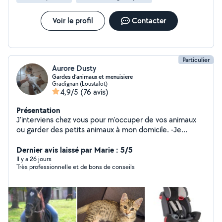
pour tout besoin. Déplacement conseille et devis
gratuit Nous s'engagent à 100% sur les chantiers
Disponible camion élévateur Prix attractif Au plaisir !!
Voir le profil
Contacter
Particulier
Aurore Dusty
Gardes d’animaux et menuisiere
Gradignan (Loustalot)
4,9/5
(76 avis)
Présentation
J'interviens chez vous pour m'occuper de vos animaux
ou garder des petits animaux à mon domicile. -Je
m'occupe de chevaux . J'ai le galop 4 . travailler et
detendre les chevaux a toutes les allures. -Je propose
Dernier avis laissé par Marie : 5/5
egalement du montage de meubles car je suis
Il y a 26 jours
Très professionnelle et de bons de conseils
menusière depuis 2000. -Location siège auto et lit
parapluie.