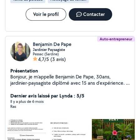
Voir le profil
Contacter
Auto-entrepreneur
Benjamin De Pape
Jardinier Paysagiste
Pessac (Sardine)
4,7/5
(3 avis)
Présentation
Bonjour, je m'appelle Benjamin De Pape, 30ans,
jardinier-paysagiste diplômé avec 15 ans d'expérience. -
Taille, tonte, débroussaillage, désherbage, - Plantation,
création de massifs, - Arrosage Automatique. - Petits
Dernier avis laissé par Lynda : 5/5
élagages - Conseils personnalisés. Équipé, sérieux,
Il y a plus de 6 mois
Ras
passionné. Premier diagnostic gratuit Porte ouverte
dans ma petite jardinerie tout les mercredi Intervention
du lundi au samedi. + D'INFO DANS MES PHOTOS ️ Je
propose aussi la location d'outils pour vos travaux: ️ -
Perforateur à percussion Hilti - Perforateur à percussion
Dexter - Disqueuse AEG - Scie circulaire Dexter - Scie