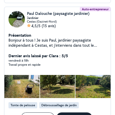
Auto-entrepreneur
Paul Dalouche (paysagiste jardinier)
Jardinier
Cestas (Gazinet-Nord)
4,5/5
(15 avis)
Présentation
Bonjour à tous ! Je suis Paul, jardinier paysagiste
indépendant à Cestas, et j'interviens dans tout le
secteur de Bordeaux et ses alentours. Je vous propose
notamment : Tonte de pelouse (petits et grands
Dernier avis laissé par Clara : 5/5
terrains) Débroussaillage Taille de haies et d'arbustes
vendredi à 18h
Travail propre et rapide
Abattage et enlèvement de haies Élagage d'entretien
(branches mortes, réduction, éclaircie) Abattage
d'arbres Débitage des troncs et des branches Fendage
de bois à domicile Broyage des branches et déchets
verts sur place avec broyeur professionnel Équipé d'un
robot de tonte professionnel dernière génération, je
peux intervenir rapidement sur de grandes surfaces tout
en garantissant une tonte propre et régulière. Le broyat
Tonte de pelouse
Débroussaillage de jardin
peut être laissé sur place pour le paillage de votre jardin
ou évacué selon votre souhait. J'effectue également