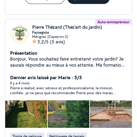
Auto-entrepreneur
Pierre Thézard (Thez'art du jardin)
Paysagiste
Mérignac (Capeyron 2)
3,2/5
(5 avis)
Présentation
Bonjour, Vous souhaitez faire entretenir votre jardin? Je
saurais répondre au mieux à vos attente. Ma formation
en aménagement paysagé me permet de m'appuyer sur
des bases solides et variées. Je saurais répondre à vos
Dernier avis laissé par Marie : 5/5
demande d'entretien courant et mettrais mes
Il y a 4 mois
Pierre a réalisé, avec sérieux et professionnalisme, la mission
compétences à votre services pour répondre à vos
confiée.. je ne peux que recommander Pierre pour des travaux
demande spécifique. Je vous propose également mes
de jardinage, taille de haie etc.
services pour la réalisation de terrasse en bois (pin, bois
exotique), clôtures de jardin (bois, béton) également la
création de bassins. Vous souhaitez réaliser vos travaux
vous même je loue aussi du matériel ponceuse,
visseuse, petit perforateur burineur, compresseur,
groupe électrogène, tondeuse, taille haie...
Tonte de pelouse
Nettoyage de terrain