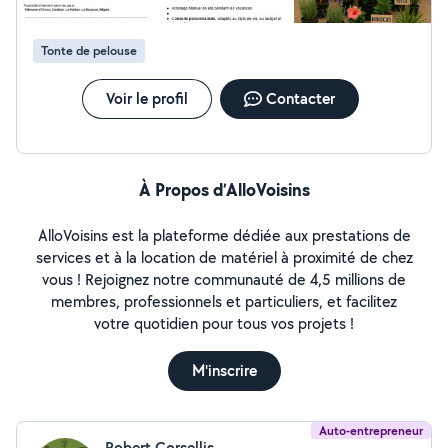
sauteuse Bosch - Taille-haies filaire McAllister - Mini
taille-haie pour Art-topiaire Bosch à batterie -
Tonte de pelouse
Compresseur Mecafer 27L 8 Bar - Diable (250 kg max)
avec sangle - Rouleau à gazon - Brouette Matériel fiable,
prêt à l'emploi. Réponse rapide via AlloVoisin et
Voir le profil
Contacter
téléphone. + D'INFO DANS MES PHOTOS Benjamin De
Pape Jardinier paysagiste
À Propos d’AlloVoisins
AlloVoisins est la plateforme dédiée aux prestations de
services et à la location de matériel à proximité de chez
vous ! Rejoignez notre communauté de 4,5 millions de
membres, professionnels et particuliers, et facilitez
votre quotidien pour tous vos projets !
M'inscrire
Auto-entrepreneur
Robert Corsellis