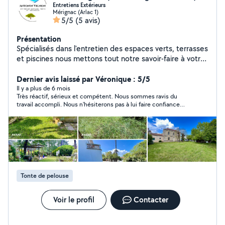
Entretiens Extérieurs
Mérignac (Arlac 1)
5/5
(5 avis)
Présentation
Spécialisés dans l'entretien des espaces verts, terrasses
et piscines nous mettons tout notre savoir-faire à votre
service pour : Terrasses : Entretien terrasse bois,
dépoussiérage, lavage haute pression, traitement des
Dernier avis laissé par Véronique : 5/5
matériaux (bois, pierre, etc.). Jardins : Tonte de
Il y a plus de 6 mois
Très réactif, sérieux et compétent. Nous sommes ravis du
pelouse, taille de haies, désherbage, débroussaillage,
travail accompli. Nous n'hésiterons pas à lui faire confiance
embellissement paysager, aménagement de jardin,
pour une nouvelle prestation. Je recommande vivement !
petit élagage. Que ce soit pour un entretien régulier ou
ponctuel, je m'adapterai à vos besoins pour que votre
extérieur reste propre, sécurisé et agréable en toute
saison.
Tonte de pelouse
Voir le profil
Contacter