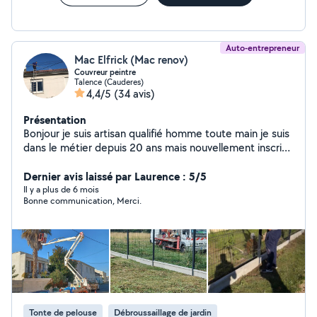
Auto-entrepreneur
Mac Elfrick (Mac renov)
Couvreur peintre
Talence (Cauderes)
4,4/5
(34 avis)
Présentation
Bonjour je suis artisan qualifié homme toute main je suis
dans le métier depuis 20 ans mais nouvellement inscrit
sur AlloVoisins pour développer ma clientèle. J'interviens
essentiellement sur les prestations suivantes
Dernier avis laissé par Laurence : 5/5
Couverture nettoyage traitement toiture Nettoyage
Il y a plus de 6 mois
Bonne communication, Merci.
gouttière Traitement façades Moisissure champignons
rouge Peinture extérieure intérieure Peinture volets
Peinture porte Peinture mur muret Peinture ferronnerie
Je dispose de toutes les assurances nécessaires à mon
activité professionnelle. Je me déplace dans toute la
Gironde et effectue des devis gratuits, une fois engagé
sur un chantier, je m'engage à 100% N'hésitez pas à
consulter mes photos de réalisation et à me contacter
Tonte de pelouse
Débroussaillage de jardin