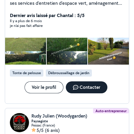
ses services d'entretien d'espace vert, aménagement
paysagiste. Nous mettons à votre service une équipe
sérieuse et dynamique pour toujours, vous satisfaire, car
Dernier avis laissé par Chantal : 5/5
la qualité de nos services est notre priorité ! Pour toute
Il y a plus de 6 mois
je n'ai pas fait affaire
demande de renseignement et de rendez-vous de
devis*. Merci de nous contacter directement sur le site
Allô Voisins Vous pouvez aussi nous contacter par
téléphone ou par sms du lundi au vendredi de neuf
heure à dix-huit heure. Vous trouverez sous le profil le
numéro de téléphone. A très bientôt ! Cordialement,
Antoinetravauxpourtous. *Tous nos devis sont gratuits !
Nouvelle possibilité de paiement en plusieurs fois sans
Tonte de pelouse
Débroussaillage de jardin
frais ! »
Voir le profil
Contacter
Auto-entrepreneur
Rudy Julien (Woodygarden)
Paysagiste
Pessac (France)
5/5
(6 avis)