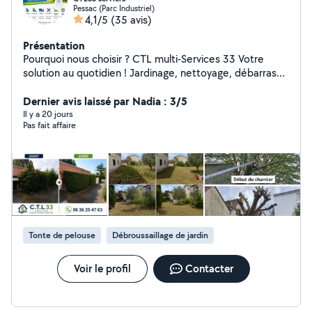
Pessac (Parc Industriel)
4,1/5
(35 avis)
Présentation
Pourquoi nous choisir ? CTL multi-Services 33 Votre
solution au quotidien ! Jardinage, nettoyage, débarras
et petites interventions de bricolage montage de
meuble ; plomberie etc.... Nous sommes là pour vous
Dernier avis laissé par Nadia : 3/5
simplifier la vie avec des services rapides, efficaces et
Il y a 20 jours
Pas fait affaire
adaptés à vos besoins. Travail soigné et professionnel
Matériel fourni Devis gratuit Disponibilité rapide Tarifs
compétitifs Zone d'intervention : Gironde
Tonte de pelouse
Débroussaillage de jardin
Voir le profil
Contacter