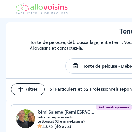
Tond
Tonte de pelouse, débroussaillage, entretien... Vou
AlloVoisins et contactez-la.
Filtres
31 Particuliers et 32 Professionnels répo
Auto-entrepreneur
Rémi Saleme (Rémi ESPACES VERTS)
Entretien espaces verts
Le Bouscat (Cheneraie-Lavigne)
4,8/5
(46 avis)