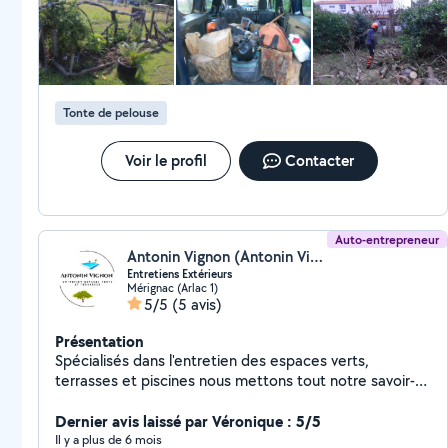
Tonte de pelouse
Voir le profil
Contacter
Auto-entrepreneur
Antonin Vignon (Antonin Vignon Entretien)
Entretiens Extérieurs
Mérignac (Arlac 1)
5/5
(5 avis)
Présentation
Spécialisés dans l'entretien des espaces verts,
terrasses et piscines nous mettons tout notre savoir-
faire à votre service pour : Terrasses : Entretien
terrasse bois, dépoussiérage, lavage haute pression,
Dernier avis laissé par Véronique : 5/5
traitement des matériaux (bois, pierre, etc.). Jardins :
Il y a plus de 6 mois