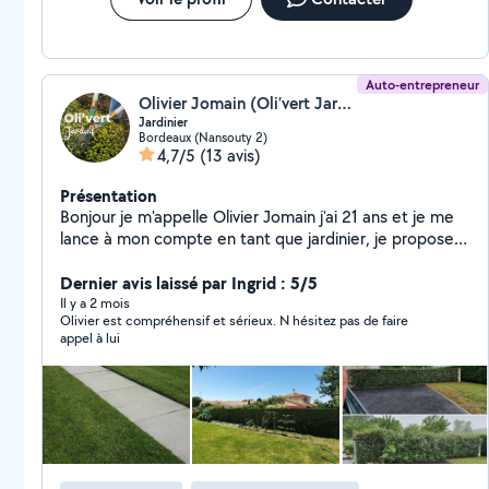
Auto-entrepreneur
Olivier Jomain (Oli’vert Jardins)
Jardinier
Bordeaux (Nansouty 2)
4,7/5
(13 avis)
Présentation
Bonjour je m'appelle Olivier Jomain j'ai 21 ans et je me
lance à mon compte en tant que jardinier, je propose
plusieurs services : Tonte et débroussaillage soigné,
taille de haie propre, petit abattage et évacuations des
Dernier avis laissé par Ingrid : 5/5
déchets verts. disponible rapidement
Il y a 2 mois
Olivier est compréhensif et sérieux. N hésitez pas de faire
appel à lui