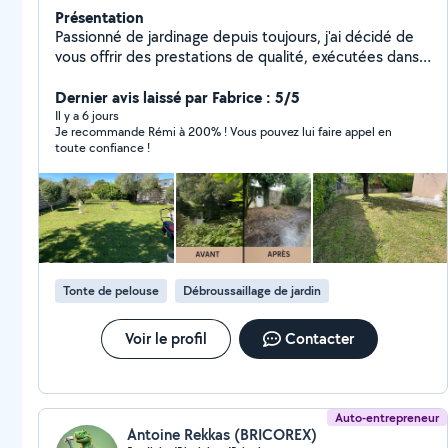
Présentation
Passionné de jardinage depuis toujours, j'ai décidé de
vous offrir des prestations de qualité, exécutées dans
les délais toujours avec passion et professionnalisme.
De la simple tonte de pelouse, taillage de hais, élagage
Dernier avis laissé par Fabrice : 5/5
d'arbre, débroussaillage, le nettoyage et entretien de
Il y a 6 jours
Je recommande Rémi à 200% ! Vous pouvez lui faire appel en
votre terrasse. Je reste toujours disponible pour
toute confiance !
écouter toutes vos demandes. De l'intervention
ponctuelle à régulière, je m'engage à toujours vous
fournir la meilleure qualité de travail possible. N'hésitez
pas à me contacter pour plus d'informations ou pour un
DEVIS GRATUIT !
Tonte de pelouse
Débroussaillage de jardin
Voir le profil
Contacter
Auto-entrepreneur
Antoine Rekkas (BRICOREX)