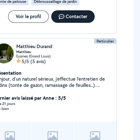
nte de pelouse
Débroussaillage de jardin
Voir le profil
Contacter
Particulier
Matthieu Durand
Matthieu
Eysines (Grand Louis)
5/5
(5 avis)
ésentation
jour, d'un naturel sérieux, j'effectue l'entretien de
dins (tonte de gazon, ramassage de feuilles..).
effectue également le montage de meubles ou petits
 Karcher 170 bars : me contacter
rnier avis laissé par Anne : 5/5
hésitez pas à me contacter pour en discuter.
 a 21 jours
s bien