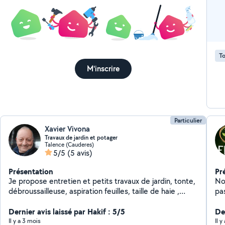
To
M'inscrire
Particulier
Xavier Vivona
Travaux de jardin et potager
Talence (Cauderes)
5/5
(5 avis)
Présentation
Pr
Je propose entretien et petits travaux de jardin, tonte,
Nou
débroussailleuse, aspiration feuilles, taille de haie ,
pas
élagage, massifs, Karcher etc.. mais aussi travaux de
gra
potager.
Dernier avis laissé par Hakif : 5/5
Votr
Der
services po
Il y a 3 mois
Il 