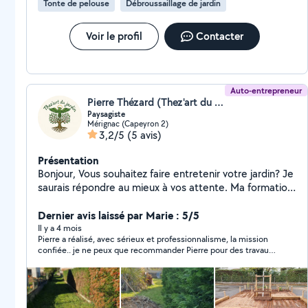
Tonte de pelouse
Débroussaillage de jardin
Voir le profil
Contacter
Auto-entrepreneur
Pierre Thézard (Thez'art du jardin)
Paysagiste
Mérignac (Capeyron 2)
3,2/5
(5 avis)
Présentation
Bonjour, Vous souhaitez faire entretenir votre jardin? Je
saurais répondre au mieux à vos attente. Ma formation
en aménagement paysagé me permet de m'appuyer
sur des bases solides et variées. Je saurais répondre à
Dernier avis laissé par Marie : 5/5
vos demande d'entretien courant et mettrais mes
Il y a 4 mois
Pierre a réalisé, avec sérieux et professionnalisme, la mission
compétences à votre services pour répondre à vos
confiée.. je ne peux que recommander Pierre pour des travaux
demande spécifique. Je vous propose également mes
de jardinage, taille de haie etc.
services pour la réalisation de terrasse en bois (pin,
bois exotique), clôtures de jardin (bois, béton)
également la création de bassins. Vous souhaitez