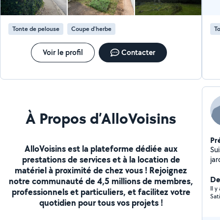
Tonte de pelouse
Coupe d'herbe
To
Voir le profil
Contacter
À Propos d’AlloVoisins
Pr
AlloVoisins est la plateforme dédiée aux
Sui
prestations de services et à la location de
jar
matériel à proximité de chez vous ! Rejoignez
de
da
De
notre communauté de 4,5 millions de membres,
pr
Il 
professionnels et particuliers, et facilitez votre
Sat
ou
quotidien pour tous vos projets !