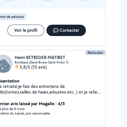
nte de pelouse
Voir le profil
Contacter
Particulier
Henri BETBEDER-MATIBET
Bordeaux (Saint-Bruno-Saint-Victor 1)
3,8/5
(13 avis)
ésentation
s retraité;je fais des entretiens de
din(tontes,tailles de haies,arbustes etc..) et je refais
s gazons.Je nettoie également vos terrasses et
llages (karcher). J'évacue en déchetterie tous les
rnier avis laissé par Magalie : 4/5
oduits de taille. Budget à convenir;règlement Cesu
y a plus de 6 mois
isfaite du travail, prix raisonnable
 autre. Henri