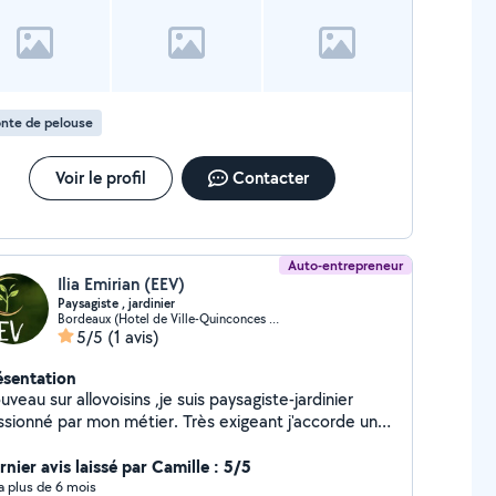
nte de pelouse
Voir le profil
Contacter
Auto-entrepreneur
Ilia Emirian (EEV)
Paysagiste , jardinier
Bordeaux (Hotel de Ville-Quinconces 7)
5/5
(1 avis)
ésentation
veau sur allovoisins ,je suis paysagiste-jardinier
sionné par mon métier. Très exigeant j'accorde une
nde importance aux détails et à la qualité du travail .
e satisfaction est ma priorité. Je propose mes
nier avis laissé par Camille : 5/5
ur : L'entretien de jardins et espaces verts :
y a plus de 6 mois