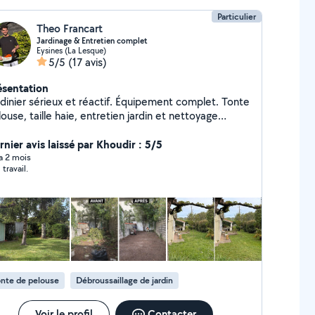
Particulier
Theo Francart
Jardinage & Entretien complet
Eysines (La Lesque)
5/5
(17 avis)
ésentation
rdinier sérieux et réactif. Équipement complet. Tonte
ouse, taille haie, entretien jardin et nettoyage
térieur terrasse karcher. Évacuation déchets verts.
sponible également le week end.
rnier avis laissé par Khoudir : 5/5
 a 2 mois
travail.
nte de pelouse
Débroussaillage de jardin
Voir le profil
Contacter