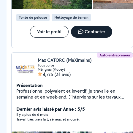
réaliser vos travaux vous même je loue aussi du
matériel ponceuse, visseuse, petit perforateur
burineur, compresseur, groupe électrogène, tondeuse,
Tonte de pelouse
Nettoyage de terrain
taille haie...
Voir le profil
Contacter
Auto-entrepreneur
Max CATORC (MaXimains)
Tous corps
Mérignac (Piquey)
4,7/5
(31 avis)
Présentation
Professionnel polyvalent et inventif, je travaille en
semaine et en week-end. J'interviens sur les travaux
extérieurs et intérieurs. S.O.S Travaux : réparations,
rénovation, construction, aménagement, peinture
Dernier avis laissé par Anne : 5/5
(manuelle et pistolet), plomberie, nettoyage chantiers,
Il y a plus de 6 mois
Travail très bien fait, sérieux et motivé.
élagage, jardinage ... et sur demande. Réalisations sur
facebook Maximains33