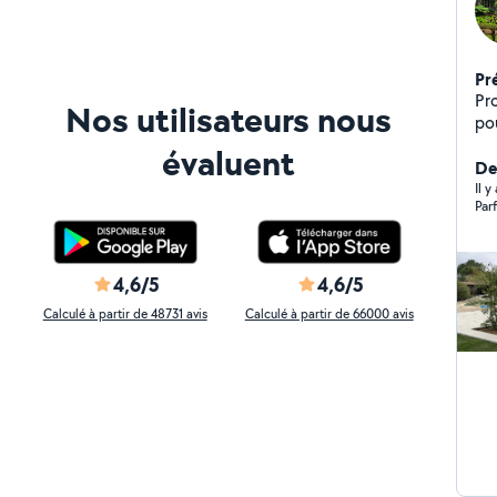
Pr
Pr
Nos utilisateurs nous
pou
Ég
évaluent
ma
Der
nat
Il 
Parf
4,6/5
4,6/5
Calculé à partir de 48731 avis
Calculé à partir de 66000 avis