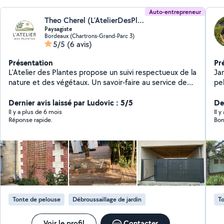
Auto-entrepreneur
Theo Cherel (L’AtelierDesPlantes)
Paysagiste
Bordeaux (Chartrons-Grand-Parc 3)
5/5
(6 avis)
Présentation
Pr
L'Atelier des Plantes propose un suivi respectueux de la
Ja
nature et des végétaux. Un savoir-faire au service de
pel
vos extérieurs pour en profiter toute l'année.
ex
Dernier avis laissé par Ludovic : 5/5
Di
De
Il y a plus de 6 mois
Il y
Réponse rapide.
Bon 
Tonte de pelouse
Débroussaillage de jardin
To
Voir le profil
Contacter