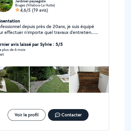
Jardinier-paysagiste
Bruges (Villabois-La Hutte)
4,6/5
(19 avis)
ésentation
ofessionnel depuis près de 20ans, je suis équipé
r effectuer n'importe quel travaux d'entretien...
alement création paysagère (terrasse, petite
çonnerie, clôture, plantation, engazonnement
nier avis laissé par Sylvie : 5/5
urel etc...)
y a plus de 6 mois
ait
Voir le profil
Contacter