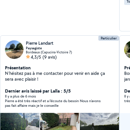
To
Particulier
Pierre Landart
Paysagiste
Bordeaux (Capucins-Victoire 7)
4,3/5
(9 avis)
Présentation
Pr
N'hésitez pas à me contacter pour venir en aide ça
Bon
sera avec plaisir !
jar
J'
Dernier avis laissé par Lalla : 5/5
travaux Location de
De
N'
Il y a plus de 6 mois
Il y
Pierre a été très réactif et a l’écoute du besoin Nous n’avons
trè
pas fait affaire mais je le conseille