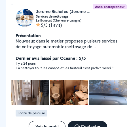
Auto-entrepreneur
Jerome Richefeu (Jerome Richefeu)
Services de nettoyage
Le Bouscat (Cheneraie-Lavigne)
5/5
(1 avis)
Présentation
Nouveaux dans le metier proposes plusieurs services
de nettoyage automobile/nettoyage de
locaux/appartement particuliers et professionnels
Dernier avis laissé par Oceane : 5/5
Il y a 24 jours
Il a nettoyer tout les canapé et les fauteuil c’est parfait merci !!
Tonte de pelouse
Voir le profil
Contacter