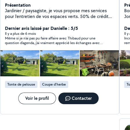
Présentation
Pr
Jardinier / paysagiste, je vous propose mes services
Bon
pour l'entretien de vos espaces verts. 50% de crédit
Jo
d'impôts Disponible pour des interventions ponctuelles
Bordeaux. Sér
ou régulières, je m'engage à offrir des prestations de
Dernier avis laissé par Danielle : 5/5
pr
Der
qualité, dans le respect de l'environnement et des
jar
Il y a plus de 6 mois
Il y
Même si je n'ai pas pu faire affaire avec Thibaud pour une
Inc
délais convenus. N'hésitez pas à me contacter pour
que ce
question d'agenda, j'ai vraiment apprécié les échanges avec
rem
plus d'informations ou pour un devis gratuit !
me
Thibaud. Ses informations sont précises et il répond avec une
si 
courtoisie devenue rare. Je n'hésiterai pas à le recontacter .
prestation. 
jar
ne
br
rid
Tonte de pelouse
Coupe d'herbe
To
pet
obj
de qualité.
Voir le profil
Contacter
éc