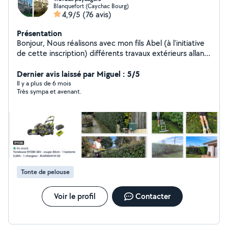
Blanquefort (Caychac Bourg)
4,9/5
(76 avis)
Présentation
Bonjour, Nous réalisons avec mon fils Abel (à l'initiative
de cette inscription) différents travaux extérieurs allant
de l'entretien de jardin aux semis (surtout), en passant
par le taillage de haies jusqu'à la proposition
Dernier avis laissé par Miguel : 5/5
d'aménagement paysagers. Nous serions ravis d'étudier
Il y a plus de 6 mois
Très sympa et avenant.
avec vous tous vos projets pour y répondre au mieux,
avec envie et sourires. Abel et Nicolas
Tonte de pelouse
Voir le profil
Contacter