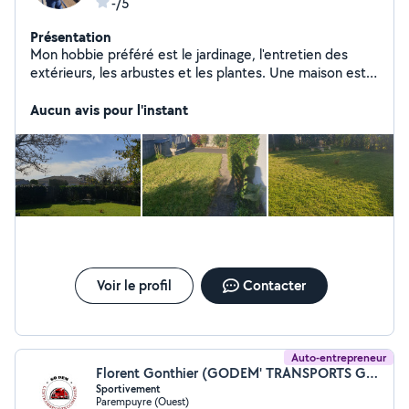
-/5
Présentation
Mon hobbie préféré est le jardinage, l'entretien des
extérieurs, les arbustes et les plantes. Une maison est
sublimée par l'entretien des extérieurs ! Je vous
propose : taille d'arbustes, tonte de pelouse, nettoyage
Aucun avis pour l'instant
de jardin, évacuation des végétaux. Intervention dans
les meilleurs délais. devis selon type d'intervention et
déplacement.
Voir le profil
Contacter
Auto-entrepreneur
Florent Gonthier (GODEM' TRANSPORTS GONTHIER)
Sportivement
Parempuyre (Ouest)