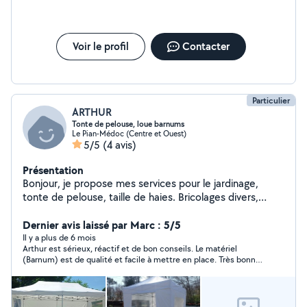
Voir le profil
Contacter
Particulier
ARTHUR
Tonte de pelouse, loue barnums
Le Pian-Médoc (Centre et Ouest)
5/5
(4 avis)
Présentation
Bonjour, je propose mes services pour le jardinage,
tonte de pelouse, taille de haies. Bricolages divers,
peinture, nettoyage de toiture. Location de barnums et
tables pliantes. 2 Barnums 3x6 mètres. 2 Barnums 3x3
Dernier avis laissé par Marc : 5/5
mètres.
Il y a plus de 6 mois
Arthur est sérieux, réactif et de bon conseils. Le matériel
(Barnum) est de qualité et facile à mettre en place. Très bonne
expérience je recommande sans hésitations !