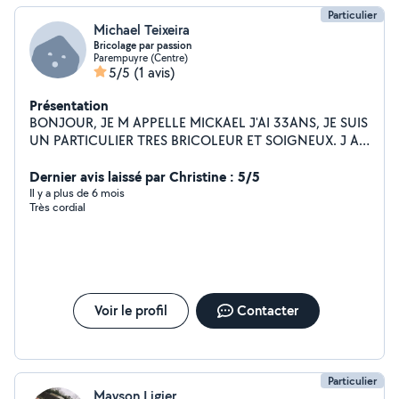
Particulier
Michael Teixeira
Bricolage par passion
Parempuyre (Centre)
5/5
(1 avis)
Présentation
BONJOUR, JE M APPELLE MICKAEL J'AI 33ANS, JE SUIS
UN PARTICULIER TRES BRICOLEUR ET SOIGNEUX. J AI
PAS MAL D OUTILLAGE.JE PROPOSE MES SERVICES EN
BRICOLAGE JE MONTE ÉGALEMENT DES CUISINES ET
Dernier avis laissé par Christine : 5/5
DES SALLES DE BAINS. JE PEUT TONDRE VOTRE
Il y a plus de 6 mois
Très cordial
PELOUSE , FAIRE DE L'ENTRETIEN DE MAISON ,
COURSES ALIMENTAIRE. BESOIN DE BRAS POUR UN
DEMENAGEMENT JE PEUX ETRE DISPONIBLE AUSSI .
AU PLAISIR
Voir le profil
Contacter
Particulier
Mayson Ligier