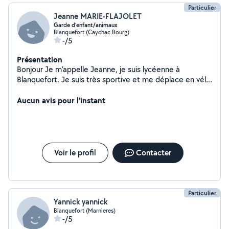
Particulier
Jeanne MARIE-FLAJOLET
Garde d’enfant/animaux
Blanquefort (Caychac Bourg)
-/5
Présentation
Bonjour Je m'appelle Jeanne, je suis lycéenne à
Blanquefort. Je suis très sportive et me déplace en vélo
. J'ai un petit frère dont je m'occupe souvent . J'ai aussi
un chat et un lapin à la maison . Je suis disponible le
Aucun avis pour l'instant
week-end et les vacances scolaires pour faire du baby-
sitting et/ou prendre soins de vos animaux. Pour plus de
renseignements vous pouvez me contacter.
Cordialement
Voir le profil
Contacter
Particulier
Yannick yannick
Blanquefort (Marnieres)
-/5