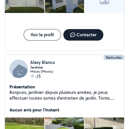
Voir le profil
Contacter
Particulier
Alexy Blanco
Jardinier
Macau (Macau)
-/5
Présentation
Bonjours, jardinier depuis plusieurs années, je peux
effectuer toutes sortes d'entretien de jardin. Tonte,
taille de haie, débroussaillage,élagage, évacuation des
déchet. Cordialement MR Blanco
Aucun avis pour l'instant