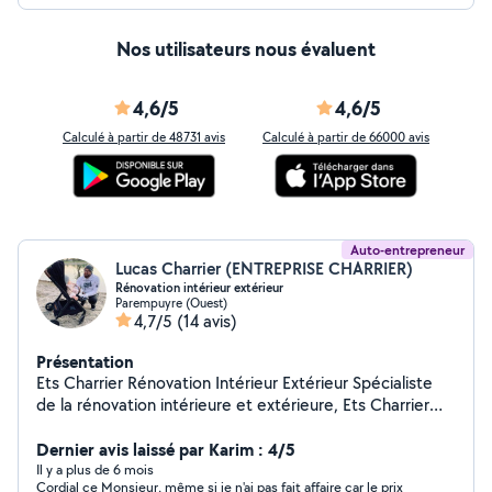
Nos utilisateurs nous évaluent
4,6/5
4,6/5
Calculé à partir de 48731 avis
Calculé à partir de 66000 avis
Auto-entrepreneur
Lucas Charrier (ENTREPRISE CHARRIER)
Rénovation intérieur extérieur
Parempuyre (Ouest)
4,7/5
(14 avis)
Présentation
Ets Charrier Rénovation Intérieur Extérieur Spécialiste
de la rénovation intérieure et extérieure, Ets Charrier
accompagne particuliers et professionnels dans tous
leurs projets : rénovation complète, cuisine, salle de
Dernier avis laissé par Karim : 4/5
bains, peinture, sols et finitions. Nous mettons notre
Il y a plus de 6 mois
Cordial ce Monsieur, même si je n'ai pas fait affaire car le prix