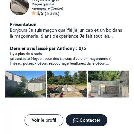
Maçon qualifié
Parempuyre (Centre)
4/5
(3 avis)
Présentation
Bonjours Je suis maçon qualifié j'ai un cap et un bp dans
là maçonnerie. 6 ans d'expérience Je fait tout les
travaux de maçonnerie Terrassement Piscine Murette
Pavé Enduit Clôture Garages Trottoirs Dalle béton
Dernier avis laissé par Anthony : 2/5
Tonte de jardin Montage de meuble Pose d'ipn
Il y a plus de 6 mois
j'ai contacté Mayson pour des travaux divers en maçonnerie (
Ouverture de mur porteur Carrelage Location d'outil
linteau, poteaux béton, rebouchage feuillures, dalle béton,
seuil portail ) . une personne réactive et à l'écoute du client
pour ça demande, devis de matériaux réalisés rapidement avec
ces avantages de tarif Cependant le travail réalisé ne convient
pas à mes attentes . -dalle extérieur malheureusement
exécuté (cuvette, eau qui stagne) - talonnette de baie vitrée
non du niveau -feuillure en surplus, donc pose des menuiseries
impossible je suis mitigé quand a la recommandation de ce
voisin
Voir le profil
Contacter