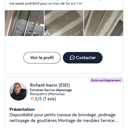
savoir-faire au service de travaux soignés, réalisés dans
me parait prohibitif pour un trou de 1m sur 1 m
le respect des délais et du budget. Qualité Fiabilité
Accompagnement personnalisé Devis gratuit
Intervention rapide
Voir le profil
Contacter
Auto-entrepreneur
Richard Inacio (ESD)
Entretien Service dépannage
Blanquefort (Marnieres)
5/5
(1 avis)
Présentation
Disponibilité pour petits travaux de bricolage, jardinage
nettoyage de gouttières Montage de meubles Services
déchetterie et encombrants avec remorque