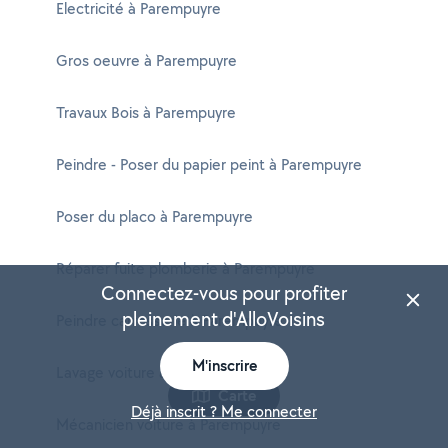
Electricité à Parempuyre
Gros oeuvre à Parempuyre
Travaux Bois à Parempuyre
Peindre - Poser du papier peint à Parempuyre
Poser du placo à Parempuyre
Réparer fuite plomberie à Parempuyre
Connectez-vous pour profiter
pleinement d'AlloVoisins
Peindre carrosserie à Parempuyre
M'inscrire
Lavage voiture à Parempuyre
Carte
Déjà inscrit ? Me connecter
Mécanicien voiture à Parempuyre