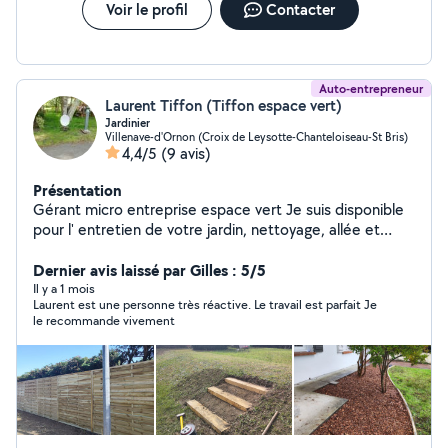
Voir le profil
Contacter
Auto-entrepreneur
Laurent Tiffon (Tiffon espace vert)
Jardinier
Villenave-d'Ornon (Croix de Leysotte-Chanteloiseau-St Bris)
4,4/5
(9 avis)
Présentation
Gérant micro entreprise espace vert Je suis disponible
pour l' entretien de votre jardin, nettoyage, allée et
murette. Taille, petit élagage,tonte,coupé et fend le
bois, possibilité de rangement
Dernier avis laissé par Gilles : 5/5
Il y a 1 mois
Laurent est une personne très réactive. Le travail est parfait Je
le recommande vivement