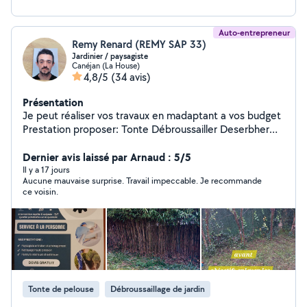
Auto-entrepreneur
Remy Renard (REMY SAP 33)
Jardinier / paysagiste
Canéjan (La House)
4,8/5
(34 avis)
Présentation
Je peut réaliser vos travaux en madaptant a vos budget
Prestation proposer: Tonte Débroussailler Deserbher
Taille d'arbustes/ haie en tout genre Elagage Rognage
Création : Massif Allee Terrasse Autre prestation sur
Dernier avis laissé par Arnaud : 5/5
demande
Il y a 17 jours
Aucune mauvaise surprise. Travail impeccable. Je recommande
ce voisin.
Tonte de pelouse
Débroussaillage de jardin