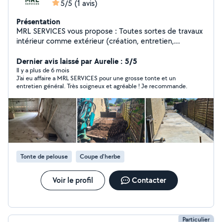
5/5
(1 avis)
Présentation
MRL SERVICES vous propose : Toutes sortes de travaux
intérieur comme extérieur (création, entretien,
rénovation) Création et entretien de vos jardins ( Tonte,
débroussaillage, tailles de vos haies, taille, élagage ou
Dernier avis laissé par Aurelie : 5/5
abatage d'arbres petits ou moyens, terrasse bois ou
Il y a plus de 6 mois
J'ai eu affaire a MRL SERVICES pour une grosse tonte et un
béton ) Nettoyage et entretien de vos terrasses,
entretien général. Très soigneux et agréable ! Je recommande.
façades, toitures . Montage et installation de tout types
de meubles . Devis gratuit par mail ou téléphone .
Tonte de pelouse
Coupe d'herbe
Voir le profil
Contacter
Particulier