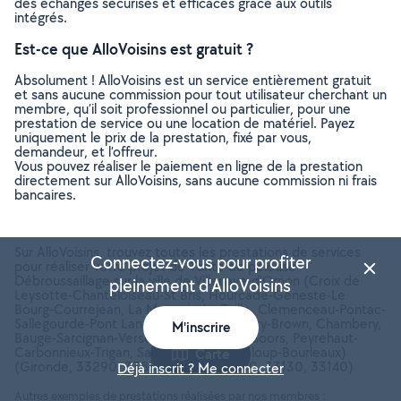
des échanges sécurisés et efficaces grâce aux outils
intégrés.
Est-ce que AlloVoisins est gratuit ?
Absolument ! AlloVoisins est un service entièrement gratuit
et sans aucune commission pour tout utilisateur cherchant un
membre, qu’il soit professionnel ou particulier, pour une
prestation de service ou une location de matériel. Payez
uniquement le prix de la prestation, fixé par vous,
demandeur, et l’offreur.
Vous pouvez réaliser le paiement en ligne de la prestation
directement sur AlloVoisins, sans aucune commission ni frais
bancaires.
Sur AlloVoisins, trouvez toutes les prestations de services
Connectez-vous pour profiter
pour réaliser votre projet de Tonte de pelouse -
Débroussaillage sur la ville de Villenave-d'Ornon (Croix de
pleinement d'AlloVoisins
Leysotte-Chanteloiseau-St Bris, Hourcade-Geneste-Le
Bourg-Courrejean, La Monnaie-La Taille, Clemenceau-Pontac-
Sallegourde-Pont Langon, Petit Chambery-Brown, Chambery,
M'inscrire
Bauge-Sarcignan-Versein, La He-Barret-Soors, Peyrehaut-
Carbonnieux-Trigan, Saint-Martin-Canteloup-Bourleaux)
Carte
(Gironde, 33290, 33850, 33400, 33170, 33130, 33140)
Déjà inscrit ? Me connecter
Autres exemples de prestations réalisées par nos membres :