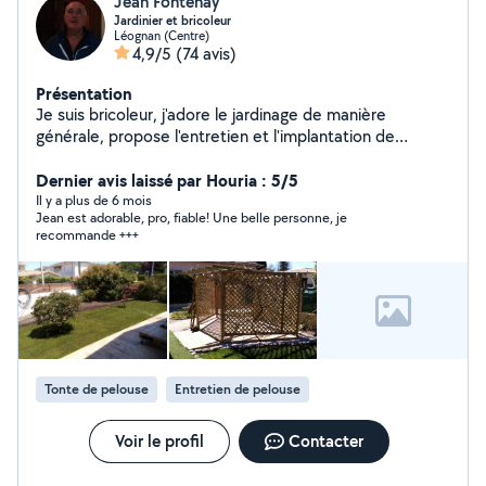
Jean Fontenay
Jardinier et bricoleur
Léognan (Centre)
4,9/5
(74 avis)
Présentation
Je suis bricoleur, j'adore le jardinage de manière
générale, propose l'entretien et l'implantation de
massifs, de pelouse artificielle et naturelle,taille de haies
et élagage. .J'ai 65 ans et retraité, disponible Et vous
Dernier avis laissé par Houria : 5/5
conseille à l'occasion.
Il y a plus de 6 mois
Jean est adorable, pro, fiable! Une belle personne, je
recommande +++
Tonte de pelouse
Entretien de pelouse
Voir le profil
Contacter