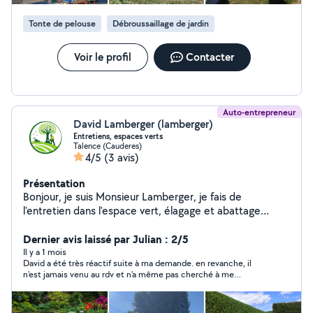
sur un chantier, je m'engage à 100% N'hésitez pas à
consulter mes photos de réalisation et à me contacter
Tonte de pelouse
Débroussaillage de jardin
pour tout besoin. Déplacement conseille et devis
gratuit Nous s'engagent à 100% sur les chantiers
Disponible camion élévateur Prix attractif Au plaisir !!
Voir le profil
Contacter
Auto-entrepreneur
David Lamberger (lamberger)
Entretiens, espaces verts
Talence (Cauderes)
4/5
(3 avis)
Présentation
Bonjour, je suis Monsieur Lamberger, je fais de
l'entretien dans l'espace vert, élagage et abattage
d'arbres taille de haie. taille d'arbustes tente de
pelouse, pose de gazon, déssousage de souche je me
Dernier avis laissé par Julian : 2/5
déplace dans toute la Gironde et bien sûr n'hésitez pas
Il y a 1 mois
David a été très réactif suite à ma demande. en revanche, il
à me contacter pour un diagnostique est un devis 100
n'est jamais venu au rdv et n'a même pas cherché à me
% gratuit.
répondre ou s'excuser de son absence. Je recommande si vous
voulez juste parler à quelqu'un. En revanche, pour une
prestation je vous conseille de voir ailleurs.