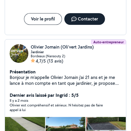
Voir le profil
Contacter
Auto-entrepreneur
Olivier Jomain (Oli’vert Jardins)
Jardinier
Bordeaux (Nansouty 2)
4,7/5
(13 avis)
Présentation
Bonjour je m'appelle Olivier Jomain j'ai 21 ans et je me
lance à mon compte en tant que jardinier, je propose
plusieurs services : Tonte et débroussaillage soigné,
taille de haie propre, petit abattage et évacuations des
Dernier avis laissé par Ingrid : 5/5
déchets verts. disponible rapidement
Il y a 2 mois
Olivier est compréhensif et sérieux. N hésitez pas de faire
appel à lui