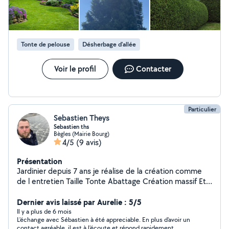
Tonte de pelouse
Désherbage d'allée
Voir le profil
Contacter
Particulier
Sebastien Theys
Sebastien ths
Bègles (Mairie Bourg)
4/5
(9 avis)
Présentation
Jardinier depuis 7 ans je réalise de la création comme
de l entretien Taille Tonte Abattage Création massif Etc
N hésitez pas à venir par message afin d échanger sur
différentes demande
Dernier avis laissé par Aurelie : 5/5
Il y a plus de 6 mois
L'échange avec Sébastien à été appreciable. En plus d'avoir un
contact agréable, il est à l'écoute et répond rapidement.