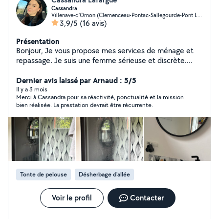
Cassandra
Villenave-d'Ornon (Clemenceau-Pontac-Sallegourde-Pont Langon)
3,9/5
(16 avis)
Présentation
Bonjour, Je vous propose mes services de ménage et
repassage. Je suis une femme sérieuse et discrète.
N'hésitez pas à me contacter pour cibler au mieux vos
Dernier avis laissé par Arnaud : 5/5
besoins. Cassandra
Il y a 3 mois
Merci à Cassandra pour sa réactivité, ponctualité et la mission
bien réalisée. La prestation devrait être récurrente.
Tonte de pelouse
Désherbage d'allée
Voir le profil
Contacter