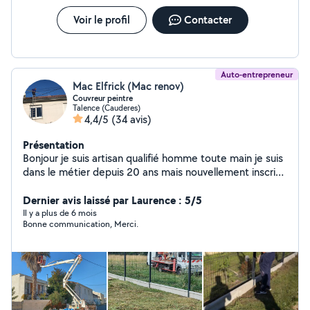
avec sangle - Rouleau à gazon - Brouette Matériel fiable,
prêt à l'emploi. Réponse rapide via AlloVoisin et
Voir le profil
Contacter
téléphone. + D'INFO DANS MES PHOTOS Benjamin De
Pape Jardinier paysagiste
Auto-entrepreneur
Mac Elfrick (Mac renov)
Couvreur peintre
Talence (Cauderes)
4,4/5
(34 avis)
Présentation
Bonjour je suis artisan qualifié homme toute main je suis
dans le métier depuis 20 ans mais nouvellement inscrit
sur AlloVoisins pour développer ma clientèle. J'interviens
essentiellement sur les prestations suivantes
Dernier avis laissé par Laurence : 5/5
Couverture nettoyage traitement toiture Nettoyage
Il y a plus de 6 mois
Bonne communication, Merci.
gouttière Traitement façades Moisissure champignons
rouge Peinture extérieure intérieure Peinture volets
Peinture porte Peinture mur muret Peinture ferronnerie
Je dispose de toutes les assurances nécessaires à mon
activité professionnelle. Je me déplace dans toute la
Gironde et effectue des devis gratuits, une fois engagé