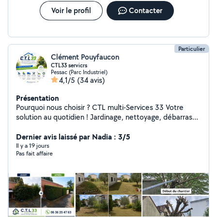
Voir le profil
Contacter
Particulier
Clément Pouyfaucon
CTL33 servicrs
Pessac (Parc Industriel)
4,1/5
(34 avis)
Présentation
Pourquoi nous choisir ? CTL multi-Services 33 Votre
solution au quotidien ! Jardinage, nettoyage, débarras
et petites interventions de bricolage montage de
meuble ; plomberie etc.... Nous sommes là pour vous
Dernier avis laissé par Nadia : 3/5
simplifier la vie avec des services rapides, efficaces et
Il y a 19 jours
Pas fait affaire
adaptés à vos besoins. Travail soigné et professionnel
Matériel fourni Devis gratuit Disponibilité rapide Tarifs
compétitifs Zone d'intervention : Gironde