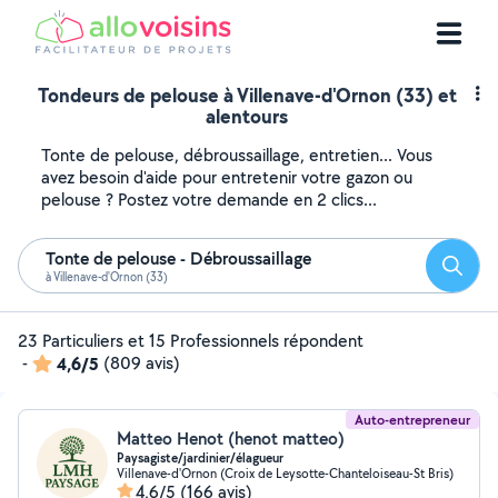
Tondeurs de pelouse à Villenave-d'Ornon (33) et
alentours
Tonte de pelouse, débroussaillage, entretien... Vous
avez besoin d'aide pour entretenir votre gazon ou
pelouse ? Postez votre demande en 2 clics...
Tonte de pelouse - Débroussaillage
Reche
à Villenave-d'Ornon (33)
23 Particuliers et 15 Professionnels répondent
-
4,6/5
(809 avis)
Auto-entrepreneur
Matteo Henot (henot matteo)
Paysagiste/jardinier/élagueur
Villenave-d'Ornon (Croix de Leysotte-Chanteloiseau-St Bris)
4,6/5
(166 avis)