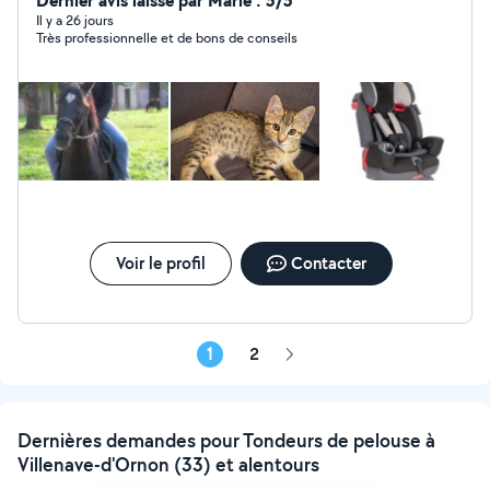
Dernier avis laissé par Marie : 5/5
egalement du montage de meubles car je suis
Il y a 26 jours
Très professionnelle et de bons de conseils
menusière depuis 2000. -Location siège auto et lit
parapluie.
Voir le profil
Contacter
1
2
Page
suivante
Dernières demandes pour Tondeurs de pelouse à
Villenave-d'Ornon (33) et alentours