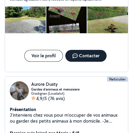
Voir le profil
Contacter
Particulier
Aurore Dusty
Gardes d’animaux et menuisiere
Gradignan (Loustalot)
4,9/5
(76 avis)
Présentation
J'interviens chez vous pour m'occuper de vos animaux
ou garder des petits animaux à mon domicile. -Je
m'occupe de chevaux . J'ai le galop 4 . travailler et
detendre les chevaux a toutes les allures. -Je propose