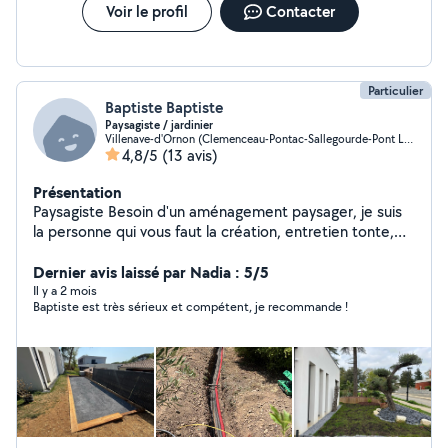
Voir le profil
Contacter
Particulier
Baptiste Baptiste
Paysagiste / jardinier
Villenave-d'Ornon (Clemenceau-Pontac-Sallegourde-Pont Langon)
4,8/5
(13 avis)
Présentation
Paysagiste Besoin d'un aménagement paysager, je suis
la personne qui vous faut la création, entretien tonte,
taille Réalisation de massifs, clôture brise vue plantation,
Dernier avis laissé par Nadia : 5/5
petit bricolage Et surtout l'arrosage automatique
Il y a 2 mois
Baptiste est très sérieux et compétent, je recommande !