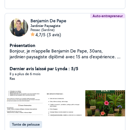
Auto-entrepreneur
Benjamin De Pape
Jardinier Paysagiste
Pessac (Sardine)
4,7/5
(3 avis)
Présentation
Bonjour, je m'appelle Benjamin De Pape, 30ans,
jardinier-paysagiste diplômé avec 15 ans d'expérience. -
Taille, tonte, débroussaillage, désherbage, - Plantation,
création de massifs, - Arrosage Automatique. - Petits
Dernier avis laissé par Lynda : 5/5
élagages - Conseils personnalisés. Équipé, sérieux,
Il y a plus de 6 mois
Ras
passionné. Premier diagnostic gratuit Porte ouverte
dans ma petite jardinerie tout les mercredi Intervention
du lundi au samedi. + D'INFO DANS MES PHOTOS ️ Je
propose aussi la location d'outils pour vos travaux: ️ -
Perforateur à percussion Hilti - Perforateur à percussion
Dexter - Disqueuse AEG - Scie circulaire Dexter - Scie
sauteuse Bosch - Taille-haies filaire McAllister - Mini
taille-haie pour Art-topiaire Bosch à batterie -
Tonte de pelouse
Compresseur Mecafer 27L 8 Bar - Diable (250 kg max)