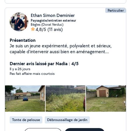
Particulier
Ethan Simon Deminier
Paysagiste/entretien exterieur
Bègles (Dorat Verduc)
4,8/5
(11 avis)
Présentation
Je suis un jeune expérimenté, polyvalent et sérieux,
capable d'intervenir aussi bien en aménagement
paysager qu'en nettoyage extérieur. J'effectue la remise
en état et le réaménagement de terrasses et piscines,
Dernier avis laissé par Nadia : 4/5
tout en proposant des travaux d'élagage et d'entretien
Il y a 26 jours
Pas fait affaire mais courtois
des arbres. Motivé, efficace et soigneux, je m'adapte
aux besoins de chaque client pour offrir un résultat
propre, esthétique et durable.
Tonte de pelouse
Débroussaillage de jardin