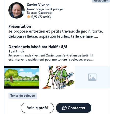
Particulier
Xavier Vivona
Travaux de jardin et potager
Talence (Cauderes)
5/5
(5 avis)
Présentation
Je propose entretien et petits travaux de jardin, tonte,
débroussailleuse, aspiration feuilles, taille de haie ,
élagage, massifs, Karcher etc.. mais aussi travaux de
potager.
Dernier avis laissé par Hakif : 5/5
Il y a 3 mois
Je recommande vivement Xavier pour l’entretien de jardin ! Il
est intervenu rapidement pour me tondre la pelouse, avec
beaucoup de sérieux et d’efficacité. Le travail est propre,
soigné, et réalisé avec un vrai souci du détail. En plus d’être
très professionnel, Xavier est quelqu’un de sympathique et
agréable, ce qui rend les échanges simples et efficaces. Sa
qualité de travail m’a convaincu, au point de lui confier
désormais l’entretien de mon jardin deux fois par mois. Vous
pouvez faire appel à lui en toute confiance !
Tonte de pelouse
Voir le profil
Contacter