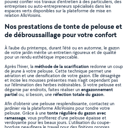
pouvez confier vos travaux d’entretien à des particuliers, des
entreprises ou auto-entrepreneurs spécialisés dans les
espaces verts disponibles sur la plateforme de mise en
relation AlloVoisins.
Nos prestations de tonte de pelouse et
de débroussaillage pour votre confort
À l’aube du printemps, durant l’été ou en automne, le gazon
de votre jardin mérite un entretien rigoureux et de qualité
pour un rendu esthétique impeccable.
méthode de la scarification
Après l’hiver, la
redonne un coup
de jeune à votre pelouse. Cette technique permet une
aération et une densification de votre gazon. Elle désagrège
et incise les mousses présentes mais n’agit cependant pas
sur l’élimination des herbes indésirables. Si votre pelouse est
engazonnement
dégarnie par endroits, faites réaliser un
partiel
réfection totale du gazon
ou, si besoin, une
.
Afin d’obtenir une pelouse resplendissante, contactez un
jardinier via la plateforme AlloVoisins pour tondre votre
tonte régulière du gazon avec
pelouse. Grâce à une
ramassage
, vous profiterez d’une pelouse épaisse et
verdoyante pour les beaux jours. L’utilisation du coupe-
bordure peaufinera le travail pour des finitions propres.