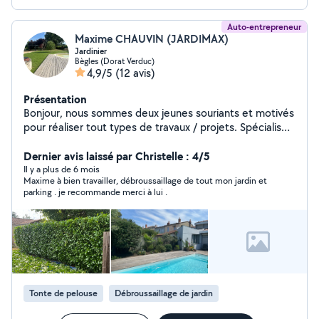
Auto-entrepreneur
Maxime CHAUVIN (JARDIMAX)
Jardinier
Bègles (Dorat Verduc)
4,9/5
(12 avis)
Présentation
Bonjour, nous sommes deux jeunes souriants et motivés
pour réaliser tout types de travaux / projets. Spécialisé
dans l'entretien des espaces verts et jardin : - taille de
haie - tonte - débroussaillage - petit élagage - création
Dernier avis laissé par Christelle : 4/5
potager / massif / parterre - petit entretien piscine -
Il y a plus de 6 mois
Maxime à bien travailler, débroussaillage de tout mon jardin et
débarrassage des déchets verts - création clôture Nous
parking . je recommande merci à lui .
serons ravis de vous aider à réaliser vos projets. À
bientôt !
Tonte de pelouse
Débroussaillage de jardin