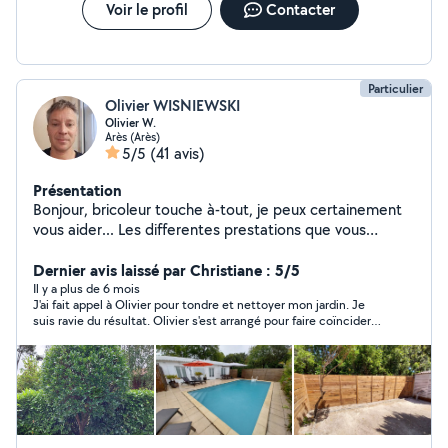
Voir le profil
Contacter
Particulier
Olivier WISNIEWSKI
Olivier W.
Arès (Arès)
5/5
(41 avis)
Présentation
Bonjour, bricoleur touche à-tout, je peux certainement
vous aider... Les differentes prestations que vous
voudrez bien me confier me conforteront dans mon
choix de créer sous peu une structure multi services de
Dernier avis laissé par Christiane : 5/5
proximité sur le nord bassin. Au plaisir de vous rendre
Il y a plus de 6 mois
J'ai fait appel à Olivier pour tondre et nettoyer mon jardin. Je
service, Olivier
suis ravie du résultat. Olivier s'est arrangé pour faire coïncider
nos disponibilités. Il est fiable et son travail est très soigné.