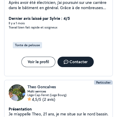
Après avoir été électricien, j'ai poursuivi sur une carrière
dans le bâtiment en général. Grâce à de nombreuses
expériences en tant que moniteur d'escalade je me suis
investi dans le jardinage et surtout l'élagage que
Dernier avis laissé par Sylvie : 4/5
j'affectionne particulièrement. Je suis donc à votre
Il y a 1 mois
Travail bien fait rapide et soigneux
disposition pour tous vos travaux. Au plaisir wally
Tonte de pelouse
Voir le profil
Contacter
Particulier
Theo Goncalves
Multi services
Lège-Cap-Ferret (Lege Bourg)
4,5/5
(2 avis)
Présentation
Je m'appelle Theo, 21 ans, je me situe sur le nord bassin.