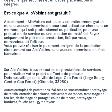
des échanges sécurisés et efficaces grâce aux outils
intégrés.
Est-ce que AlloVoisins est gratuit ?
Absolument ! AlloVoisins est un service entièrement gratuit
et sans aucune commission pour tout utilisateur cherchant un
membre, qu’il soit professionnel ou particulier, pour une
prestation de service ou une location de matériel. Payez
uniquement le prix de la prestation, fixé par vous,
demandeur, et l’offreur.
Vous pouvez réaliser le paiement en ligne de la prestation
directement sur AlloVoisins, sans aucune commission ni frais
bancaires.
Sur AlloVoisins, trouvez toutes les prestations de services
pour réaliser votre projet de Tonte de pelouse -
Débroussaillage sur la ville de Lège-Cap-Ferret (Lege Bourg,
Centre Cap Ferret) (Gironde, 33950)
Autres exemples de prestations réalisées par nos membres : nettoyage
de terrain, entretien de pelouse, enlevement de ronces, ramassage de
feuilles, désherbage de potager, coupe de ronces, nettoyage de
bordures, fauchage au gyrobroyeur, ..