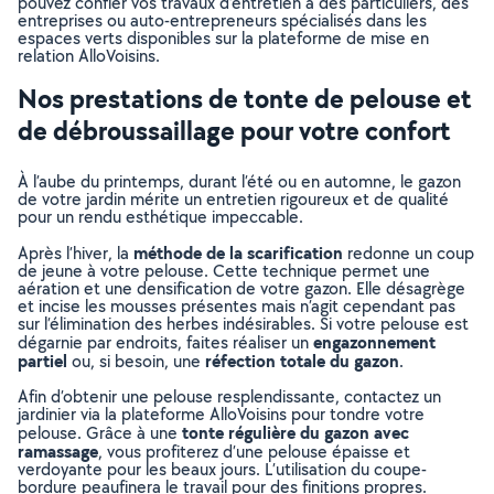
pouvez confier vos travaux d’entretien à des particuliers, des
entreprises ou auto-entrepreneurs spécialisés dans les
espaces verts disponibles sur la plateforme de mise en
relation AlloVoisins.
Nos prestations de tonte de pelouse et
de débroussaillage pour votre confort
À l’aube du printemps, durant l’été ou en automne, le gazon
de votre jardin mérite un entretien rigoureux et de qualité
pour un rendu esthétique impeccable.
méthode de la scarification
Après l’hiver, la
redonne un coup
de jeune à votre pelouse. Cette technique permet une
aération et une densification de votre gazon. Elle désagrège
et incise les mousses présentes mais n’agit cependant pas
sur l’élimination des herbes indésirables. Si votre pelouse est
engazonnement
dégarnie par endroits, faites réaliser un
partiel
réfection totale du gazon
ou, si besoin, une
.
Afin d’obtenir une pelouse resplendissante, contactez un
jardinier via la plateforme AlloVoisins pour tondre votre
tonte régulière du gazon avec
pelouse. Grâce à une
ramassage
, vous profiterez d’une pelouse épaisse et
verdoyante pour les beaux jours. L’utilisation du coupe-
bordure peaufinera le travail pour des finitions propres.