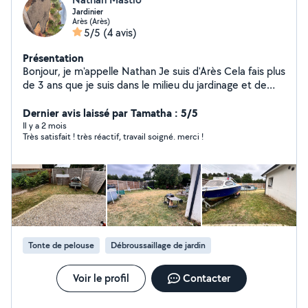
Jardinier
Arès (Arès)
5/5
(4 avis)
Présentation
Bonjour, je m'appelle Nathan Je suis d'Arès Cela fais plus
de 3 ans que je suis dans le milieu du jardinage et de
l'aménagement paysager. Je suis disponible à votre
disposition et très motivé pour entretenir et faire des
Dernier avis laissé par Tamatha : 5/5
aménagements pour améliorer vos jardins ! -Tailles -
Il y a 2 mois
Très satisfait ! très réactif, travail soigné. merci !
Tonte -Désherbage -Plantation -Ramassage -Pavage -
Dallage -Maçonnerie N'hésitez pas à me contacter !
Tonte de pelouse
Débroussaillage de jardin
Voir le profil
Contacter