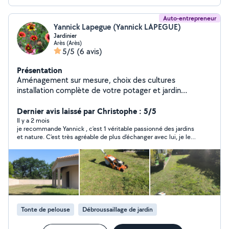
Auto-entrepreneur
Yannick Lapegue (Yannick LAPEGUE)
Jardinier
Arès (Arès)
5/5
(6 avis)
Présentation
Aménagement sur mesure, choix des cultures
installation complète de votre potager et jardin
d'ornement et contrat d'entretien . Suivi régulier,
désherbage conseil d'expert pour tout votre jardin.
Dernier avis laissé par Christophe : 5/5
Nettoyage de terrasse et clôture.
Il y a 2 mois
je recommande Yannick , c’est 1 véritable passionné des jardins
et nature. C’est très agréable de plus d’échanger avec lui, je le
recommande sans problème
Tonte de pelouse
Débroussaillage de jardin