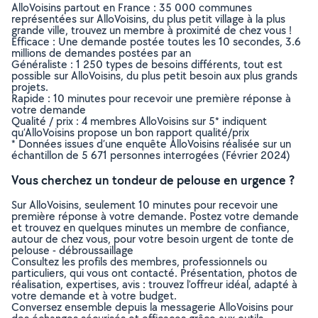
AlloVoisins partout en France : 35 000 communes
représentées sur AlloVoisins, du plus petit village à la plus
grande ville, trouvez un membre à proximité de chez vous !
Efficace : Une demande postée toutes les 10 secondes, 3.6
millions de demandes postées par an
Généraliste : 1 250 types de besoins différents, tout est
possible sur AlloVoisins, du plus petit besoin aux plus grands
projets.
Rapide : 10 minutes pour recevoir une première réponse à
votre demande
Qualité / prix : 4 membres AlloVoisins sur 5* indiquent
qu’AlloVoisins propose un bon rapport qualité/prix
* Données issues d’une enquête AlloVoisins réalisée sur un
échantillon de 5 671 personnes interrogées (Février 2024)
Vous cherchez un tondeur de pelouse en urgence ?
Sur AlloVoisins, seulement 10 minutes pour recevoir une
première réponse à votre demande. Postez votre demande
et trouvez en quelques minutes un membre de confiance,
autour de chez vous, pour votre besoin urgent de tonte de
pelouse - débroussaillage
Consultez les profils des membres, professionnels ou
particuliers, qui vous ont contacté. Présentation, photos de
réalisation, expertises, avis : trouvez l'offreur idéal, adapté à
votre demande et à votre budget.
Conversez ensemble depuis la messagerie AlloVoisins pour