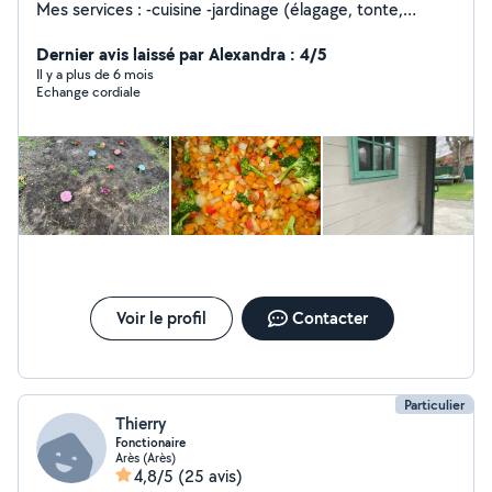
Mes services : -cuisine -jardinage (élagage, tonte,
jardinage) -babysitting -petit chantier -peinture
Dernier avis laissé par Alexandra : 4/5
Il y a plus de 6 mois
Echange cordiale
Voir le profil
Contacter
Particulier
Thierry
Fonctionaire
Arès (Arès)
4,8/5
(25 avis)