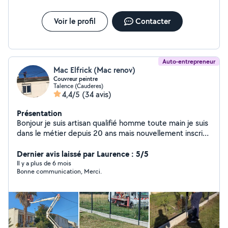
Voir le profil
Contacter
Auto-entrepreneur
Mac Elfrick (Mac renov)
Couvreur peintre
Talence (Cauderes)
4,4/5
(34 avis)
Présentation
Bonjour je suis artisan qualifié homme toute main je suis
dans le métier depuis 20 ans mais nouvellement inscrit
sur AlloVoisins pour développer ma clientèle. J'interviens
essentiellement sur les prestations suivantes
Dernier avis laissé par Laurence : 5/5
Couverture nettoyage traitement toiture Nettoyage
Il y a plus de 6 mois
Bonne communication, Merci.
gouttière Traitement façades Moisissure champignons
rouge Peinture extérieure intérieure Peinture volets
Peinture porte Peinture mur muret Peinture ferronnerie
Je dispose de toutes les assurances nécessaires à mon
activité professionnelle. Je me déplace dans toute la
Gironde et effectue des devis gratuits, une fois engagé