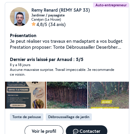
Auto-entrepreneur
Remy Renard (REMY SAP 33)
Jardinier / paysagiste
Canéjan (La House)
4,8/5
(34 avis)
Présentation
Je peut réaliser vos travaux en madaptant a vos budget
Prestation proposer: Tonte Débroussailler Deserbher
Taille d'arbustes/ haie en tout genre Elagage Rognage
Création : Massif Allee Terrasse Autre prestation sur
Dernier avis laissé par Arnaud : 5/5
demande
Il y a 18 jours
Aucune mauvaise surprise. Travail impeccable. Je recommande
ce voisin.
Tonte de pelouse
Débroussaillage de jardin
Voir le profil
Contacter