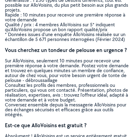
Généraliste : 1 250 types de besoins différents, tout est
possible sur AlloVoisins, du plus petit besoin aux plus grands
projets.
Rapide : 10 minutes pour recevoir une première réponse à
votre demande
Qualité / prix : 4 membres AlloVoisins sur 5* indiquent
qu’AlloVoisins propose un bon rapport qualité/prix
* Données issues d’une enquête AlloVoisins réalisée sur un
échantillon de 5 671 personnes interrogées (Février 2024)
Vous cherchez un tondeur de pelouse en urgence ?
Sur AlloVoisins, seulement 10 minutes pour recevoir une
première réponse à votre demande. Postez votre demande
et trouvez en quelques minutes un membre de confiance,
autour de chez vous, pour votre besoin urgent de tonte de
pelouse - débroussaillage
Consultez les profils des membres, professionnels ou
particuliers, qui vous ont contacté. Présentation, photos de
réalisation, expertises, avis : trouvez l'offreur idéal, adapté à
votre demande et à votre budget.
Conversez ensemble depuis la messagerie AlloVoisins pour
des échanges sécurisés et efficaces grâce aux outils
intégrés.
Est-ce que AlloVoisins est gratuit ?
Absolument ! AlloVoisins est un service entièrement gratuit