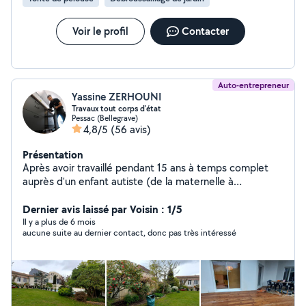
Voir le profil
Contacter
Auto-entrepreneur
Yassine ZERHOUNI
Travaux tout corps d'état
Pessac (Bellegrave)
4,8/5
(56 avis)
Présentation
Après avoir travaillé pendant 15 ans à temps complet
auprès d'un enfant autiste (de la maternelle à
l'université) j'ai entrepris une reconversion Je suis
passionné, perfectionniste, et sérieux!! Je dispose de
Dernier avis laissé par Voisin : 1/5
tout les outils nécessaires pour effectuer vos petits et
Il y a plus de 6 mois
aucune suite au dernier contact, donc pas très intéressé
gros travaux. Je peux aider et partager avec vous mon
savoir-faire en : -Peinture -Pose de cuisines -Plomberie -
Revêtement de sol -Terasses -Pergola -Agencement sur
mesure -Jardinage -Montage de meubles -
Déménagement -Mécanique automobile etc Je reste à
votre disposition pour tout renseignements et/ou