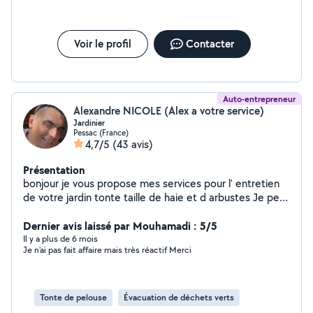
Voir le profil
Contacter
Auto-entrepreneur
Alexandre NICOLE (Alex a votre service)
Jardinier
Pessac (France)
4,7/5
(43 avis)
Présentation
bonjour je vous propose mes services pour l' entretien
de votre jardin tonte taille de haie et d arbustes Je peux
aussi évacuer vos encombrants pour vous simplifier la
tâche
Dernier avis laissé par Mouhamadi : 5/5
Il y a plus de 6 mois
Je n’ai pas fait affaire mais très réactif Merci
Tonte de pelouse
Évacuation de déchets verts