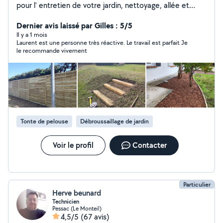
pour l' entretien de votre jardin, nettoyage, allée et
murette. Taille, petit élagage,tonte,coupé et fend le
bois, possibilité de rangement
Dernier avis laissé par Gilles : 5/5
Il y a 1 mois
Laurent est une personne très réactive. Le travail est parfait Je
le recommande vivement
Tonte de pelouse
Débroussaillage de jardin
Voir le profil
Contacter
Particulier
Herve beunard
Technicien
Pessac (Le Monteil)
4,5/5
(67 avis)