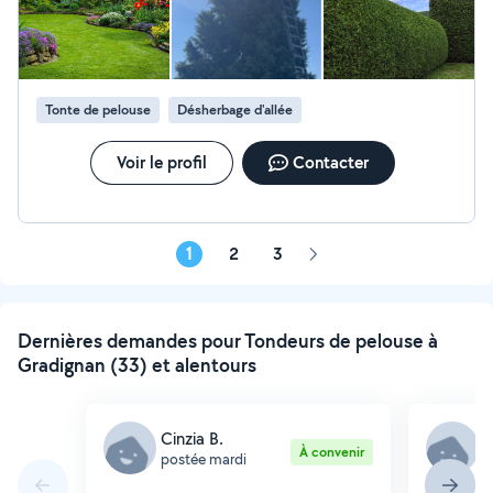
prestation je vous conseille de voir ailleurs.
Tonte de pelouse
Désherbage d'allée
Voir le profil
Contacter
1
2
3
Page
suivante
Dernières demandes pour Tondeurs de pelouse à
Gradignan (33) et alentours
Cinzia B.
A
À convenir
postée mardi
p