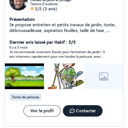
Travaux de jardin et potager
Talence (Cauderes)
5/5
(5 avis)
Présentation
Je propose entretien et petits travaux de jardin, tonte,
débroussailleuse, aspiration feuilles, taille de haie ,
élagage, massifs, Karcher etc.. mais aussi travaux de
potager.
Dernier avis laissé par Hakif : 5/5
Il y a 3 mois
Je recommande vivement Xavier pour l’entretien de jardin ! Il
est intervenu rapidement pour me tondre la pelouse, avec
beaucoup de sérieux et d’efficacité. Le travail est propre,
soigné, et réalisé avec un vrai souci du détail. En plus d’être
très professionnel, Xavier est quelqu’un de sympathique et
agréable, ce qui rend les échanges simples et efficaces. Sa
qualité de travail m’a convaincu, au point de lui confier
désormais l’entretien de mon jardin deux fois par mois. Vous
pouvez faire appel à lui en toute confiance !
Tonte de pelouse
Voir le profil
Contacter