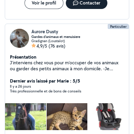
Voir le profil
Contacter
Particulier
Aurore Dusty
Gardes d’animaux et menuisiere
Gradignan (Loustalot)
4,9/5
(76 avis)
Présentation
J'interviens chez vous pour m'occuper de vos animaux
ou garder des petits animaux à mon domicile. -Je
m'occupe de chevaux . J'ai le galop 4 . travailler et
detendre les chevaux a toutes les allures. -Je propose
Dernier avis laissé par Marie : 5/5
egalement du montage de meubles car je suis
Il y a 26 jours
Très professionnelle et de bons de conseils
menusière depuis 2000. -Location siège auto et lit
parapluie.