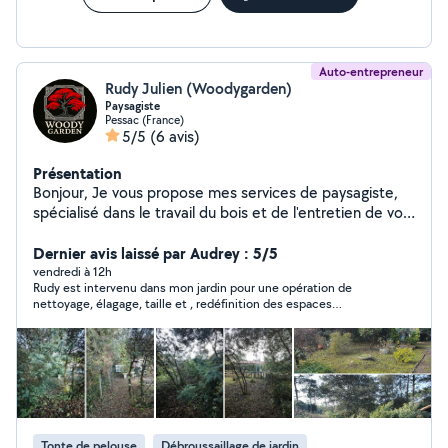
Auto-entrepreneur
Rudy Julien (Woodygarden)
Paysagiste
Pessac (France)
5/5
(6 avis)
Présentation
Bonjour, Je vous propose mes services de paysagiste,
spécialisé dans le travail du bois et de l'entretien de vos
jardins tout au long de l'année. Fort de 15 ans
d'expérience, je saurai répondre a vos attentes
Dernier avis laissé par Audrey : 5/5
vendredi à 12h
Rudy est intervenu dans mon jardin pour une opération de
nettoyage, élagage, taille et , redéfinition des espaces
végétaux. Il s’est toujours montré très réactif lors de nos
échanges, fiable et très ponctuel. Il possède l’outillage adapté
aux travaux qui étaient prévus, il est sympathique très à
l’écoute et de bon conseil. le résultat est tout à fait conforme à
ce que je souhaitais. Son tarif est tout à fait conforme au prix
du marché. Je le recommande et referai appel à lui sans
hésiter.
Tonte de pelouse
Débroussaillage de jardin