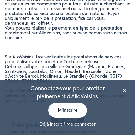
et sans aucune commission pour tout utilisateur cherchant un
membre, qu’il soit professionnel ou particulier, pour une
prestation de service ou une location de matériel. Payez
uniquement le prix de la prestation, fixé par vous,
demandeur, et l’offreur.
Vous pouvez réaliser le paiement en ligne de la prestation
directement sur AlloVoisins, sans aucune commission ni frais
bancaires.
Sur AlloVoisins, trouvez toutes les prestations de services
pour réaliser votre projet de Tonte de pelouse -
Débroussaillage sur la ville de Gradignan (Malartic, Brannes,
Saint-Gery, Loustalot, Ornon, Naudet, Beausoleil, Zone
d'Activite Bersol, Moulineau, Le Brandier) (Gironde, 33170,
33600, 33610, 33850)
Connectez-vous pour profiter
Autres exemples de prestations réalisées par nos membres :
pleinement d'AlloVoisins
enlevement de ronces, ramassage de feuilles, désherbage de potager,
nettoyage de bordures, ..
M'inscrire
Carte
Déjà inscrit ? Me connecter
Villes proches
Ayant le plus de résultats, dans le même département