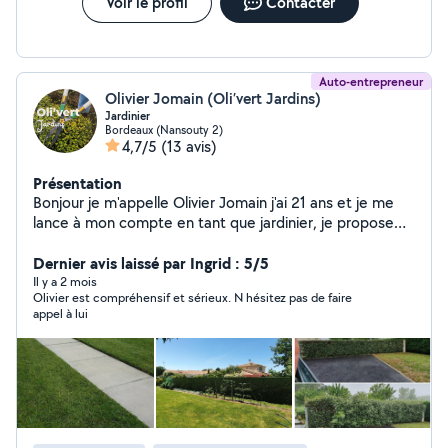
Voir le profil
Contacter
Auto-entrepreneur
Olivier Jomain (Oli’vert Jardins)
Jardinier
Bordeaux (Nansouty 2)
4,7/5
(13 avis)
Présentation
Bonjour je m'appelle Olivier Jomain j'ai 21 ans et je me
lance à mon compte en tant que jardinier, je propose
plusieurs services : Tonte et débroussaillage soigné,
taille de haie propre, petit abattage et évacuations des
Dernier avis laissé par Ingrid : 5/5
déchets verts. disponible rapidement
Il y a 2 mois
Olivier est compréhensif et sérieux. N hésitez pas de faire
appel à lui