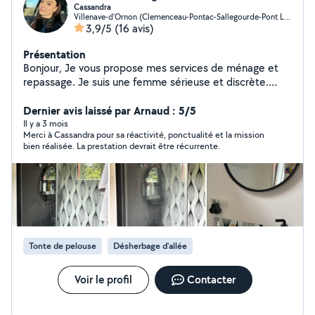
Cassandra
Villenave-d'Ornon (Clemenceau-Pontac-Sallegourde-Pont Langon)
3,9/5
(16 avis)
Présentation
Bonjour, Je vous propose mes services de ménage et
repassage. Je suis une femme sérieuse et discrète.
N'hésitez pas à me contacter pour cibler au mieux vos
Dernier avis laissé par Arnaud : 5/5
besoins. Cassandra
Il y a 3 mois
Merci à Cassandra pour sa réactivité, ponctualité et la mission
bien réalisée. La prestation devrait être récurrente.
Tonte de pelouse
Désherbage d'allée
Voir le profil
Contacter