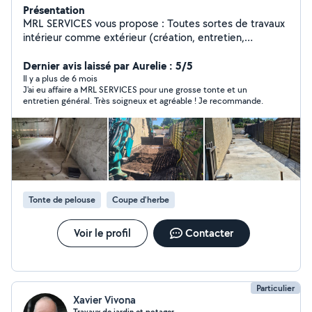
Présentation
MRL SERVICES vous propose : Toutes sortes de travaux
intérieur comme extérieur (création, entretien,
rénovation) Création et entretien de vos jardins ( Tonte,
débroussaillage, tailles de vos haies, taille, élagage ou
Dernier avis laissé par Aurelie : 5/5
abatage d'arbres petits ou moyens, terrasse bois ou
Il y a plus de 6 mois
J'ai eu affaire a MRL SERVICES pour une grosse tonte et un
béton ) Nettoyage et entretien de vos terrasses,
entretien général. Très soigneux et agréable ! Je recommande.
façades, toitures . Montage et installation de tout types
de meubles . Devis gratuit par mail ou téléphone .
Tonte de pelouse
Coupe d'herbe
Voir le profil
Contacter
Particulier
Xavier Vivona