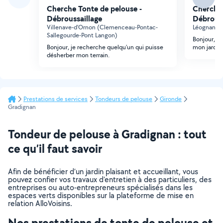
Cherche Tonte de pelouse -
Cherche 
Débroussaillage
Débrouss
Villenave-d'Ornon (Clemenceau-Pontac-
Léognan (
Sallegourde-Pont Langon)
Bonjour, j
Bonjour, je recherche quelqu'un qui puisse
mon jardin 
désherber mon terrain.
Prestations de services
Tondeurs de pelouse
Gironde
Gradignan
Tondeur de pelouse à Gradignan : tout
ce qu’il faut savoir
Afin de bénéficier d’un jardin plaisant et accueillant, vous
pouvez confier vos travaux d’entretien à des particuliers, des
entreprises ou auto-entrepreneurs spécialisés dans les
espaces verts disponibles sur la plateforme de mise en
relation AlloVoisins.
Nos prestations de tonte de pelouse et