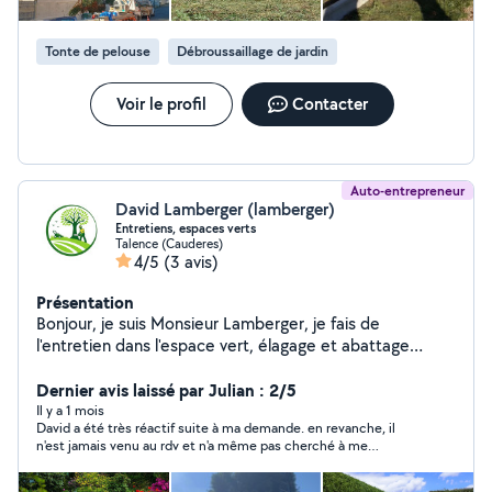
sur un chantier, je m'engage à 100% N'hésitez pas à
consulter mes photos de réalisation et à me contacter
Tonte de pelouse
Débroussaillage de jardin
pour tout besoin. Déplacement conseille et devis
gratuit Nous s'engagent à 100% sur les chantiers
Disponible camion élévateur Prix attractif Au plaisir !!
Voir le profil
Contacter
Auto-entrepreneur
David Lamberger (lamberger)
Entretiens, espaces verts
Talence (Cauderes)
4/5
(3 avis)
Présentation
Bonjour, je suis Monsieur Lamberger, je fais de
l'entretien dans l'espace vert, élagage et abattage
d'arbres taille de haie. taille d'arbustes tente de
pelouse, pose de gazon, déssousage de souche je me
Dernier avis laissé par Julian : 2/5
déplace dans toute la Gironde et bien sûr n'hésitez pas
Il y a 1 mois
David a été très réactif suite à ma demande. en revanche, il
à me contacter pour un diagnostique est un devis 100
n'est jamais venu au rdv et n'a même pas cherché à me
% gratuit.
répondre ou s'excuser de son absence. Je recommande si vous
voulez juste parler à quelqu'un. En revanche, pour une