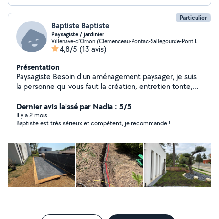
Particulier
Baptiste Baptiste
Paysagiste / jardinier
Villenave-d'Ornon (Clemenceau-Pontac-Sallegourde-Pont Langon)
4,8/5
(13 avis)
Présentation
Paysagiste Besoin d'un aménagement paysager, je suis
la personne qui vous faut la création, entretien tonte,
taille Réalisation de massifs, clôture brise vue plantation,
Dernier avis laissé par Nadia : 5/5
petit bricolage Et surtout l'arrosage automatique
Il y a 2 mois
Baptiste est très sérieux et compétent, je recommande !