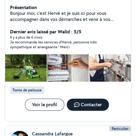
Présentation
Bonjour moi, c'est Hervé et je suis ici pour vous
accompagner dans vos démarches et venir à vos
besoins en petits travaux , montage de meubles je suis
également électricien de métier. Bien cordialement aux
Dernier avis laissé par Walid : 5/5
plaisirs de faire des choses pour vous
Il y a plus de 6 mois
Je recommande les services d’Hervé, personne très
sympathique et arrangeante ! Merci
Tonte de pelouse
Voir le profil
Contacter
Particulier
Cassandra Lafargue