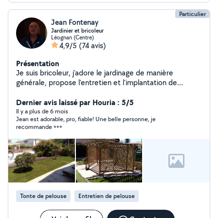
Particulier
Jean Fontenay
Jardinier et bricoleur
Léognan (Centre)
4,9/5
(74 avis)
Présentation
Je suis bricoleur, j'adore le jardinage de manière
générale, propose l'entretien et l'implantation de
massifs, de pelouse artificielle et naturelle,taille de haies
et élagage. .J'ai 65 ans et retraité, disponible Et vous
Dernier avis laissé par Houria : 5/5
conseille à l'occasion.
Il y a plus de 6 mois
Jean est adorable, pro, fiable! Une belle personne, je
recommande +++
Tonte de pelouse
Entretien de pelouse