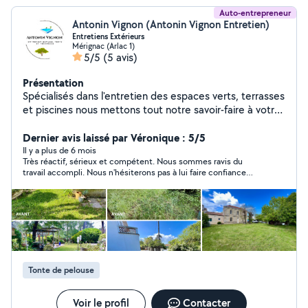
Auto-entrepreneur
Antonin Vignon (Antonin Vignon Entretien)
Entretiens Extérieurs
Mérignac (Arlac 1)
5/5
(5 avis)
Présentation
Spécialisés dans l'entretien des espaces verts, terrasses
et piscines nous mettons tout notre savoir-faire à votre
service pour : Terrasses : Entretien terrasse bois,
dépoussiérage, lavage haute pression, traitement des
Dernier avis laissé par Véronique : 5/5
matériaux (bois, pierre, etc.). Jardins : Tonte de
Il y a plus de 6 mois
Très réactif, sérieux et compétent. Nous sommes ravis du
pelouse, taille de haies, désherbage, débroussaillage,
travail accompli. Nous n'hésiterons pas à lui faire confiance
embellissement paysager, aménagement de jardin,
pour une nouvelle prestation. Je recommande vivement !
petit élagage. Que ce soit pour un entretien régulier ou
ponctuel, je m'adapterai à vos besoins pour que votre
extérieur reste propre, sécurisé et agréable en toute
saison.
Tonte de pelouse
Voir le profil
Contacter