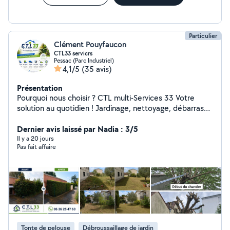
Particulier
Clément Pouyfaucon
CTL33 servicrs
Pessac (Parc Industriel)
4,1/5
(35 avis)
Présentation
Pourquoi nous choisir ? CTL multi-Services 33 Votre
solution au quotidien ! Jardinage, nettoyage, débarras
et petites interventions de bricolage montage de
meuble ; plomberie etc.... Nous sommes là pour vous
Dernier avis laissé par Nadia : 3/5
simplifier la vie avec des services rapides, efficaces et
Il y a 20 jours
Pas fait affaire
adaptés à vos besoins. Travail soigné et professionnel
Matériel fourni Devis gratuit Disponibilité rapide Tarifs
compétitifs Zone d'intervention : Gironde
Tonte de pelouse
Débroussaillage de jardin