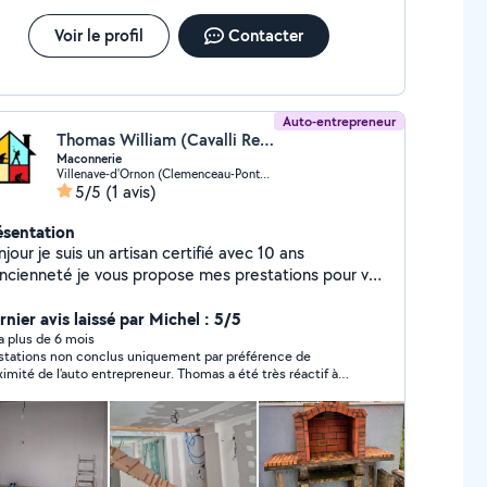
Voir le profil
Contacter
Auto-entrepreneur
Thomas William (Cavalli Renovation)
Maconnerie
Villenave-d'Ornon (Clemenceau-Pontac-Sallegourde-Pont Langon)
5/5
(1 avis)
ésentation
jour je suis un artisan certifié avec 10 ans
ancienneté je vous propose mes prestations pour vos
avaux dans le bâtiment merci cordialement.
rnier avis laissé par Michel : 5/5
y a plus de 6 mois
stations non conclus uniquement par préférence de
ximité de l’auto entrepreneur. Thomas a été très réactif à
demande. Échanges cordiaux. Respectueux. Ne pas hésiter
 solliciter