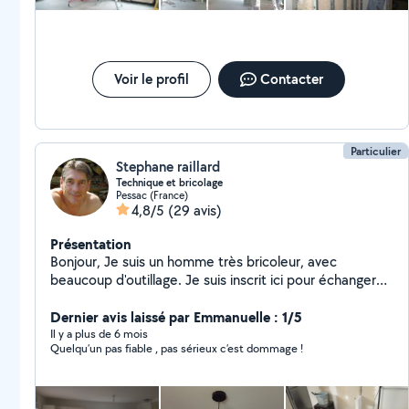
installation, rénovation Pose de parquet stratifié, cloué,
collé Couverture et toiture : nettoyage, rénovation,
remaniement. Menuiserie : pose portes, fenetre, baies
vitrées, véranda. Démolition et évacuation (camion,
mini-pelle, marteau piqueur, nacelles, échafaudage).
Voir le profil
Contacter
Plomberie et sanitaire : installation de salles de bains,
chaudières, ballons d'eau, cumulus, wc Suivant le travail,
nous disposons d'une rc/décénnale
Particulier
Stephane raillard
Technique et bricolage
Pessac (France)
4,8/5
(29 avis)
Présentation
Bonjour, Je suis un homme très bricoleur, avec
beaucoup d'outillage. Je suis inscrit ici pour échanger
des services, louer du materiel, voir donner des
conseils de construction. Je m'y connaît aussi sur
Dernier avis laissé par Emmanuelle : 1/5
l'entretien et la réparation des véhicules.
Il y a plus de 6 mois
Quelqu’un pas fiable , pas sérieux c’est dommage !