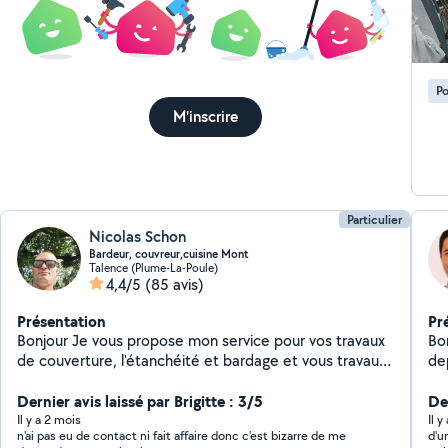
Po
M'inscrire
Particulier
Nicolas Schon
Bardeur, couvreur,cuisine Mont
Talence (Plume-La-Poule)
4,4/5
(85 avis)
Présentation
Pr
Bonjour Je vous propose mon service pour vos travaux
Bonjour Je m'appell
de couverture, l'étanchéité et bardage et vous travaux
de
de bricolage j'ai plus de 10ans d'expérience. Montage
de cuisine et meuble Livraison Courageux, sens du
Dernier avis laissé par Brigitte : 3/5
Der
travail,ponctuel Courtois et arrangent Devis gratuit
Il y a 2 mois
Il 
n'ai pas eu de contact ni fait affaire donc c'est bizarre de me
d'u
déplacement gratuit Conseil A bientôt