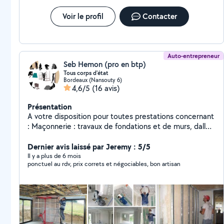
Voir le profil
Contacter
Auto-entrepreneur
Seb Hemon (pro en btp)
Tous corps d'état
Bordeaux (Nansouty 6)
4,6/5
(16 avis)
Présentation
A votre disposition pour toutes prestations concernant
: Maçonnerie : travaux de fondations et de murs, dalle,
chape, rénovation façade, Carrelage/faience : pose et
rénovation. Plâtrerie : pose placo, bandes, faux
Dernier avis laissé par Jeremy : 5/5
plafonds, finitions soignées, Peinture : services de
Il y a plus de 6 mois
ponctuel au rdv, prix correts et négociables, bon artisan
peinture intérieure et extérieure. Charpente et
dépannage : intervention rapide et efficace.
Ravalement de façade, enduit, crépi, pose bardage,
pose bois en façade Revêtements de sol et mur :
parquet, faience, carrelage, peinture, toile de verre,
papier peint Terrasses en bois composite : conception,