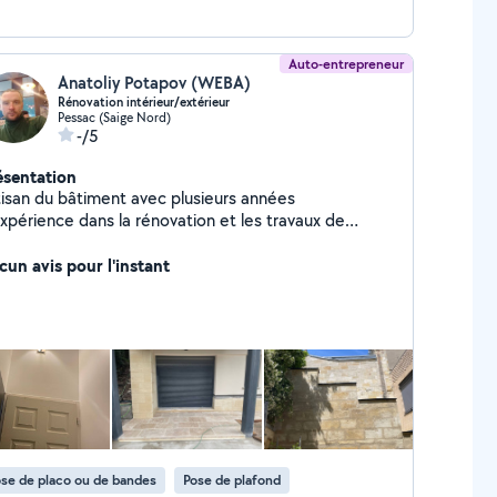
Auto-entrepreneur
Anatoliy Potapov (WEBA)
Rénovation intérieur/extérieur
Pessac (Saige Nord)
-/5
ésentation
tisan du bâtiment avec plusieurs années
expérience dans la rénovation et les travaux de
 des travaux de plâtrerie, enduits,
inture intérieure et extérieure, pose de carrelage et
cun avis pour l'instant
parquet stratifié, habillage et nettoyage de pierre
turelle, maçonnerie et rénovation de façades.
accorde une grande importance à la qualité des
itions : murs parfaitement lisses, angles précis, joints
guliers, découpes soignées et chantier propre.
aque projet est réalisé avec sérieux, dans le respect
délais et des attentes du client. Devis gratuit,
placement rapide à Bordeaux et dans toute la
tropole.
se de placo ou de bandes
Pose de plafond