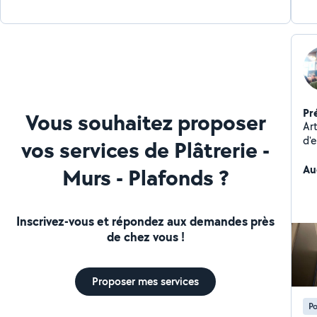
fermés !!! BRAVO ET UN GRAND MERCI TAREK !!!
Pr
Vous souhaitez proposer
Ar
d'
vos services de Plâtrerie -
finition. Je réalise
pe
Au
Murs - Plafonds ?
de 
na
J'
Inscrivez-vous et répondez aux demandes près
fin
de chez vous !
ré
Ch
des 
Proposer mes services
dé
mé
Po