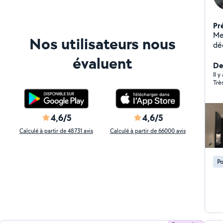
Pr
Men
Nos utilisateurs nous
dé
toutes m
évaluent
pr
Der
- D
Il 
Trè
pl
l'
éle
soi
4,6/5
4,6/5
Éc
Calculé à partir de 48731 avis
Calculé à partir de 66000 avis
but, B
ME
bi
Po
êt
cu
Pl
de volet