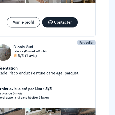
Voir le profil
Contacter
Particulier
Dionis Guri
Talence (Plume-La-Poule)
5/5
(1 avis)
ésentation
çade Placo enduit Peinture.carrelage. parquet
nier avis laissé par Lisa : 5/5
y a plus de 6 mois
erai appel à lui sans hésiter à l’avenir.