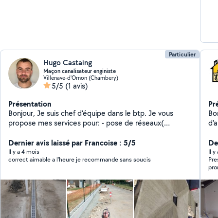
Particulier
Hugo Castaing
Maçon canalisateur enginiste
Villenave-d'Ornon (Chambery)
5/5
(1 avis)
Présentation
Pr
Bonjour, Je suis chef d'équipe dans le btp. Je vous
Bon
propose mes services pour: - pose de réseaux(
d'
Assainissement, eau pluviales et gaines tpc, eau
tr
potable...) - terrassement ( conduite d'engin ) -
Dernier avis laissé par Francoise : 5/5
De
peinture - création ou réfection de terrasse bois - petit
Il y a 4 mois
Il 
correct aimable a l'heure je recommande sans soucis
Pre
travaux( pause de tableaux, montage de meubles...)
pro
N'hésitez pas à me faire des demandes en privé j'y
ma 
répondrais avec plaisir.
à le