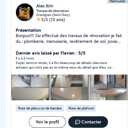
Particulier
Alex Kim
Travaux de rénovation
Gradignan (Saint-Gery)
5/5
(13 avis)
Présentation
Bonjour!!! J'ai effectué des travaux de rénovation je fait
du : plomberie, menuiserie, revêtement de sol, pose
de cloisons et de plafonds, pose de carrelage,
peinture, électricité domestique, montage de
Dernier avis laissé par Flavien : 5/5
meubles, installation de cuisines...
Il y a 2 mois
Super service rendu, il a fini beaucoup de détails d’anciens
artisans qui n’ont pas eu le même sens du détail que Alex, ce
gars est professionnel et sympathique Je recommande !
Pose de placo ou de bandes
Pose de plafond
Voir le profil
Contacter