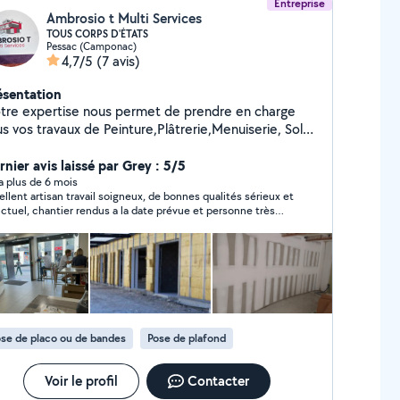
Entreprise
Ambrosio t Multi Services
TOUS CORPS D'ÉTATS
Pessac (Camponac)
4,7/5
(7 avis)
ésentation
tre expertise nous permet de prendre en charge
s vos travaux de Peinture,Plâtrerie,Menuiserie, Sols
r, Carrelages, Sol souple et Agencement, en Neuf et
novation
nier avis laissé par Grey : 5/5
y a plus de 6 mois
ellent artisan travail soigneux, de bonnes qualités sérieux et
ctuel, chantier rendus a la date prévue et personne très
ert au dialogue rigole bien. je recommande vivement ! !
se de placo ou de bandes
Pose de plafond
Voir le profil
Contacter