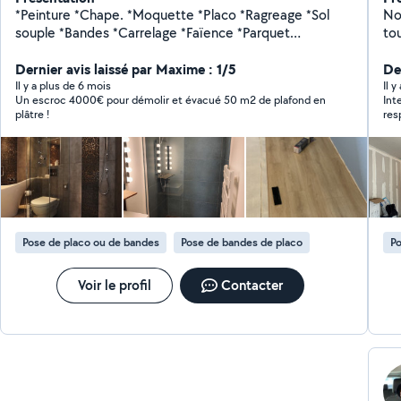
*Peinture *Chape. *Moquette *Placo *Ragreage *Sol
No
souple *Bandes *Carrelage *Faïence *Parquet
tou
*Travertins *Margelles
et 
Dernier avis laissé par Maxime : 1/5
PL
Der
se
Il y a plus de 6 mois
Il y
Un escroc 4000€ pour démolir et évacué 50 m2 de plafond en
Int
tou
plâtre !
res
et a
d'
pr
au
tou
po
Ag
Pose de placo ou de bandes
Pose de bandes de placo
Po
tr
ex
in
Voir le profil
Contacter
MM
per
pr