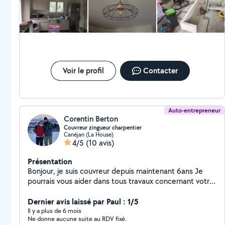
Voir le profil
Contacter
Auto-entrepreneur
Corentin Berton
Couvreur zingueur charpentier
Canéjan (La House)
4/5
(10 avis)
Présentation
Bonjour, je suis couvreur depuis maintenant 6ans Je
pourrais vous aider dans tous travaux concernant votre
toiture (tuiles, zinc, bac acier, gouttière, PVC,
charpente, velux, terasse etc) Je peux également vous
Dernier avis laissé par Paul : 1/5
dépanner dans diverses travaux (a voir ensemble selon
Il y a plus de 6 mois
Ne donne aucune suite au RDV fixé.
mes compétences) Ma société s'appelle CZBC si