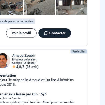
se de placo ou de bandes
Voir le profil
Contacter
Particulier
Arnaud Zoubir
Bricoleur polyvalent
Canéjan (La House)
4,8/5
(16 avis)
ésentation
e Arnaud et j'utilise AlloVoisins
puis 2018.
nier avis laissé par Cin : 5/5
y a plus de 6 mois
ne bonne aide et travail très bien. Merci pour mon meuble