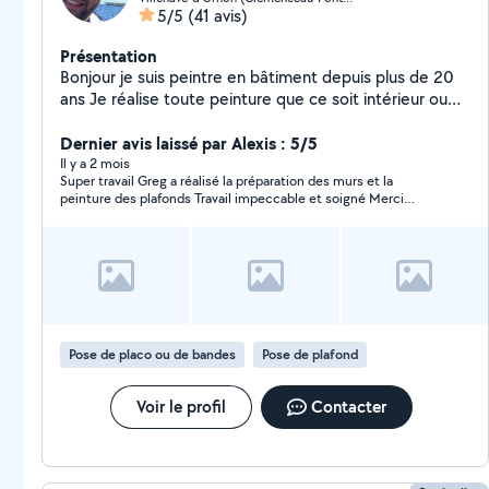
5/5
(41 avis)
Présentation
Bonjour je suis peintre en bâtiment depuis plus de 20
ans Je réalise toute peinture que ce soit intérieur ou
extérieur Pose de revêtement mural ( tapisserie et
toile de verre) pose de parquet(stratifié ou pvc) Pose
Dernier avis laissé par Alexis : 5/5
de lino et du vitrage
Il y a 2 mois
Super travail Greg a réalisé la préparation des murs et la
peinture des plafonds Travail impeccable et soigné Merci
beaucoup
Pose de placo ou de bandes
Pose de plafond
Voir le profil
Contacter