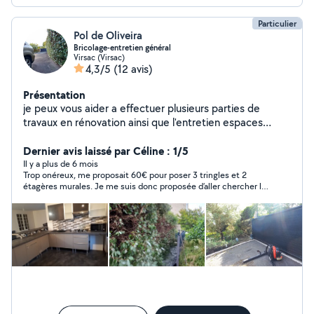
Particulier
Pol de Oliveira
Bricolage-entretien général
Virsac (Virsac)
4,3/5
(12 avis)
Présentation
je peux vous aider a effectuer plusieurs parties de
travaux en rénovation ainsi que l'entretien espaces
verts, nettoyage haute pression, débouchage
canalisations. N'hesitez pas à faire appel à mes services
Dernier avis laissé par Céline : 1/5
. À très bientôt
Il y a plus de 6 mois
Trop onéreux, me proposait 60€ pour poser 3 tringles et 2
étagères murales. Je me suis donc proposée d’aller chercher le
matériel et ai demandé un nouveau prix et là bizarrement ces
messieurs dames ne pouvaient plus venir alors qu’on avait
convenu 14h et qu’il n’était que 13h. Je ne vous souhaite pas
d’être une femme seule, honteux le prix qu’on vous propose
pour 3 pauvres tringles.