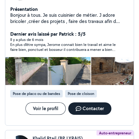
Présentation
Bonjour à tous. Je suis cuisinier de métier. J adore
bricoler ,créer des projets , faire des travaux afin d
améliorer une pièce ou en créer. Je suis consciencieux
,sérieux. L 'on peut me faire confiance. N hésitez pas à
Dernier avis laissé par Patrick : 5/5
m appeler pour toutes questions. Merci à tous.
Il y a plus de 6 mois
En plus d'être sympa, Jerome connait bien le travail et aime le
faire bien, ponctuel et bosseur il contribuera a mener a bien
vos projets de renovation Patrick
Pose de placo ou de bandes
Pose de cloison
Voir le profil
Contacter
Auto-entrepreneur
Khalid Rtail (BP LYRAIS)