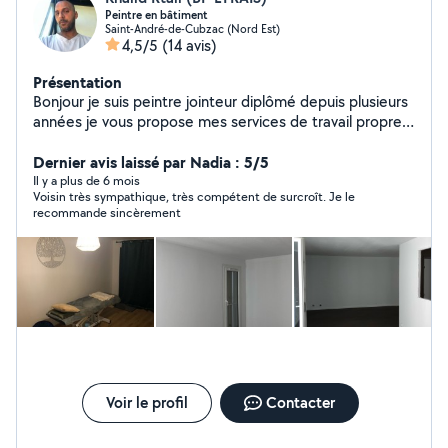
Peintre en bâtiment
Saint-André-de-Cubzac (Nord Est)
4,5/5
(14 avis)
Présentation
Bonjour je suis peintre jointeur diplômé depuis plusieurs
années je vous propose mes services de travail propre
et soigné et abordable pour plus de renseignements n
hésiter pas à me contacter pour plus de
Dernier avis laissé par Nadia : 5/5
renseignements merci cordialement
Il y a plus de 6 mois
Voisin très sympathique, très compétent de surcroît. Je le
recommande sincèrement
Voir le profil
Contacter