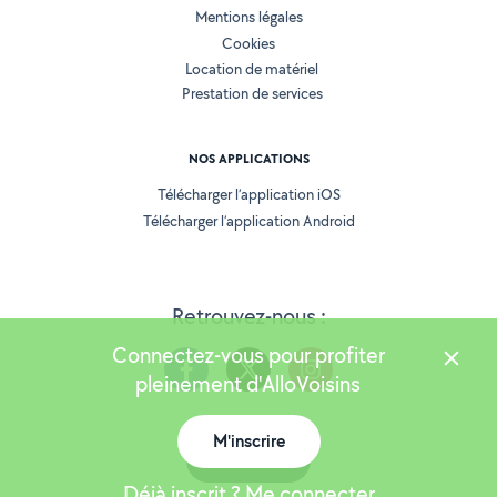
Mentions légales
Cookies
Location de matériel
Prestation de services
NOS APPLICATIONS
Télécharger l’application iOS
Télécharger l’application Android
Retrouvez-nous :
Connectez-vous pour profiter
pleinement d'AlloVoisins
M'inscrire
Version 25.6.0
Carte
Déjà inscrit ? Me connecter