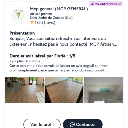
Auto-entrepreneur
Mcp general (MCP GENERAL)
Artisan peintre
Saint-André-de-Cubzac (Sud)
1/5
(1 avis)
Présentation
Bonjour, Vous souhaitez rafraîchir vos Intérieurs ou
Extérieur , n'hésitez pas à nous contacté. MCP Artisan
Peintre Nous seront à votre écoute pour vous établir un
devis détaillé. N'hésitez pas à visitez notre page
Dernier avis laissé par Florie : 1/5
Facebook. Devis gratuit Intérieur / Extérieur Dégâts des
Il y a plus de 6 mois
Cette personne c'est permis de laisser un avis négatif sur mon
eaux Sol souple / parquet flottant Rénovation parquet
profil simplement parce que je n'ai pas répondu à sa proposition
massif Ravalement de façade Peinture Décoration
en moins d'une heure ! (pour info c'est moi qui faisait une
NEUF ou RÉNO Travail soignée et livrée dans les délais
demande d'aide...) Je ne vois pas ce qu'il peut y avoir de
requis. RC + Assurance décennale
professionnel dans cette attitude!!! C'est honteux !
Voir le profil
Contacter