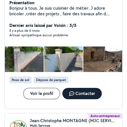
Présentation
Bonjour à tous. Je suis cuisinier de métier. J adore
bricoler ,créer des projets , faire des travaux afin d
améliorer une pièce ou en créer. Je suis consciencieux
,sérieux. L 'on peut me faire confiance. N hésitez pas à
Dernier avis laissé par Voisin : 5/5
m appeler pour toutes questions. Merci à tous.
Il y a plus de 6 mois
Artisan sympathique aucun problème
Pose de sol
Dépose de parquet
Voir le profil
Contacter
Auto-entrepreneur
Jean-Christophe MONTAGNE (MJC SERVICES)
Multi Services