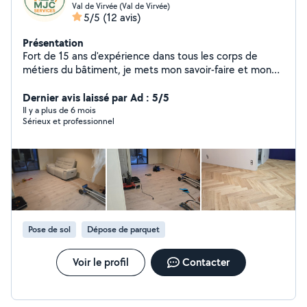
Val de Virvée (Val de Virvée)
5/5
(12 avis)
Présentation
Fort de 15 ans d'expérience dans tous les corps de
métiers du bâtiment, je mets mon savoir-faire et mon
expertise à votre service avec MJC Services. Je suis
votre partenaire de confiance pour tous vos petits
Dernier avis laissé par Ad : 5/5
travaux d'intérieurs comme la pose de parquets, de
Il y a plus de 6 mois
Sérieux et professionnel
carrelage, de cloisons, montage de meubles réalisation
petite électricité etc. Côté extérieur: terrassement,
maçonnerie, tonte de pelouse, nettoyage toiture et
terrasses. J'interviens en Gironde, Sud Charente et Sud
Charente-Maritime pour réaliser vos projets avec
qualité, rigueur et respect des délais. Ma polyvalence et
mon engagement sont la garantie d'un résultat à la
hauteur de vos attentes.
Pose de sol
Dépose de parquet
Voir le profil
Contacter