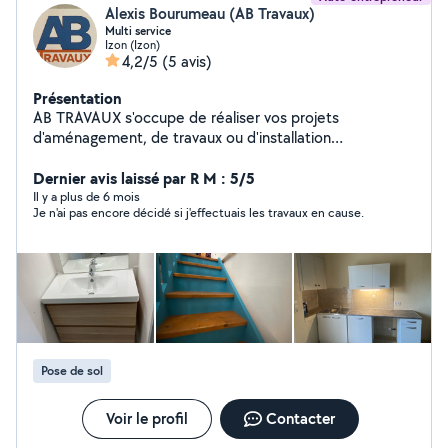
Alexis Bourumeau (AB Travaux)
Multi service
Izon (Izon)
4,2/5
(5 avis)
Présentation
AB TRAVAUX s'occupe de réaliser vos projets
d'aménagement, de travaux ou d'installation
d'équipements dans la région de Bordeaux et si besoin
dans toute la France! De couler des dalles de béton, à
Dernier avis laissé par R M : 5/5
installer une cuisine équipée, en passant par la
Il y a plus de 6 mois
Je n'ai pas encore décidé si j'effectuais les travaux en cause.
rénovation ou le terrassement.
Pose de sol
Voir le profil
Contacter