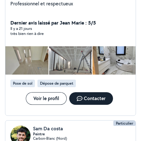
Professionnel et respectueux
Dernier avis laissé par Jean Marie : 5/5
Il y a 21 jours
très bien rien à dire
Pose de sol
Dépose de parquet
Voir le profil
Contacter
Particulier
Sam Da costa
Peintre
Carbon-Blanc (Nord)