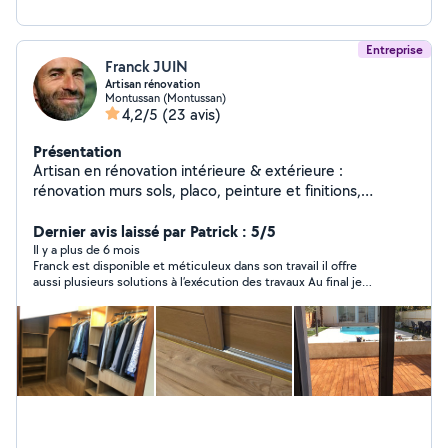
Entreprise
Franck JUIN
Artisan rénovation
Montussan (Montussan)
4,2/5
(23 avis)
Présentation
Artisan en rénovation intérieure & extérieure :
rénovation murs sols, placo, peinture et finitions,
restauration de parquet ancien, pose de parquets
neufs, réalisation de cuisines, sdb, pièces entières,
Dernier avis laissé par Patrick : 5/5
maisons et appartements entiers.
Il y a plus de 6 mois
Franck est disponible et méticuleux dans son travail il offre
aussi plusieurs solutions à l’exécution des travaux Au final je
suis satisfait du résultat