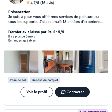
4,7/5
(16 avis)
Présentation
Je suis là pour vous offrir mes services de peinture sur
tous les supports. J'ai accumulé 15 années d'expérience
dans les travaux de peinture en rénovation et dans le
neuf. Je m'engage à respecter votre intérieur et je fais
Dernier avis laissé par Paul : 5/5
un travail de grande qualité. N'hésitez pas à me
Il y a plus de 6 mois
Échanges agréables
contacter. Les devis sont offerts gratuitement et
rapides! NOS PRESTATIONS Peintre décorateur Peintre
d'intérieur Peinture d'appartement Peinture murale
Peinture intérieure, Peinture extérieure Peinture à effet
Revêtements décoratifs de murs Peinture
d'appartement Enduit à la chaux Peinture de façade
Peinture de volets
Pose de sol
Dépose de parquet
Voir le profil
Contacter
Auto-entrepreneur