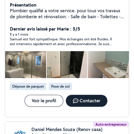
Présentation
Plombier qualifié a votre service. pour tous vos travaux
de plomberie et rénovation: - Salle de bain - Toilettes -
Installation de cumulus - Création et rénovation de
circuit d'arrivée et d'évacuation d'eau sanitaire (en
Dernier avis laissé par Marie : 5/5
cuivre, PER, PVC) - Recherche et réparation de fuite. -
Il y a 1 mois
Samuel est fort sympathique. Nos échanges ont été fluides. Il
Devis gratuit.
est intervenu rapidement et avec professionnalisme. Je suis
très satisfaite de sa prestation et du tarif. Je referai appel à lui
c'est sûr. J'ai déjà d'autres projets. Je le recommande
volontiers.
Dépose de parquet
Pose de sol
Voir le profil
Contacter
Auto-entrepreneur
Daniel Mendes Souza (Renov casa)