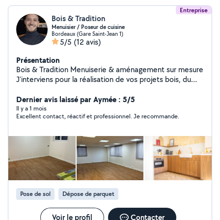
Entreprise
Bois & Tradition
Menuisier / Poseur de cuisine
Bordeaux (Gare Saint-Jean 1)
5/5
(12 avis)
Présentation
Bois & Tradition Menuiserie & aménagement sur mesure
J'interviens pour la réalisation de vos projets bois, du
plus simple au plus exigeant : Cuisines modernes et
fonctionnelles Parquets massifs, contrecollés, stratifiés
Dernier avis laissé par Aymée : 5/5
et Vinyles Terrasses bois sur mesure Agencement et
Il y a 1 mois
Excellent contact, réactif et professionnel. Je recommande.
menuiserie intérieure Chaque projet est réalisé avec
soin, précision et sens du détail, dans le respect des
matériaux et des finitions. Un seul objectif : un rendu
propre, durable et esthétique Contactez-moi pour
échanger sur votre projet. Clément.
Pose de sol
Dépose de parquet
Voir le profil
Contacter