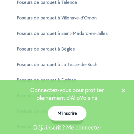
Poseurs de parquet à Talence
Poseurs de parquet à Villenave-d'Ornon
Poseurs de parquet à Saint-Médard-en-Jalles
Poseurs de parquet à Bègles
Poseurs de parquet à La Teste-de-Buch
Poseurs de parquet à Eysines
Connectez-vous pour profiter
Poseurs de parquet à Gujan-Mestras
pleinement d'AlloVoisins
Poseurs de parquet à Gradignan
M'inscrire
Carte
Poseurs de parquet à Libourne
Déjà inscrit ? Me connecter