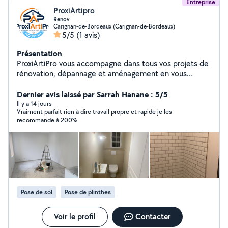
Entreprise
ProxiArtipro
Renov
Carignan-de-Bordeaux (Carignan-de-Bordeaux)
5/5
(1 avis)
Présentation
ProxiArtiPro vous accompagne dans tous vos projets de
rénovation, dépannage et aménagement en vous
mettant en relation avec des artisans qualifiés et
assurés. Nos partenaires interviennent rapidement pour
Dernier avis laissé par Sarrah Hanane : 5/5
tous types de travaux : plomberie, électricité, peinture,
Il y a 14 jours
Vraiment parfait rien à dire travail propre et rapide je les
climatisation, maçonnerie, menuiserie, carrelage, placo,
recommande à 200%
couverture, entretien et bien plus encore. Devis gratuit
Intervention rapide Travail soigné Artisans sélectionnés
et assurés Suivi de votre chantier jusqu'à sa réalisation
Confiez-nous votre projet, nous trouvons l'artisan
adapté à vos besoins au meilleur rapport qualité/prix
Pose de sol
Pose de plinthes
Voir le profil
Contacter