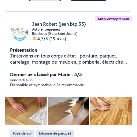
Auto-entrepreneur
Jean Robert (jean btp 33)
Auto entrepreneur
Bordeaux (Gare Saint-Jean 5)
4,7/5
(19 avis)
Présentation
J'interviens en tous corps d'état : peinture, parquet,
carrelage, montage de meubles, plomberie, électricité,
cloisons, enduits, dépose et montage total de cuisines
et SDB. Je suis réactif, compétitif, et efficace. -
Dernier avis laissé par Marie : 5/5
couverture, toiture, nettoyage, rénovation - menuiserie -
vendredi à 8h
Disponible et sympathique Je recommande
Démolition, évacuation - Maçonnerie - Carrelage -
Platerie... - Peinture...peintre - charpente, pose toiture,
dépannage bachage - Ravalement...façadier - Pose de
revêtement sol et mûr - Création salle de bain ancienne,
moderne ou tendance - Terrasse en bois composite -
Pose parquet Nos garanties : QUALITÉ et RESPECT.
Tous nos travaux sont couverts par une garantie
décennale Je possède une nacelle d'une hauteur de
Pose de sol
Dépose de parquet
18m pour tous vos projets en toute sécurité bien sûr