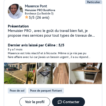
Particulier
Maxence Pont
Menuisier PRO BoisNova
Bordeaux (La Bastide 5)
5/5
(26 avis)
Présentation
Menuisier PRO , avec le goût du travail bien fait, je
propose mes services pour tout types de travaux de
menuiserie. (Agencements, Meubles; placards; cuisines;
fenêtres, portes; parquets, terrasse, bardages Mais
Dernier avis laissé par Céline : 5/5
aussi autres installation type (hotte, plaques de cuisson,
Il y a 1 mois
Maxence est très réactif et à l’écoute. Même si je n’ai pas pu
éclairage, garde corps, fixations quelconque)j'en oublie
faire affaire avec lui car j’avais un besoin urgent , il a su répondre
sûrement. N'hésitez pas à me demander j'ai aussi une
rapidement et a essayé de trouver une solution
formation électrotechnique et des notions en
mécanique. Au plaisir de faire affaire ensemble Si votre
demande est dans une autre catégorie que menuiserie
l'application m'empêche de répondre.
Pose de sol
Pose de parquet flottant
Voir le profil
Contacter