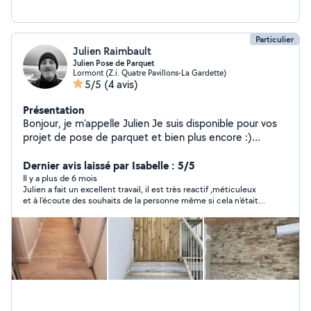
Particulier
Julien Raimbault
Julien Pose de Parquet
Lormont (Z.i. Quatre Pavillons-La Gardette)
5/5
(4 avis)
Présentation
Bonjour, je m'appelle Julien Je suis disponible pour vos
projet de pose de parquet et bien plus encore :)
Services proposés : Pose de parquet Prises de mesures
Assemblage et fixation des caissons de cuisine
Dernier avis laissé par Isabelle : 5/5
Découpe et pose de plan de travail Installation évier et
Il y a plus de 6 mois
Julien a fait un excellent travail, il est très reactif ,méticuleux
plomberie Pose de crédence Installation de
et à l'écoute des souhaits de la personne même si cela n'était
l'électroménager Branchement et installation électrique
pas prévu
Changement prise ou luminaire Installation de robinets
pour salle de bain et cuisine Je m'engage à fournir un
travail sérieux, propre, soigné et de qualité. N'hésitez
pas à me contacter pour votre projet