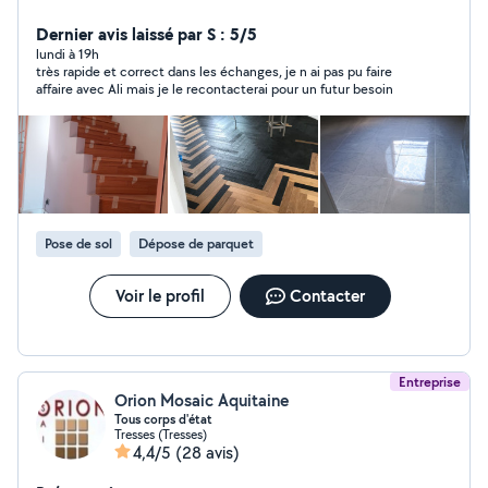
luminaires, tringles à rideaux ou petites réparations, Bien
cordialement
Dernier avis laissé par S : 5/5
lundi à 19h
très rapide et correct dans les échanges, je n ai pas pu faire
affaire avec Ali mais je le recontacterai pour un futur besoin
Pose de sol
Dépose de parquet
Voir le profil
Contacter
Entreprise
Orion Mosaic Aquitaine
Tous corps d'état
Tresses (Tresses)
4,4/5
(28 avis)