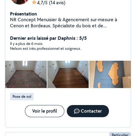
4,7/5
(14 avis)
Présentation
NR Concept Menuisier & Agencement sur-mesure à
Cenon et Bordeaux. Spécialiste du bois et de
l'aménagement intérieur, je vous accompagne dans tous
vos projets de menuiserie sur la métropole bordelaise.
Dernier avis laissé par Daphnis : 5/5
Création de bibliothèques sur-mesure, claustras bois ou
Il y a plus de 6 mois
Nelson est très professionnel et soigneux.
agencement de dressings : j'allie esthétique et finitions
soignées pour transformer votre intérieur,Pose de
parquets. Basé à Cenon, je me déplace rapidement
pour étudier vos besoins et vous proposer des solutions
personnalisées. Travail propre, respect des délais et
passion du métier. Contactez-moi pour un devis gratuit !
Pose de sol
Voir le profil
Contacter
Particulier