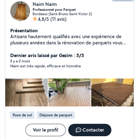
Naim Naim
Professionnel pour Parquet
Bordeaux (Saint-Bruno-Saint-Victor 2)
4,8/5
(11 avis)
Présentation
Artisans hautement qualifiés avec une expérience de
plusieurs années dans la rénovation de parquets vous
proposent leurs services Pose de parquet Ponçage
Vitrification Réparation Teinte Pose Escalier Peinture
Dernier avis laissé par Gezim : 5/5
Tapisserie Devis gratuit Déplacement dans toute la
Il y a 2 mois
Naim est très rapide, efficace et honnête
France Satisfait ou remboursé Travail propre et sérieux
Toutes ces machines seront nécessaires pour un bon
ponçage homogène et sans rayures Nb : suis spécialisé
que dans la rénovation de parquets
Pose de sol
Dépose de parquet
Voir le profil
Contacter