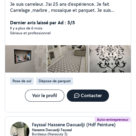
Je suis carreleur. J'ai 25 ans d'expérience. Je fait
Carrelage ,marbre , mosaïque et parquet. Je suis
sérieux et ponctuel. N'hésitez pas à me contacter.
Merci.
Dernier avis laissé par Ad : 5/5
Il y a plus de 6 mois
Sérieux et professionnel
Pose de sol
Dépose de parquet
Voir le profil
Contacter
Auto-entrepreneur
Fayssal Hassene Daouadji (Hdf Peinture)
Hassene Daouadji Fayssal
Bordeaux (Nansouty 5)