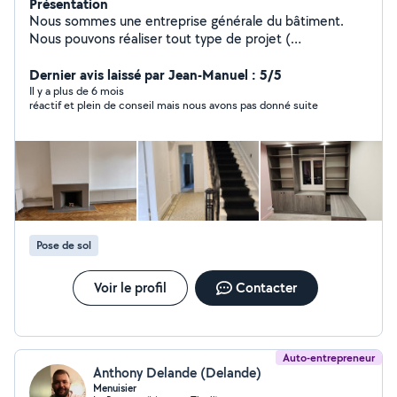
Présentation
Nous sommes une entreprise générale du bâtiment.
Nous pouvons réaliser tout type de projet (
construction, extension, rénovation...). ,Nous seront à
même de réaliser tous vos travaux dans des délais
Dernier avis laissé par Jean-Manuel : 5/5
garantis.
Il y a plus de 6 mois
réactif et plein de conseil mais nous avons pas donné suite
Pose de sol
Voir le profil
Contacter
Auto-entrepreneur
Anthony Delande (Delande)
Menuisier