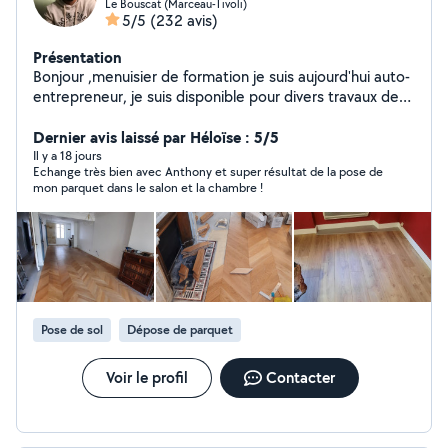
Le Bouscat (Marceau-Tivoli)
5/5
(232 avis)
Présentation
Bonjour ,menuisier de formation je suis aujourd'hui auto-
entrepreneur, je suis disponible pour divers travaux de
menuiserie, pose de tout type de parquet, montage de
meuble,fabrication sur mesure, pose de pallissade,
Dernier avis laissé par Héloïse : 5/5
terrasse,abri de jardin,rénovation fabrication de volet
Il y a 18 jours
Echange très bien avec Anthony et super résultat de la pose de
ect....
mon parquet dans le salon et la chambre !
Pose de sol
Dépose de parquet
Voir le profil
Contacter