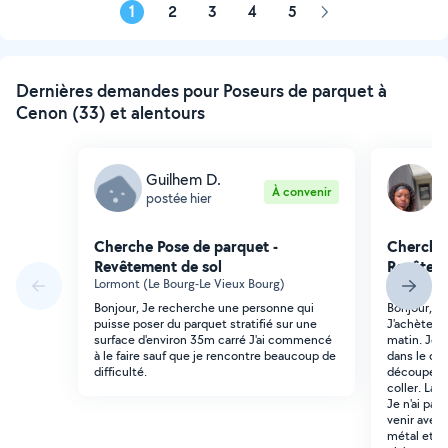
1
2
3
4
5
Page
suivante
Dernières demandes pour Poseurs de parquet à
Cenon (33) et alentours
Guilhem D.
F
À convenir
postée hier
p
Cherche Pose de parquet -
Cherche 
Revêtement de sol
Revêteme
Lormont (Le Bourg-Le Vieux Bourg)
Bordeaux (
Bonjour, Je recherche une personne qui
Bonjour, j'
puisse poser du parquet stratifié sur une
J'achète l
surface d'environ 35m carré J'ai commencé
matin. Je 
à le faire sauf que je rencontre beaucoup de
dans le qua
difficulté.
découpe pro
coller. La 
Je n'ai pas
venir avec 
métal et de