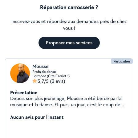
Réparation carrosserie ?
Inscrivez-vous et répondez aux demandes près de chez
vous !
Proposer mes services
Particulier
Mousse
Profs de danse
Lormont (Cite Carriet 1)
3,7/5
(3 avis)
Présentation
Depuis son plus jeune âge, Mousse a été bercé par la
musique et la danse. Et puis, un jour, c'est le coup de
foudre en entendant des rythmes latinos. Il décide alors
de se lancer à corps perdu dans la salsa, partant à la
Aucun avis pour l'instant
rencontre des grands artistes à tr