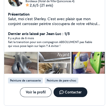
Bordeaux (Hotel de Ville-Quinconces 4)
2,6/5
(21 avis)
Présentation
Salut, moi c'est Sherley. C'est avec plaisir que mon
conjoint carrossier peintre s'occupera de votre véhicule
et maintenant il fait également la tonte pelouse élagage
d'arbre taille de haies. N'hésitez pas à nous contacter
Dernier avis laissé par Jean-Luc : 1/5
pour toutes informations.
Il y a plus de 6 mois
Fait la transition pour son compagnon ABSOLUMENT pas fiable
qui vous pose lapin sur lapin !! A éviter !
Peinture de carrosserie
Peinture de pare-choc
Voir le profil
Contacter