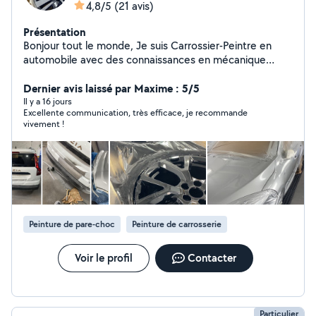
4,8/5
(21 avis)
Présentation
Bonjour tout le monde, Je suis Carrossier-Peintre en
automobile avec des connaissances en mécanique
également. Je vous propose mes services pour toute
intervention sur votre véhicule peu importe le type. Pour
Dernier avis laissé par Maxime : 5/5
toute information complémentaire n'hésitez pas à me
Il y a 16 jours
Excellente communication, très efficace, je recommande
contacter. Merci à vous!
vivement !
Peinture de pare-choc
Peinture de carrosserie
Voir le profil
Contacter
Particulier