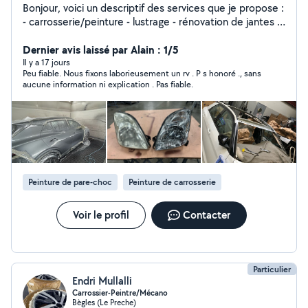
Bonjour, voici un descriptif des services que je propose :
- carrosserie/peinture - lustrage - rénovation de jantes -
rénovation de phares - remplacement de pare brise
Certains services comme la rénovation de phares ou le
Dernier avis laissé par Alain : 1/5
changement de pare brise sont disponibles à domicile,
Il y a 17 jours
Peu fiable. Nous fixons laborieusement un rv . P s honoré ., sans
n'hésitez pas à me contacter pour toutes demandes ou
aucune information ni explication . Pas fiable.
renseignements !
Peinture de pare-choc
Peinture de carrosserie
Voir le profil
Contacter
Particulier
Endri Mullalli
Carrossier-Peintre/Mécano
Bègles (Le Preche)