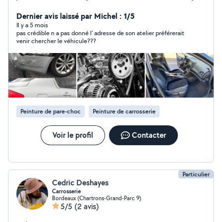
aussi un service de nettoyage pour plus d'info n'hésiter a
me contacter. Tel:
Dernier avis laissé par Michel : 1/5
Il y a 5 mois
pas crédible n a pas donné l' adresse de son atelier préférerait
venir chercher le véhicule???
Peinture de pare-choc
Peinture de carrosserie
Voir le profil
Contacter
Particulier
Cedric Deshayes
Carrosserie
Bordeaux (Chartrons-Grand-Parc 9)
5/5
(2 avis)