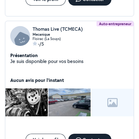
me contacter pour discuter de vos projet ou de vos
besoin. Merci de m'avoir lu, à bientôt.
Auto-entrepreneur
Thomas Live (TCMECA)
Mecanique
Floirac (La Souys)
-/5
Présentation
Je suis disponible pour vos besoins
Aucun avis pour l'instant