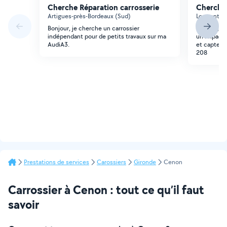
Cherche Réparation carrosserie
Cherche 
Artigues-près-Bordeaux (Sud)
Lormont (G
Bonjour, je cherche un carrossier
Bonjour, je
indépendant pour de petits travaux sur ma
un impact 
AudiA3.
et capteur
208
Prestations de services
Carossiers
Gironde
Cenon
Carrossier à Cenon : tout ce qu’il faut
savoir