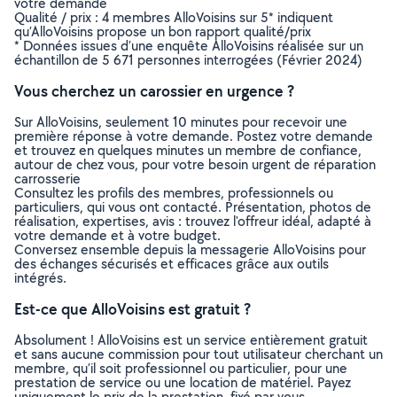
votre demande
Qualité / prix : 4 membres AlloVoisins sur 5* indiquent
qu’AlloVoisins propose un bon rapport qualité/prix
* Données issues d’une enquête AlloVoisins réalisée sur un
échantillon de 5 671 personnes interrogées (Février 2024)
Vous cherchez un carossier en urgence ?
Sur AlloVoisins, seulement 10 minutes pour recevoir une
première réponse à votre demande. Postez votre demande
et trouvez en quelques minutes un membre de confiance,
autour de chez vous, pour votre besoin urgent de réparation
carrosserie
Consultez les profils des membres, professionnels ou
particuliers, qui vous ont contacté. Présentation, photos de
réalisation, expertises, avis : trouvez l'offreur idéal, adapté à
votre demande et à votre budget.
Conversez ensemble depuis la messagerie AlloVoisins pour
des échanges sécurisés et efficaces grâce aux outils
intégrés.
Est-ce que AlloVoisins est gratuit ?
Absolument ! AlloVoisins est un service entièrement gratuit
et sans aucune commission pour tout utilisateur cherchant un
membre, qu’il soit professionnel ou particulier, pour une
prestation de service ou une location de matériel. Payez
uniquement le prix de la prestation, fixé par vous,