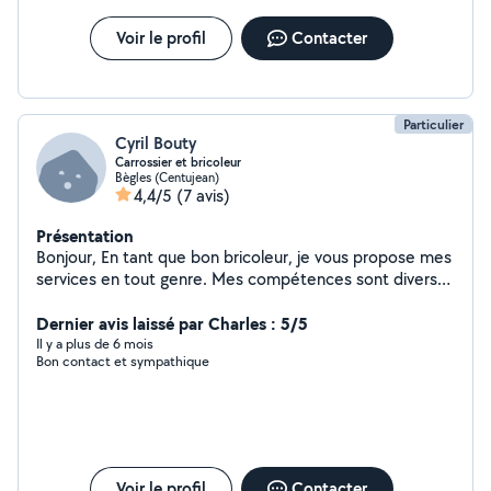
Voir le profil
Contacter
Particulier
Cyril Bouty
Carrossier et bricoleur
Bègles (Centujean)
4,4/5
(7 avis)
Présentation
Bonjour, En tant que bon bricoleur, je vous propose mes
services en tout genre. Mes compétences sont diverses
mais ma spécialité est l'automobile (carrosserie, petite
mécanique). Je sais souder et j'ai aussi des
Dernier avis laissé par Charles : 5/5
connaissances en matériaux composites. Après deux
Il y a plus de 6 mois
Bon contact et sympathique
rénovations de maison, j'ai aussi développé de bonnes
compétences en second oeuvre (placo, isolation,
électricité, parquet flottant, montage de meubles en
tout genre etc.). Précision et rigueur sont mes maîtres
mots, car j'ai été ajusteur monteur dans l'aéronautique,
où la qualité de travail est primordiale. N'hésitez pas à
Voir le profil
Contacter