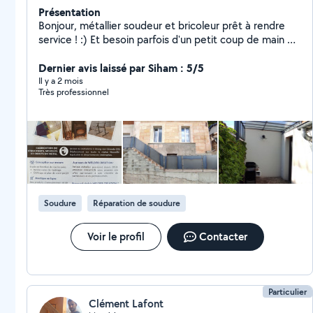
Présentation
Bonjour, métallier soudeur et bricoleur prêt à rendre
service ! :) Et besoin parfois d'un petit coup de main en
retour dans la joie et la bonne humeur ! Métallerie /
soudure : - réparations sur-mesure - fabrication de
Dernier avis laissé par Siham : 5/5
mobilier et structures - pose d'ouvrages métalliques
Il y a 2 mois
Très professionnel
Soudure
Réparation de soudure
Voir le profil
Contacter
Particulier
Clément Lafont