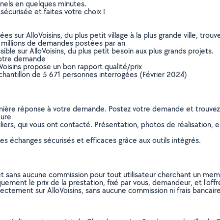
nnels en quelques minutes.
sécurisée et faites votre choix !
sur AlloVoisins, du plus petit village à la plus grande ville, tro
 millions de demandes postées par an
ible sur AlloVoisins, du plus petit besoin aux plus grands projets.
votre demande
oVoisins propose un bon rapport qualité/prix
chantillon de 5 671 personnes interrogées (Février 2024)
remière réponse à votre demande. Postez votre demande et trouve
dure
ers, qui vous ont contacté. Présentation, photos de réalisation, exp
s échanges sécurisés et efficaces grâce aux outils intégrés.
et sans aucune commission pour tout utilisateur cherchant un membre
uement le prix de la prestation, fixé par vous, demandeur, et l’offr
rectement sur AlloVoisins, sans aucune commission ni frais bancaire