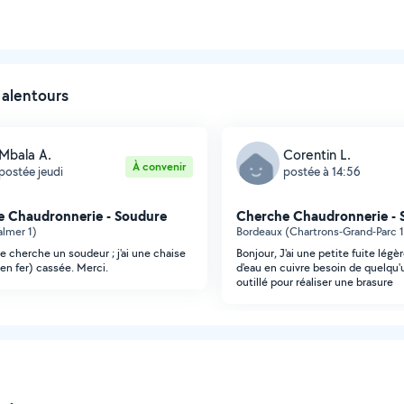
 alentours
Mbala A.
Corentin L.
À convenir
postée jeudi
postée à 14:56
 Chaudronnerie - Soudure
Cherche Chaudronnerie - 
lmer 1)
Bordeaux (Chartrons-Grand-Parc 1
Je cherche un soudeur ; j'ai une chaise
Bonjour, J'ai une petite fuite légè
(en fer) cassée. Merci.
d'eau en cuivre besoin de quelqu'
outillé pour réaliser une brasure