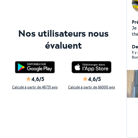
Pr
Je
Nos utilisateurs nous
th
to
évaluent
pr
Der
int
Il 
Bon
ex
de
4,6/5
4,6/5
Calculé à partir de 48731 avis
Calculé à partir de 66000 avis