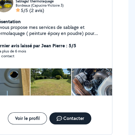
Sablage/ thermolaquage
Bordeaux (Capucins-Victoire 3)
5/5
(2 avis)
ésentation
 vous propose mes services de sablage et
ermolaquage ( peinture époxy en poudre) pour
utes vos pièces métalliques auto moto et autres Je
opose mes services pour des nettoyage automobile
nier avis laissé par Jean Pierre : 5/5
érieur, extérieur nettoyage des tissus à l'injecteur
y a plus de 6 mois
 contact
tracteur. Je propose aussi mes services de tonte et
brousaillage
Voir le profil
Contacter