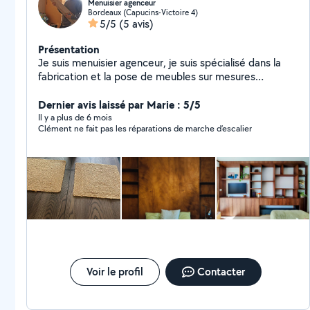
Menuisier agenceur
Bordeaux (Capucins-Victoire 4)
5/5
(5 avis)
Présentation
Je suis menuisier agenceur, je suis spécialisé dans la
fabrication et la pose de meubles sur mesures
(cuisines, dressing, bibliothèques...). Je peux aussi
réaliser des travaux de pose de parquet, terrasse, plan
Dernier avis laissé par Marie : 5/5
de travail... Je maîtrise aussi la menuiserie métallique
Il y a plus de 6 mois
Clément ne fait pas les réparations de marche d’escalier
pour la réalisation de verrières ou de meubles avec
mélange bois et acier.
Voir le profil
Contacter