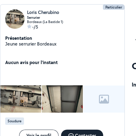
Particulier
Loris Cherubino
Serrurier
Bordeaux (La Bastide 1)
-/5
Présentation
Jeune serrurier Bordeaux
Aucun avis pour l'instant
I
Soudure
Voir le profil
Contacter