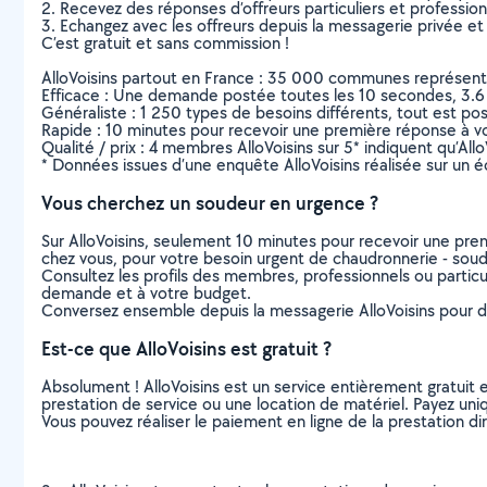
2. Recevez des réponses d’offreurs particuliers et professio
3. Echangez avec les offreurs depuis la messagerie privée et 
C’est gratuit et sans commission !
AlloVoisins partout en France : 35 000 communes représentées 
Efficace : Une demande postée toutes les 10 secondes, 3.6
Généraliste : 1 250 types de besoins différents, tout est poss
Rapide : 10 minutes pour recevoir une première réponse à 
Qualité / prix : 4 membres AlloVoisins sur 5* indiquent qu’All
* Données issues d’une enquête AlloVoisins réalisée sur un é
Vous cherchez un soudeur en urgence ?
Sur AlloVoisins, seulement 10 minutes pour recevoir une p
chez vous, pour votre besoin urgent de chaudronnerie - sou
Consultez les profils des membres, professionnels ou particuli
demande et à votre budget.
Conversez ensemble depuis la messagerie AlloVoisins pour de
Est-ce que AlloVoisins est gratuit ?
Absolument ! AlloVoisins est un service entièrement gratuit 
prestation de service ou une location de matériel. Payez uniq
Vous pouvez réaliser le paiement en ligne de la prestation di