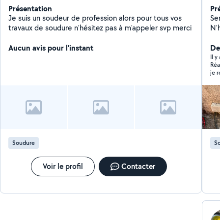
Présentation
Pr
Je suis un soudeur de profession alors pour tous vos
Se
travaux de soudure n'hésitez pas à m'appeler svp merci
N'
me
Aucun avis pour l'instant
De
Il 
Réactif
je 
Soudure
S
Voir le profil
Contacter