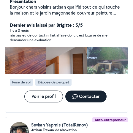
Présentation
Bonjour chers voisins artisan qualifié tout ce qui touche
la maison et le jardin maçonnerie couvreur peinture
élagage multi-service travail soigné transport de gravats
et déchets et autres
Dernier avis laissé par Brigitte : 3/5
Il y a 2 mois
n'ai pas eu de contact ni fait affaire donc c'est bizarre de me
demander une evaluation
Pose de sol
Dépose de parquet
Voir le profil
Contacter
Auto-entrepreneur
Sevkan Yapmis (TotalRénov)
Artisan Travaux de rénovation