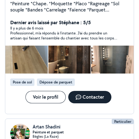
*Peinture *Chape. *Moquette *Placo *Ragreage *Sol
souple *Bandes *Carrelage *Faïence *Parquet
*Travertins *Margelles
Dernier avis laissé par Stéphane : 5/5
Il y a plus de 6 mois
Professionnel, m'a répondu à l'instante. J'ai du prendre un
artisan qui faisant l'ensemble du chantier avec tous les corps
de métier. Dommage. Contact à garder.
Pose de sol
Dépose de parquet
Voir le profil
Contacter
Particulier
Artan Shadini
Peinture et parquet
Bègles (La Raze)