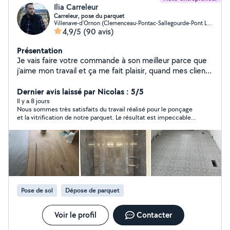
Ilia Carreleur
Carreleur, pose du parquet
Villenave-d'Ornon (Clemenceau-Pontac-Sallegourde-Pont Langon)
4,9/5
(90 avis)
Présentation
Je vais faire votre commande à son meilleur parce que
j'aime mon travail et ça me fait plaisir, quand mes clients
sont satisfaits
Dernier avis laissé par Nicolas : 5/5
Il y a 8 jours
Nous sommes très satisfaits du travail réalisé pour le ponçage
et la vitrification de notre parquet. Le résultat est impeccable,
soigné et conforme à nos attentes. Artisan sérieux,
professionnel et à l'écoute. Nous recommandons sans
hésitation.
Pose de sol
Dépose de parquet
Voir le profil
Contacter