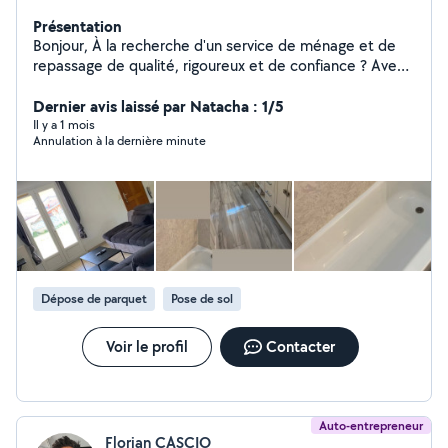
Présentation
Bonjour, À la recherche d'un service de ménage et de
repassage de qualité, rigoureux et de confiance ? Avec
plus de 5 ans d'expérience dans l'entretien de domiciles
et la gestion locative, je vous propose des prestations
Dernier avis laissé par Natacha : 1/5
complètes et personnalisées à Talence et Bordeaux.
Il y a 1 mois
Annulation à la dernière minute
Nettoyage complet maison et appartement Salle de
bain, cuisine, sols, poussière, vitres Repassage linge et
linge de lit Service spécial Airbnb (ménage après départ,
préparation du logement, changement des draps)
Personne ponctuelle, discrète et soigneuse. Travail
rapide et efficace. Disponible en semaine et week-end.
Disponible immédiatement. Contact par message.
Dépose de parquet
Pose de sol
Voir le profil
Contacter
Auto-entrepreneur
Florian CASCIO