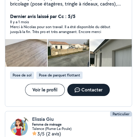
bricolage (pose étagères, tringle à rideaux, cadres),
montage de meubles Vous pouvez aussi faire appel à
moi pour la pause de votre cuisine et crédence ou de
Dernier avis laissé par Cc : 5/5
votre parquet. N'hésitez pas à me contacter pour
Il y a 1 mois
Merci à Nicolas pour son travail. Il a été disponible du début
m'expliquer votre projet ! Toujours avec le sourire et
jusqu'à la fin. Très pro et très arrangeant. Encore merci
dans la bonne humeur. Je vous remercie.
Pose de sol
Pose de parquet flottant
Voir le profil
Contacter
Particulier
Elissia Giu
Femme de ménage
Talence (Plume-La-Poule)
3/5
(2 avis)