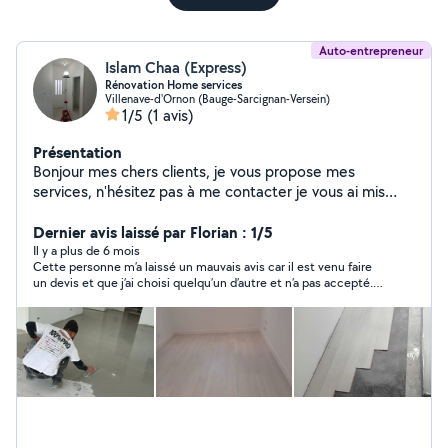
Auto-entrepreneur
Islam Chaa (Express)
Rénovation Home services
Villenave-d'Ornon (Bauge-Sarcignan-Versein)
1/5
(1 avis)
Présentation
Bonjour mes chers clients, je vous propose mes
services, n'hésitez pas à me contacter je vous ai mis
quelques photos, Des chantiers que j'ai réalisé
auparavant
Dernier avis laissé par Florian : 1/5
Il y a plus de 6 mois
Cette personne m’a laissé un mauvais avis car il est venu faire
un devis et que j’ai choisi quelqu’un d’autre et n’a pas accepté.
Ce n’est pas commerçant de réagir comme ça. Je ne
recommande pas vu la réaction.