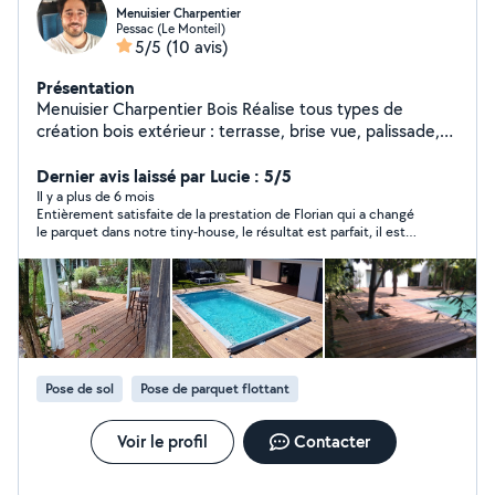
Menuisier Charpentier
Pessac (Le Monteil)
5/5
(10 avis)
Présentation
Menuisier Charpentier Bois Réalise tous types de
création bois extérieur : terrasse, brise vue, palissade,
escalier, cabanon, petite charpente ... Merci de
sélectionner les catégories : revêtement de sol
Dernier avis laissé par Lucie : 5/5
(terrasse parquet),aménagement jardin ou clôture
Il y a plus de 6 mois
Entièrement satisfaite de la prestation de Florian qui a changé
grillage. Sinon je ne peux pas répondre à vos messages.
le parquet dans notre tiny-house, le résultat est parfait, il est
professionnel et réactif, je le recommande à 100% !
Pose de sol
Pose de parquet flottant
Voir le profil
Contacter