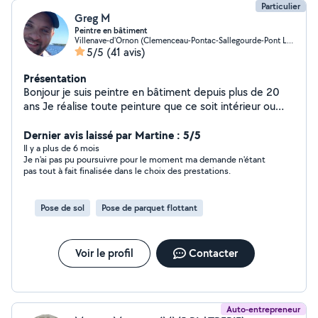
Particulier
Greg M
Peintre en bâtiment
Villenave-d'Ornon (Clemenceau-Pontac-Sallegourde-Pont Langon)
5/5
(41 avis)
Présentation
Bonjour je suis peintre en bâtiment depuis plus de 20
ans Je réalise toute peinture que ce soit intérieur ou
extérieur Pose de revêtement mural ( tapisserie et toile
de verre) pose de parquet(stratifié ou pvc) Pose de lino
Dernier avis laissé par Martine : 5/5
et du vitrage
Il y a plus de 6 mois
Je n'ai pas pu poursuivre pour le moment ma demande n'étant
pas tout à fait finalisée dans le choix des prestations.
Pose de sol
Pose de parquet flottant
Voir le profil
Contacter
Auto-entrepreneur