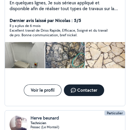
En quelques lignes, Je suis sérieux appliqué et
disponible afin de réaliser tout types de travaux sur la
région bordelaise. N'hésitez pas à me contacter pour
quelconques questions, cela sera un plaisir de vous
Dernier avis laissé par Nicolas : 5/5
répondre !
Il y a plus de 6 mois
Excellent travail de Driss Rapide, Efficace, Soigné et du travail
de pro. Bonne communication, bref nickel.
Voir le profil
Contacter
Particulier
Herve beunard
Technicien
Pessac (Le Monteil)