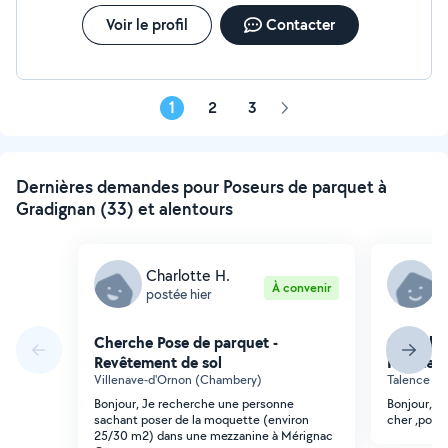
Voir le profil
Contacter
1
2
3
Page
suivante
Dernières demandes pour Poseurs de parquet à
Gradignan (33) et alentours
Charlotte H.
D
À convenir
postée hier
p
Cherche Pose de parquet -
Cherche 
Revêtement de sol
Revêteme
Villenave-d'Ornon (Chambery)
Talence (P
Bonjour, Je recherche une personne
Bonjour, c
sachant poser de la moquette (environ
cher ,pour
25/30 m2) dans une mezzanine à Mérignac