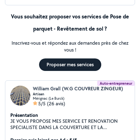
clients, particuliers et professionnels.
Vous souhaitez proposer vos services de Pose de
parquet - Revêtement de sol ?
Inscrivez-vous et répondez aux demandes près de chez
vous !
Proposer mes services
Auto-entrepreneur
William Grall (W.G COUVREUR ZINGEUR)
Artisan
Mérignac (Le Burck)
5/5
(26 avis)
Présentation
JE VOUS PROPOSE MES SERVICE ET RENOVATION
SPECIALISTE DANS LA COUVERTURE ET LA
CHARPENTE *Diagnostique isolation de votre toiture.
*Réfection couverture et charpente. *Réfection