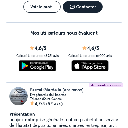
complète/montage de meuble Plomberie/électricité
domestique Pose et réparation de volet Roulant Pose
Voir le profil
Contacter
et réparation des fenêtres et portes et baie vitrée
(PVC/ALU/BOIS)
Nos utilisateurs nous évaluent
4,6/5
4,6/5
Calculé à partir de 48731 avis
Calculé à partir de 66000 avis
Auto-entrepreneur
Pascal Giardella (ent renov)
Ent générale de l habitat
Talence (Saint-Genes)
4,7/5
(52 avis)
Présentation
bonjour.entreprise générale tout corps d etat au service
de l habitat depuis 35 années. une seul entreprise, un