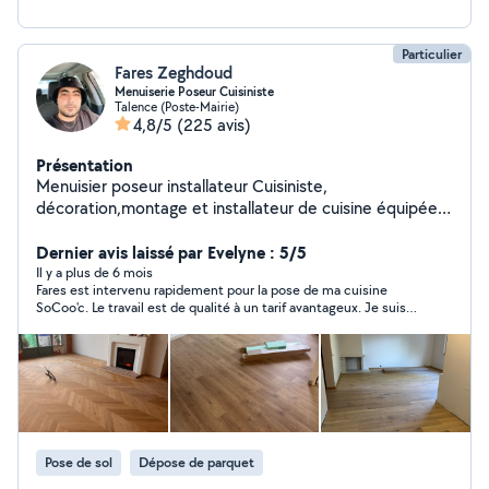
Particulier
Fares Zeghdoud
Menuiserie Poseur Cuisiniste
Talence (Poste-Mairie)
4,8/5
(225 avis)
Présentation
Menuisier poseur installateur Cuisiniste,
décoration,montage et installateur de cuisine équipée
toutes marques. Je propose : - Relevées techniques,
prise de mesure - Assemblage et fixation des caissons -
Dernier avis laissé par Evelyne : 5/5
Découpe et pose du plan de travail - Pose de l'évier
Il y a plus de 6 mois
Fares est intervenu rapidement pour la pose de ma cuisine
plomberie compris - Pose de crédence - Installation de
SoCoo'c. Le travail est de qualité à un tarif avantageux. Je suis
l'électroménager - Branchement et Installation
très satisfaite du résultat de son intervention. Je ferai appel à
électrique. - je fournis un travaillé sérieux, propre,
lui à l'avenir et je recommande merci !
soigneux et de qualité Cuisine : Ikea, Leroy Merlin, Ixina,
Éco cuisine, Castorama, Cuisinella, Nolte, Conforma,
but, Brico Dépôt MONTAGES INSTALLATION MEUBLES
- Placard, Dressing, Lit, Armoire, bibliothèque,
Mezzanine Certaines prestations peuvent être faites sur
Pose de sol
Dépose de parquet
mesure Artisans cuisiniste/poseur de cuisine équipée