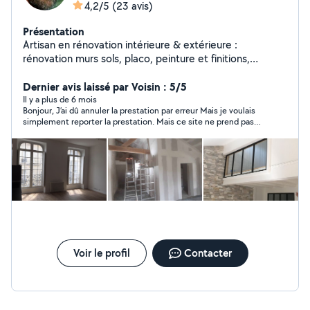
4,2/5
(23 avis)
Présentation
Artisan en rénovation intérieure & extérieure :
rénovation murs sols, placo, peinture et finitions,
restauration de parquet ancien, pose de parquets
neufs, réalisation de cuisines, sdb, pièces entières,
Dernier avis laissé par Voisin : 5/5
maisons et appartements entiers.
Il y a plus de 6 mois
Bonjour, J’ai dû annuler la prestation par erreur Mais je voulais
simplement reporter la prestation. Mais ce site ne prend pas
en compte les modifications et comptabilité le nombre d’avis à
chaque validation ... c’est dommage
Voir le profil
Contacter