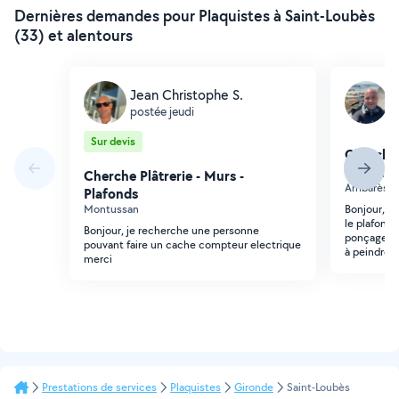
Dernières demandes pour Plaquistes à Saint-Loubès
(33) et alentours
Jean Christophe S.
L
postée jeudi
p
Sur devis
Cherche 
Plafonds
Cherche Plâtrerie - Murs -
Ambarès-et
Plafonds
Montussan
Bonjour, je
le plafond 
Bonjour, je recherche une personne
ponçage en
pouvant faire un cache compteur electrique
à peindre:
merci
Prestations de services
Plaquistes
Gironde
Saint-Loubès