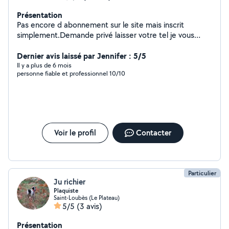
Présentation
Pas encore d abonnement sur le site mais inscrit
simplement.Demande privé laisser votre tel je vous
rappelle. Monteur cuisine toutes marques depuis 30ans
.carrelage. Plomberie .maçonnerie peinture. Taille haies
Dernier avis laissé par Jennifer : 5/5
tonte pelouse abattage d'arbres débarrasse
Il y a plus de 6 mois
personne fiable et professionnel 10/10
déchets.Travail sérieux avec beaucoup d
expérience.appellez mez avis il s vous donnerons mon
tel
Voir le profil
Contacter
Particulier
Ju richier
Plaquiste
Saint-Loubès (Le Plateau)
5/5
(3 avis)
Présentation