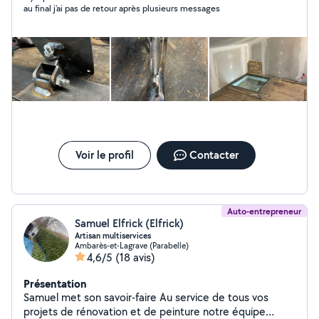
au final j'ai pas de retour après plusieurs messages
des souches, mécanique voiture et moto Possibilité de
louer du matériel, poste à souder semi arc ou tig,
meuleuse, tire-fort 4t, tronçonneuse, tondeuse,
débroussailleuse, coupe bordure, broyeur de végétaux
Voir le profil
Contacter
Auto-entrepreneur
Samuel Elfrick (Elfrick)
Artisan multiservices
Ambarès-et-Lagrave (Parabelle)
4,6/5
(18 avis)
Présentation
Samuel met son savoir-faire Au service de tous vos
projets de rénovation et de peinture notre équipe