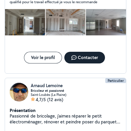
qualifié pour le travail effectué je vous le recommande
à vos projets de construction ou de rénovation. Que
vous ayez besoin de poser du placoplâtre, de créer des
cloisons, des plafonds ou des faux plafonds, ou encore
d'installer des doublages acoustiques ou thermiques,
nous sommes là pour vous aider. Nous sommes
également spécialisés dans l'isolation de haute qualité,
pour garantir un confort optimal dans vos bureaux et
tous vos esapces professionnels mais aussi dans votre
maison. Nous sommes conscients de l'importance de
l'environnement, et nous travaillons de manière
Voir le profil
Contacter
responsable pour minimiser les déchets sur nos
chantiers. Notre équipe comprend des professionnels
passionnés, qui sont toujours prêts à vous aide
Particulier
Arnaud Lemoine
Bricoleur et passionné
Saint-Loubès (La Plaine)
4,7/5
(12 avis)
Présentation
Passionné de bricolage, j'aimes réparer le petit
électroménager, rénover et peindre poser du parquet
flottant.