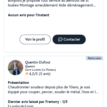
Bonjours je propose tout service au alentour de st
loubes Montage ameublement Aide déménagement
Entretien jardin Rénovation de plomberie Ou autre selon
demande
Aucun avis pour l'instant
Voir le profil
Contacter
Particulier
Quentin Dufour
Quentin
Saint-Loubès (Le Plateau)
4,2/5
(5 avis)
Présentation
Chaudronnier soudeur depuis plus de 10ans, je suis
équipé pour couper, percer, souder le métal, l'inox et le
titane, mise en plan sur ordinateur Je propose aussi mes
services pour tondre débroussailler, poser du placo,
Dernier avis laissé par Fremory : 1/5
manutention, transports, couper des arbres, enlever
Il y a plus de 6 mois