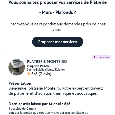
Vous souhaitez proposer vos services de Plâtrerie
- Murs - Plafonds ?
Inscrivez-vous et répondez aux demandes près de chez
vous !
Proposer mes services
Entreprise
PLATRERIE MONTEIRO
Plaquiste Peintre
Sainte-Eulalie (Sainte-Eulalie)
5/5
(3 avis)
Présentation
Bienvenue plâtrerie Monteiro, votre expert en travaux
de plâtrerie et d'isolation thermique et acoustique
certifié RGE . Nous sommes situés à Sainte-Eulalie dans
le département de la Gironde, et nous nous engageons
Dernier avis laissé par Michel : 5/5
à fournir un service de qualité à tous nos clients. Notre
Il y a plus de 6 mois
bonjour je pense que c'est un monsieur très serviable et
entreprise est fière de proposer des solutions adaptées