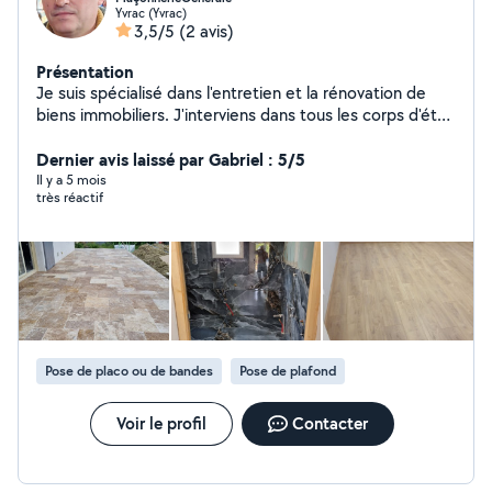
Yvrac (Yvrac)
3,5/5
(2 avis)
Présentation
Je suis spécialisé dans l'entretien et la rénovation de
biens immobiliers. J'interviens dans tous les corps d'état
du second œuvre en bâtiment. Je suis un artisan «
multiservices » pouvant répondre à une large gamme de
Dernier avis laissé par Gabriel : 5/5
travaux allant de la salle de bains clé en main, de la pose
Il y a 5 mois
très réactif
de parquet, de la réfection complète d'une pièce
(démolition, isolation, placo, peinture ), de la pose de
menuiseries extérieures comme intérieures Mais aussi
des tâches relevant plus du « petit » bricolage.
Pose de placo ou de bandes
Pose de plafond
Voir le profil
Contacter