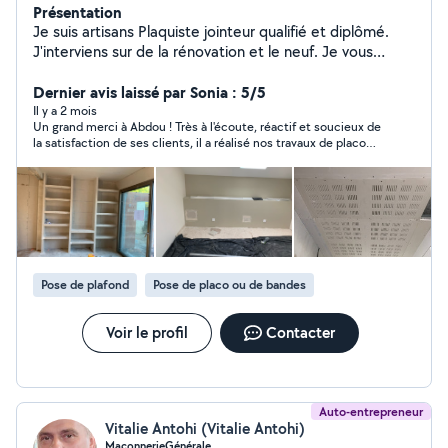
Présentation
Je suis artisans Plaquiste jointeur qualifié et diplômé.
J'interviens sur de la rénovation et le neuf. Je vous
propose : - doublages - cloisons - pose de portes - faux
plafond - auto porter - pose de portes à galandage -
Dernier avis laissé par Sonia : 5/5
plaquo coller, -isolation en laine de verre et bois -pose
Il y a 2 mois
Un grand merci à Abdou ! Très à l'écoute, réactif et soucieux de
membranes -démolitions -habillage de gerberie - -
la satisfaction de ses clients, il a réalisé nos travaux de placo
toutes niches souhaiter - bandes - doublage en appui
avec beaucoup de sérieux. Il a tout fait pour que le résultat soit
optima
à la hauteur de nos attentes. Nous n'hésiterons pas à faire de
nouveau appel à lui pour de futurs travaux.
Pose de plafond
Pose de placo ou de bandes
Voir le profil
Contacter
Auto-entrepreneur
Vitalie Antohi (Vitalie Antohi)
MaçonnerieGénérale