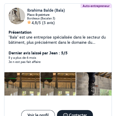
Auto-entrepreneur
Ibrahima Balde (Bala)
Placo & peinture
Bordeaux (Bacalan 3)
4,8/5
(5 avis)
Présentation
"Bala" est une entreprise spécialisée dans le secteur du
bâtiment, plus précisément dans le domaine du
plaquiste. En tant que plaquiste, notre entreprise se
charge de l'installation de cloisons et de faux plafonds.
Dernier avis laissé par Jean : 5/5
Nous offrirons des services professionnels pour la
Il y a plus de 6 mois
Je n est pas fait affaire
construction résidentielle et commerciale, en
fournissant des solutions de qualité pour les espaces
intérieurs.
Voir le profil
Contacter