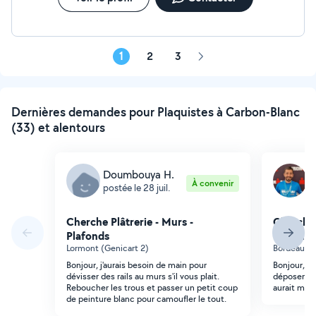
1
2
3
Page
suivante
Dernières demandes pour Plaquistes à Carbon-Blanc
(33) et alentours
Doumbouya H.
F
À convenir
postée le 28 juil.
p
Cherche Plâtrerie - Murs -
Cherche 
Plafonds
Plafonds
Lormont (Genicart 2)
Bordeaux (
Bonjour, j'aurais besoin de main pour
Bonjour, je
dévisser des rails au murs s'il vous plait.
déposer et
Reboucher les trous et passer un petit coup
aurait mois
de peinture blanc pour camoufler le tout.