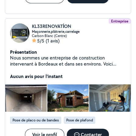
Entreprise
KL33RENOVATİON
Maçonnerie,plâtrerie,carrelage
Carbon-Blanc (Centre)
5/5
(1 avis)
Présentation
Nous sommes une entreprise de construction
intervenant à Bordeaux et dans ses environs. Voici
quelques-uns des projets que nous avons réalisés.
Maçonnerie ,terrassement,carrelage placo plâtrerie
Aucun avis pour l'instant
,peinture
Pose de placo ou de bandes
Pose de plafond
Voir le profil
Contacter