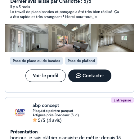
de combles Isolation phonique et acoustique
Dernier avis laissé par Charlotte : 5/5
Traitement de façade Bande de joint Pose de porte a
Il y a 3 mois
Le travail de placo bandes et ponçage a été très bien réalisé. Ça
galandage, verrière...ect
a été rapide et très arrangeant ! Merci pour tout, je
recommande à mes avis qui rénovent depuis 🏄‍♀️
Pose de placo ou de bandes
Pose de plafond
Voir le profil
Contacter
Entreprise
abp concept
Plaquiste peintre parquet
Artigues-près-Bordeaux (Sud)
5/5
(4 avis)
Présentation
bonjour, je suis plâtrier plaquiste de métier depuis 15