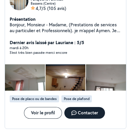
Bassens (Centre)
4,7/5
(105 avis)
Présentation
Bonjour, Monsieur - Madame, (Prestations de services
au particulier et Professionnels). je m'appel Aymen. Je
suis plaquiste plâtrier de métier expérimenté dans le
domaine . je suis motivé et sérieux. Je peux monter et
Dernier avis laissé par Lauriane : 5/5
démonter cloison, plafond, doublage, peindre des Murs
mardi à 20h
S’est très bien passée merci encore
, peinture intérieure et extérieure, ratissage, enduire
des différents supports , installer une porte, montage et
démontage meubles, pose clôture, pose du lino , pose
du parquet, création des niches....installation des
rideaux ...ect. Je vous garanties du bon boulot.
Déplacement pour la visite, Devis gratuit. intervenir dans
la Gironde. Le bon choix fait la différence! Merci de
votre attention :) Pour un devis gratuit et discuter de
Pose de placo ou de bandes
Pose de plafond
vos projets appel moi au 07 85 quatre vingt quatorze 67
32. Merci.
Voir le profil
Contacter