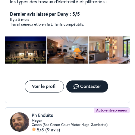
les types des travaux d'électricité et plâtreries -
installations électriques encastrée,semi-encastrée,sous
moulures ou plinthes électriques. -Rénovations et
Dernier avis laissé par Dany : 5/5
maintenance des installations électriques. -Mise en
Il y a 5 mois
Travail sérieux et bien fait. Tarifs compétitifs.
sécurité et en conformité. -Remplacement de tableaux
électriques. -Pose de convecteur électrique,sèches
serviette. -pose de câble et appareillages. -
Prises,interrupteurs,poussoirs,va et vient. -Eclairage
intérieur et extérieur. -Réalisation des cloisons -Placostyl
sur ossature -Isolation -College des bandés a joint -
Devis gratuit -Prestations à moindre cour avec un travail
soigné et professionnel.
Voir le profil
Contacter
Auto-entrepreneur
Ph Enduits
Maçon
Cenon (Bas Cenon-Cours Victor Hugo-Gambetta)
5/5
(9 avis)