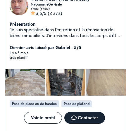
MaçonnerieGénérale
Yvrac (Yvrac)
3,5/5
(2 avis)
Présentation
Je suis spécialisé dans l'entretien et la rénovation de
biens immobiliers. J'interviens dans tous les corps d'état
du second œuvre en bâtiment. Je suis un artisan «
multiservices » pouvant répondre à une large gamme de
Dernier avis laissé par Gabriel : 5/5
travaux allant de la salle de bains clé en main, de la pose
Il y a 5 mois
très réactif
de parquet, de la réfection complète d'une pièce
(démolition, isolation, placo, peinture ), de la pose de
menuiseries extérieures comme intérieures Mais aussi
des tâches relevant plus du « petit » bricolage.
Pose de placo ou de bandes
Pose de plafond
Voir le profil
Contacter