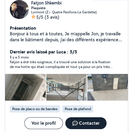
Fatjon Shkembi
Plaquiste
Lormont (Z.i. Quatre Pavillons-La Gardette)
5/5
(3 avis)
Présentation
Bonjour à tous et à toutes, Je m'appelle Jon, je travaille
dans le bâtiment depuis, j'ai des différents expériences
comme plâtrerie, parquet, maçonnerie et de petits
bricolages merci.
Dernier avis laissé par Luca : 5/5
Il y a 5 mois
Fatjon a été très soigneux, il a trouvé une solution à la fixation
de ma hotte qui était compliquée et tout ça pour un prix très
raisonnable. De plus il est très gentil, agréable et professionnel.
Je recommande à tous de lui confier vos projets.
Pose de placo ou de bandes
Pose de plafond
Voir le profil
Contacter