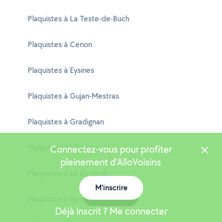
Plaquistes à La Teste-de-Buch
Plaquistes à Cenon
Plaquistes à Eysines
Plaquistes à Gujan-Mestras
Plaquistes à Gradignan
Plaquistes à Libourne
Connectez-vous pour profiter
pleinement d'AlloVoisins
Plaquistes à Le Bouscat
M'inscrire
Carte
Plaquistes à Ambarès-et-Lagrave
Déjà inscrit ? Me connecter