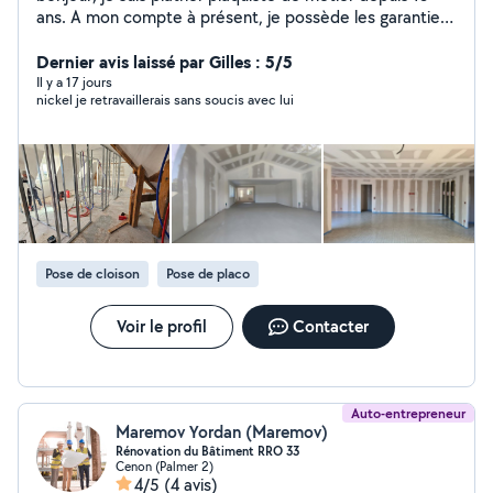
ans. A mon compte à présent, je possède les garanties
décennales/biennale et responsabilité civile dans le
domaine de la plâtrerie ainsi que la pose de parquet
Dernier avis laissé par Gilles : 5/5
https://www.abpconcept.net/
Il y a 17 jours
nickel je retravaillerais sans soucis avec lui
Pose de cloison
Pose de placo
Voir le profil
Contacter
Auto-entrepreneur
Maremov Yordan (Maremov)
Rénovation du Bâtiment RRO 33
Cenon (Palmer 2)
4/5
(4 avis)