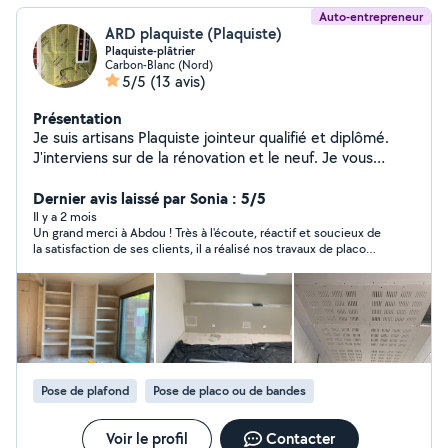
Auto-entrepreneur
ARD plaquiste (Plaquiste)
Plaquiste-plâtrier
Carbon-Blanc (Nord)
5/5
(13 avis)
Présentation
Je suis artisans Plaquiste jointeur qualifié et diplômé.
J'interviens sur de la rénovation et le neuf. Je vous
propose : - doublages - cloisons - pose de portes - faux
plafond - auto porter - pose de portes à galandage -
Dernier avis laissé par Sonia : 5/5
plaquo coller, -isolation en laine de verre et bois -pose
Il y a 2 mois
Un grand merci à Abdou ! Très à l'écoute, réactif et soucieux de
membranes -démolitions -habillage de gerberie - -
la satisfaction de ses clients, il a réalisé nos travaux de placo
toutes niches souhaiter - bandes - doublage en appui
avec beaucoup de sérieux. Il a tout fait pour que le résultat soit
optima
à la hauteur de nos attentes. Nous n'hésiterons pas à faire de
nouveau appel à lui pour de futurs travaux.
Pose de plafond
Pose de placo ou de bandes
Voir le profil
Contacter