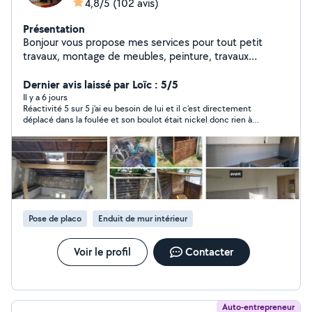
4,8/5
(102 avis)
Présentation
Bonjour vous propose mes services pour tout petit
travaux, montage de meubles, peinture, travaux
intérieurs, branchement gaziniere etc.
Dernier avis laissé par Loïc : 5/5
Il y a 6 jours
Réactivité 5 sur 5 j’ai eu besoin de lui et il c’est directement
déplacé dans la foulée et son boulot était nickel donc rien à
dire je recommande et si besoin je ferai de nouveau appel à lui ,
merci encore
Pose de placo
Enduit de mur intérieur
Voir le profil
Contacter
Auto-entrepreneur