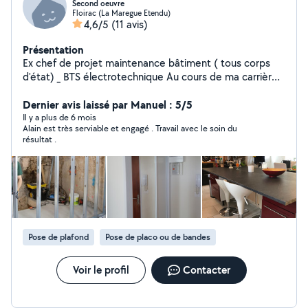
Second oeuvre
Floirac (La Maregue Etendu)
4,6/5
(11 avis)
Présentation
Ex chef de projet maintenance bâtiment ( tous corps
d'état) _ BTS électrotechnique Au cours de ma carrière
professionnelle j'ai exercé dans de nombreux domaines
du bâtiment (électricité, peinture, plâtrerie,équipement
Dernier avis laissé par Manuel : 5/5
cuisine et sdb). Très méticuleux, voire perfectionniste,
Il y a plus de 6 mois
Alain est très serviable et engagé . Travail avec le soin du
je suis à même de vous conseiller ( voire à réaliser des
résultat .
projets d'implantations en 3D) et de réaliser les travaux
pour lesquels je postule. Par ailleurs j'accepte le
règlement en CESU
Pose de plafond
Pose de placo ou de bandes
Voir le profil
Contacter