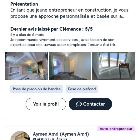
Présentation
En tant que jeune entrepreneur en construction, je vous
propose une approche personnalisée et basée sur la
satisfaction client. Mes services couvrent la maçonnerie
générale, la pose de carrelage, de placo plâtre, de
Dernier avis laissé par Clémence : 5/5
parquet, la réparation de murs en pierre à la chaux..
Il y a plus de 6 mois
Je recommande vivement ses services, j’avais besoin de son
Chaque projet débute par une visite gratuite et sans
expertise pour des travaux assez complexes. Jordan a été très
engagement pour vous conseiller et personnaliser notre
réactif, de très bons conseils et le résultat est impeccable.
intervention. Cela me permet d'offrir des solutions
Vous pouvez y aller les yeux fermés 💪🏼
adaptées et des conseils personnalisés pour garantir le
succès de votre projet. Pour les demandes en privé,
merci de choisir les catégories suivantes : Carrelage,
Plâtrerie, Architecte main d'œuvre, Artisan tout corps
d'état. Toute autre catégorie ne me permettra pas de
Pose de placo ou de bandes
Pose de plafond
vous répondre car elles sortent des services que j'ai
sélectionnés sur l'application. Contactez-nous pour
échanger sur vos besoins !
Voir le profil
Contacter
Auto-entrepreneur
Aymen Amri (Aymen Amri)
PLAQUISTE PLÂTRIER