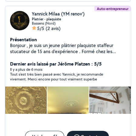
Auto-entrepreneur
Yannick Milaa (YM renov')
Platrier - plaquiste
Bassens (Nord)
5/5
(2 avis)
Présentation
Bonjour , je suis un jeune plâtrier plaquiste staffeur
stucateur de 15 ans d'expérience . Formé chez les
compagnons du devoir. Je suis soucieux du travail
méticuleux et j'adore travailler la matière . Je pratique le
Dernier avis laissé par Jérôme Platzen : 5/5
neuf et surtout la rénovation . Si vous cherchez un travail
Il y a plus de 6 mois
Tout s'est très bien passé avec Yannick, je recommande
de qualité c'est avec grand plaisir que je me rendrai
vivement. Merci encore pour tout vraiment superbe
disponible .