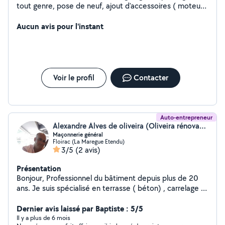
tout genre, pose de neuf, ajout d'accessoires ( moteur -
cremaillere - cellules infrarouges - digicode - etc..)
Aucun avis pour l'instant
Voir le profil
Contacter
Auto-entrepreneur
Alexandre Alves de oliveira (Oliveira rénovation)
Maçonnerie général
Floirac (La Maregue Etendu)
3/5
(2 avis)
Présentation
Bonjour, Professionnel du bâtiment depuis plus de 20
ans. Je suis spécialisé en terrasse ( béton) , carrelage ,
plâtrerie, couverture toiture, pose complète de salle de
bain , cuisine
Dernier avis laissé par Baptiste : 5/5
Il y a plus de 6 mois