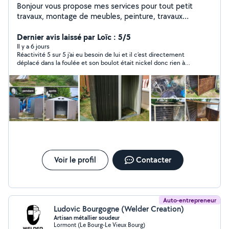
Bonjour vous propose mes services pour tout petit
travaux, montage de meubles, peinture, travaux
intérieurs, branchement gaziniere etc.
Dernier avis laissé par Loïc : 5/5
Il y a 6 jours
Réactivité 5 sur 5 j’ai eu besoin de lui et il c’est directement
déplacé dans la foulée et son boulot était nickel donc rien à
dire je recommande et si besoin je ferai de nouveau appel à lui ,
merci encore
Voir le profil
Contacter
Auto-entrepreneur
Ludovic Bourgogne (Welder Creation)
Artisan métallier soudeur
Lormont (Le Bourg-Le Vieux Bourg)