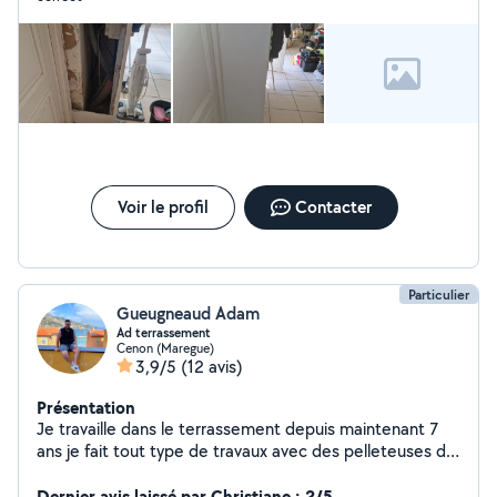
Voir le profil
Contacter
Particulier
Gueugneaud Adam
Ad terrassement
Cenon (Maregue)
3,9/5
(12 avis)
Présentation
Je travaille dans le terrassement depuis maintenant 7
ans je fait tout type de travaux avec des pelleteuses de
2t5 à 9 tonne avec camion 3t5 benne ou même un
poids lourd prix abordable et travaille de très bonne
Dernier avis laissé par Christiane : 2/5