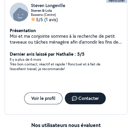
Particulier
Steven Longeville
Steven & Lola
Bassens (Centre)
5/5
(1 avis)
Présentation
Moi et ma conjointe sommes à la recherche de petit
traveaux ou tâches ménagère afin d'arrondir les fins de
mois, nous sommes véhiculé et prêts à nous déplacer
7j/7 et toute la journée puisque nous travaillons de nuit
Dernier avis laissé par Nathalie : 5/5
donc aucun problème pour les horaire, nous nous
Il y a plus de 6 mois
Très bon contact, réactif et rapide ! Ponctuel et à fait de
accorderons à vous
l’excellent travail, je recommande!
Voir le profil
Contacter
Nos utilisateurs nous évaluent