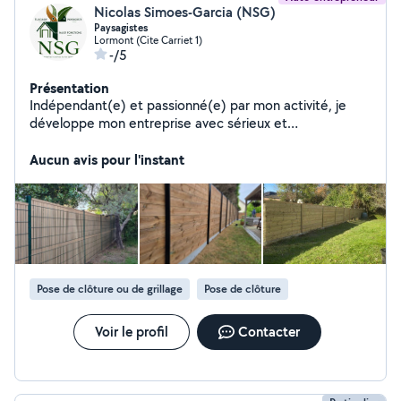
Nicolas Simoes-Garcia (NSG)
Paysagistes
Lormont (Cite Carriet 1)
-/5
Présentation
Indépendant(e) et passionné(e) par mon activité, je
développe mon entreprise avec sérieux et
détermination. J'aime relever de nouveaux défis et offrir
un service fiable, rapide et soigné. -Élagage/Abattage -
Aucun avis pour l'instant
Entretien jardin -création massif -création terrasse
Pose de clôture ou de grillage
Pose de clôture
Voir le profil
Contacter