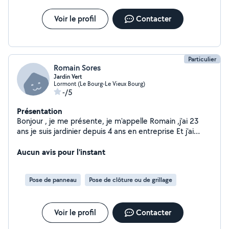
Voir le profil
Contacter
Particulier
Romain Sores
Jardin Vert
Lormont (Le Bourg-Le Vieux Bourg)
-/5
Présentation
Bonjour , je me présente, je m'appelle Romain ,j'ai 23
ans je suis jardinier depuis 4 ans en entreprise Et j'ai
réalisée un Bac Professionnel aménagement paysager
et un Bep . J'ai pas mal de matériel pour l'entretien de
Aucun avis pour l'instant
votre jardin
Pose de panneau
Pose de clôture ou de grillage
Voir le profil
Contacter