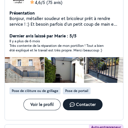
4,6/5
(75 avis)
Présentation
Bonjour, métallier soudeur et bricoleur prêt à rendre
service ! :) Et besoin parfois d'un petit coup de main en
retour dans la joie et la bonne humeur ! Métallerie /
soudure : - réparations sur-mesure - fabrication de
Dernier avis laissé par Marie : 5/5
mobilier et structures - pose d'ouvrages métalliques
Il y a plus de 6 mois
Très contente de la réparation de mon portillon ! Tout a bien
été expliqué et le travail est très propre. Merci beaucoup :)
Pose de clôture ou de grillage
Pose de portail
Voir le profil
Contacter
Auto-entrepreneur