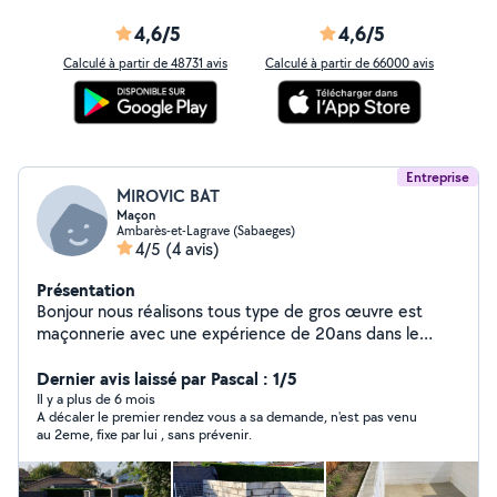
4,6/5
4,6/5
Calculé à partir de 48731 avis
Calculé à partir de 66000 avis
Entreprise
MIROVIC BAT
Maçon
Ambarès-et-Lagrave (Sabaeges)
4/5
(4 avis)
Présentation
Bonjour nous réalisons tous type de gros œuvre est
maçonnerie avec une expérience de 20ans dans le
domaine nous vous garantissons un travail sérieux est de
qualité.
Dernier avis laissé par Pascal : 1/5
Il y a plus de 6 mois
A décaler le premier rendez vous a sa demande, n'est pas venu
au 2eme, fixe par lui , sans prévenir.