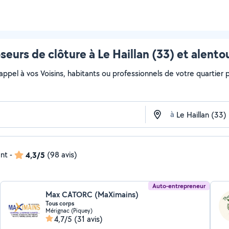
seurs de clôture à Le Haillan (33) et alento
 appel à vos Voisins, habitants ou professionnels de votre quartier po
à
ent
-
4,3/5
(98 avis)
Auto-entrepreneur
Max CATORC (MaXimains)
Tous corps
Mérignac (Piquey)
4,7/5
(31 avis)