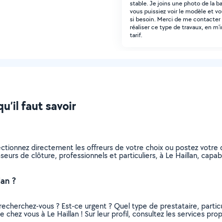
stable. Je joins une photo de la b
vous puissiez voir le modèle et v
si besoin. Merci de me contacter
réaliser ce type de travaux, en m'
tarif.
u’il faut savoir
ectionnez directement les offreurs de votre choix ou postez votr
poseurs de clôture, professionnels et particuliers, à Le Haillan, ca
lan ?
recherchez-vous ? Est-ce urgent ? Quel type de prestataire, particu
 chez vous à Le Haillan ! Sur leur profil, consultez les services pro