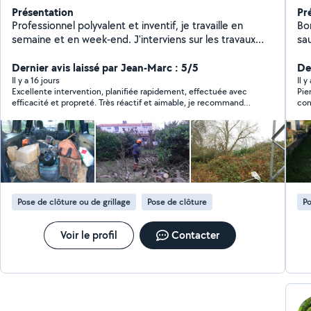
Présentation
Pr
Professionnel polyvalent et inventif, je travaille en
Bon
semaine et en week-end. J'interviens sur les travaux
sa
extérieurs et intérieurs. S.O.S Travaux : réparations,
en
rénovation, construction, aménagement, peinture
Dernier avis laissé par Jean-Marc : 5/5
sur
De
(manuelle et pistolet), plomberie, nettoyage chantiers,
vo
Il y a 16 jours
Il y
Excellente intervention, planifiée rapidement, effectuée avec
Pie
élagage, jardinage ... et sur demande. Réalisations sur
co
efficacité et propreté. Très réactif et aimable, je recommande
confiée.. 
facebook Maximains33
demand
chaudement !
de 
ser
boi
égal
ré
ma
bu
Pose de clôture ou de grillage
Pose de clôture
Po
tai
Voir le profil
Contacter