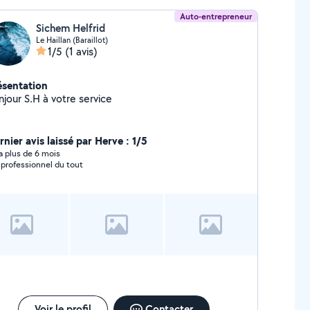
Auto-entrepreneur
Sichem Helfrid
Le Haillan (Baraillot)
1/5
(1 avis)
ésentation
njour S.H à votre service
nier avis laissé par Herve : 1/5
y a plus de 6 mois
 professionnel du tout
Voir le profil
Contacter