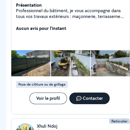
Présentation
Professionnel du bâtiment, je vous accompagne dans
tous vos travaux extérieurs : maçonnerie, terrassement
. J'interviens pour les branchements VRD, la création
d'allées, de parkings et d'accès chantier. Je réalise
Aucun avis pour l'instant
également des piscines maçonnées sur mesure. Travail
sérieux, soigné et adapté à vos besoins.
Pose de clôture ou de grillage
Voir le profil
Contacter
Particulier
Xhuli Ndoj