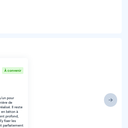
À convenir
u'un pour
rrière de
éalisé. Il reste
ts en béton à
ment profond,
'y fixer les
oit parfaitement