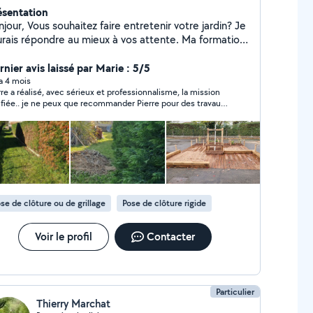
ésentation
jour, Vous souhaitez faire entretenir votre jardin? Je
urais répondre au mieux à vos attente. Ma formation
 aménagement paysagé me permet de m'appuyer
 des bases solides et variées. Je saurais répondre à
rnier avis laissé par Marie : 5/5
s demande d'entretien courant et mettrais mes
 a 4 mois
rre a réalisé, avec sérieux et professionnalisme, la mission
mpétences à votre services pour répondre à vos
je ne peux que recommander Pierre pour des travaux
e spécifique. Je vous propose également mes
jardinage, taille de haie etc.
vices pour la réalisation de terrasse en bois (pin,
s exotique), clôtures de jardin (bois, béton)
ement la création de bassins. Vous souhaitez
aliser vos travaux vous même je loue aussi du
tériel ponceuse, visseuse, petit perforateur
rineur, compresseur, groupe électrogène, tondeuse,
se de clôture ou de grillage
Pose de clôture rigide
lle haie...
Voir le profil
Contacter
Particulier
Thierry Marchat