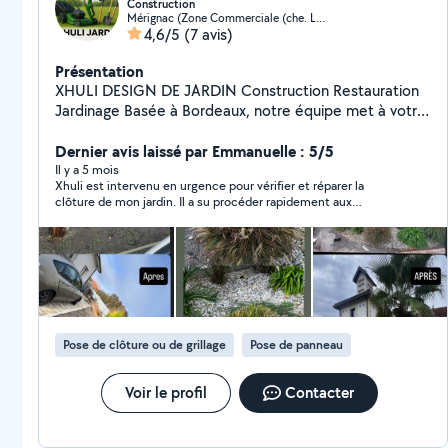
Construction
Mérignac (Zone Commerciale (che. Long))
4,6/5
(7 avis)
Présentation
XHULI DESIGN DE JARDIN Construction Restauration
Jardinage Basée à Bordeaux, notre équipe met à votre
service un savoir-faire artisanal pour tous vos projets de
maison et de jardin. Nos prestations : Création et
Dernier avis laissé par Emmanuelle : 5/5
entretien de jardins Travaux de construction et
Il y a 5 mois
Xhuli est intervenu en urgence pour vérifier et réparer la
maçonnerie Rénovation et restauration Aménagement
clôture de mon jardin. Il a su procéder rapidement aux
extérieur et terrasses Sérieux, qualité et respect des
réparations nécessaires.
délais chaque projet est réalisé avec passion et
professionnalisme. Intervention à Bordeaux et ses
alentours. XHULI DESIGN DE JARDIN la passion du
travail bien fait.
Pose de clôture ou de grillage
Pose de panneau
Voir le profil
Contacter