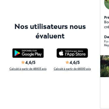
Pr
Bon
Nos utilisateurs nous
cré
hor
évaluent
pr
De
de
Il 
Rép
ph
pr
d'a
de
4,6/5
4,6/5
ar
Calculé à partir de 48803 avis
Calculé à partir de 66000 avis
me 
be
té
do
tr
cr