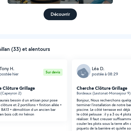
Découvrir
llan (33) et alentours
Tony H.
Léa D.
Sur devis
postée hier
postée à 08:29
 Clôture Grillage
Cherche Clôture Grillage
 (Capeyron 2)
Bordeaux (Lestonat-Monsejour 9)
 aurais besoin d un artisan pour pose
Bonjour, Nous recherchons quelq
lôture et 2 portillons + finition allée +
terminer l'installation de notre ba
 BA13 + démolition d un ancien bar
piscine. Le côté terrasse est déjà r
 en bois cdt mr hénon
le côté pelouse : il y a 3 ou 4 plo
réaliser. Il faut creuser suffisam
couler les plots sous la terre afin d
piquets de la barrière et qu'elle s