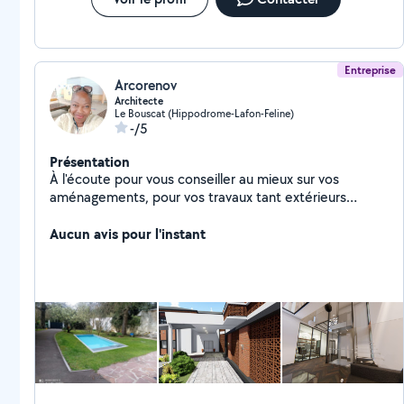
Entreprise
Arcorenov
Architecte
Le Bouscat (Hippodrome-Lafon-Feline)
-/5
Présentation
À l'écoute pour vous conseiller au mieux sur vos
aménagements, pour vos travaux tant extérieurs
qu'intérieurs. Je dépose les PC ainsi que les
déclarations de travaux pour vous. Je m'occupe de
Aucun avis pour l'instant
tout de A à À. Metrés, 3 D et plans d'exécution.