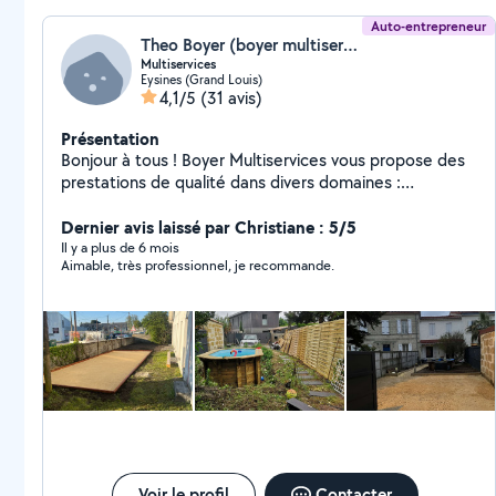
Auto-entrepreneur
Theo Boyer (boyer multiservice)
Multiservices
Eysines (Grand Louis)
4,1/5
(31 avis)
Présentation
Bonjour à tous ! Boyer Multiservices vous propose des
prestations de qualité dans divers domaines :
entretiens de parcs et jardin,tailles de haie,nettoyage
de vos toitures,façades ainsi que vos
Dernier avis laissé par Christiane : 5/5
terrasses,rénovations intérieur extérieur,nettoyage de
Il y a plus de 6 mois
Aimable, très professionnel, je recommande.
vitre ,ainsi que vos travaux les plus urgents N'hésitez
pas à nous contacter via Messenger, téléphone, mail..
Les devis sont gratuits Mon objectif est de vous offrir
des solutions en rapport à vos attentes avec un service
sérieux et de qualité Merci et à très vite
Voir le profil
Contacter