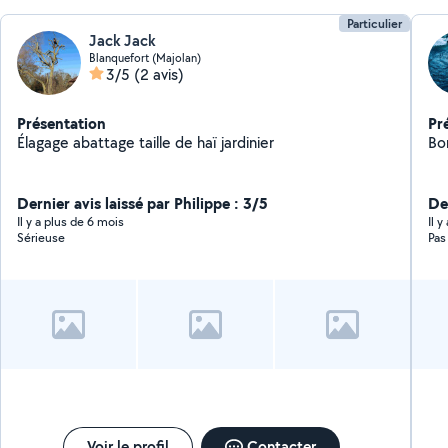
Particulier
Jack Jack
Blanquefort (Majolan)
3/5
(2 avis)
Présentation
Pr
Élagage abattage taille de haï jardinier
Bo
Dernier avis laissé par Philippe : 3/5
Der
Il y a plus de 6 mois
Il 
Sérieuse
Pas
Voir le profil
Contacter