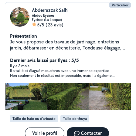
Particulier
Abderrazzak Salhi
Abdou Eysines
Eysines (La Lesque)
5/5
(23 avis)
Présentation
Je vous propose des travaux de jardinage, entretiens
jardin, débarrasser en déchetterie, Tondeuse élagage,
plantation, taille de haies
Dernier avis laissé par Ilyes : 5/5
Il y a 2 mois
Il a taillé et élagué mes arbres avec une immense expertise.
Non seulement le résultat est impeccable, mais il a également
tout nettoyé et ramassé avant de partir. C’est une personne
extrêmement souriante, bienveillante et autonome : il prend
des initiatives sans qu'on ait besoin de lui demander quoi que
ce soit, tout en donnant de superbes conseils pour l'entretien.
Le tout pour un tarif plus que raisonnable face à la qualité du
service. Je le recommande les yeux fermés ! Merci encore pour
votre professionnalisme. 🙏
Taille de haie ou d'arbuste
Taille de thuya
Voir le profil
Contacter