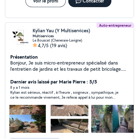
Voir le profil
Contacter
Auto-entrepreneur
Kylian Yau (Y Multiservices)
Multiservices
Le Bouscat (Cheneraie-Lavigne)
4,7/5
(19 avis)
Présentation
Bonjour, Je suis micro-entrepreneur spécialisé dans
l'entretien de jardins et les travaux de petit bricolage.
Sérieux, ponctuel et appliqué, je vous propose des
prestations de qualité adaptées à vos besoins. Agréé
Dernier avis laissé par Marie Pierre : 5/5
SAP (services à la personne) remboursement de 50%
Il y a 1 mois
Kylian est sérieux, réactif , à l’heure , soigneux , sympathique, je
sur le crédit d'imposition Jardinage : Tonte de pelouse
ce le recommande vivement, Je referai appel à lui pour mon
Taille de haies et arbustes Désherbage Débroussaillage
jardin et des petits travaux .
Entretien régulier ou ponctuel Nettoyage de terrasse et
extérieurs Petit bricolage : Montage de meubles
Fixation d'étagères, cadres, luminaires Petites
réparations diverses Remplacement de robinetterie
Petits travaux d'entretien intérieur Expérience acquise
dans la construction à la main d'un golf Travail propre et