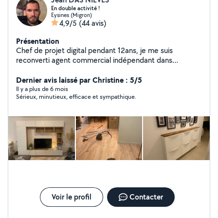
En double activité !
Eysines (Migron)
4,9/5
(44 avis)
Présentation
Chef de projet digital pendant 12ans, je me suis
reconverti agent commercial indépendant dans
l'immobilier en 2021. Et comme j'adore rencontrer de
nouvelles personnes, je complète mon agenda au
Dernier avis laissé par Christine : 5/5
besoin avec des petits travaux de bricolage, jardinage
Il y a plus de 6 mois
Sérieux, minutieux, efficace et sympathique.
ou des cours de Maths (diplomé Master 2
Math/info/stats) ! Au plaisir de pouvoir vous donner un
coup de main !
Voir le profil
Contacter