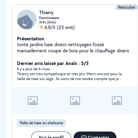
Particulier
Thierry
Fonctionaire
Arès (Arès)
4,8/5
(25 avis)
Présentation
tonte jardins haie divers nettoyages fossé
manuellement coupe de bois pour le chauffage divers
Dernier avis laissé par Anaïs : 5/5
Il y a plus de 6 mois
Thierry est très sympathique et très pro. Merci encore pour la
taille de haie sur Lège. Je viens de me rendre compte que je ne
vous avez pas laissé d’avis à l’époque ce qui est chose faite 👌
Je recommande. bonne journée
Taille de haie ou d'arbuste
Voir le profil
Contacter