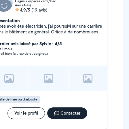
Elagueur espaces verts/Elec
Arès (Arès)
4,9/5
(19 avis)
ésentation
ès avoir été électricien, j'ai poursuivi sur une carrière
ns le bâtiment en général. Grâce à de nombreuses
périences en tant que moniteur d'escalade je me
s investi dans le jardinage et surtout l'élagage que
nier avis laissé par Sylvie : 4/5
ffectionne particulièrement. Je suis donc à votre
 a 1 mois
vail bien fait rapide et soigneux
position pour tous vos travaux. Au plaisir wally
ille de haie ou d'arbuste
Voir le profil
Contacter