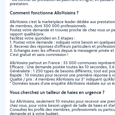
prestation.
Comment fonctionne AlloVoisins ?
AlloVoisins c’est la marketplace leader dédiée aux prestatio
de membres, dont 300 000 professionnels.
Postez votre demande et trouvez proche de chez vous un parti
rapport qualité/prix.
Facilitez votre quotidien en 3 étapes :
1. Postez votre demande : indiquez votre besoin en quelque
2. Recevez des réponses d’offreurs particuliers et professio
3. Echangez avec les offreurs depuis la messagerie privée et 
C’est gratuit et sans commission !
AlloVoisins partout en France : 35 000 communes représentées 
Efficace : Une demande postée toutes les 10 secondes, 3.6
Généraliste : 1 250 types de besoins différents, tout est poss
Rapide : 10 minutes pour recevoir une première réponse à 
Qualité / prix : 4 membres AlloVoisins sur 5* indiquent qu’All
* Données issues d’une enquête AlloVoisins réalisée sur un é
Vous cherchez un tailleur de haies en urgence ?
Sur AlloVoisins, seulement 10 minutes pour recevoir une p
chez vous, pour votre besoin urgent de taille de haies et d'a
Consultez les profils des membres, professionnels ou particuli
demande et à votre budget.