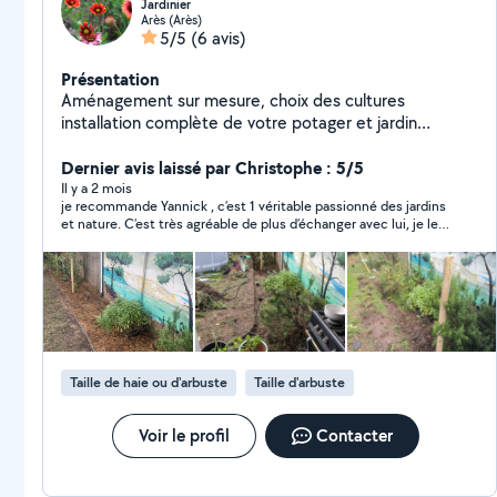
Jardinier
Arès (Arès)
5/5
(6 avis)
Présentation
Aménagement sur mesure, choix des cultures
installation complète de votre potager et jardin
d'ornement et contrat d'entretien . Suivi régulier,
désherbage conseil d'expert pour tout votre jardin.
Dernier avis laissé par Christophe : 5/5
Nettoyage de terrasse et clôture.
Il y a 2 mois
je recommande Yannick , c’est 1 véritable passionné des jardins
et nature. C’est très agréable de plus d’échanger avec lui, je le
recommande sans problème
Taille de haie ou d'arbuste
Taille d'arbuste
Voir le profil
Contacter