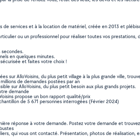
ns de services et à la location de matériel, créée en 2013 et plébi
culier ou un professionnel pour réaliser toutes vos prestations, d
s secondes.
nnels en quelques minutes.
sécurisée et faites votre choix !
sur AlloVoisins, du plus petit village à la plus grande ville, tro
 millions de demandes postées par an
ible sur AlloVoisins, du plus petit besoin aux plus grands projets.
votre demande
oVoisins propose un bon rapport qualité/prix
chantillon de 5 671 personnes interrogées (Février 2024)
remière réponse à votre demande. Postez votre demande et trouve
rbustes
ers, qui vous ont contacté. Présentation, photos de réalisation, exp