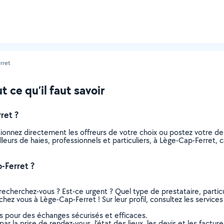
rret
t ce qu’il faut savoir
ret ?
ctionnez directement les offreurs de votre choix ou postez votre
tailleurs de haies, professionnels et particuliers, à Lège-Cap-Ferre
-Ferret ?
recherchez-vous ? Est-ce urgent ? Quel type de prestataire, particu
 chez vous à Lège-Cap-Ferret ! Sur leur profil, consultez les service
ns pour des échanges sécurisés et efficaces.
r la prise de rendez-vous, l’état des lieux, les devis et les facture