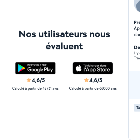
Pr
Apr
Nos utilisateurs nous
da
ex
évaluent
sui
Der
j'a
Il y
Tra
dis
4,6/5
4,6/5
Calculé à partir de 48731 avis
Calculé à partir de 66000 avis
Ta