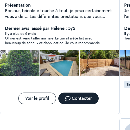
Présentation
Pr
Bonjour, bricoleur touche à-tout, je peux certainement
Je
vous aider... Les differentes prestations que vous
l'
voudrez bien me confier me conforteront dans mon
Sp
choix de créer sous peu une structure multi services de
Dernier avis laissé par Hélène : 5/5
int
De
proximité sur le nord bassin. Au plaisir de vous rendre
vo
Il y a plus de 6 mois
Il 
Olivier est venu tailler ma haie. Le travail a été fait avec
Trè
service, Olivier
dé
beaucoup de sérieux et d'application. Je vous recommande
Ent
vivement de faire appel à lui.
ent
boi
bé
kit
éta
de
Ta
terrasse boi
Devi
con
Voir le profil
Contacter
4o