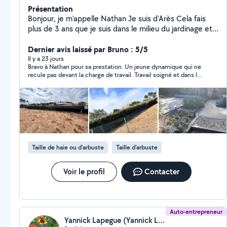
Présentation
Bonjour, je m'appelle Nathan Je suis d'Arès Cela fais
plus de 3 ans que je suis dans le milieu du jardinage et
de l'aménagement paysager. Je suis disponible à votre
disposition et très motivé pour entretenir et faire des
Dernier avis laissé par Bruno : 5/5
aménagements pour améliorer vos jardins ! -Tailles -
Il y a 23 jours
Bravo à Nathan pour sa prestation. Un jeune dynamique qui ne
Tonte -Désherbage -Plantation -Ramassage -Pavage -
recule pas devant la charge de travail. Travail soigné et dans les
Dallage -Maçonnerie N'hésitez pas à me contacter !
temps. Merci
Taille de haie ou d'arbuste
Taille d'arbuste
Voir le profil
Contacter
Auto-entrepreneur
Yannick Lapegue (Yannick LAPEGUE)