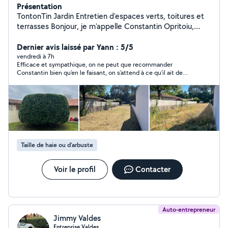
Présentation
TontonTin Jardin Entretien d'espaces verts, toitures et
terrasses Bonjour, je m'appelle Constantin Opritoiu,
gérant de TontonTin Jardin. Je vous propose mes
services pour l'entretien de vos extérieurs sur La Teste-
Dernier avis laissé par Yann : 5/5
de-Buch et les communes alentour. Mes prestations : *
vendredi à 7h
Efficace et sympathique, on ne peut que recommander
Entretien de jardins et d'espaces verts * Tonte de
Constantin bien qu’en le faisant, on s’attend à ce qu’il ait de
pelouse * Taille de haies et d'arbustes * Désherbage et
moins en moins de disponibilité. Allez-y, les yeux fermés et
débroussaillage * Ramassage des feuilles et évacuation
votre jardin, vous remerciera.
des déchets verts * Nettoyage et entretien de toitures
* Nettoyage de terrasses et allées Je travaille avec
sérieux, ponctualité et soin afin de vous garantir un
résultat propre et durable. Que ce soit pour un
entretien régulier ou une intervention ponctuelle, je
Taille de haie ou d'arbuste
m'adapte à vos besoins. N'hésitez pas à me contacter
pour échanger sur votre projet et obtenir un devis
gratuit.
Voir le profil
Contacter
Auto-entrepreneur
Jimmy Valdes
Entreprise Valdes