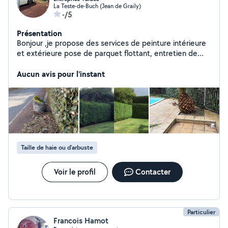
La Teste-de-Buch (Jean de Graily)
-/5
Présentation
Bonjour ,je propose des services de peinture intérieure
et extérieure pose de parquet flottant, entretien de
jardin(taille de haies tonte etc.), débarras de maison
etc, et autres travaux. Contactez moi pour un devis
Aucun avis pour l'instant
gratuit et un travail soigné.
Taille de haie ou d'arbuste
Voir le profil
Contacter
Particulier
Francois Hamot