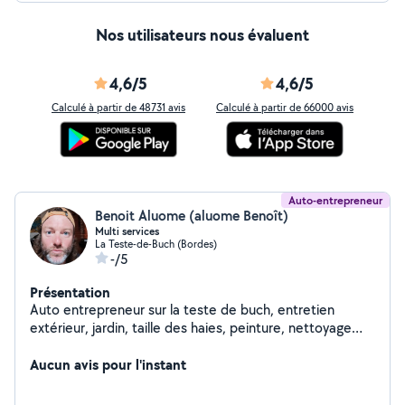
Nos utilisateurs nous évaluent
4,6/5
4,6/5
Calculé à partir de 48731 avis
Calculé à partir de 66000 avis
Auto-entrepreneur
Benoit Aluome (aluome Benoît)
Multi services
La Teste-de-Buch (Bordes)
-/5
Présentation
Auto entrepreneur sur la teste de buch, entretien
extérieur, jardin, taille des haies, peinture, nettoyage
toiture, entretien des bâtiments, déménagement, vide
maison et garage.
Aucun avis pour l'instant