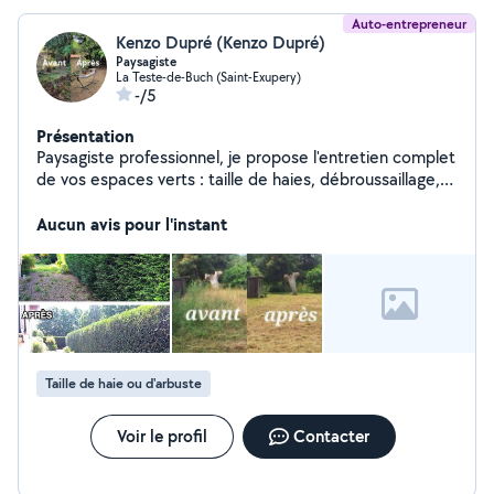
Auto-entrepreneur
Kenzo Dupré (Kenzo Dupré)
Paysagiste
La Teste-de-Buch (Saint-Exupery)
-/5
Présentation
Paysagiste professionnel, je propose l'entretien complet
de vos espaces verts : taille de haies, débroussaillage,
élagage, abattage et dessouchage. Je réalise
également des petits travaux de maçonnerie (bordures,
Aucun avis pour l'instant
allées, murets) et de peinture extérieure. Travail
effectué en équipe, avec sérieux, professionnalisme et
assurance comprise. Déplacement et devis gratuits.
Travail propre et soigné garanti. J'interviens sur le bassin
d'Arcachon et les alentours. Je reste joignable au 06/10
72 58 33 Bien cordialement, Kenzo Dupré
Taille de haie ou d'arbuste
Voir le profil
Contacter