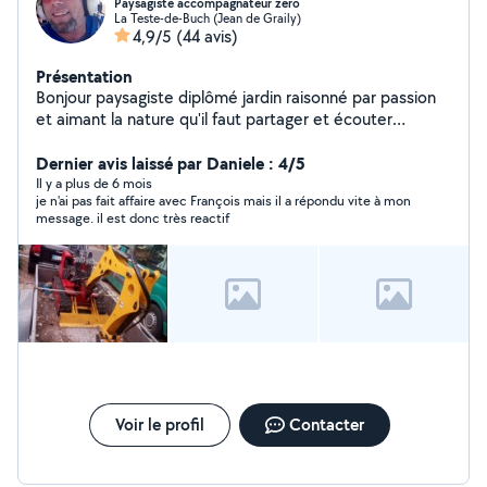
Paysagiste accompagnateur zero
La Teste-de-Buch (Jean de Graily)
4,9/5
(44 avis)
Présentation
Bonjour paysagiste diplômé jardin raisonné par passion
et aimant la nature qu'il faut partager et écouter
respecter ! Gère orienté intégré végétaux dans son
milieux Équilibre enrichir un sol Recrée un milieu naturel
Dernier avis laissé par Daniele : 4/5
équilibré Partager le bien être vegetal Tirer les leçons
Il y a plus de 6 mois
je n'ai pas fait affaire avec François mais il a répondu vite à mon
apprises avec dame nature Zéro six 62 quinze 53 8 six
message. il est donc très reactif
Impossible de répondre ici Forfait tonte des 45 pour
600 M2 Roto souffleur 2 pagniers tonte Toiture des
200 nettoyage plus dalle et évacuation Broyage
branches Nivellement et étalage terre ou cailloux
Arrachage de haie mini-pelle Fouille et tranché
Voir le profil
Contacter