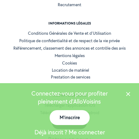
Recrutement
INFORMATIONS LÉGALES
Conditions Générales de Vente et d'Utilisation
Politique de confidentialité et de respect de la vie privée
Référencement, classement des annonces et contrôle des avis
Mentions légales
Cookies
Location de matériel
Prestation de services
Connectez-vous pour profiter
NOS APPLICATIONS
pleinement d'AlloVoisins
Télécharger l’application iOS
Télécharger l’application Android
M'inscrire
Carte
Déjà inscrit ? Me connecter