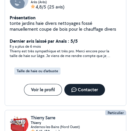
Arès (Arès)
4,8/5
(25 avis)
Présentation
tonte jardins haie divers nettoyages fossé
manuellement coupe de bois pour le chauffage divers
Dernier avis laissé par Anaïs : 5/5
Il y a plus de 6 mois
Thierry est très sympathique et très pro. Merci encore pour la
taille de haie sur Lège. Je viens de me rendre compte que je ne
vous avez pas laissé d’avis à l’époque ce qui est chose faite 👌
Je recommande. bonne journée
Taille de haie ou d'arbuste
Voir le profil
Contacter
Particulier
Thierry Sarre
Thierry
Andernos-les-Bains (Nord Ouest)