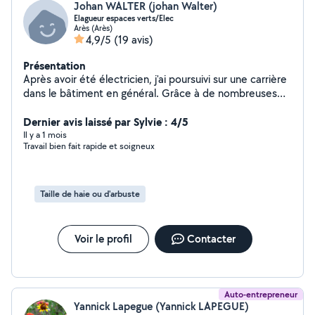
Johan WALTER (johan Walter)
Elagueur espaces verts/Elec
Arès (Arès)
4,9/5
(19 avis)
Présentation
Après avoir été électricien, j'ai poursuivi sur une carrière
dans le bâtiment en général. Grâce à de nombreuses
expériences en tant que moniteur d'escalade je me suis
investi dans le jardinage et surtout l'élagage que
Dernier avis laissé par Sylvie : 4/5
j'affectionne particulièrement. Je suis donc à votre
Il y a 1 mois
Travail bien fait rapide et soigneux
disposition pour tous vos travaux. Au plaisir wally
Taille de haie ou d'arbuste
Voir le profil
Contacter
Auto-entrepreneur
Yannick Lapegue (Yannick LAPEGUE)