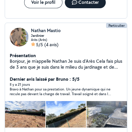
Voir le profil
Contacter
Particulier
Nathan Mastio
Jardinier
Arès (Arès)
5/5
(4 avis)
Présentation
Bonjour, je m'appelle Nathan Je suis d'Arès Cela fais plus
de 3 ans que je suis dans le milieu du jardinage et de
l'aménagement paysager. Je suis disponible à votre
disposition et très motivé pour entretenir et faire des
Dernier avis laissé par Bruno : 5/5
aménagements pour améliorer vos jardins ! -Tailles -
Il y a 21 jours
Bravo à Nathan pour sa prestation. Un jeune dynamique qui ne
Tonte -Désherbage -Plantation -Ramassage -Pavage -
recule pas devant la charge de travail. Travail soigné et dans les
Dallage -Maçonnerie N'hésitez pas à me contacter !
temps. Merci