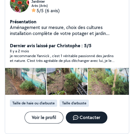
Jardinier
Arès (Arès)
5/5
(6 avis)
Présentation
Aménagement sur mesure, choix des cultures
installation complète de votre potager et jardin
d'ornement et contrat d'entretien . Suivi régulier,
désherbage conseil d'expert pour tout votre jardin.
Dernier avis laissé par Christophe : 5/5
Nettoyage de terrasse et clôture.
Il y a 2 mois
je recommande Yannick , c’est 1 véritable passionné des jardins
et nature. C’est très agréable de plus d’échanger avec lui, je le
recommande sans problème
Taille de haie ou d'arbuste
Taille d'arbuste
Voir le profil
Contacter