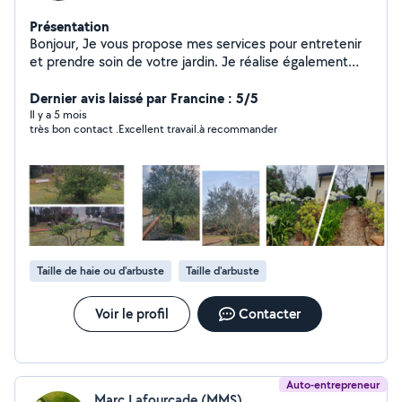
Présentation
Bonjour, Je vous propose mes services pour entretenir
et prendre soin de votre jardin. Je réalise également
des petits travaux d'aménagement paysagers et
plantations. Equipé d'un utilitaire pour évacuer les
Dernier avis laissé par Francine : 5/5
déchets verts. Disponible, à l'écoute de vos demande.
Il y a 5 mois
très bon contact .Excellent travail.à recommander
A bientôt
Taille de haie ou d'arbuste
Taille d'arbuste
Voir le profil
Contacter
Auto-entrepreneur
Marc Lafourcade (MMS)