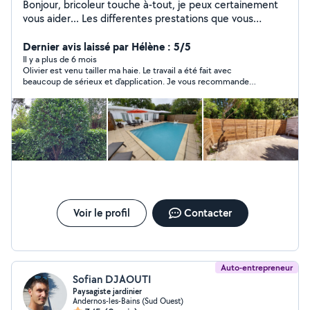
Bonjour, bricoleur touche à-tout, je peux certainement
vous aider... Les differentes prestations que vous
voudrez bien me confier me conforteront dans mon
choix de créer sous peu une structure multi services de
Dernier avis laissé par Hélène : 5/5
proximité sur le nord bassin. Au plaisir de vous rendre
Il y a plus de 6 mois
Olivier est venu tailler ma haie. Le travail a été fait avec
service, Olivier
beaucoup de sérieux et d'application. Je vous recommande
vivement de faire appel à lui.
Voir le profil
Contacter
Auto-entrepreneur
Sofian DJAOUTI
Paysagiste jardinier
Andernos-les-Bains (Sud Ouest)