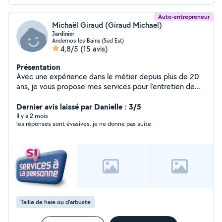
Auto-entrepreneur
Michaël Giraud (Giraud Michael)
Jardinier
Andernos-les-Bains (Sud Est)
4,8/5
(15 avis)
Présentation
Avec une expérience dans le métier depuis plus de 20
ans, je vous propose mes services pour l'entretien de
vos espaces verts, plantation, tonte, taille de haie, de
végétaux et aménagements extérieurs.
Dernier avis laissé par Danielle : 3/5
Il y a 2 mois
les réponses sont évasives. je ne donne pas suite.
Taille de haie ou d'arbuste