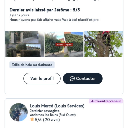
haie , débroussaillage entretien des espaces verts
...mais aussi la pose de clôture pour vos jardins et tout
Dernier avis laissé par Jérôme : 5/5
cela aux tarifs les moins élevés du secteur garantie
Il y a 17 jours
Nous n’avons pas fait affaire mais Vais à été réactif et pro
déplacement pour conseilles et devis gratuit alors n
hésitez pas à me contactez merci
Taille de haie ou d'arbuste
Voir le profil
Contacter
Auto-entrepreneur
Louis Mercé (Louis Services)
Jardinier paysagiste
Andernos-les-Bains (Sud Ouest)
5/5
(20 avis)