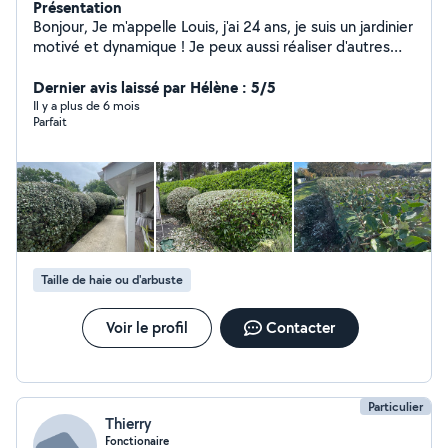
Présentation
Bonjour, Je m'appelle Louis, j'ai 24 ans, je suis un jardinier
motivé et dynamique ! Je peux aussi réaliser d'autres
services en fonction de vos besoins (nettoyage haute
pression, évacuation d'encombrants,) N'hésitez pas à
Dernier avis laissé par Hélène : 5/5
me contacter !
Il y a plus de 6 mois
Parfait
Taille de haie ou d'arbuste
Voir le profil
Contacter
Particulier
Thierry
Fonctionaire