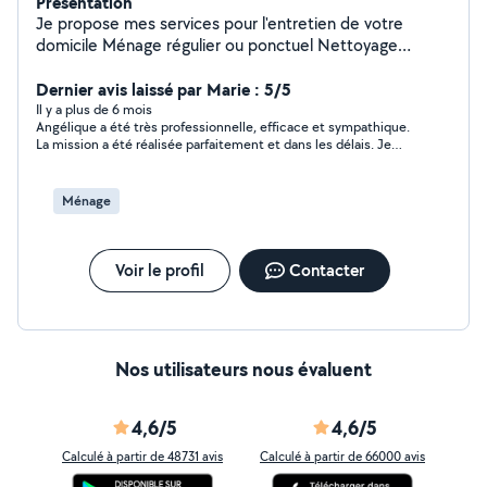
Présentation
Je propose mes services pour l'entretien de votre
domicile Ménage régulier ou ponctuel Nettoyage
complet (cuisine, salle de bain, sols) Repassage
possible Sérieuse, organisée et discrète Je m'adapte à
Dernier avis laissé par Marie : 5/5
vos besoins pour vous offrir un intérieur propre et
Il y a plus de 6 mois
Angélique a été très professionnelle, efficace et sympathique.
agréable Secteur : (Lège et sa presqu'île) Tarif : ("à
La mission a été réalisée parfaitement et dans les délais. Je
discuter selon prestation) N'hésitez pas à me contacter
recommande sans hésiter !
en message privé pour plus d'informations
Ménage
Voir le profil
Contacter
Nos utilisateurs nous évaluent
4,6/5
4,6/5
Calculé à partir de 48731 avis
Calculé à partir de 66000 avis