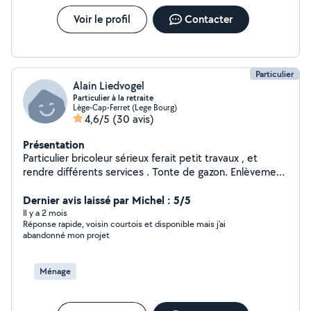
Voir le profil
Contacter
Particulier
Alain Liedvogel
Particulier à la retraite
Lège-Cap-Ferret (Lege Bourg)
4,6/5
(30 avis)
Présentation
Particulier bricoleur sérieux ferait petit travaux , et
rendre différents services . Tonte de gazon. Enlèvement
de gravats et déchets Montage de meubles en kit
Transport / courses Manutention Bricolage et Multi
Dernier avis laissé par Michel : 5/5
Services Location matériel de bricolage Me contacter
Il y a 2 mois
Réponse rapide, voisin courtois et disponible mais j'ai
pour toutes demandes et renseignements
abandonné mon projet
complémentaires.
Ménage