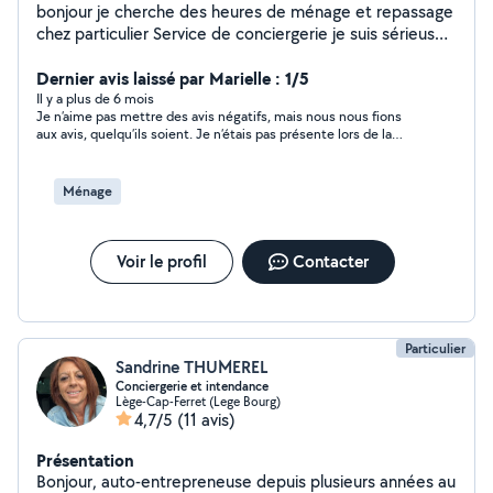
bonjour je cherche des heures de ménage et repassage
chez particulier Service de conciergerie je suis sérieuse
et discrète n'hésitez pas à me contacter .cordialement
Dernier avis laissé par Marielle : 1/5
Il y a plus de 6 mois
Je n’aime pas mettre des avis négatifs, mais nous nous fions
aux avis, quelqu’ils soient. Je n’étais pas présente lors de la
«prestation » les clés ayant été remises par une voisine. Je lui
ai laissé tous les différents produits nécessaires, et le matériel.
Je me retrouve avec plein de traces de nettoyage « grasses »
Ménage
(j’ai dû rincer 2 fois avant de nettoyer à nouveau), des endroits
pas nettoyés (par exemple au dessus des gonds de portes). Je
n’ai pas eu le temps de passer par les CESU, ce qui m’aurait
coûté le même prix, mais avec la possibilité d’un retour auprès
Voir le profil
Contacter
de la société
Particulier
Sandrine THUMEREL
Conciergerie et intendance
Lège-Cap-Ferret (Lege Bourg)
4,7/5
(11 avis)
Présentation
Bonjour, auto-entrepreneuse depuis plusieurs années au