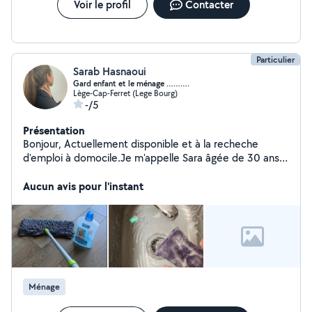
Voir le profil
Contacter
Particulier
Sarab Hasnaoui
Gard enfant et le ménage ……….
Lège-Cap-Ferret (Lege Bourg)
-/5
Présentation
Bonjour, Actuellement disponible et à la recheche
d'emploi à domocile.Je m'appelle Sara âgée de 30 ans
j'habite à lège cap ferret,je vous propose mes services
pour: Garde enfants à domocile Aide ménagère Garde
Aucun avis pour l'instant
personne âgées Préparation de repas Aide au lever et
au coucher Accompagnement Cuisine... Personne
sérieuse, bienveillante, autonome et toujours à l'écoute.
Ayant une expérience importante, consciente de la
responsabilité que porte la garde d'une personne et ma
culture a fait de moi une personne qui est prête à aider
et rendre service avec un bon coeur. N'hésitez pas à me
Ménage
contacter pour n'importe quel renseignement. Merci