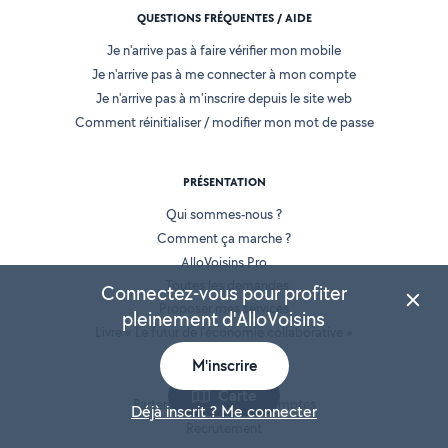
QUESTIONS FRÉQUENTES / AIDE
Je n'arrive pas à faire vérifier mon mobile
Je n'arrive pas à me connecter à mon compte
Je n'arrive pas à m'inscrire depuis le site web
Comment réinitialiser / modifier mon mot de passe
PRÉSENTATION
Qui sommes-nous ?
Comment ça marche ?
AlloVoisins Pro
Toutes les demandes
Connectez-vous pour profiter
Proposer mes services
pleinement d'AlloVoisins
Livre « Le futur de l'économie collaborative »
AlloVoisins en France
M'inscrire
Espace presse
Carte
Partenaires et Grands Comptes
Déjà inscrit ? Me connecter
Recrutement