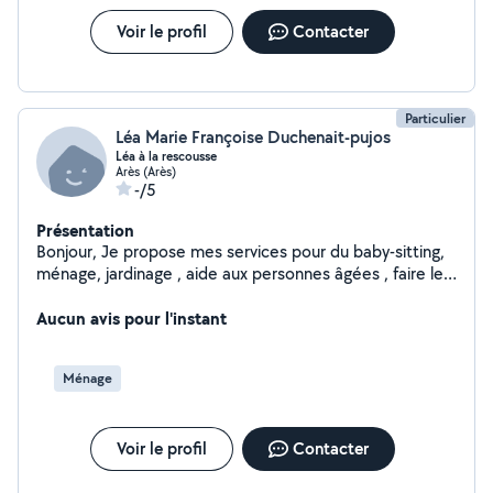
Voir le profil
Contacter
Particulier
Léa Marie Françoise Duchenait-pujos
Léa à la rescousse
Arès (Arès)
-/5
Présentation
Bonjour, Je propose mes services pour du baby-sitting,
ménage, jardinage , aide aux personnes âgées , faire les
courses , faire de l'administratif à tout moment. De plus
je suis entrepreneuse dans la personnalisation de textile
Aucun avis pour l'instant
et d'objets. Je suis ouverte à toute demande ou
proposition
Ménage
Voir le profil
Contacter