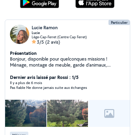
Particulier
Lucie Ramon
Lucie
Lège-Cap-Ferret (Centre Cap Ferret)
3/5
(2 avis)
Présentation
Bonjour, disponible pour quelconques missions !
Ménage, montage de meuble, garde d'animaux,
entretien de jardin, nettoyage de terrasse, nettoyage
de voiture, course et autres missions !
Dernier avis laissé par Rossi : 1/5
Il y a plus de 6 mois
Pas fiable Ne donne jamais suite aux échanges