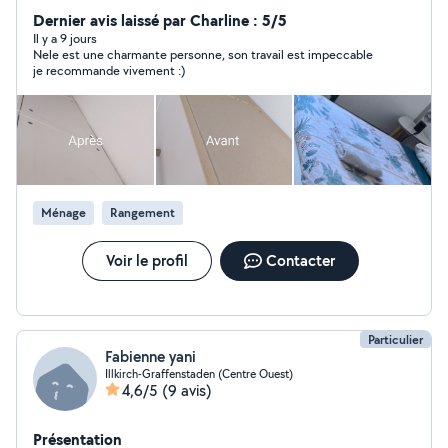
garde a et assistance à la personnes, garde de chien et
Dernier avis laissé par Charline : 5/5
tout ce dont vous avez besoin. Cordialement Zogu
Il y a 9 jours
Nele est une charmante personne, son travail est impeccable
Nélé.
je recommande vivement :)
Ménage
Rangement
Voir le profil
Contacter
Particulier
Fabienne yani
Illkirch-Graffenstaden (Centre Ouest)
4,6/5
(9 avis)
Présentation