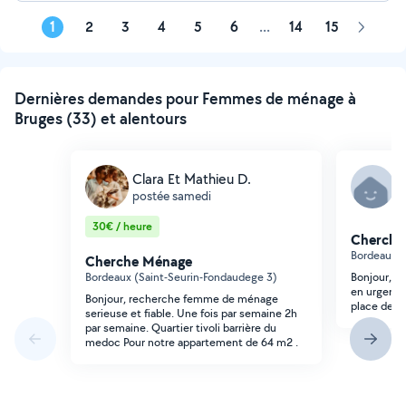
1
2
3
4
5
6
...
14
15
Page
suivant
Dernières demandes pour Femmes de ménage à
Bruges (33) et alentours
Clara Et Mathieu D.
T
postée samedi
p
30€ / heure
Cherche
Bordeaux (
Cherche Ménage
Bordeaux (Saint-Seurin-Fondaudege 3)
Bonjour, 
en urgence
Bonjour, recherche femme de ménage
place de R
serieuse et fiable. Une fois par semaine 2h
par semaine. Quartier tivoli barrière du
medoc Pour notre appartement de 64 m2 .