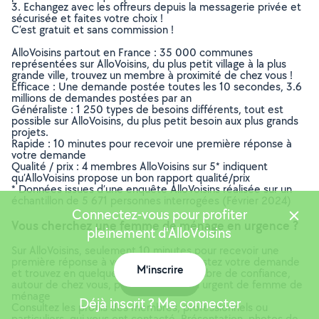
3. Echangez avec les offreurs depuis la messagerie privée et
sécurisée et faites votre choix !
C’est gratuit et sans commission !
AlloVoisins partout en France : 35 000 communes
représentées sur AlloVoisins, du plus petit village à la plus
grande ville, trouvez un membre à proximité de chez vous !
Efficace : Une demande postée toutes les 10 secondes, 3.6
millions de demandes postées par an
Généraliste : 1 250 types de besoins différents, tout est
possible sur AlloVoisins, du plus petit besoin aux plus grands
projets.
Rapide : 10 minutes pour recevoir une première réponse à
votre demande
Qualité / prix : 4 membres AlloVoisins sur 5* indiquent
qu’AlloVoisins propose un bon rapport qualité/prix
* Données issues d’une enquête AlloVoisins réalisée sur un
échantillon de 5 671 personnes interrogées (Février 2024)
Connectez-vous pour profiter
Vous cherchez une femme de ménage en urgence ?
pleinement d'AlloVoisins
Sur AlloVoisins, seulement 10 minutes pour recevoir une
première réponse à votre demande. Postez votre demande
M'inscrire
et trouvez en quelques minutes un membre de confiance,
Carte
autour de chez vous, pour votre besoin urgent de femme de
ménage
Déjà inscrit ? Me connecter
Consultez les profils des membres, professionnels ou
particuliers, qui vous ont contacté. Présentation, photos de