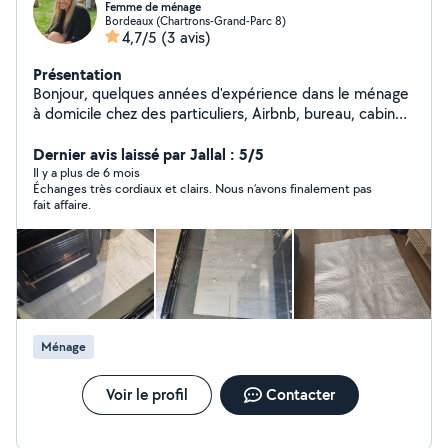
Femme de ménage
Bordeaux (Chartrons-Grand-Parc 8)
4,7/5
(3 avis)
Présentation
Bonjour, quelques années d'expérience dans le ménage
à domicile chez des particuliers, Airbnb, bureau, cabinet
médical, lavage et repassage du linge, et aussi aide a
domicile chez les personnes âgées, aides aux repas,
Dernier avis laissé par Jallal : 5/5
livraison de courses, gardes d'enfants. Je suis ponctuelle
Il y a plus de 6 mois
Échanges très cordiaux et clairs. Nous n’avons finalement pas
et sérieuse.
fait affaire.
Ménage
Voir le profil
Contacter