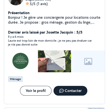
5/5
(1 avis)
Présentation
Bonjour ! Je gère une conciergerie pour locations courte
durée. Je propose : gros ménage, gestion du linge,
check-in / check-out et suivi de résidence secondaire.
Prestation à la carte ou tout compris. Sérieuse et
Dernier avis laissé par Josette Jacquin : 5/5
réactive, je m'occupe de votre logement en toute
Il y a 6 mois
Laurie est trop loin de mon domicile ; je ne peu pas évaluer car
tranquillité.
je n’ai pas donné suite
Ménage
Voir le profil
Contacter