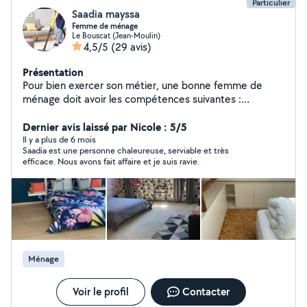
Particulier
Saadia mayssa
Femme de ménage
Le Bouscat (Jean-Moulin)
4,5/5
(29 avis)
Présentation
Pour bien exercer son métier, une bonne femme de
ménage doit avoir les compétences suivantes :
Ponctualité et rapidité d'exécution Discrétion, amabilité,
honnêteté et intégrité Rigueur et capacité d'adaptation
Dernier avis laissé par Nicole : 5/5
Sens de l'organisation et du travail bien fait Autonomie,
Il y a plus de 6 mois
Saadia est une personne chaleureuse, serviable et très
flexibilité et dynamisme Compétences techniques :
efficace. Nous avons fait affaire et je suis ravie.
connaissances sur les procédés de nettoyage, les règles
d'hygiène, de propreté et de sécurité, les produits
d'entretien et leur utilisation...
Ménage
Voir le profil
Contacter