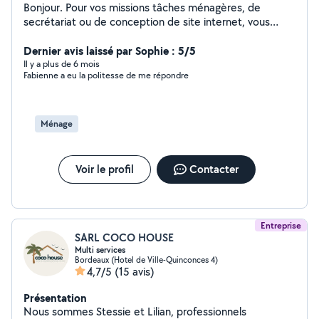
Bonjour. Pour vos missions tâches ménagères, de
secrétariat ou de conception de site internet, vous
cherchez une personne fiable, performante,
compétente et méticuleuse ? Dans ce cas, contactez-
Dernier avis laissé par Sophie : 5/5
moi et vous en serez enchanté(e).
Il y a plus de 6 mois
Fabienne a eu la politesse de me répondre
Ménage
Voir le profil
Contacter
Entreprise
SARL COCO HOUSE
Multi services
Bordeaux (Hotel de Ville-Quinconces 4)
4,7/5
(15 avis)
Présentation
Nous sommes Stessie et Lilian, professionnels