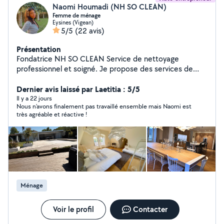
Naomi Houmadi (NH SO CLEAN)
Femme de ménage
Eysines (Vigean)
5/5
(22 avis)
Présentation
Fondatrice NH SO CLEAN Service de nettoyage
professionnel et soigné. Je propose des services de
nettoyage et d'entretien sérieuses, adaptées à vos
Dernier avis laissé par Laetitia : 5/5
besoins. La perfection du nettoyage à votre porte.
Il y a 22 jours
Nous n’avons finalement pas travaillé ensemble mais Naomi est
très agréable et réactive !
Ménage
Voir le profil
Contacter