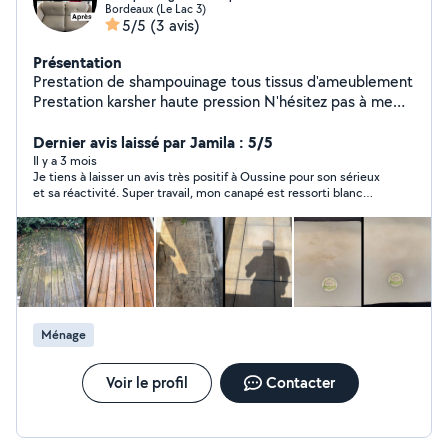
Bordeaux (Le Lac 3)
5/5
(3 avis)
Présentation
Prestation de shampouinage tous tissus d'ameublement
Prestation karsher haute pression N'hésitez pas à me
contacter pour d'avantage de renseignements
Dernier avis laissé par Jamila : 5/5
Il y a 3 mois
Je tiens à laisser un avis très positif à Oussine pour son sérieux
et sa réactivité. Super travail, mon canapé est ressorti blanc
comme neuf ! Travail propre, efficace et soigné du début à la
fin. Je recommande vivement ses services 👍
Ménage
Voir le profil
Contacter