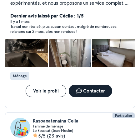
expérimentés, et nous proposons un service complet et
fiable pour particuliers et propriétaires : 1. Conciergerie :
gestion de vos locations (Airbnb, résidences
Dernier avis laissé par Cécile : 1/5
secondaires), accueil des locataires, remise des clés et
Il y a 1 mois
Travail non réalisé, plus aucun contact malgré de nombreuses
suivi client. 2. Nettoyage et entretien : ménage régulier
relances sur 2 mois, clés non rendues !
ou ponctuel, entretien d'appartements, maisons et
locaux. 3. Petits travaux & rénovation : bricolage,
montage de meubles, peinture, plâtrerie, pose de
parquet/carrelage, entretien de toiture, réparation de
gouttières et bien plus. Nous travaillons avec des
artisans qualifiés et assurons des prestations soignées,
rapides et fiables, pour vous simplifier la vie. Un seul
Ménage
interlocuteur pour tous vos besoins à domicile ! Votre
satisfaction, c'est notre priorité ! Lilian et Stessie
Voir le profil
Contacter
Particulier
Rasoanatenaina Cella
Famme de ménage
Le Bouscat (Jean-Moulin)
5/5
(23 avis)