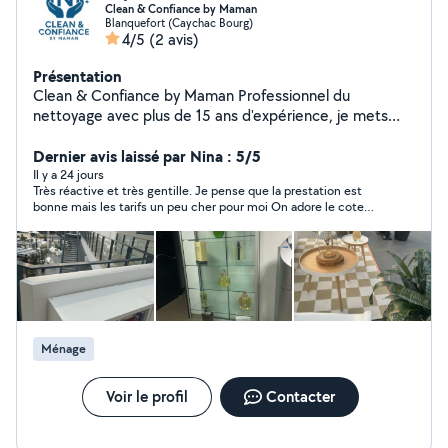
Clean & Confiance by Maman
Blanquefort (Caychac Bourg)
4/5
(2 avis)
Présentation
Clean & Confiance by Maman Professionnel du
nettoyage avec plus de 15 ans d'expérience, je mets
mon savoir-faire au service de vos espaces pour garantir
un environnement propre, sain et agréable. Au fil de ma
Dernier avis laissé par Nina : 5/5
carrière, j'ai eu l'opportunité de travailler dans des lieux
Il y a 24 jours
Très réactive et très gentille. Je pense que la prestation est
exigeants, notamment dans les locaux de Christian Dior
bonne mais les tarifs un peu cher pour moi On adore le cote
Parfums, ce qui témoigne de mon sens du détail, de la
familial de l’histoire ! Bonne continuation
rigueur et du respect des normes d'excellence. Mes
services : - Nettoyage pour particuliers et
professionnels - Entretien de bureaux, commerces et
locaux - Ménage à domicile et remise en état -
Nettoyage soigné des sols, vitres, cuisines, sanitaires -
Organisation et entretien général - Fin de chantier Ce
Ménage
que je vous garantis : - Professionnalisme et discrétion -
Ponctualité et fiabilité - Respect des lieux et de vos
besoins - Résultats irréprochables et durables
Voir le profil
Contacter
***Coopérative AccèsSAP pour la réduction d'impôt***