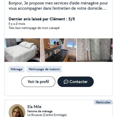
Bonjour, Je propose mes services d'aide ménagère pour
vous accompagner dans l'entretien de votre domicile.
Sérieuse, organisée et discrète, je peux intervenir pour :
* Le nettoyage complet de votre logement (sols,
Dernier avis laissé par Clément : 5/5
surfaces, sanitaires, cuisine) * Le rangement et
Il y a 2 mois
Très bon nettoyage de mon canapé
l'organisation des espaces * Les petites tâches du
quotidien pour vous faire gagner du temps nettoyage
textile nettoyage fin de chantier / état des lieux
nettoyage terrasse Je m'adapte à vos besoins, que ce
soit pour des interventions régulières ou ponctuelles
mais également sur des gros chantier de nettoyage.
Mon objectif est de vous offrir un intérieur propre,
agréable et bien entretenu. N'hésitez pas à me
Ménage
Nettoyage de maison
contacter pour plus d'informations ou pour convenir d'un
rendez-vous. À bientôt !
Voir le profil
Contacter
Particulier
Ela Mile
Femme de ménage
Le Bouscat (Centre-Ermitage)