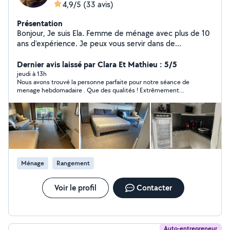
4,9/5
(33 avis)
Présentation
Bonjour, Je suis Ela. Femme de ménage avec plus de 10
ans d'expérience. Je peux vous servir dans de
nombreuses demandes de nettoyage professionnel. -
Chez le particulier - Bureaux, Airbnb - Fin de chantiers -
Dernier avis laissé par Clara Et Mathieu : 5/5
Remise en état de votre maison, appartement bureaux,
jeudi à 13h
Nous avons trouvé la personne parfaite pour notre séance de
après déménagement, entrée et sortiée Je suis
menage hebdomadaire . Que des qualités ! Extrêmement
disponible en semaine et le week-end. Mes tarifs: Chez
professionnelle, gentille , autonome , ne compte pas ses
particuliers: 20. l'heure CESU 22 l'heure Bureaux 22
heures , minutieuse , réactive , ponctuelle etc… Merci
l'heure Airbnb 22 l'heure Fin de chantiers 3m2 plus voir
beaucoup Ela !
sur place l'état Remise en état: voir sur place l'état Si
vous avez besoin n'hésitez pas à me contacter, pour
plus d'informations À bientôt m!
Ménage
Rangement
Voir le profil
Contacter
Auto-entrepreneur