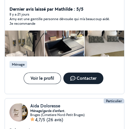
ponctuelle et organisée, je réalise un travail propre et
soigné. Disponible selon vos besoins. N'hésitez pas à
Dernier avis laissé par Mathilde : 5/5
me contacter.Disponible en semaine et week-end
Il y a 21 jours
Amy est une gentille personne dévouée qui m’a beaucoup aidé.
Je recommande
Ménage
Voir le profil
Contacter
Particulier
Aida Doloresse
Ménage/garde d'enfant.
Bruges (Cimetiere Nord-Petit Bruges)
4,7/5
(26 avis)