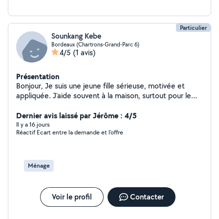
Particulier
Sounkang Kebe
Bordeaux (Chartrons-Grand-Parc 6)
4/5
(1 avis)
Présentation
Bonjour, Je suis une jeune fille sérieuse, motivée et
appliquée. J'aide souvent à la maison, surtout pour le
ménage, et j'ai appris à faire un travail soigné. J'aime que
tout soit propre et bien rangé. Je suis ponctuelle,
Dernier avis laissé par Jérôme : 4/5
respectueuse et attentive aux consignes. J'apprécie le
Il y a 16 jours
Réactif Ecart entre la demande et l'offre
contact avec les gens et j'aime aider. N'hésitez pas à
me contacter si vous cherchez quelqu'un de confiance
pour du ménage ou d'autres petits services. Merci et à
bientôt !
Ménage
Voir le profil
Contacter