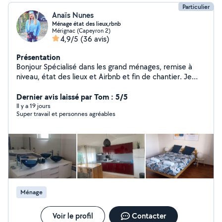
Particulier
Anaïs Nunes
Ménage état des lieux,rbnb
Mérignac (Capeyron 2)
4,9/5
(36 avis)
Présentation
Bonjour Spécialisé dans les grand ménages, remise à
niveau, état des lieux et Airbnb et fin de chantier. Je
suis une femme de 35 ans avec le permis et une
voiture. Pendant ces 4 années j'ai aquis beaucoup
Dernier avis laissé par Tom : 5/5
d'expérience dans ce domaine , très dynamique
Il y a 19 jours
Super travail et personnes agréables
minutieuse et ambitieuse. Vous avez besoin de
prestation rapide et et propre n'hésitez pas a me
contatcter pour pluse de renseignements et tarif. A
bientôt *Tarif 20e de l'heur pour l'entretien régulier de
maison . *Rbnb 1euro du m2 à définire *remise à niveau
d'appartement ou maison Sur devis Intervention 7jrs/7
Ménage
Voir le profil
Contacter