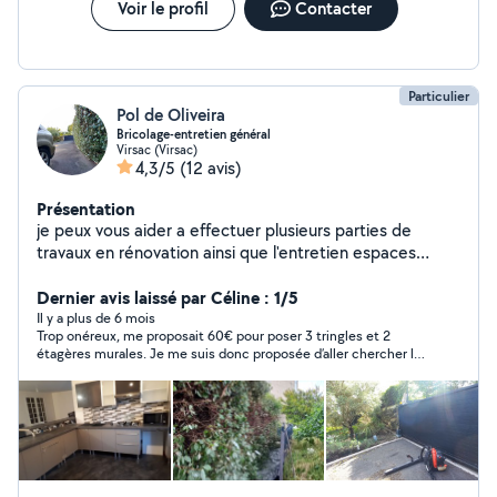
Voir le profil
Contacter
Particulier
Pol de Oliveira
Bricolage-entretien général
Virsac (Virsac)
4,3/5
(12 avis)
Présentation
je peux vous aider a effectuer plusieurs parties de
travaux en rénovation ainsi que l'entretien espaces
verts, nettoyage haute pression, débouchage
canalisations. N'hesitez pas à faire appel à mes services
Dernier avis laissé par Céline : 1/5
. À très bientôt
Il y a plus de 6 mois
Trop onéreux, me proposait 60€ pour poser 3 tringles et 2
étagères murales. Je me suis donc proposée d’aller chercher le
matériel et ai demandé un nouveau prix et là bizarrement ces
messieurs dames ne pouvaient plus venir alors qu’on avait
convenu 14h et qu’il n’était que 13h. Je ne vous souhaite pas
d’être une femme seule, honteux le prix qu’on vous propose
pour 3 pauvres tringles.