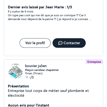
Dernier avis laissé par Jean Marie : 1/5
Il y a plus de 6 mois
Un type pas cool qui me dit que je suis un comique !!! Car il
demande tout dépend de la panne !!! ( je répond si je connais la
panne je ne fais pas de demande !!!!) Donc juste je voulais
signaler
Voir le profil
Contacter
Entreprise
bouvier julien
Maçon carreleur chapentier
Virsac (Virsac)
-/5
Présentation
Entreprise tout corps de métier sauf plomberie et
électricité
Aucun avis pour l'instant