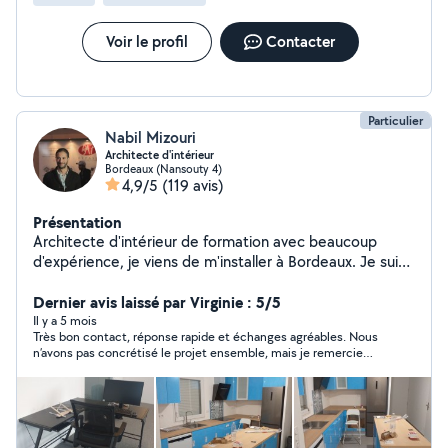
Voir le profil
Contacter
Particulier
Nabil Mizouri
Architecte d'intérieur
Bordeaux (Nansouty 4)
4,9/5
(119 avis)
Présentation
Architecte d'intérieur de formation avec beaucoup
d'expérience, je viens de m'installer à Bordeaux. Je suis
très bricoleur et je peux vous aider et vous conseiller
dans tous vos petits travaux.
Dernier avis laissé par Virginie : 5/5
Il y a 5 mois
Très bon contact, réponse rapide et échanges agréables. Nous
n’avons pas concrétisé le projet ensemble, mais je remercie
Nabil pour sa réactivité et son professionnalisme.