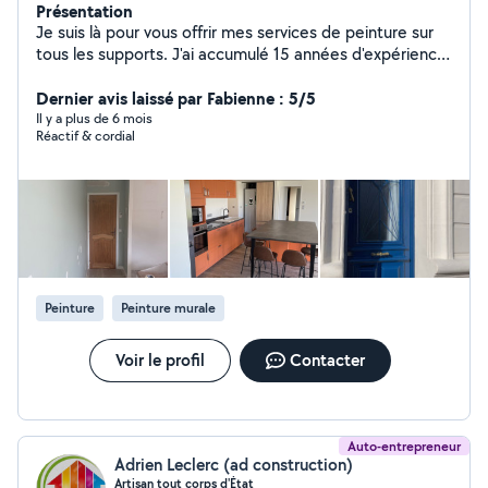
Présentation
Je suis là pour vous offrir mes services de peinture sur
tous les supports. J'ai accumulé 15 années d'expérience
dans les travaux de peinture en rénovation et dans le
neuf. Je m'engage à respecter votre intérieur et je fais
Dernier avis laissé par Fabienne : 5/5
un travail de grande qualité. N'hésitez pas à me
Il y a plus de 6 mois
Réactif & cordial
contacter. Les devis sont offerts gratuitement et
rapides! NOS PRESTATIONS Peintre décorateur Peintre
d'intérieur Peinture d'appartement Peinture murale
Peinture intérieure, Peinture extérieure Peinture à effet
Revêtements décoratifs de murs Peinture
d'appartement Enduit à la chaux Peinture de façade
Peinture de volets
Peinture
Peinture murale
Voir le profil
Contacter
Auto-entrepreneur
Adrien Leclerc (ad construction)
Artisan tout corps d'État