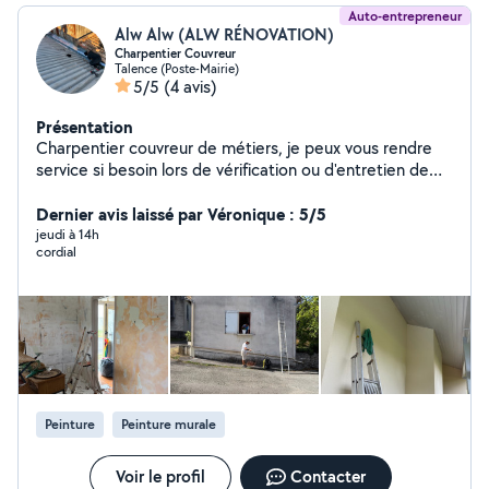
Auto-entrepreneur
Alw Alw (ALW RÉNOVATION)
Charpentier Couvreur
Talence (Poste-Mairie)
5/5
(4 avis)
Présentation
Charpentier couvreur de métiers, je peux vous rendre
service si besoin lors de vérification ou d'entretien de
votre toiture. Travaux de rénovation de façade et de
peinture seulement, gros œuvres.
Dernier avis laissé par Véronique : 5/5
jeudi à 14h
cordial
Peinture
Peinture murale
Voir le profil
Contacter