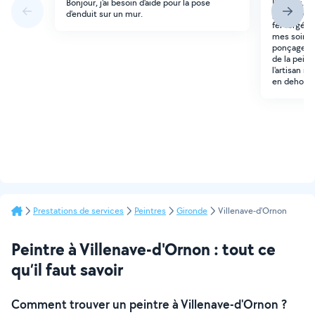
Bonjour, j'ai besoin d'aide pour la pose
Bonjour, J
d'enduit sur un mur.
poncer / sa
fer forgé a
mes soins.
ponçage et
de la pein
l'artisan ré
en dehors 
Prestations de services
Peintres
Gironde
Villenave-d'Ornon
Peintre à Villenave-d'Ornon : tout ce
qu’il faut savoir
Comment trouver un peintre à Villenave-d'Ornon ?