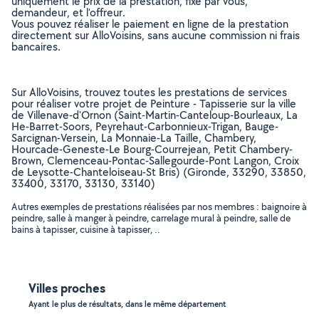
uniquement le prix de la prestation, fixé par vous,
demandeur, et l’offreur.
Vous pouvez réaliser le paiement en ligne de la prestation
directement sur AlloVoisins, sans aucune commission ni frais
bancaires.
Sur AlloVoisins, trouvez toutes les prestations de services
pour réaliser votre projet de Peinture - Tapisserie sur la ville
de Villenave-d'Ornon (Saint-Martin-Canteloup-Bourleaux, La
He-Barret-Soors, Peyrehaut-Carbonnieux-Trigan, Bauge-
Sarcignan-Versein, La Monnaie-La Taille, Chambery,
Hourcade-Geneste-Le Bourg-Courrejean, Petit Chambery-
Brown, Clemenceau-Pontac-Sallegourde-Pont Langon, Croix
de Leysotte-Chanteloiseau-St Bris) (Gironde, 33290, 33850,
33400, 33170, 33130, 33140)
Autres exemples de prestations réalisées par nos membres : baignoire à
peindre, salle à manger à peindre, carrelage mural à peindre, salle de
bains à tapisser, cuisine à tapisser, ..
Villes proches
Ayant le plus de résultats, dans le même département