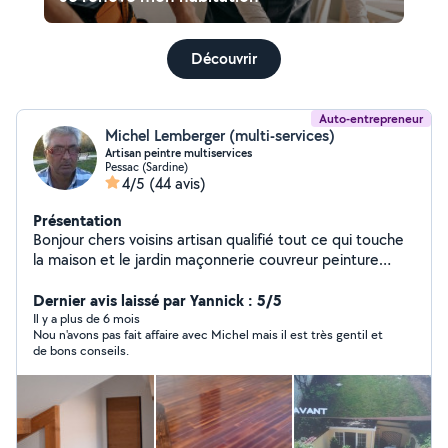
Découvrir
Auto-entrepreneur
Michel Lemberger (multi-services)
Artisan peintre multiservices
Pessac (Sardine)
4/5
(44 avis)
Présentation
Bonjour chers voisins artisan qualifié tout ce qui touche
la maison et le jardin maçonnerie couvreur peinture
élagage multi-service travail soigné transport de gravats
et déchets et autres
Dernier avis laissé par Yannick : 5/5
Il y a plus de 6 mois
Nou n'avons pas fait affaire avec Michel mais il est très gentil et
de bons conseils.