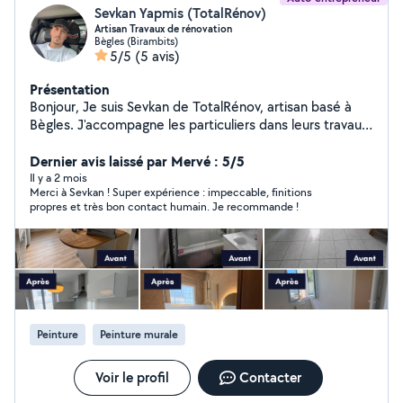
Sevkan Yapmis (TotalRénov)
Artisan Travaux de rénovation
Bègles (Birambits)
5/5
(5 avis)
Présentation
Bonjour, Je suis Sevkan de TotalRénov, artisan basé à
Bègles. J'accompagne les particuliers dans leurs travaux
de rénovation. Mes services : - Pose de cuisines
complète (IKEA, Leroy Merlin, Brico Dépôt, Castorama,
Dernier avis laissé par Mervé : 5/5
Ixina, Schmidt, Mobalpa) - Pose de revêtements de sol
Il y a 2 mois
Merci à Sevkan ! Super expérience : impeccable, finitions
(parquet, lino, PVC, carrelage) - Revêtements murs et
propres et très bon contact humain. Je recommande !
plafonds - Ravalement de façade - Plâtrerie : placo,
cloisons, faux plafonds - Rénovation complète salle de
bain Travail sérieux et soigné Devis rapide. Déplacement
dans toute la Gironde. N'hésitez pas à me contacter
pour échanger sur votre projet.
Peinture
Peinture murale
Voir le profil
Contacter