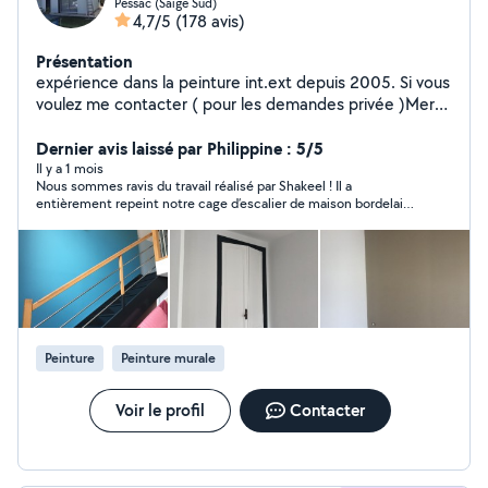
Pessac (Saige Sud)
4,7/5
(178 avis)
Présentation
expérience dans la peinture int.ext depuis 2005. Si vous
voulez me contacter ( pour les demandes privée )Merci
de postuler pour la catégorie peinture et tapisserie.
Dernier avis laissé par Philippine : 5/5
Il y a 1 mois
Nous sommes ravis du travail réalisé par Shakeel ! Il a
entièrement repeint notre cage d’escalier de maison bordelaise
(murs en blanc et boiseries en vert sauge) avec un grand souci
du détail. Le résultat est impeccable et à la hauteur de nos
attentes. Pendant les 7 jours de chantier, Shakeel s’est montré
très discret, ponctuel, méticuleux et professionnel. C’est un
artisan sérieux que nous recommandons sans hésitation pour
vos travaux de peinture intérieure. Encore un grand merci !
Nous referons appel à lui avec plaisir pour nos prochains
projets.
Peinture
Peinture murale
Voir le profil
Contacter