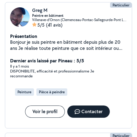
Particulier
Greg M
Peintre en bâtiment
Villenave-d'Ornon (Clemenceau-Pontac-Sallegourde-Pont Langon)
5/5
(41 avis)
Présentation
Bonjour je suis peintre en bâtiment depuis plus de 20
ans Je réalise toute peinture que ce soit intérieur ou
extérieur Pose de revêtement mural ( tapisserie et toile
de verre) pose de parquet(stratifié ou pvc) Pose de lino
Dernier avis laissé par Pineau : 5/5
et du vitrage
Il y a 1 mois
DISPONIBILITE, efficacité et professionnalisme Je
recommande
Peinture
Pièce à peindre
Voir le profil
Contacter
Particulier