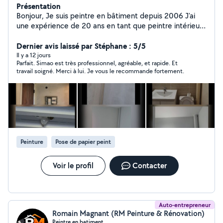
Présentation
Bonjour, Je suis peintre en bâtiment depuis 2006 J'ai
une expérience de 20 ans en tant que peintre intérieur.
Je réalise des travaux de rénovation ou du neuf.
peinture, enduit, papier peint, tout sorte de revêtement
Dernier avis laissé par Stéphane : 5/5
mural, parquet flottant. Si j'ai d'avis sur mon compte
Il y a 12 jours
Parfait. Simao est très professionnel, agréable, et rapide. Et
c'est parce que je viens juste de m'inscrire. Faites moi
travail soigné. Merci à lui. Je vous le recommande fortement.
confiance et vous ne serez pas déçu. Au 06 avec 61
comme 01 encore 99et a la fin 18
Peinture
Pose de papier peint
Voir le profil
Contacter
Auto-entrepreneur
Romain Magnant (RM Peinture & Rénovation)
Peintre en batiment