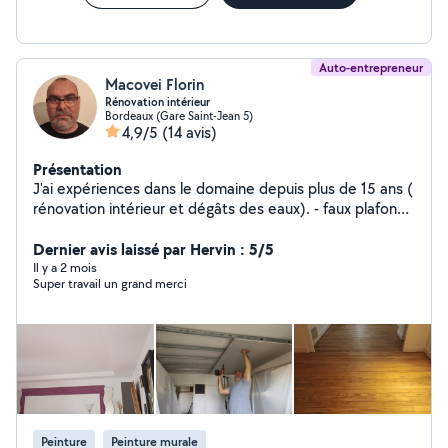
Auto-entrepreneur
Macovei Florin
Rénovation intérieur
Bordeaux (Gare Saint-Jean 5)
4,9/5
(14 avis)
Présentation
J'ai expériences dans le domaine depuis plus de 15 ans (
rénovation intérieur et dégâts des eaux). - faux plafonds
- doublage des murs - cloisons placo - ba 13 collée -
pose de porte intérieure - pose de menuiserie bois alu
Dernier avis laissé par Hervin : 5/5
PVC - galandages - isolation des combles soufflé. Laine
Il y a 2 mois
Super travail un grand merci
de verre ouate de cellulose... - joints bandes enduits -
pose et fournitures - nettoyage de chantier - peinture
générale
Peinture
Peinture murale