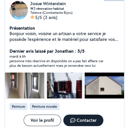
Josue Winterstein
WJ rénovation habitat
Talence (Combattants-Bijou)
5/5
(3 avis)
Présentation
Bonjour voisin, voisine un artisan a votre service je
possède l'expérience et le matériel pour satisfaire vos
demandes dans la rénovation du bâtiment et la création
intervention rapide des placements et devis gratuits je
Dernier avis laissé par Jonathan : 5/5
reste à votre disposition cordialement.josuè l'artisan
mardi à 6h
personne très réactive et disponible on a pas fait affaire car
plus de besoin actuellement mais je reviendrai vers lui
Peinture
Peinture murale
Voir le profil
Contacter