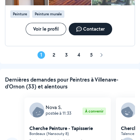
Peinture
Peinture murale
Voir le profil
Contacter
1
2
3
4
5
Page
suivante
Dernières demandes pour Peintres à Villenave-
d'Ornon (33) et alentours
Nova S.
J
À convenir
postée à 11:33
p
Cherche Peinture - Tapisserie
Cherche 
Bordeaux (Nansouty 8)
Talence (C