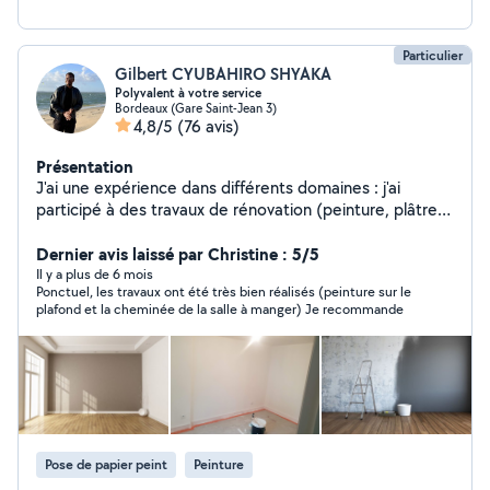
Particulier
Gilbert CYUBAHIRO SHYAKA
Polyvalent à votre service
Bordeaux (Gare Saint-Jean 3)
4,8/5
(76 avis)
Présentation
J'ai une expérience dans différents domaines : j'ai
participé à des travaux de rénovation (peinture, plâtre
murs et plafonds); j'ai également apporter mon aide
dans des déménagements et peux porter des charges
Dernier avis laissé par Christine : 5/5
lourdes ; j'ai aussi travaillé comme manoeuvre dans le
Il y a plus de 6 mois
Ponctuel, les travaux ont été très bien réalisés (peinture sur le
bâtiment, et j'ai effectué de grands ménages après
plafond et la cheminée de la salle à manger) Je recommande
travaux ou déménagements. Je commence dans le Site
Allo Voisins , et suis prêt à vous faire profiter de mon
énergie, mon dynamisme, et mes compétences.
Pose de papier peint
Peinture