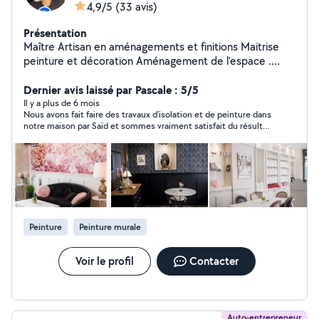
4,9/5
(33 avis)
Présentation
Maître Artisan en aménagements et finitions Maitrise
peinture et décoration Aménagement de l'espace .
Création salle de bain . Dressing .
Dernier avis laissé par Pascale : 5/5
Il y a plus de 6 mois
Nous avons fait faire des travaux d’isolation et de peinture dans
notre maison par Saïd et sommes vraiment satisfait du résultat.
Son travail est très professionnel, il est consciencieux,
organisé, avisé, c’est une personne sérieuse et efficace, nous
referons appel à lui !
Peinture
Peinture murale
Voir le profil
Contacter
Auto-entrepreneur