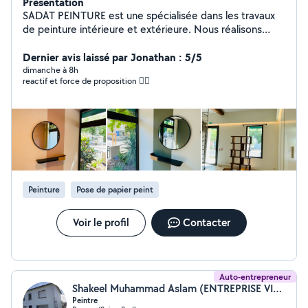
Présentation
SADAT PEINTURE est une spécialisée dans les travaux
de peinture intérieure et extérieure. Nous réalisons
également la pose de papier peint, les revêtements
muraux et les revêtements de sols souples. Nous
Dernier avis laissé par Jonathan : 5/5
intervenons aussi bien en rénovation qu'en construction
dimanche à 8h
reactif et force de proposition 👍🏼
neuve. Notre priorité est de fournir un travail soigné, de
qualité, dans le respect des délais et de la satisfaction
de nos clients. Devis gratuit et intervention rapide.
Peinture
Pose de papier peint
Voir le profil
Contacter
Auto-entrepreneur
Shakeel Muhammad Aslam (ENTREPRISE VIE & COULOURS)
Peintre