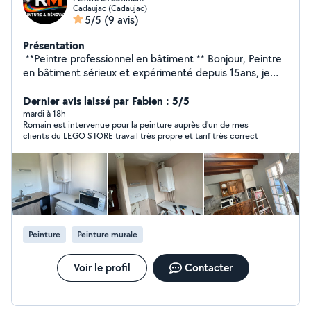
Cadaujac (Cadaujac)
5/5
(9 avis)
Présentation
️ **Peintre professionnel en bâtiment ** Bonjour, Peintre
en bâtiment sérieux et expérimenté depuis 15ans, je
vous propose mes services pour tous vos travaux de
peinture et rénovation. **Disponible en Gironde et
Dernier avis laissé par Fabien : 5/5
alentours** Mes prestations : Peinture intérieure (murs,
mardi à 18h
Romain est intervenue pour la peinture auprès d'un de mes
plafonds, boiseries) Peinture extérieure (façades,
clients du LEGO STORE travail très propre et tarif très correct
volets, portails) Préparation des supports (enduit,
ratissage, ponçage) Pose de tapisserie et revêtements
muraux Revêtement de sols (selon projet) Mes
engagements : Travail soigné et de qualité Respect des
délais Conseils personnalisés Chantier propre après
intervention Possibilité d'envoyer des photos de
réalisations sur demande. N'hésitez pas à me contacter
Peinture
Peinture murale
pour un devis gratuit !
Voir le profil
Contacter