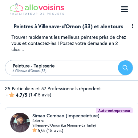
Peintres à Villenave-d'Ornon (33) et alentours
Trouver rapidement les meilleurs peintres près de chez
vous et contactez-les ! Postez votre demande en 2
clics...
Peinture - Tapisserie
Reche
à Villenave-d'Ornon (33)
25 Particuliers et 57 Professionnels répondent
-
4,7/5
(1 415 avis)
Auto-entrepreneur
Simao Cembao (impecpeinture)
Peintre
Villenave-d'Ornon (La Monnaie-La Taille)
5/5
(15 avis)