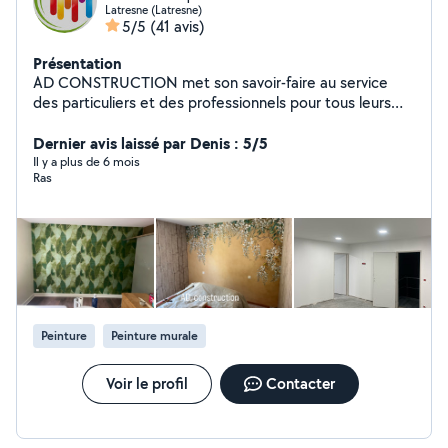
Latresne (Latresne)
5/5
(41 avis)
Présentation
AD CONSTRUCTION met son savoir-faire au service
des particuliers et des professionnels pour tous leurs
projets . Basée à Bordeaux, je vous accompagne avec
rigueur et passion dans la réalisation de vos travaux, du
Dernier avis laissé par Denis : 5/5
conseil à la finition. Écoute et accompagnement
Il y a plus de 6 mois
Ras
personnalisé : Respect des délais et des normes
Utilisation de matériaux de qualité Devis gratuits et
transparents Contactez- moi dès aujourd'hui pour
discuter de votre projet !
Peinture
Peinture murale
Voir le profil
Contacter