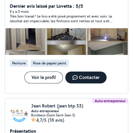
électricité domestique, montage de meubles,
Dernier avis laissé par Lovetta : 5/5
installation de cuisines...
Il y a 3 mois
Très bon travail ! Le lino a été posé proprement et avec soin. Le
résultat est impeccable, les finitions sont nettes et tout a été
laissé propre après le chantier. Personne ponctuelle,
professionnelle et agréable. Je recommande sans hésiter.
Peinture
Pose de papier peint
Voir le profil
Contacter
Auto-entrepreneur
Jean Robert (jean btp 33)
Auto entrepreneur
Bordeaux (Gare Saint-Jean 5)
4,7/5
(18 avis)
Présentation