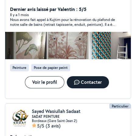
demander. Merci et à très bientôt.
Dernier avis laissé par Valentin : 5/5
Il y a 1 mois
Nous avons fait appel à Kujtim pour la rénovation du plafond de
notre salle de bains (retrait tapisserie, enduit, peinture). Il a été
réactif, son travail est bien réalisé, à prix très compétitif. Nous
recommandons sans hésitation !
Peinture
Pose de papier peint
Voir le profil
Contacter
Particulier
Sayed Wasiullah Sadaat
SADAT PEINTURE
Bordeaux (Gare Saint-Jean 2)
5/5
(3 avis)