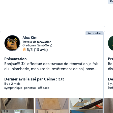
Pe
Particulier
Alex Kim
Travaux de rénovation
Gradignan (Saint-Gery)
5/5
(13 avis)
Présentation
Pr
Bonjour!!! J'ai effectué des travaux de rénovation je fait
Bon
du : plomberie, menuiserie, revêtement de sol, pose
dis
de cloisons et de plafonds, pose de carrelage,
br
peinture, électricité domestique, montage de
Dernier avis laissé par Céline : 5/5
J'in
De
meubles, installation de cuisines...
Meu
Il y a 2 mois
Il 
sympathique, ponctuel, efficace
Parf
ajust
volets Parquet, terrasse
peinture
m'e
ad