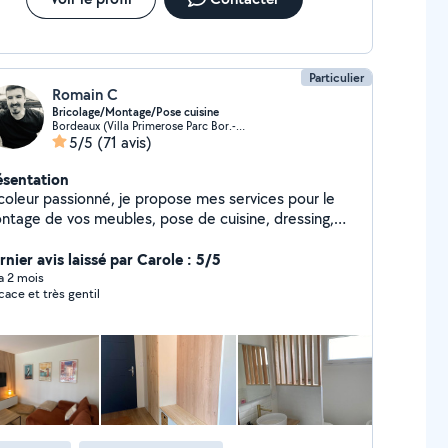
Particulier
Romain C
Bricolage/Montage/Pose cuisine
Bordeaux (Villa Primerose Parc Bor.-Cauderan 5)
5/5
(71 avis)
ésentation
icoleur passionné, je propose mes services pour le
ntage de vos meubles, pose de cuisine, dressing,
quet et petits travaux intérieur/extérieur.
cemment diplômé en construction bois, j'étudie vos
nier avis laissé par Carole : 5/5
jets d'abri de jardin, dépendance, terrasse, clôture
 a 2 mois
icace et très gentil