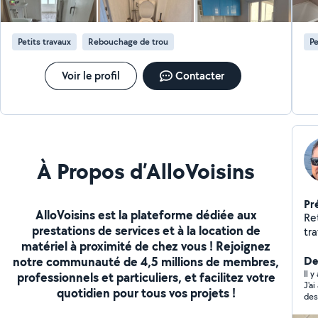
pro
dé
Petits travaux
Rebouchage de trou
Pe
Voir le profil
Contacter
À Propos d’AlloVoisins
Pr
AlloVoisins est la plateforme dédiée aux
Ret
prestations de services et à la location de
tr
matériel à proximité de chez vous ! Rejoignez
ch
notre communauté de 4,5 millions de membres,
Sp
Der
un
Il y
professionnels et particuliers, et facilitez votre
J'a
ma
quotidien pour tous vos projets !
des 
tr
est
pe