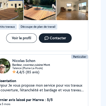
tits travaux
Découpe de plan de travail
Voir le profil
Contacter
Particulier
Nicolas Schon
Bardeur, couvreur,cuisine Mont
Talence (Plume-La-Poule)
4,4/5
(85 avis)
ésentation
pose mon service pour vos travaux
 couverture, l'étanchéité et bardage et vous travaux
 bricolage j'ai plus de 10ans d'expérience. Montage
ns du
rnier avis laissé par Marwa : 5/5
vail,ponctuel Courtois et arrangent Devis gratuit
 a 5 mois