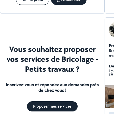
Pr
Vous souhaitez proposer
Br
mo
vos services de Bricolage -
par
Ré
Der
Petits travaux ?
pro
Il y
Eff
Inscrivez-vous et répondez aux demandes près
de chez vous !
Proposer mes services