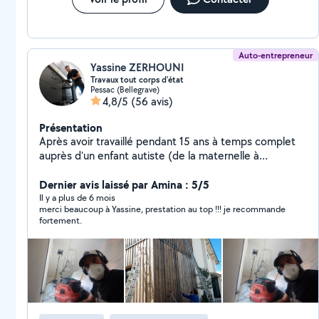
Auto-entrepreneur
Yassine ZERHOUNI
Travaux tout corps d'état
Pessac (Bellegrave)
4,8/5
(56 avis)
Présentation
Après avoir travaillé pendant 15 ans à temps complet
auprès d'un enfant autiste (de la maternelle à
l'université) j'ai entrepris une reconversion Je suis
passionné, perfectionniste, et sérieux!! Je dispose de
Dernier avis laissé par Amina : 5/5
tout les outils nécessaires pour effectuer vos petits et
Il y a plus de 6 mois
merci beaucoup à Yassine, prestation au top !!! je recommande
gros travaux. Je peux aider et partager avec vous mon
fortement.
savoir-faire en : -Peinture -Pose de cuisines -Plomberie -
Revêtement de sol -Terasses -Pergola -Agencement
sur mesure -Jardinage -Montage de meubles -
Déménagement -Mécanique automobile etc Je reste à
votre disposition pour tout renseignements et/ou
questions Au plaisir d'échanger avec vous