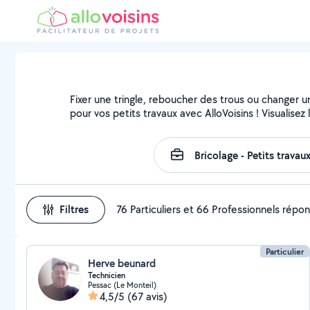
Fixer une tringle, reboucher des trous ou changer u
pour vos petits travaux avec AlloVoisins ! Visualise
Filtres
76 Particuliers et 66 Professionnels répo
Particulier
Herve beunard
Technicien
Pessac (Le Monteil)
4,5/5
(67 avis)