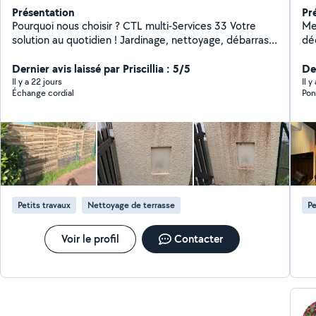
Présentation
Pr
Pourquoi nous choisir ? CTL multi-Services 33 Votre
Men
solution au quotidien ! Jardinage, nettoyage, débarras
dé
et petites interventions de bricolage montage de
toutes m
meuble ; plomberie etc.... Nous sommes là pour vous
Dernier avis laissé par Priscillia : 5/5
pr
Der
simplifier la vie avec des services rapides, efficaces et
- D
Il y a 22 jours
Il y
Échange cordial
Pon
adaptés à vos besoins. Travail soigné et professionnel
pl
Matériel fourni Devis gratuit Disponibilité rapide Tarifs
l'
compétitifs Zone d'intervention : Gironde
éle
soi
Éc
but, B
ME
bi
Petits travaux
Nettoyage de terrasse
Pe
êt
cu
Pl
Voir le profil
Contacter
de volet