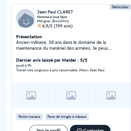
Particulier
Jean Paul CLARET
Homme à tout faire
Mérignac (Bourdillot)
4,9/5
(199 avis)
Présentation
Ancien militaire, 38 ans dans le domaine de la
maintenance du matériel des armées. Je peux
effectuer petits travaux divers, bricolage, jardinage,
évacuations diverses et autres...Aide à la personne
Dernier avis laissé par Maider : 5/5
pour les courses...
jeudi à 9h
Travail très soigneux à prix raisonnable. Merci Jean Paul.
Petits travaux
Pose de tringle à rideaux
Voir le profil
Contacter