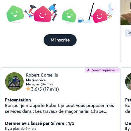
Pe
M'inscrire
Auto-entrepreneur
Robert Corsellis
Multi-service
Mérignac (Beutre)
3,6/5
(17 avis)
Présentation
Pr
Bonjour je m'appelle Robert je peut vous proposer mes
Bonjour Je vous pro
services dans : Les travaux de maçonnerie: Chape
de
Crepit Enduit Les petit service ( montage de meuble ,
de
débarra de déchets etc ) Les travaux d'espace vert :
Dernier avis laissé par Silvere : 1/5
de cuisine et meuble Livraison Courageux, se
De
Tonte de pelouse Taille de haie et arbuste Nettoyage
tra
Il y a plus de 6 mois
Il y