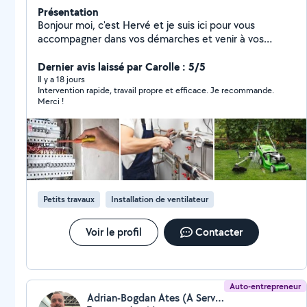
Présentation
Bonjour moi, c'est Hervé et je suis ici pour vous
accompagner dans vos démarches et venir à vos
besoins en petits travaux , montage de meubles je suis
également électricien de métier. Bien cordialement
Dernier avis laissé par Carolle : 5/5
aux plaisirs de faire des choses pour vous
Il y a 18 jours
Intervention rapide, travail propre et efficace. Je recommande.
Merci !
Petits travaux
Installation de ventilateur
Voir le profil
Contacter
Auto-entrepreneur
Adrian-Bogdan Ates (A Services)