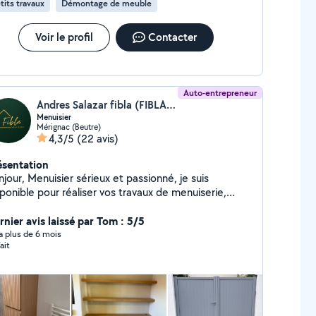
tits travaux
Démontage de meuble
Voir le profil
Contacter
Auto-entrepreneur
Andres Salazar fibla (FIBLA MENUISERIE)
Menuisier
Mérignac (Beutre)
4,3/5
(22 avis)
ésentation
jour, Menuisier sérieux et passionné, je suis
ponible pour réaliser vos travaux de menuiserie,
icolage et aménagement intérieur et extérieur.
terviens notamment pour : Pose de cuisines
rnier avis laissé par Tom : 5/5
bles et rangements sur mesure Montage et
y a plus de 6 mois
ait
ement de meubles Pose de portes, fenêtres et
s bois Travaux de finitions et
 intérieure Appliqué, ponctuel et à l'écoute, je
ngage à fournir un travail soigné, des solutions
aptées à vos besoins et des tarifs justes. Chaque