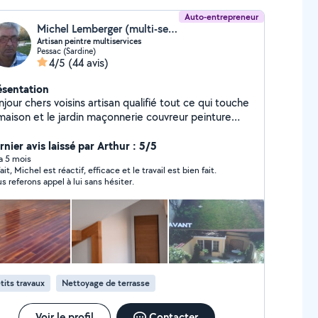
Auto-entrepreneur
Michel Lemberger (multi-services)
Artisan peintre multiservices
Pessac (Sardine)
4/5
(44 avis)
ésentation
jour chers voisins artisan qualifié tout ce qui touche
 maison et le jardin maçonnerie couvreur peinture
gage multi-service travail soigné transport de
avats et déchets et autres
nier avis laissé par Arthur : 5/5
 a 5 mois
ait, Michel est réactif, efficace et le travail est bien fait.
s referons appel à lui sans hésiter.
tits travaux
Nettoyage de terrasse
Voir le profil
Contacter