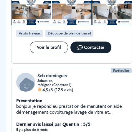
chouette de travailler avec lui, je referai appel à lui sans aucune
pour un simple meuble ou un projet plus complet, je
hésitation !!! Merci encore pour tout !
serai ravi de vous aider
Petits travaux
Découpe de plan de travail
Voir le profil
Contacter
Particulier
Seb dominguez
Sebastien,
Mérignac (Capeyron 1)
4,9/5
(128 avis)
Présentation
bonjour je repond au prestation de manutention aide
déménagement covoiturage lavage de vitre et
montage de meubles
Dernier avis laissé par Quentin : 5/5
Il y a plus de 6 mois