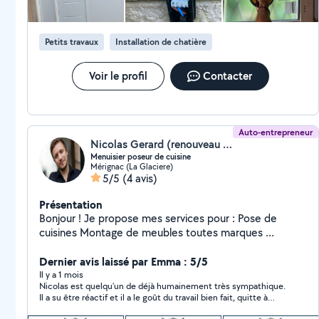
Petits travaux
Installation de chatière
Voir le profil
Contacter
Auto-entrepreneur
Nicolas Gerard (renouveau 33)
Menuisier poseur de cuisine
Mérignac (La Glaciere)
5/5
(4 avis)
Présentation
Bonjour ! Je propose mes services pour : Pose de
cuisines Montage de meubles toutes marques ️
Bricolages et petits travaux divers Sérieux, soigneux et
attentif aux finitions, je réalise un travail propre et
Dernier avis laissé par Emma : 5/5
fiable. Fixations murales, ajustements, remplacement
Il y a 1 mois
Nicolas est quelqu’un de déjà humainement très sympathique.
d'équipements, montage IKEA, aménagement intérieur
Il a su être réactif et il a le goût du travail bien fait, quitte à
je m'adapte à vos besoins. Réactif Ponctuel Travail
revenir tant que c’est pas parfait ! Franchement c’était
soigné Conseils honnêtes et devis clair Que ce soit