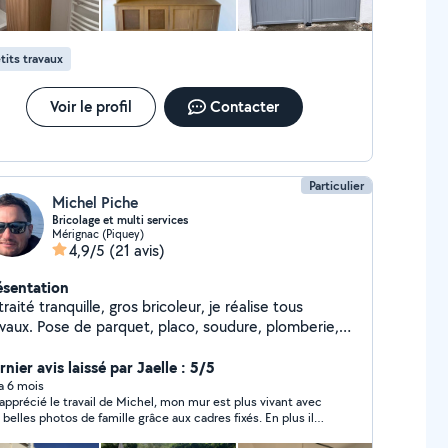
jet est réalisé avec sérieux, qu'il s'agisse d'un petit
pannage ou d'un aménagement plus complet.
tits travaux
Voir le profil
Contacter
Particulier
Michel Piche
Bricolage et multi services
Mérignac (Piquey)
4,9/5
(21 avis)
ésentation
raité tranquille, gros bricoleur, je réalise tous
avaux. Pose de parquet, placo, soudure, plomberie,
angement de chasse d'eau, et bien d'autres choses.
écialiste des terrasses en bois. Si vous m'envoyez
nier avis laissé par Jaelle : 5/5
e demande et que vous recevez une déclinaison de
 a 6 mois
i apprécié le travail de Michel, mon mur est plus vivant avec
 part, c'est probablement que votre périmètre est
belles photos de famille grâce aux cadres fixés. En plus il
op éloigné de mes préférences sur le site et je ne
 imbattable niveau prix, je recommande ++++++
ux donc vous répondre y compris par message.