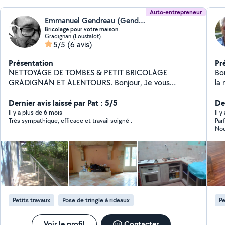
Auto-entrepreneur
Emmanuel Gendreau (Gendreau Emmanuel)
Bricolage pour votre maison.
Gradignan (Loustalot)
5/5
(6 avis)
Présentation
Pr
NETTOYAGE DE TOMBES & PETIT BRICOLAGE
Bon
GRADIGNAN ET ALENTOURS. Bonjour, Je vous
la
propose mes services pour: Nettoyage et entretien de
éla
tombes et caveaux nettoyage complet ( mousse,
Dernier avis laissé par Pat : 5/5
gr
Der
salissure ...) produit respectueux de la pierre (granit,
Il y a plus de 6 mois
Il y
Très sympathique, efficace et travail soigné .
Parf
pierre naturelle...) travail soigné et respectueux
Nou
Bricolage pour votre maison petit travaux du quotidien
réparation ,montage, entretien Secteur :Gradignan et
alentours Travail serieux ,soigneux et à l'écoute Travail
propre, discret et respectueux
Petits travaux
Pose de tringle à rideaux
Pe
Voir le profil
Contacter