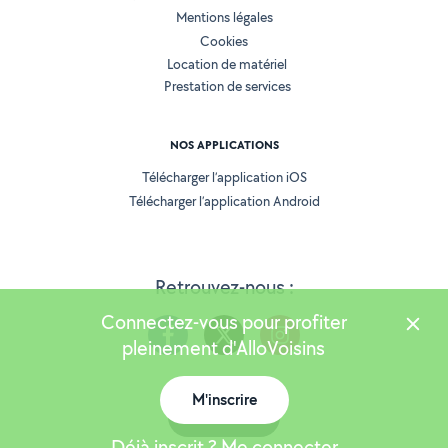
Mentions légales
Cookies
Location de matériel
Prestation de services
NOS APPLICATIONS
Télécharger l’application iOS
Télécharger l’application Android
Retrouvez-nous :
Connectez-vous pour profiter
pleinement d'AlloVoisins
M'inscrire
Version 25.5.3
Carte
Déjà inscrit ? Me connecter