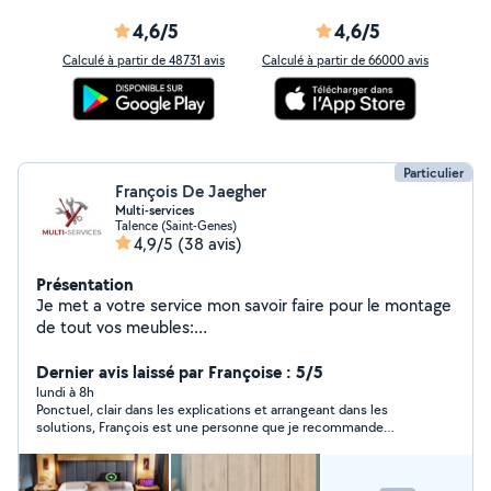
4,6/5
4,6/5
Calculé à partir de 48731 avis
Calculé à partir de 66000 avis
Particulier
François De Jaegher
Multi-services
Talence (Saint-Genes)
4,9/5
(38 avis)
Présentation
Je met a votre service mon savoir faire pour le montage
de tout vos meubles:
Dressing/Commode/Lit/Canapé/Meubles divers J'ai une
solide expérience dans le montage de meuble que j'ai
Dernier avis laissé par Françoise : 5/5
acquis dans divers enseignes tel que Ikéa et conforama.
lundi à 8h
Ponctuel, clair dans les explications et arrangeant dans les
J' exécute un travail de qualité et de précision. N'hésitez
solutions, François est une personne que je recommande
pas à me contacter pour toute demande. A très bientôt
fortement et que je remercie au passage.