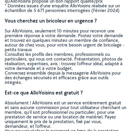
qu’AlloVoisins propose un bon rapport qualité/prix
* Données issues d’une enquête AlloVoisins réalisée sur un
échantillon de 5 671 personnes interrogées (Février 2024)
Vous cherchez un bricoleur en urgence ?
Sur AlloVoisins, seulement 10 minutes pour recevoir une
première réponse à votre demande. Postez votre demande
et trouvez en quelques minutes un membre de confiance,
autour de chez vous, pour votre besoin urgent de bricolage -
petits travaux
Consultez les profils des membres, professionnels ou
particuliers, qui vous ont contacté. Présentation, photos de
réalisation, expertises, avis : trouvez l'offreur idéal, adapté à
votre demande et à votre budget.
Conversez ensemble depuis la messagerie AlloVoisins pour
des échanges sécurisés et efficaces grâce aux outils
intégrés.
Est-ce que AlloVoisins est gratuit ?
Absolument ! AlloVoisins est un service entièrement gratuit
et sans aucune commission pour tout utilisateur cherchant un
membre, qu’il soit professionnel ou particulier, pour une
prestation de service ou une location de matériel. Payez
uniquement le prix de la prestation, fixé par vous,
demandeur, et l’offreur.
Vous pouvez réaliser le paiement en ligne de la prestation