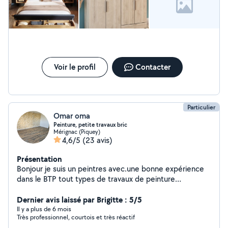
Voir le profil
Contacter
Particulier
Omar oma
Peinture, petite travaux bric
Mérignac (Piquey)
4,6/5
(23 avis)
Présentation
Bonjour je suis un peintres avec.une bonne expérience
dans le BTP tout types de travaux de peinture
disponible pour des petits bricolages de tout je suis à
votre disposition
Dernier avis laissé par Brigitte : 5/5
Il y a plus de 6 mois
Très professionnel, courtois et très réactif