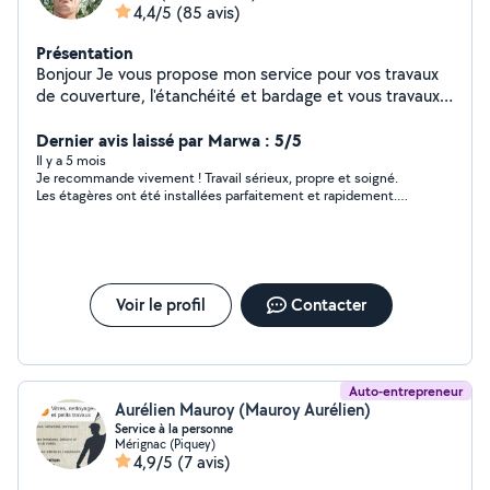
4,4/5
(85 avis)
Présentation
Bonjour Je vous propose mon service pour vos travaux
de couverture, l'étanchéité et bardage et vous travaux
de bricolage j'ai plus de 10ans d'expérience. Montage de
cuisine et meuble Livraison Courageux, sens du
Dernier avis laissé par Marwa : 5/5
travail,ponctuel Courtois et arrangent Devis gratuit
Il y a 5 mois
Je recommande vivement ! Travail sérieux, propre et soigné.
déplacement gratuit Conseil A bientôt
Les étagères ont été installées parfaitement et rapidement.
Personne ponctuelle et très professionnelle. Merci encore
Voir le profil
Contacter
Auto-entrepreneur
Aurélien Mauroy (Mauroy Aurélien)
Service à la personne
Mérignac (Piquey)
4,9/5
(7 avis)