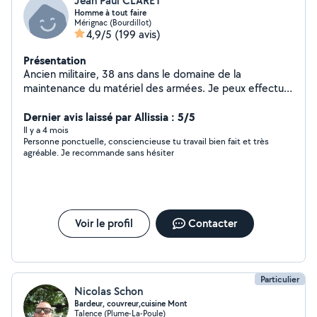
Jean Paul CLARET
Homme à tout faire
Mérignac (Bourdillot)
4,9/5
(199 avis)
Présentation
Ancien militaire, 38 ans dans le domaine de la
maintenance du matériel des armées. Je peux effectuer
petits travaux divers, bricolage, jardinage, évacuations
diverses et autres...Aide à la personne pour les
Dernier avis laissé par Allissia : 5/5
courses...
Il y a 4 mois
Personne ponctuelle, consciencieuse tu travail bien fait et très
agréable. Je recommande sans hésiter
Voir le profil
Contacter
Particulier
Nicolas Schon
Bardeur, couvreur,cuisine Mont
Talence (Plume-La-Poule)