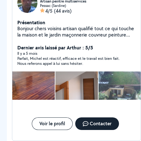
Artisan peintre multiservices
Pessac (Sardine)
4/5
(44 avis)
Présentation
Bonjour chers voisins artisan qualifié tout ce qui touche
la maison et le jardin maçonnerie couvreur peinture
élagage multi-service travail soigné transport de
gravats et déchets et autres
Dernier avis laissé par Arthur : 5/5
Il y a 5 mois
Parfait, Michel est réactif, efficace et le travail est bien fait.
Nous referons appel à lui sans hésiter.
Voir le profil
Contacter