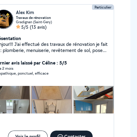
Particulier
Alex Kim
Travaux de rénovation
Gradignan (Saint-Gery)
5/5
(13 avis)
ésentation
jour!!! J'ai effectué des travaux de rénovation je fait
 : plomberie, menuiserie, revêtement de sol, pose
 cloisons et de plafonds, pose de carrelage,
inture, électricité domestique, montage de
nier avis laissé par Céline : 5/5
bles, installation de cuisines...
 a 2 mois
sympathique, ponctuel, efficace
Voir le profil
Contacter