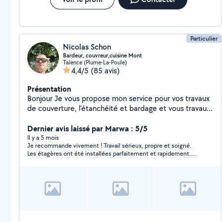
Particulier
Nicolas Schon
Bardeur, couvreur,cuisine Mont
Talence (Plume-La-Poule)
4,4/5
(85 avis)
Présentation
Bonjour Je vous propose mon service pour vos travaux
de couverture, l'étanchéité et bardage et vous travaux
de bricolage j'ai plus de 10ans d'expérience. Montage
de cuisine et meuble Livraison Courageux, sens du
Dernier avis laissé par Marwa : 5/5
travail,ponctuel Courtois et arrangent Devis gratuit
Il y a 5 mois
Je recommande vivement ! Travail sérieux, propre et soigné.
déplacement gratuit Conseil A bientôt
Les étagères ont été installées parfaitement et rapidement.
Personne ponctuelle et très professionnelle. Merci encore