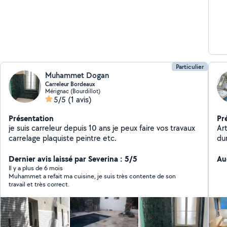
Particulier
Muhammet Dogan
Carreleur Bordeaux
Mérignac (Bourdillot)
5/5
(1 avis)
Présentation
Pr
je suis carreleur depuis 10 ans je peux faire vos travaux
Art
carrelage plaquiste peintre etc.
du
ch
Dernier avis laissé par Severina : 5/5
pla
Au
parquet
Il y a plus de 6 mois
Muhammet a refait ma cuisine, je suis très contente de son
Am
travail et très correct.