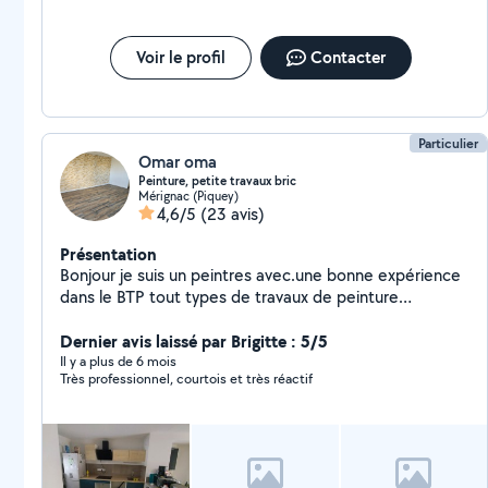
Voir le profil
Contacter
Particulier
Omar oma
Peinture, petite travaux bric
Mérignac (Piquey)
4,6/5
(23 avis)
Présentation
Bonjour je suis un peintres avec.une bonne expérience
dans le BTP tout types de travaux de peinture
disponible pour des petits bricolages de tout je suis à
votre disposition
Dernier avis laissé par Brigitte : 5/5
Il y a plus de 6 mois
Très professionnel, courtois et très réactif