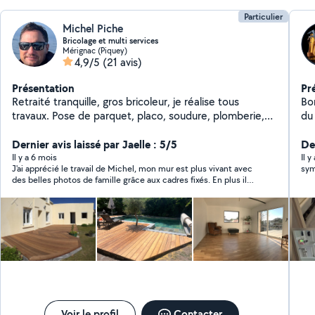
Particulier
Michel Piche
Bricolage et multi services
Mérignac (Piquey)
4,9/5
(21 avis)
Présentation
Pr
Retraité tranquille, gros bricoleur, je réalise tous
Bon
travaux. Pose de parquet, placo, soudure, plomberie,
du
changement de chasse d'eau, et bien d'autres choses.
de
Spécialiste des terrasses en bois. Si vous m'envoyez
Dernier avis laissé par Jaelle : 5/5
pe
Der
une demande et que vous recevez une déclinaison de
meu
Il y a 6 mois
Il y
J'ai apprécié le travail de Michel, mon mur est plus vivant avec
ma part, c'est probablement que votre périmètre est
des belles photos de famille grâce aux cadres fixés. En plus il
trop éloigné de mes préférences sur le site et je ne
est imbattable niveau prix, je recommande ++++++
peux donc vous répondre y compris par message.
Voir le profil
Contacter