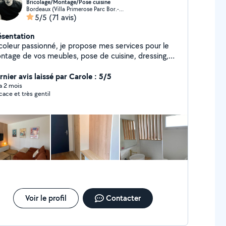
Bricolage/Montage/Pose cuisine
Bordeaux (Villa Primerose Parc Bor.-Cauderan 5)
5/5
(71 avis)
ésentation
icoleur passionné, je propose mes services pour le
ntage de vos meubles, pose de cuisine, dressing,
quet et petits travaux intérieur/extérieur.
cemment diplômé en construction bois, j'étudie vos
nier avis laissé par Carole : 5/5
jets d'abri de jardin, dépendance, terrasse, clôture
 a 2 mois
icace et très gentil
Voir le profil
Contacter