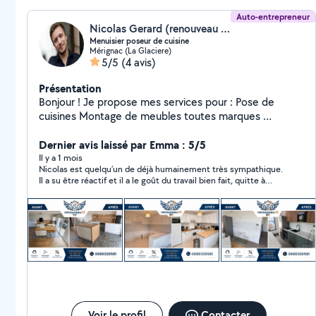
Auto-entrepreneur
Nicolas Gerard (renouveau 33)
Menuisier poseur de cuisine
Mérignac (La Glaciere)
5/5
(4 avis)
Présentation
Bonjour ! Je propose mes services pour : Pose de
cuisines Montage de meubles toutes marques ️
Bricolages et petits travaux divers Sérieux, soigneux et
attentif aux finitions, je réalise un travail propre et
Dernier avis laissé par Emma : 5/5
fiable. Fixations murales, ajustements, remplacement
Il y a 1 mois
Nicolas est quelqu’un de déjà humainement très sympathique.
d'équipements, montage IKEA, aménagement intérieur
Il a su être réactif et il a le goût du travail bien fait, quitte à
je m'adapte à vos besoins. Réactif Ponctuel Travail
revenir tant que c’est pas parfait ! Franchement c’était
soigné Conseils honnêtes et devis clair Que ce soit
chouette de travailler avec lui, je referai appel à lui sans aucune
pour un simple meuble ou un projet plus complet, je
hésitation !!! Merci encore pour tout !
serai ravi de vous aider
Voir le profil
Contacter