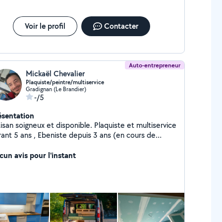
Voir le profil
Contacter
Auto-entrepreneur
Mickaël Chevalier
Plaquiste/peintre/multiservice
Gradignan (Le Brandier)
-/5
ésentation
isan soigneux et disponible. Plaquiste et multiservice
rant 5 ans , Ebeniste depuis 3 ans (en cours de
angement d'atelier) Propose tous travaux de
quisterie, isolation écologique, peinture, pose de
cun avis pour l'instant
 et plancher, Pose de cuisine et plan de travail,
enagement de van.