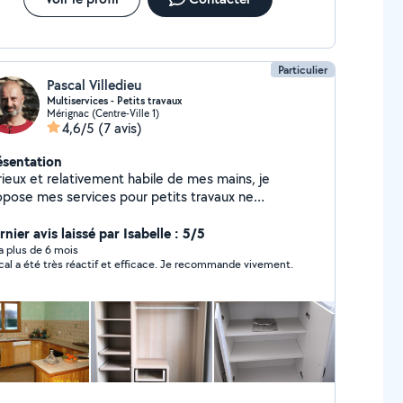
Particulier
Pascal Villedieu
Multiservices - Petits travaux
Mérignac (Centre-Ville 1)
4,6/5
(7 avis)
ésentation
rieux et relativement habile de mes mains, je
opose mes services pour petits travaux ne
cessitant pas de port de charges trop lourdes du
pe montage de meubles, aménagement intérieur
nier avis laissé par Isabelle : 5/5
inture, tapisserie, sol,...), entretien extérieur,...
y a plus de 6 mois
cal a été très réactif et efficace. Je recommande vivement.
udie toute proposition