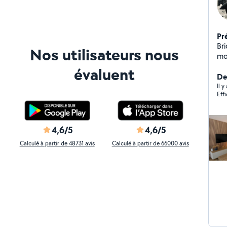
Pr
Br
Nos utilisateurs nous
mo
par
évaluent
Ré
Der
pro
Il y
Eff
4,6/5
4,6/5
Calculé à partir de 48731 avis
Calculé à partir de 66000 avis