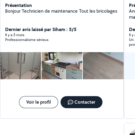
Présentation
Pr
Bonjour Technicien de maintenance Tout les bricolages
Anc
mai
eff
Dernier avis laissé par Siham : 5/5
év
Der
pou
Il y a 3 mois
Il 
Professionnalisme sérieux.
Un 
pro
:)
Voir le profil
Contacter