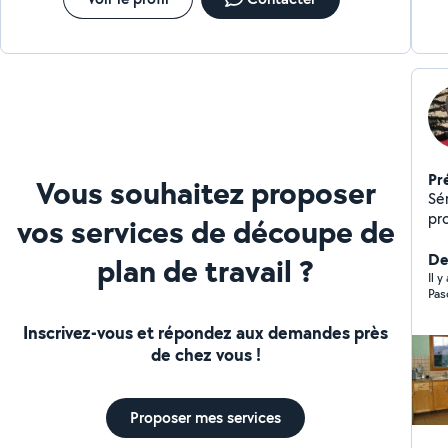
Pr
Vous souhaitez proposer
Sé
pr
vos services de découpe de
né
ty
Der
plan de travail ?
(pe
Il 
Pas
Ét
Inscrivez-vous et répondez aux demandes près
de chez vous !
Proposer mes services