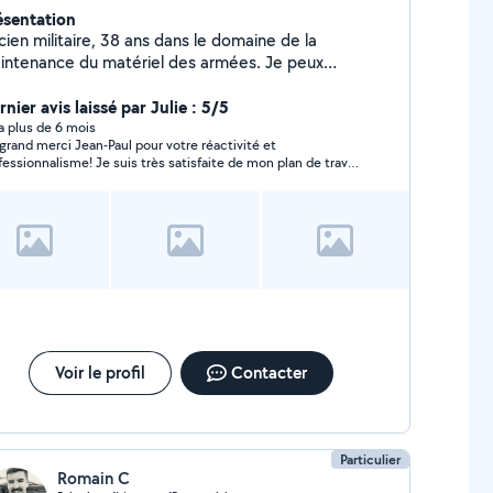
ésentation
ien militaire, 38 ans dans le domaine de la
ntenance du matériel des armées. Je peux
ectuer petits travaux divers, bricolage, jardinage,
acuations diverses et autres...Aide à la personne
nier avis laissé par Julie : 5/5
r les courses...
y a plus de 6 mois
grand merci Jean-Paul pour votre réactivité et
fessionnalisme! Je suis très satisfaite de mon plan de travail
Voir le profil
Contacter
Particulier
Romain C