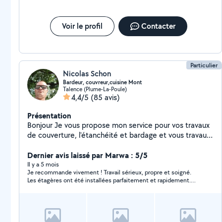
Voir le profil
Contacter
Particulier
Nicolas Schon
Bardeur, couvreur,cuisine Mont
Talence (Plume-La-Poule)
4,4/5
(85 avis)
Présentation
Bonjour Je vous propose mon service pour vos travaux
de couverture, l'étanchéité et bardage et vous travaux
de bricolage j'ai plus de 10ans d'expérience. Montage
de cuisine et meuble Livraison Courageux, sens du
Dernier avis laissé par Marwa : 5/5
travail,ponctuel Courtois et arrangent Devis gratuit
Il y a 5 mois
Je recommande vivement ! Travail sérieux, propre et soigné.
déplacement gratuit Conseil A bientôt
Les étagères ont été installées parfaitement et rapidement.
Personne ponctuelle et très professionnelle. Merci encore