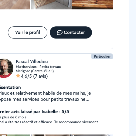
Voir le profil
Contacter
Particulier
Pascal Villedieu
Multiservices - Petits travaux
Mérignac (Centre-Ville 1)
4,6/5
(7 avis)
ésentation
rieux et relativement habile de mes mains, je
opose mes services pour petits travaux ne
cessitant pas de port de charges trop lourdes du
pe montage de meubles, aménagement intérieur
nier avis laissé par Isabelle : 5/5
inture, tapisserie, sol,...), entretien extérieur,...
y a plus de 6 mois
cal a été très réactif et efficace. Je recommande vivement.
udie toute proposition