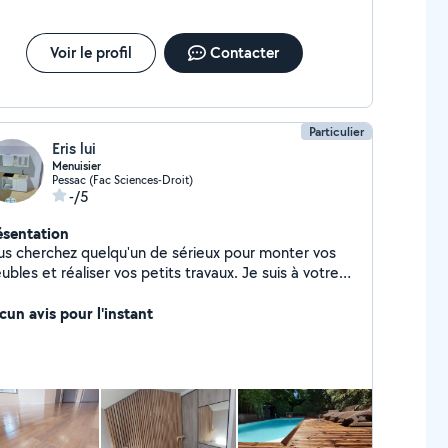
Voir le profil
Contacter
Particulier
Eris lui
Menuisier
Pessac (Fac Sciences-Droit)
-/5
ésentation
us cherchez quelqu'un de sérieux pour monter vos
les et réaliser vos petits travaux. Je suis à votre
rvice pour des prestations rapide propre et de
installation : cuisine lit armoire
cun avis pour l'instant
essing meuble Tv canapé sanitaire etc... Travaux
térieurs/extérieur :parquet bardage bois terrasse
it réparation: réglage des portes, poignée, tiroir
age des robinets et ampoule . Intervention rapide
igner Prix raisonnable Contacter -moi je
ponds rapidement.