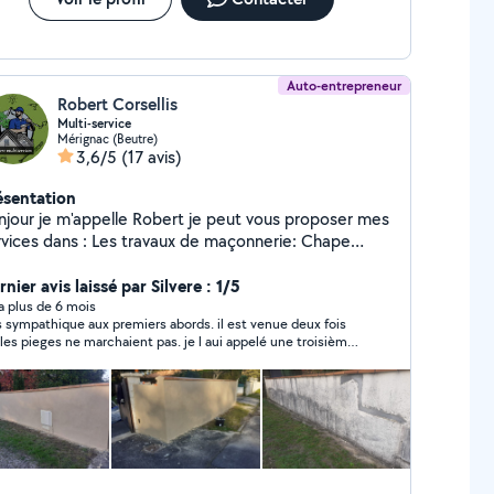
Auto-entrepreneur
Robert Corsellis
Multi-service
Mérignac (Beutre)
3,6/5
(17 avis)
ésentation
njour je m'appelle Robert je peut vous proposer mes
dans : Les travaux de maçonnerie: Chape
t service ( montage de meuble ,
ra de déchets etc ) Les travaux d'espace vert :
nier avis laissé par Silvere : 1/5
 pelouse Taille de haie et arbuste Nettoyage
y a plus de 6 mois
s sympathique aux premiers abords. il est venue deux fois
ent extérieur : Toiture Pignon Façade N'hésiter
 les pieges ne marchaient pas. je l aui appelé une troisième
s à me contacter en cas de besoin je me ferait un
s pour aller plus loin dans la démarche d erradiquation.... j ai
ir de vous rendre service Travaille propre et soigner
ssé un message mais ne m'a jamais rappelé.... bilan des
sonne sérieux et respectueux d'autrui Déplacement
rses j ai toujours mon nuisible et j ai dépensé 100 euros
éçu par cet artisan qui m à laissé tombé
devis gratuit
me une vieille chaussette.