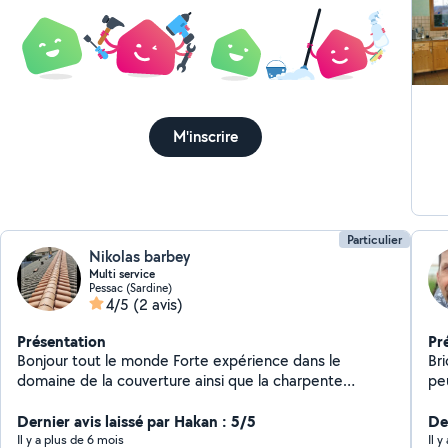
M'inscrire
Particulier
Nikolas barbey
Multi service
Pessac (Sardine)
4/5
(2 avis)
Présentation
Pr
Bonjour tout le monde Forte expérience dans le
Bri
domaine de la couverture ainsi que la charpente
pe
traditionnel et américaine Je pe me déplacer pour un
meu
éventuel check-up : Tuile Gouttières Isolation déposé
Dernier avis laissé par Hakan : 5/5
Tra
Der
et remettre au normes Bandeaux pvc et lambris
tra
Il y a plus de 6 mois
Il 