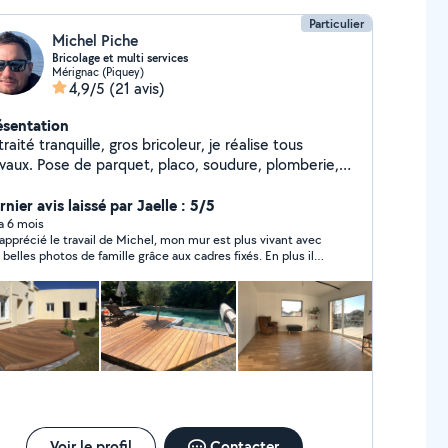
Particulier
Michel Piche
Bricolage et multi services
Mérignac (Piquey)
4,9/5
(21 avis)
ésentation
raité tranquille, gros bricoleur, je réalise tous
avaux. Pose de parquet, placo, soudure, plomberie,
angement de chasse d'eau, et bien d'autres choses.
écialiste des terrasses en bois. Si vous m'envoyez
nier avis laissé par Jaelle : 5/5
e demande et que vous recevez une déclinaison de
 a 6 mois
i apprécié le travail de Michel, mon mur est plus vivant avec
 part, c'est probablement que votre périmètre est
belles photos de famille grâce aux cadres fixés. En plus il
op éloigné de mes préférences sur le site et je ne
 imbattable niveau prix, je recommande ++++++
ux donc vous répondre y compris par message.
Voir le profil
Contacter