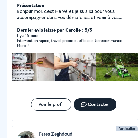
Présentation
Bonjour moi, c'est Hervé et je suis ici pour vous
accompagner dans vos démarches et venir à vos
besoins en petits travaux , montage de meubles je suis
également électricien de métier. Bien cordialement
Dernier avis laissé par Carolle : 5/5
aux plaisirs de faire des choses pour vous
Il y a 15 jours
Intervention rapide, travail propre et efficace. Je recommande.
Merci !
Voir le profil
Contacter
Particulier
Fares Zeghdoud