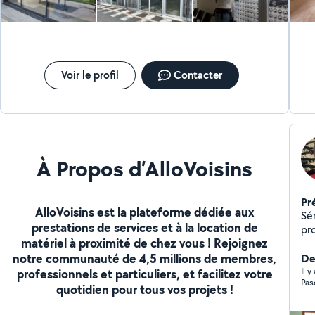
également le nettoyage de votre domicile qui vous
reviendrait à 15/h
Voir le profil
Contacter
À Propos d’AlloVoisins
Pr
AlloVoisins est la plateforme dédiée aux
Sé
prestations de services et à la location de
pr
matériel à proximité de chez vous ! Rejoignez
né
notre communauté de 4,5 millions de membres,
ty
Der
(pe
Il 
professionnels et particuliers, et facilitez votre
Pas
Ét
quotidien pour tous vos projets !