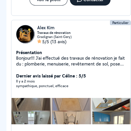
Particulier
Alex Kim
Travaux de rénovation
Gradignan (Saint-Gery)
5/5
(13 avis)
Présentation
Bonjour!!! J'ai effectué des travaux de rénovation je fait
du : plomberie, menuiserie, revêtement de sol, pose
de cloisons et de plafonds, pose de carrelage,
peinture, électricité domestique, montage de
Dernier avis laissé par Céline : 5/5
meubles, installation de cuisines...
Il y a 2 mois
sympathique, ponctuel, efficace