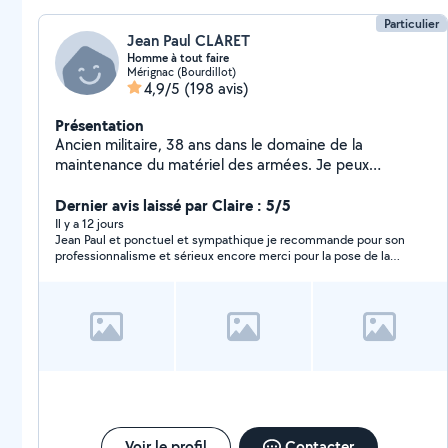
Particulier
Jean Paul CLARET
Homme à tout faire
Mérignac (Bourdillot)
4,9/5
(198 avis)
Présentation
Ancien militaire, 38 ans dans le domaine de la
maintenance du matériel des armées. Je peux
effectuer petits travaux divers, bricolage, jardinage,
évacuations diverses et autres...Aide à la personne
Dernier avis laissé par Claire : 5/5
pour les courses...
Il y a 12 jours
Jean Paul et ponctuel et sympathique je recommande pour son
professionnalisme et sérieux encore merci pour la pose de la
moustiquaire ,c’est parfait.
Voir le profil
Contacter