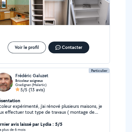
Voir le profil
Contacter
Particulier
Frédéric Galuzet
Bricoleur soigneux
Gradignan (Malartic)
5/5
(13 avis)
ésentation
coleur expérimenté, j'ai rénové plusieurs maisons, je
ux effectuer tout type de travaux ( montage de
bles, taille de haies, peinture, plâtrerie, sols).
vail soigné et méticuleux, je n'interviens que sur des
nier avis laissé par Lydia : 5/5
vaux que je sais pouvoir réaliser.
y a plus de 6 mois