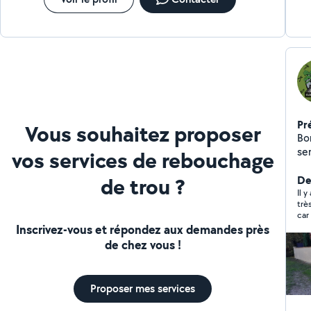
Pr
Vous souhaitez proposer
Bo
services 
vos services de rebouchage
Crepit Enduit Les peti
de trou ?
débar
Der
Tonte de
Il 
trè
bâtim
car
pa
foi
Inscrivez-vous et répondez aux demandes près
plais
lai
de chez vous !
Per
cou
pour rien. bref je ss d
et 
com
Proposer mes services