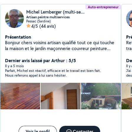
Auto-entrepreneur
Michel Lemberger (multi-services)
Artisan peintre multiservices
Pessac (Sardine)
4/5
(44 avis)
Présentation
Pr
Bonjour chers voisins artisan qualifié tout ce qui touche
Ret
la maison et le jardin maçonnerie couvreur peinture
tr
élagage multi-service travail soigné transport de
ch
gravats et déchets et autres
Dernier avis laissé par Arthur : 5/5
Sp
Der
un
Il y a 5 mois
Il y
Parfait, Michel est réactif, efficace et le travail est bien fait.
J'a
ma
Nous referons appel à lui sans hésiter.
des 
tr
est
pe
Voir le profil
Contacter