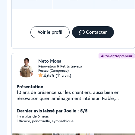
Voir le profil
Contacter
Auto-entrepreneur
Neto Mona
Rénovation & Petits travaux
Pessac (Camponac)
4,6/5
(11 avis)
Présentation
10 ans de présence sur les chantiers, aussi bien en
rénovation qu'en aménagement intérieur. Fiable,
soigneuse et débrouillarde, je m'adapte à vos besoins
pour un coup de main ponctuel ou un projet un peu
Dernier avis laissé par Joelle : 5/5
plus ambitieux. Mes services : ️ Peinture & finitions
Il y a plus de 6 mois
Efficace, ponctuelle, sympathique.
intérieures Murs, plafonds, boiseries Préparation,
enduits, rebouchage Pose de toile de verre ou papier
peint Plâtrerie & rénovation légère Petits travaux de