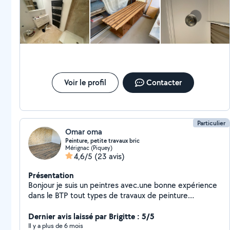
placo Cloisons, doublages, faux plafonds Rebouchage,
réparations de murs/plafonds ️ Bricolage & menuisierie
Montage ou fabrication de meubles Rabotage de
portes, pose de plinthes Pose de tringles, étagères,
luminaires Joints silicone, petites réparations courantes
Petite plomberie Remplacement de robinets, flexibles,
siphons Pose de WC ou lavabo (hors gros travaux)
Installation système d'évacuation Électricité de base
Voir le profil
Contacter
Remplacement de prises, interrupteurs, luminaires
Pose de plafonniers, appliques, détecteurs
Particulier
Omar oma
Peinture, petite travaux bric
Mérignac (Piquey)
4,6/5
(23 avis)
Présentation
Bonjour je suis un peintres avec.une bonne expérience
dans le BTP tout types de travaux de peinture
disponible pour des petits bricolages de tout je suis à
votre disposition
Dernier avis laissé par Brigitte : 5/5
Il y a plus de 6 mois