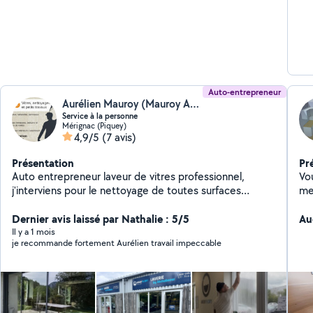
Auto-entrepreneur
Aurélien Mauroy (Mauroy Aurélien)
Service à la personne
Mérignac (Piquey)
4,9/5
(7 avis)
Présentation
Pr
Auto entrepreneur laveur de vitres professionnel,
Vo
j'interviens pour le nettoyage de toutes surfaces
meub
vitrées, y compris en hauteur grâce à une perche
se
télescopique. 50 % d'avance immédiate (crédit
Dernier avis laissé par Nathalie : 5/5
qualité. Montage et 
Au
d'impôt services à la personne) Vitres, vitrines, baies
dr
Il y a 1 mois
je recommande fortement Aurélien travail impeccable
vitrées, vérandas Accès aux zones difficiles sans
in
échelle, nacelle ni échafaudage Résultat sans traces
Pet
Intervention rapide, efficace et en toute sécurité
régl
Disponible pour particuliers et professionnels, en
Travail so
prestation ponctuelle ou régulière. Je propose
ré