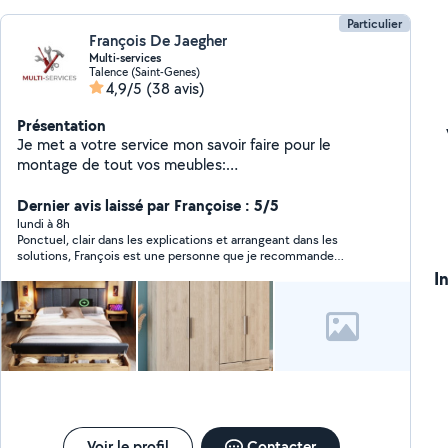
Particulier
François De Jaegher
Multi-services
Talence (Saint-Genes)
4,9/5
(38 avis)
Présentation
Je met a votre service mon savoir faire pour le
montage de tout vos meubles:
Dressing/Commode/Lit/Canapé/Meubles divers J'ai
une solide expérience dans le montage de meuble que
Dernier avis laissé par Françoise : 5/5
j'ai acquis dans divers enseignes tel que Ikéa et
lundi à 8h
Ponctuel, clair dans les explications et arrangeant dans les
conforama. J' exécute un travail de qualité et de
solutions, François est une personne que je recommande
précision. N'hésitez pas à me contacter pour toute
fortement et que je remercie au passage.
I
demande. A très bientôt
Voir le profil
Contacter