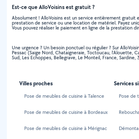
Est-ce que AlloVoisins est gratuit ?
Absolument ! AlloVoisins est un service entièrement gratuit 
prestation de service ou une location de matériel. Payez uniq
Vous pouvez réaliser le paiement en ligne de la prestation di
Une urgence ? Un besoin ponctuel ou régulier ? Sur AlloVoisins
Pessac (Saige Nord, Chataigneraie, Toctoucau, l'Alouette, C
Sud, Les Echoppes, Bellegrave, Le Monteil, France, Sardine
Villes proches
Services s
Pose de meubles de cuisine à Talence
Pose de t
Pose de meubles de cuisine à Bordeaux
Reboucha
Pose de meubles de cuisine à Mérignac
Démontag