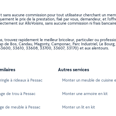
et sans aucune commission pour tout utilisateur cherchant un membre
uement le prix de la prestation, fixé par vous, demandeur, et l’offr
rectement sur AlloVoisins, sans aucune commission ni frais bancaire
, trouvez rapidement le meilleur bricoleur, particulier ou professi
ap de Bos, Candau, Magonty, Camponac, Parc Industriel, Le Bourg, 
, 33600, 33610, 33608, 33700, 33607, 33170) et aux alentours.
imilaires
Autres services
ringle à rideaux à Pessac
Monter un meuble de cuisine e
ge de trou à Pessac
Monter une armoire en kit
e de meuble à Pessac
Monter un lit en kit