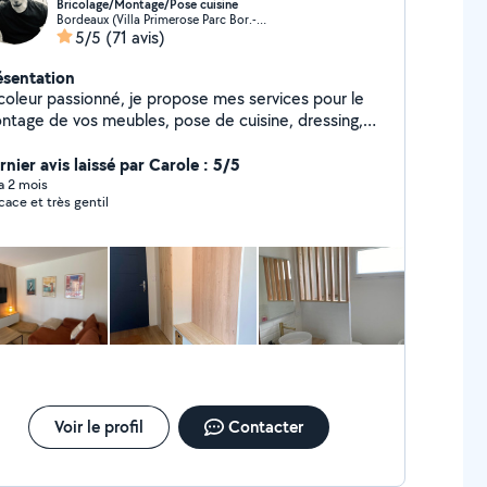
Bricolage/Montage/Pose cuisine
Bordeaux (Villa Primerose Parc Bor.-Cauderan 5)
5/5
(71 avis)
ésentation
icoleur passionné, je propose mes services pour le
ntage de vos meubles, pose de cuisine, dressing,
quet et petits travaux intérieur/extérieur.
cemment diplômé en construction bois, j'étudie vos
nier avis laissé par Carole : 5/5
jets d'abri de jardin, dépendance, terrasse, clôture
 a 2 mois
icace et très gentil
Voir le profil
Contacter