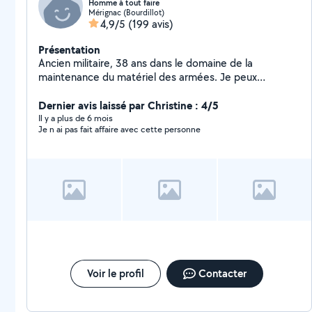
Homme à tout faire
Mérignac (Bourdillot)
4,9/5
(199 avis)
Présentation
Ancien militaire, 38 ans dans le domaine de la
maintenance du matériel des armées. Je peux
effectuer petits travaux divers, bricolage, jardinage,
évacuations diverses et autres...Aide à la personne
Dernier avis laissé par Christine : 4/5
pour les courses...
Il y a plus de 6 mois
Je n ai pas fait affaire avec cette personne
Voir le profil
Contacter