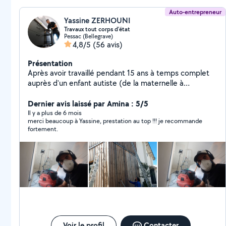
Auto-entrepreneur
Yassine ZERHOUNI
Travaux tout corps d'état
Pessac (Bellegrave)
4,8/5
(56 avis)
Présentation
Après avoir travaillé pendant 15 ans à temps complet
auprès d'un enfant autiste (de la maternelle à
l'université) j'ai entrepris une reconversion Je suis
passionné, perfectionniste, et sérieux!! Je dispose de
Dernier avis laissé par Amina : 5/5
tout les outils nécessaires pour effectuer vos petits et
Il y a plus de 6 mois
merci beaucoup à Yassine, prestation au top !!! je recommande
gros travaux. Je peux aider et partager avec vous mon
fortement.
savoir-faire en : -Peinture -Pose de cuisines -Plomberie -
Revêtement de sol -Terasses -Pergola -Agencement
sur mesure -Jardinage -Montage de meubles -
Déménagement -Mécanique automobile etc Je reste à
votre disposition pour tout renseignements et/ou
questions Au plaisir d'échanger avec vous
Voir le profil
Contacter