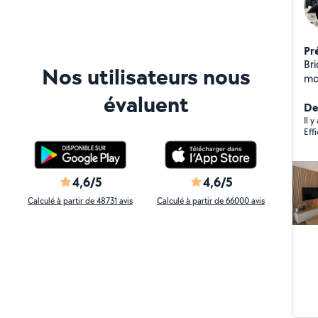
Pr
Br
Nos utilisateurs nous
mo
par
évaluent
Ré
Der
pro
Il y
Eff
4,6/5
4,6/5
Calculé à partir de 48731 avis
Calculé à partir de 66000 avis