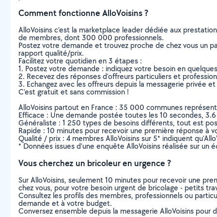
Comment fonctionne AlloVoisins ?
AlloVoisins c’est la marketplace leader dédiée aux prestatio
de membres, dont 300 000 professionnels.
Postez votre demande et trouvez proche de chez vous un parti
rapport qualité/prix.
Facilitez votre quotidien en 3 étapes :
1. Postez votre demande : indiquez votre besoin en quelque
2. Recevez des réponses d’offreurs particuliers et professio
3. Echangez avec les offreurs depuis la messagerie privée et 
C’est gratuit et sans commission !
AlloVoisins partout en France : 35 000 communes représentées 
Efficace : Une demande postée toutes les 10 secondes, 3.6
Généraliste : 1 250 types de besoins différents, tout est poss
Rapide : 10 minutes pour recevoir une première réponse à 
Qualité / prix : 4 membres AlloVoisins sur 5* indiquent qu’All
* Données issues d’une enquête AlloVoisins réalisée sur un é
Vous cherchez un bricoleur en urgence ?
Sur AlloVoisins, seulement 10 minutes pour recevoir une p
chez vous, pour votre besoin urgent de bricolage - petits tra
Consultez les profils des membres, professionnels ou particuli
demande et à votre budget.
Conversez ensemble depuis la messagerie AlloVoisins pour de