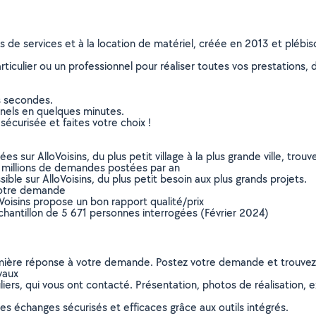
ns de services et à la location de matériel, créée en 2013 et plébi
culier ou un professionnel pour réaliser toutes vos prestations, d
s secondes.
nnels en quelques minutes.
sécurisée et faites votre choix !
sur AlloVoisins, du plus petit village à la plus grande ville, tro
 millions de demandes postées par an
ible sur AlloVoisins, du plus petit besoin aux plus grands projets.
votre demande
oVoisins propose un bon rapport qualité/prix
chantillon de 5 671 personnes interrogées (Février 2024)
remière réponse à votre demande. Postez votre demande et trouve
vaux
ers, qui vous ont contacté. Présentation, photos de réalisation, exp
s échanges sécurisés et efficaces grâce aux outils intégrés.