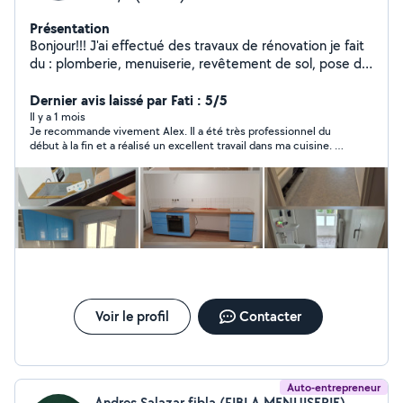
Présentation
Bonjour!!! J'ai effectué des travaux de rénovation je fait
du : plomberie, menuiserie, revêtement de sol, pose de
cloisons et de plafonds, pose de carrelage, peinture,
électricité domestique, montage de meubles,
Dernier avis laissé par Fati : 5/5
installation de cuisines...
Il y a 1 mois
Je recommande vivement Alex. Il a été très professionnel du
début à la fin et a réalisé un excellent travail dans ma cuisine. Il
connaît parfaitement son métier, est soigneux, efficace et de
bon conseil. Le résultat est à la hauteur de mes attentes. De
plus, le rapport qualité-prix est très bon. Je n'hésiterai pas à
refaire appel à lui pour de futurs travaux. Merci encore pour
cette prestation de qualité !
Voir le profil
Contacter
Auto-entrepreneur
Andres Salazar fibla (FIBLA MENUISERIE)