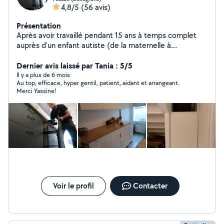
4,8/5
(56 avis)
Présentation
Après avoir travaillé pendant 15 ans à temps complet
auprès d'un enfant autiste (de la maternelle à
l'université) j'ai entrepris une reconversion Je suis
passionné, perfectionniste, et sérieux!! Je dispose de
Dernier avis laissé par Tania : 5/5
tout les outils nécessaires pour effectuer vos petits et
Il y a plus de 6 mois
Au top, efficace, hyper gentil, patient, aidant et arrangeant.
gros travaux. Je peux aider et partager avec vous mon
Merci Yassine!
savoir-faire en : -Peinture -Pose de cuisines -Plomberie -
Revêtement de sol -Terasses -Pergola -Agencement sur
mesure -Jardinage -Montage de meubles -
Déménagement -Mécanique automobile etc Je reste à
votre disposition pour tout renseignements et/ou
questions Au plaisir d'échanger avec vous
Voir le profil
Contacter