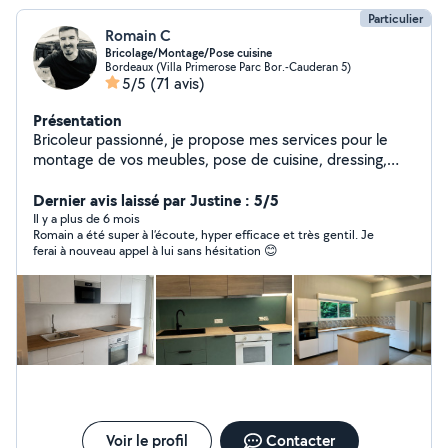
Particulier
Romain C
Bricolage/Montage/Pose cuisine
Bordeaux (Villa Primerose Parc Bor.-Cauderan 5)
5/5
(71 avis)
Présentation
Bricoleur passionné, je propose mes services pour le
montage de vos meubles, pose de cuisine, dressing,
parquet et petits travaux intérieur/extérieur.
Récemment diplômé en construction bois, j'étudie vos
Dernier avis laissé par Justine : 5/5
projets d'abri de jardin, dépendance, terrasse, clôture
Il y a plus de 6 mois
Romain a été super à l’écoute, hyper efficace et très gentil. Je
ferai à nouveau appel à lui sans hésitation 😊
Voir le profil
Contacter