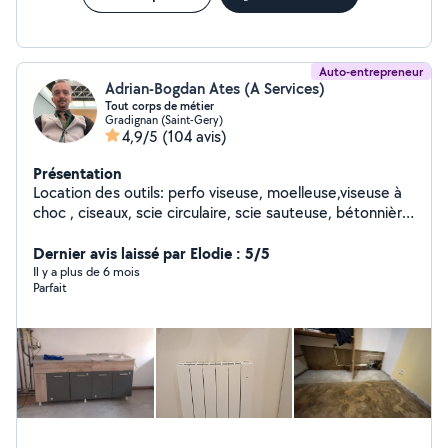
Auto-entrepreneur
Adrian-Bogdan Ates (A Services)
Tout corps de métier
Gradignan (Saint-Gery)
4,9/5
(104 avis)
Présentation
Location des outils: perfo viseuse, moelleuse,viseuse à
choc , ciseaux, scie circulaire, scie sauteuse, bétonnière
Echafodaje, très tôt, shampouineuse, diable ,siège bébé
, poussette , Je suis une personne sérieux ponctuel
Dernier avis laissé par Elodie : 5/5
minutieux Travaux de petit bricolage Assemblage de
Il y a plus de 6 mois
Parfait
meubles Pose de tringle à rideaux Pose de lampes et
lumières Peinture intérieure extérieur Fixation
d'étagères Installation d'un radiateur Pose de parquet
Changer un robinet Déboucher un évier Branchement
d'une machine à laver Branchement d'un lave-vaisselle
Faire les joints de la salle de bain Décoller du papier
peint Enduire un mur Changer une ampoule Pose de
dalles PVC Installer un box Mur Placo, parpaings Isolation