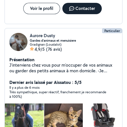
Voir le profil
Contacter
Particulier
Aurore Dusty
Gardes d’animaux et menuisiere
Gradignan (Loustalot)
4,9/5
(76 avis)
Présentation
J'interviens chez vous pour m'occuper de vos animaux
ou garder des petits animaux à mon domicile. -Je
m'occupe de chevaux . J'ai le galop 4 . travailler et
detendre les chevaux a toutes les allures. -Je propose
Dernier avis laissé par Aissatou : 5/5
egalement du montage de meubles car je suis
Il y a plus de 6 mois
Très sympathique, super réactif, franchement je recommande
menusière depuis 2000. -Location siège auto et lit
à 100%)
parapluie.