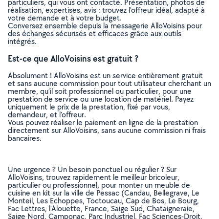
particuliers, qui vous ont contacté. Présentation, photos de
réalisation, expertises, avis : trouvez l'offreur idéal, adapté à
votre demande et à votre budget.
Conversez ensemble depuis la messagerie AlloVoisins pour
des échanges sécurisés et efficaces grâce aux outils
intégrés.
Est-ce que AlloVoisins est gratuit ?
Absolument ! AlloVoisins est un service entièrement gratuit
et sans aucune commission pour tout utilisateur cherchant un
membre, qu’il soit professionnel ou particulier, pour une
prestation de service ou une location de matériel. Payez
uniquement le prix de la prestation, fixé par vous,
demandeur, et l’offreur.
Vous pouvez réaliser le paiement en ligne de la prestation
directement sur AlloVoisins, sans aucune commission ni frais
bancaires.
Une urgence ? Un besoin ponctuel ou régulier ? Sur
AlloVoisins, trouvez rapidement le meilleur bricoleur,
particulier ou professionnel, pour monter un meuble de
cuisine en kit sur la ville de Pessac (Candau, Bellegrave, Le
Monteil, Les Echoppes, Toctoucau, Cap de Bos, Le Bourg,
Fac Lettres, l'Alouette, France, Saige Sud, Chataigneraie,
Saige Nord, Camponac, Parc Industriel, Fac Sciences-Droit,