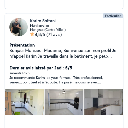
Particulier
Karim Soltani
Multi service
Mérignac (Centre-Ville 1)
4,8/5
(71 avis)
Présentation
Bonjour Monsieur Madame, Bienvenue sur mon profil Je
m'appel Karim Je travaille dans le bâtiment, je peux
réaliser vos projet grâce à mes compétences dans
différents métier ( peinture, étanchéité, enduits, Placo ,
Dernier avis laissé par Jad : 5/5
menuiserie, montage de meuble , pose de porte ,
samedi à 17h
Je recommande Karim les yeux fermés ! Très professionnel,
cuisine , espace vert , clôture, carrelage ) Merci de
sérieux, ponctuel et à l'écoute. Il a posé ma cuisine avec
votre Attention
beaucoup de soin et le résultat est impeccable. C'est
quelqu'un de très gentil, respectueux et compétent. Merci
encore pour votre excellent travail !