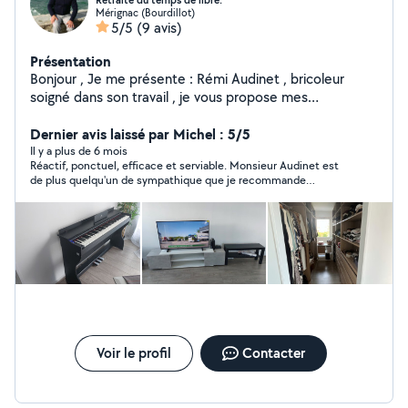
Retraité du temps de libre.
Mérignac (Bourdillot)
5/5
(9 avis)
Présentation
Bonjour , Je me présente : Rémi Audinet , bricoleur
soigné dans son travail , je vous propose mes
connaissances et ma patiente pour éffectuer avec le
plus grand soin le travail que vous demander , à l'écoute
Dernier avis laissé par Michel : 5/5
de vos attentes. Je possède le matèriel et l'outillage ,
Il y a plus de 6 mois
Réactif, ponctuel, efficace et serviable. Monsieur Audinet est
pour pouvoir réaliser , le montage de meubles ,
de plus quelqu'un de sympathique que je recommande
également la pose de parquet. A la retraite j'ai du
vivement.
temps de libre.
Voir le profil
Contacter