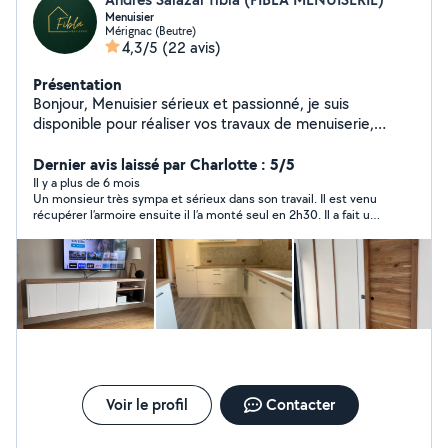
Menuisier
Mérignac (Beutre)
4,3/5
(22 avis)
Présentation
Bonjour, Menuisier sérieux et passionné, je suis
disponible pour réaliser vos travaux de menuiserie,
bricolage et aménagement intérieur et extérieur.
J'interviens notamment pour : Pose de cuisines Meubles
Dernier avis laissé par Charlotte : 5/5
et rangements sur mesure Montage et ajustement de
Il y a plus de 6 mois
Un monsieur très sympa et sérieux dans son travail. Il est venu
meubles Pose de portes, fenêtres et volets Parquet,
récupérer l’armoire ensuite il l’a monté seul en 2h30. Il a fait un
terrasses bois Travaux de finitions et peinture intérieure
travail parfait. Je suis très satisfaite de sa prestation. Je le
Appliqué, ponctuel et à l'écoute, je m'engage à fournir
recommande fortement. Merci beaucoup Andres ? À bientôt
un travail soigné, des solutions adaptées à vos besoins
j’espère, pour mon futur déménagement.
et des tarifs justes. Chaque projet est réalisé avec
sérieux, qu'il s'agisse d'un petit dépannage ou d'un
aménagement plus complet.
Voir le profil
Contacter