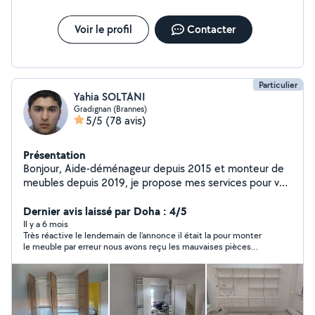
Voir le profil
Contacter
Particulier
Yahia SOLTANI
Gradignan (Brannes)
5/5
(78 avis)
Présentation
Bonjour, Aide-déménageur depuis 2015 et monteur de
meubles depuis 2019, je propose mes services pour vos
déménagement en tant qu'un gros bras SANS CAMION
pour l'emballage des cartons, démontage des meubles,
Dernier avis laissé par Doha : 4/5
manutention, optimisation de vos camions, box de
Il y a 6 mois
Très réactive le lendemain de l’annonce il était la pour monter
stockage, remontage de meuble... Je propose aussi
le meuble par erreur nous avons reçu les mauvaises pièces
mes services pour du petit bricolage tels que
donc il n’a pas pu terminer son travail ce qui n’est aucunement
l'assemblage des meubles en kit, dressing, fixations des
de sa faute mais pour le reste du bon travail je le recommande
cadres tringles TV et luminaires... (par contre je n'ai pas
d'escabeau)