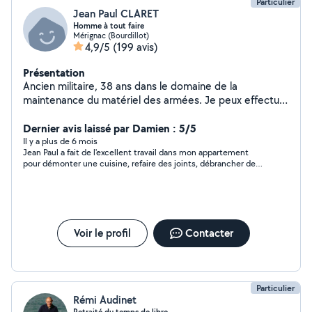
Particulier
Jean Paul CLARET
Homme à tout faire
Mérignac (Bourdillot)
4,9/5
(199 avis)
Présentation
Ancien militaire, 38 ans dans le domaine de la
maintenance du matériel des armées. Je peux effectuer
petits travaux divers, bricolage, jardinage, évacuations
diverses et autres...Aide à la personne pour les
Dernier avis laissé par Damien : 5/5
courses...
Il y a plus de 6 mois
Jean Paul a fait de l'excellent travail dans mon appartement
pour démonter une cuisine, refaire des joints, débrancher de
l'électroménager, et de l'électricité. Vous pouvez lui faire
confiance les yeux fermés. Merci Jean Paul.
Voir le profil
Contacter
Particulier
Rémi Audinet