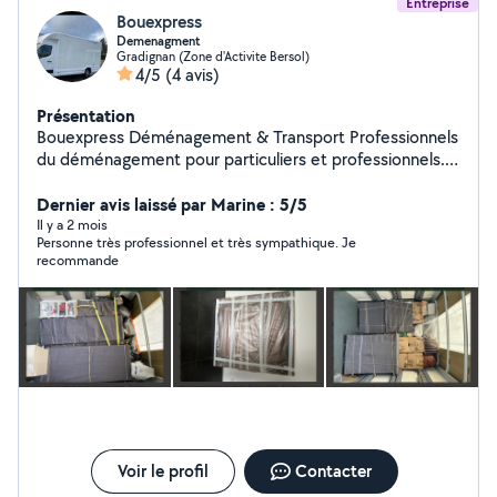
Entreprise
Bouexpress
Demenagment
Gradignan (Zone d'Activite Bersol)
4/5
(4 avis)
Présentation
Bouexpress Déménagement & Transport Professionnels
du déménagement pour particuliers et professionnels.
Nous proposons des prestations sur mesure : petit ou
grand volume, formule économique ou clé en main.
Dernier avis laissé par Marine : 5/5
Chargement / Déchargement Transport sécurisé
Il y a 2 mois
Personne très professionnel et très sympathique. Je
Protection du mobilier Montage / Démontage Débarras
recommande
Visite technique gratuite Sérieux, ponctuels et soigneux.
Vous payez uniquement ce dont vous avez besoin
Voir le profil
Contacter