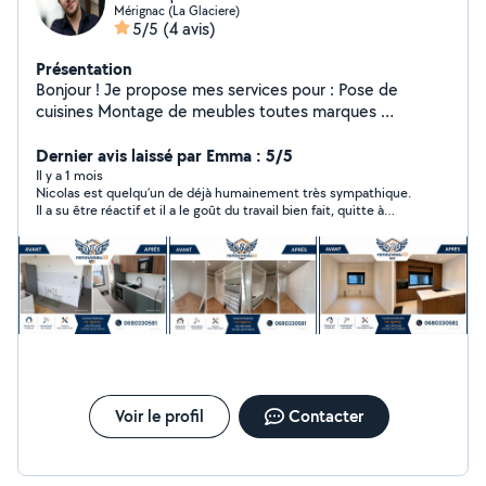
Mérignac (La Glaciere)
5/5
(4 avis)
Présentation
Bonjour ! Je propose mes services pour : Pose de
cuisines Montage de meubles toutes marques ️
Bricolages et petits travaux divers Sérieux, soigneux et
attentif aux finitions, je réalise un travail propre et fiable.
Dernier avis laissé par Emma : 5/5
Fixations murales, ajustements, remplacement
Il y a 1 mois
Nicolas est quelqu’un de déjà humainement très sympathique.
d'équipements, montage IKEA, aménagement intérieur
Il a su être réactif et il a le goût du travail bien fait, quitte à
je m'adapte à vos besoins. Réactif Ponctuel Travail
revenir tant que c’est pas parfait ! Franchement c’était
soigné Conseils honnêtes et devis clair Que ce soit pour
chouette de travailler avec lui, je referai appel à lui sans aucune
un simple meuble ou un projet plus complet, je serai ravi
hésitation !!! Merci encore pour tout !
de vous aider
Voir le profil
Contacter