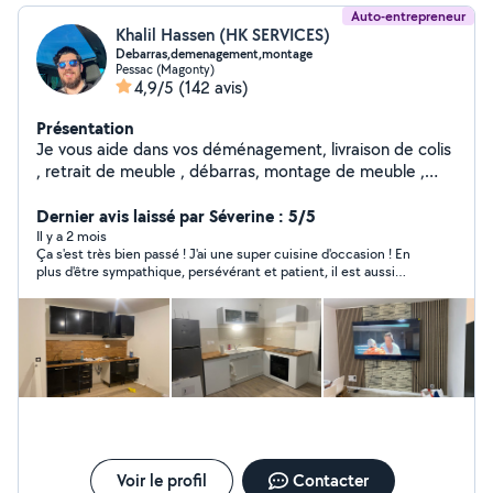
Auto-entrepreneur
Khalil Hassen (HK SERVICES)
Debarras,demenagement,montage
Pessac (Magonty)
4,9/5
(142 avis)
Présentation
Je vous aide dans vos déménagement, livraison de colis
, retrait de meuble , débarras, montage de meuble ,
jardinage .. Vous pouvez me faire confiance
Dernier avis laissé par Séverine : 5/5
Il y a 2 mois
Ça s'est très bien passé ! J'ai une super cuisine d'occasion ! En
plus d'être sympathique, persévérant et patient, il est aussi
très bon bricoleur ! Je recommence !!!
Voir le profil
Contacter