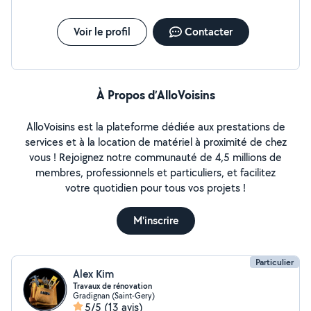
extérieure Travaux de petit bricolage Installation de
prise électrique, Carrelage Nettoyage, tapis, matelas,
canapé, tapisserie, voiture avec un shampouineuse
Voir le profil
Contacter
bissel pro
À Propos d’AlloVoisins
AlloVoisins est la plateforme dédiée aux prestations de
services et à la location de matériel à proximité de chez
vous ! Rejoignez notre communauté de 4,5 millions de
membres, professionnels et particuliers, et facilitez
votre quotidien pour tous vos projets !
M'inscrire
Particulier
Alex Kim
Travaux de rénovation
Gradignan (Saint-Gery)
5/5
(13 avis)