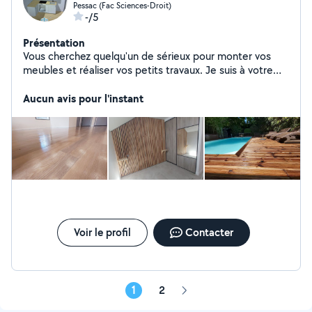
Pessac (Fac Sciences-Droit)
-/5
Présentation
Vous cherchez quelqu'un de sérieux pour monter vos
meubles et réaliser vos petits travaux. Je suis à votre
service pour des prestations rapide propre et de
qualité. Montage et installation : cuisine lit armoire
Aucun avis pour l'instant
dressing meuble Tv canapé sanitaire etc... Travaux
intérieurs/extérieur :parquet bardage bois terrasse Petit
réparation: réglage des portes, poignée, tiroir réglage
des robinets et ampoule . Intervention rapide Travail
soigner Prix raisonnable Contacter -moi je réponds
rapidement.
Voir le profil
Contacter
1
2
Page
suivante