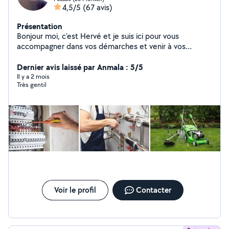
4,5/5
(67 avis)
Présentation
Bonjour moi, c'est Hervé et je suis ici pour vous
accompagner dans vos démarches et venir à vos
besoins en petits travaux , montage de meubles je suis
également électricien de métier. Bien cordialement aux
Dernier avis laissé par Anmala : 5/5
plaisirs de faire des choses pour vous
Il y a 2 mois
Très gentil
Voir le profil
Contacter