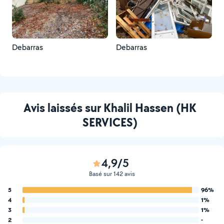
Debarras
Debarras
Avis laissés sur Khalil Hassen (HK
SERVICES)
4,9/5
Basé sur 142 avis
5
96%
4
1%
3
1%
2
-