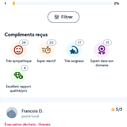
1
2%
Filtrer
Compliments reçus
28
20
17
13
Très sympathique
Super réactif
Très soigneux
Expert dans son
domaine
8
Excellent rapport
qualité/prix
5/5
Francois D.
posté lundi
Évacuation déchets - Gravats