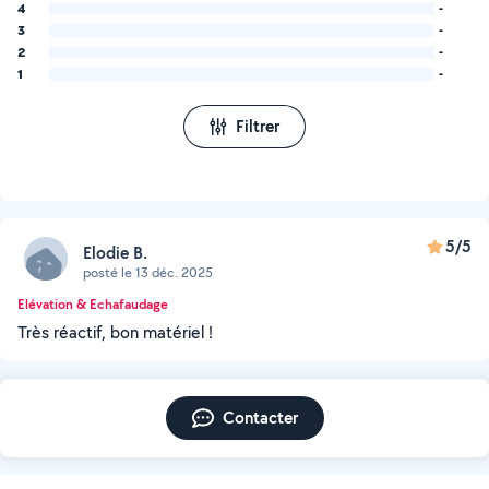
4
-
3
-
2
-
1
-
Filtrer
5/5
Elodie B.
posté le 13 déc. 2025
Elévation & Echafaudage
Très réactif, bon matériel !
Contacter